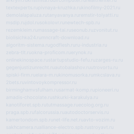
textexperts.ru
pivnaya-kruzhka.ru
kinofilmy-2021.ru
demolalapaluza.ru
tanyavanya.ru
remstir-tolyatti.ru
msdip.ru
jdol.ru
sokolovr.ru
newtech-spb.ru
rezemkleim.ru
massage-tai.ru
seonub.ru
zvonitut.ru
biolisichka24.ru
mncraft-download.ru
algoritm-sistema.ru
godflesh.ru
ru-industria.ru
zebra-tlt.ru
okna-proficom.ru
erynok.ru
onlinekinospace.ru
startupstudio-fefu.ru
zarges-ru.ru
gegenjustizunrecht.ru
autobalashov.ru
utrovortu.ru
spiski-firm.ru
elara-m.ru
kinomusorka.ru
mkcslava.ru
2bets.ru
vintovoykompressor.ru
birminghamvsfulham.ru
sarmat-komp.ru
pioneeri.ru
amadis-chocolate.ru
shkurki-karakulya.ru
kanotiforet.spb.ru
tutmassage.ru
ecolog.org.ru
praga.spb.ru
falcorussia.ru
autodoctorservis.ru
kamertondom.spb.ru
net-life.net.ru
avto-vozim.ru
sakhcamera.ru
alliance-electro.spb.ru
stroyavt.ru