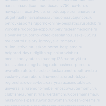
narasimha.ru
djcommodities.ru
nv750.ru
x-ton.ru
newsplain.ru
cardvoice.ru
modopaper.ru
manunae.ru
gbget.ru
alfeihavsalnassr.ru
madoma.ru
tajuncos.ru
petrovkasports.ru
porno-online-besplatno.ru
splclub.ru
york-life.ru
doroga-expo.ru
ribery.ru
cleanmedicine.ru
slovar-ivrit.ru
porno-video-besplatno.ru
seks-365.ru
ovucontrol.ru
sloty-igrovyye-avtomaty.ru
ru-industriya.ru
russkoe-porno-besplatno.ru
belgorod-day.ru
digilith.ru
pichkurovlab.ru
medic-today.ru
taksu.ru
comp123.ru
don-ykt.ru
teensvoice.ru
imgsharing.ru
domashnee-porno.ru
eva-elfie.ru
foto-tur.ru
biz-doska.ru
metropoltravel.ru
veslo-i-yakor.ru
borodino-media.ru
rostotsky.ru
regionufa.ru
weiss-bet.ru
zaryna.ru
casinotablet.ru
universalia.ru
remont-mebeli-moscow.ru
termomur.ru
clubfisher.ru
remstirufa.ru
erdamchi.ru
doramamama.ru
muraviovka-park.ru
worldofwoman.ru
clean-dreams.ru
arkrym.ru
kristinita.ru
dircomputer.ru
healthenter.ru