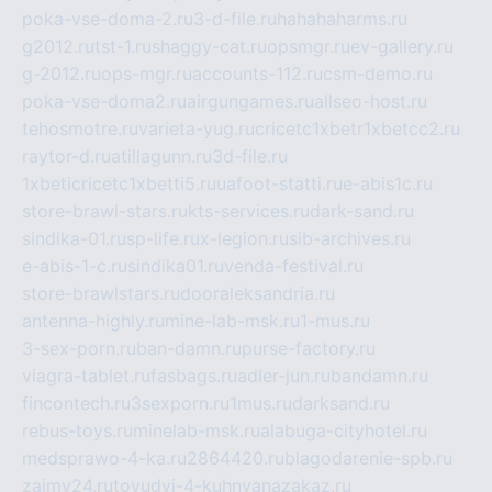
poka-vse-doma-2.ru
3-d-file.ru
hahahaharms.ru
g2012.ru
tst-1.ru
shaggy-cat.ru
opsmgr.ru
ev-gallery.ru
g-2012.ru
ops-mgr.ru
accounts-112.ru
csm-demo.ru
poka-vse-doma2.ru
airgungames.ru
allseo-host.ru
tehosmotre.ru
varieta-yug.ru
cricetc1xbetr1xbetcc2.ru
raytor-d.ru
atillagunn.ru
3d-file.ru
1xbeticricetc1xbetti5.ru
uafoot-statti.ru
e-abis1c.ru
store-brawl-stars.ru
kts-services.ru
dark-sand.ru
sindika-01.ru
sp-life.ru
x-legion.ru
sib-archives.ru
e-abis-1-c.ru
sindika01.ru
venda-festival.ru
store-brawlstars.ru
dooraleksandria.ru
antenna-highly.ru
mine-lab-msk.ru
1-mus.ru
3-sex-porn.ru
ban-damn.ru
purse-factory.ru
viagra-tablet.ru
fasbags.ru
adler-jun.ru
bandamn.ru
fincontech.ru
3sexporn.ru
1mus.ru
darksand.ru
rebus-toys.ru
minelab-msk.ru
alabuga-cityhotel.ru
medsprawo-4-ka.ru
2864420.ru
blagodarenie-spb.ru
zajmy24.ru
tovudyi-4-kuhnyanazakaz.ru