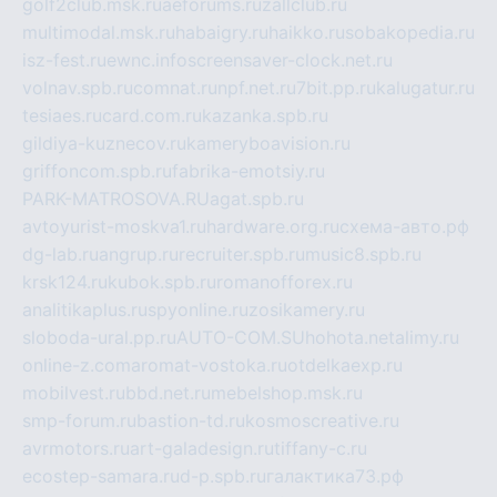
golf2club.msk.ru
aeforums.ru
zallclub.ru
multimodal.msk.ru
habaigry.ru
haikko.ru
sobakopedia.ru
isz-fest.ru
ewnc.info
screensaver-clock.net.ru
volnav.spb.ru
comnat.ru
npf.net.ru
7bit.pp.ru
kalugatur.ru
tesiaes.ru
card.com.ru
kazanka.spb.ru
gildiya-kuznecov.ru
kameryboavision.ru
griffoncom.spb.ru
fabrika-emotsiy.ru
PARK-MATROSOVA.RU
agat.spb.ru
avtoyurist-moskva1.ru
hardware.org.ru
схема-авто.рф
dg-lab.ru
angrup.ru
recruiter.spb.ru
music8.spb.ru
krsk124.ru
kubok.spb.ru
romanofforex.ru
analitikaplus.ru
spyonline.ru
zosikamery.ru
sloboda-ural.pp.ru
AUTO-COM.SU
hohota.net
alimy.ru
online-z.com
aromat-vostoka.ru
otdelkaexp.ru
mobilvest.ru
bbd.net.ru
mebelshop.msk.ru
smp-forum.ru
bastion-td.ru
kosmoscreative.ru
avrmotors.ru
art-galadesign.ru
tiffany-c.ru
ecostep-samara.ru
d-p.spb.ru
галактика73.рф