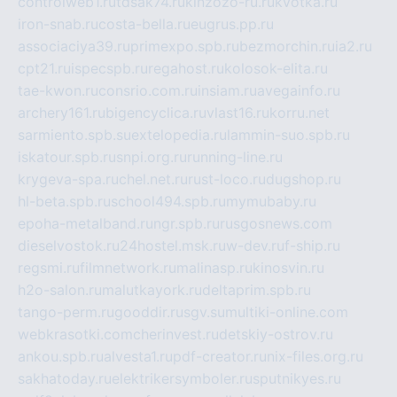
controlweb1.ru
tdsak74.ru
kinzozo-ru.ru
kvotka.ru
iron-snab.ru
costa-bella.ru
eugrus.pp.ru
associaciya39.ru
primexpo.spb.ru
bezmorchin.ru
ia2.ru
cpt21.ru
ispecspb.ru
regahost.ru
kolosok-elita.ru
tae-kwon.ru
consrio.com.ru
insiam.ru
avegainfo.ru
archery161.ru
bigencyclica.ru
vlast16.ru
korru.net
sarmiento.spb.su
extelopedia.ru
lammin-suo.spb.ru
iskatour.spb.ru
snpi.org.ru
running-line.ru
krygeva-spa.ru
chel.net.ru
rust-loco.ru
dugshop.ru
hl-beta.spb.ru
school494.spb.ru
mymubaby.ru
epoha-metalband.ru
ngr.spb.ru
rusgosnews.com
dieselvostok.ru
24hostel.msk.ru
w-dev.ru
f-ship.ru
regsmi.ru
filmnetwork.ru
malinasp.ru
kinosvin.ru
h2o-salon.ru
malutkayork.ru
deltaprim.spb.ru
tango-perm.ru
gooddir.ru
sgv.su
multiki-online.com
webkrasotki.com
cherinvest.ru
detskiy-ostrov.ru
ankou.spb.ru
alvesta1.ru
pdf-creator.ru
nix-files.org.ru
sakhatoday.ru
elektrikersymboler.ru
sputnikyes.ru