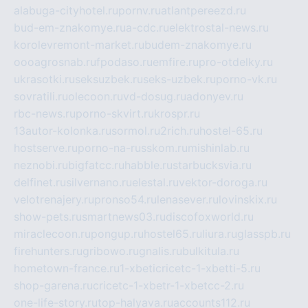
alabuga-cityhotel.ru
pornv.ru
atlantpereezd.ru
bud-em-znakomye.ru
a-cdc.ru
elektrostal-news.ru
korolevremont-market.ru
budem-znakomye.ru
oooagrosnab.ru
fpodaso.ru
emfire.ru
pro-otdelky.ru
ukrasotki.ru
seksuzbek.ru
seks-uzbek.ru
porno-vk.ru
sovratili.ru
olecoon.ru
vd-dosug.ru
adonyev.ru
rbc-news.ru
porno-skvirt.ru
krospr.ru
13autor-kolonka.ru
sormol.ru
2rich.ru
hostel-65.ru
hostserve.ru
porno-na-russkom.ru
mishinlab.ru
neznobi.ru
bigfatcc.ru
habble.ru
starbucksvia.ru
delfinet.ru
silvernano.ru
elestal.ru
vektor-doroga.ru
velotrenajery.ru
pronso54.ru
lenasever.ru
lovinskix.ru
show-pets.ru
smartnews03.ru
discofoxworld.ru
miraclecoon.ru
pongup.ru
hostel65.ru
liura.ru
glasspb.ru
firehunters.ru
gribowo.ru
gnalis.ru
bulkitula.ru
hometown-france.ru
1-xbeticricetc-1-xbetti-5.ru
shop-garena.ru
cricetc-1-xbetr-1-xbetcc-2.ru
one-life-story.ru
top-halyava.ru
accounts112.ru