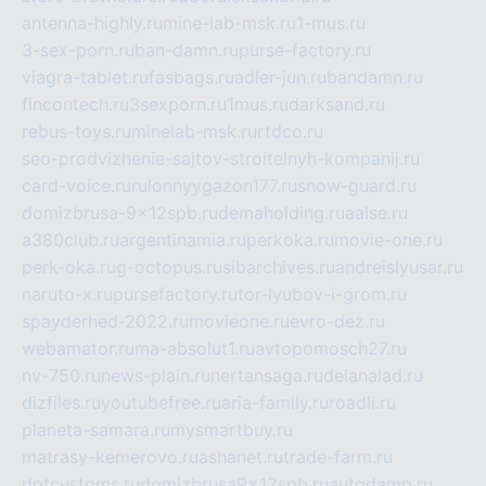
antenna-highly.ru
mine-lab-msk.ru
1-mus.ru
3-sex-porn.ru
ban-damn.ru
purse-factory.ru
viagra-tablet.ru
fasbags.ru
adler-jun.ru
bandamn.ru
fincontech.ru
3sexporn.ru
1mus.ru
darksand.ru
rebus-toys.ru
minelab-msk.ru
rtdco.ru
seo-prodvizhenie-sajtov-stroitelnyh-kompanij.ru
card-voice.ru
rulonnyygazon177.ru
snow-guard.ru
domizbrusa-9x12spb.ru
demaholding.ru
aalse.ru
a380club.ru
argentinamia.ru
perkoka.ru
movie-one.ru
perk-oka.ru
g-octopus.ru
sibarchives.ru
andreislyusar.ru
naruto-x.ru
pursefactory.ru
tor-lyubov-i-grom.ru
spayderhed-2022.ru
movieone.ru
evro-dez.ru
webamator.ru
ma-absolut1.ru
avtopomosch27.ru
nv-750.ru
news-plain.ru
nertansaga.ru
delanalad.ru
dizfiles.ru
youtubefree.ru
aria-family.ru
roadli.ru
planeta-samara.ru
mysmartbuy.ru
matrasy-kemerovo.ru
ashanet.ru
trade-farm.ru
dotcustoms.ru
domizbrusa9x12spb.ru
autodamp.ru