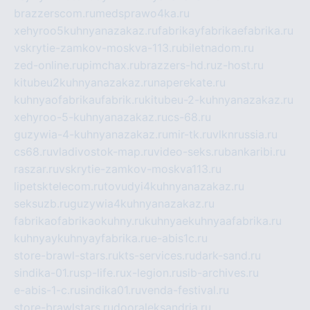
brazzerscom.ru
medsprawo4ka.ru
xehyroo5kuhnyanazakaz.ru
fabrikayfabrikaefabrika.ru
vskrytie-zamkov-moskva-113.ru
biletnadom.ru
zed-online.ru
pimchax.ru
brazzers-hd.ru
z-host.ru
kitubeu2kuhnyanazakaz.ru
naperekate.ru
kuhnyaofabrikaufabrik.ru
kitubeu-2-kuhnyanazakaz.ru
xehyroo-5-kuhnyanazakaz.ru
cs-68.ru
guzywia-4-kuhnyanazakaz.ru
mir-tk.ru
vlknrussia.ru
cs68.ru
vladivostok-map.ru
video-seks.ru
bankaribi.ru
raszar.ru
vskrytie-zamkov-moskva113.ru
lipetsktelecom.ru
tovudyi4kuhnyanazakaz.ru
seksuzb.ru
guzywia4kuhnyanazakaz.ru
fabrikaofabrikaokuhny.ru
kuhnyaekuhnyaafabrika.ru
kuhnyaykuhnyayfabrika.ru
e-abis1c.ru
store-brawl-stars.ru
kts-services.ru
dark-sand.ru
sindika-01.ru
sp-life.ru
x-legion.ru
sib-archives.ru
e-abis-1-c.ru
sindika01.ru
venda-festival.ru
store-brawlstars.ru
dooraleksandria.ru