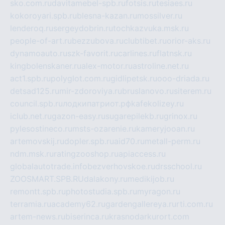
sko.com.ru
davitamebel-spb.ru
fotsis.ru
tesiaes.ru
kokoroyari.spb.ru
blesna-kazan.ru
mossilver.ru
lenderoq.ru
sergeydobrin.ru
tochkazvuka.msk.ru
people-of-art.ru
bezzubova.ru
clubtibet.ru
orior-aks.ru
dynamoauto.ru
szk-favorit.ru
carlines.ru
flatnsk.ru
kingbolenskaner.ru
alex-motor.ru
astroline.net.ru
act1.spb.ru
polyglot.com.ru
gidlipetsk.ru
ooo-driada.ru
detsad125.ru
mir-zdoroviya.ru
bruslanovo.ru
siterem.ru
council.spb.ru
лодкипатриот.рф
kafekolizey.ru
iclub.net.ru
gazon-easy.ru
sugarepilekb.ru
grinox.ru
pylesostineco.ru
msts-ozarenie.ru
kameryjooan.ru
artemovskij.ru
dopler.spb.ru
aid70.ru
metall-perm.ru
ndm.msk.ru
ratingzooshop.ru
apiaccess.ru
globalautotrade.info
bezverhovskoe.ru
drsschool.ru
ZOOSMART.SPB.RU
dalakony.ru
medikijob.ru
remontt.spb.ru
photostudia.spb.ru
myragon.ru
terramia.ru
academy62.ru
gardengallereya.ru
rti.com.ru
artem-news.ru
biserinca.ru
krasnodarkurort.com