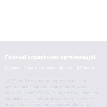
Полный справочник организаций
Актуальный каталог компаний по всей России
03223.ru
ufille.ru
krasotata.ru
prazdnikdushi.ru
veetbox.ru
cinemapost.ru
ciam-fr.ru
kraft-you.ru
mega-press.ru
03223.ru
web-explore.ru
rastenuya.ru
eurovision-russia.ru
strah-news.ru
freeride-team.ru
itrack-24.ru
sexshopexpress.ru
autostudiopro.ru