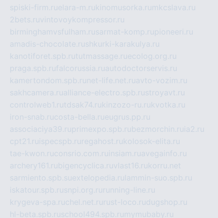
spiski-firm.ru
elara-m.ru
kinomusorka.ru
mkcslava.ru
2bets.ru
vintovoykompressor.ru
birminghamvsfulham.ru
sarmat-komp.ru
pioneeri.ru
amadis-chocolate.ru
shkurki-karakulya.ru
kanotiforet.spb.ru
tutmassage.ru
ecolog.org.ru
praga.spb.ru
falcorussia.ru
autodoctorservis.ru
kamertondom.spb.ru
net-life.net.ru
avto-vozim.ru
sakhcamera.ru
alliance-electro.spb.ru
stroyavt.ru
controlweb1.ru
tdsak74.ru
kinzozo-ru.ru
kvotka.ru
iron-snab.ru
costa-bella.ru
eugrus.pp.ru
associaciya39.ru
primexpo.spb.ru
bezmorchin.ru
ia2.ru
cpt21.ru
ispecspb.ru
regahost.ru
kolosok-elita.ru
tae-kwon.ru
consrio.com.ru
insiam.ru
avegainfo.ru
archery161.ru
bigencyclica.ru
vlast16.ru
korru.net
sarmiento.spb.su
extelopedia.ru
lammin-suo.spb.ru
iskatour.spb.ru
snpi.org.ru
running-line.ru
krygeva-spa.ru
chel.net.ru
rust-loco.ru
dugshop.ru
hl-beta.spb.ru
school494.spb.ru
mymubaby.ru