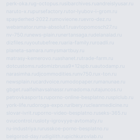
perk-oka.ru
g-octopus.ru
sibarchives.ru
andreislyusar.ru
naruto-x.ru
pursefactory.ru
tor-lyubov-i-grom.ru
spayderhed-2022.ru
movieone.ru
evro-dez.ru
webamator.ru
ma-absolut1.ru
avtopomosch27.ru
nv-750.ru
news-plain.ru
nertansaga.ru
delanalad.ru
dizfiles.ru
youtubefree.ru
aria-family.ru
roadli.ru
planeta-samara.ru
mysmartbuy.ru
matrasy-kemerovo.ru
ashanet.ru
trade-farm.ru
dotcustoms.ru
domizbrusa9x12spb.ru
autodamp.ru
narasimha.ru
djcommodities.ru
nv750.ru
x-ton.ru
newsplain.ru
cardvoice.ru
modopaper.ru
manunae.ru
gbget.ru
alfeihavsalnassr.ru
madoma.ru
tajuncos.ru
petrovkasports.ru
porno-online-besplatno.ru
splclub.ru
york-life.ru
doroga-expo.ru
ribery.ru
cleanmedicine.ru
slovar-ivrit.ru
porno-video-besplatno.ru
seks-365.ru
ovucontrol.ru
sloty-igrovyye-avtomaty.ru
ru-industriya.ru
russkoe-porno-besplatno.ru
belgorod-day.ru
digilith.ru
pichkurovlab.ru