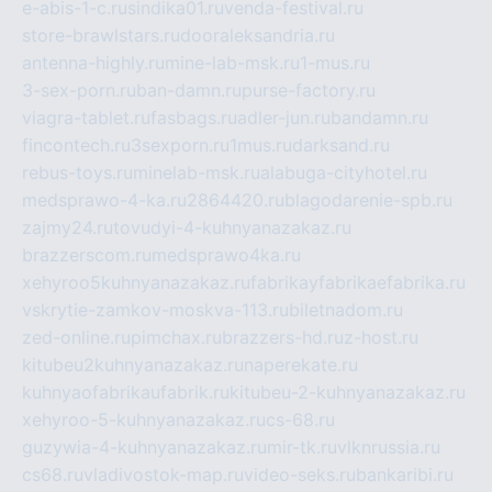
e-abis-1-c.ru
sindika01.ru
venda-festival.ru
store-brawlstars.ru
dooraleksandria.ru
antenna-highly.ru
mine-lab-msk.ru
1-mus.ru
3-sex-porn.ru
ban-damn.ru
purse-factory.ru
viagra-tablet.ru
fasbags.ru
adler-jun.ru
bandamn.ru
fincontech.ru
3sexporn.ru
1mus.ru
darksand.ru
rebus-toys.ru
minelab-msk.ru
alabuga-cityhotel.ru
medsprawo-4-ka.ru
2864420.ru
blagodarenie-spb.ru
zajmy24.ru
tovudyi-4-kuhnyanazakaz.ru
brazzerscom.ru
medsprawo4ka.ru
xehyroo5kuhnyanazakaz.ru
fabrikayfabrikaefabrika.ru
vskrytie-zamkov-moskva-113.ru
biletnadom.ru
zed-online.ru
pimchax.ru
brazzers-hd.ru
z-host.ru
kitubeu2kuhnyanazakaz.ru
naperekate.ru
kuhnyaofabrikaufabrik.ru
kitubeu-2-kuhnyanazakaz.ru
xehyroo-5-kuhnyanazakaz.ru
cs-68.ru
guzywia-4-kuhnyanazakaz.ru
mir-tk.ru
vlknrussia.ru
cs68.ru
vladivostok-map.ru
video-seks.ru
bankaribi.ru