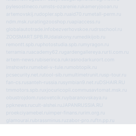
pylesostineco.ru
msts-ozarenie.ru
kameryjooan.ru
artemovskij.ru
dopler.spb.ru
aid70.ru
metall-perm.ru
ndm.msk.ru
ratingzooshop.ru
apiaccess.ru
globalautotrade.info
bezverhovskoe.ru
drsschool.ru
ZOOSMART.SPB.RU
dalakony.ru
medikijob.ru
remontt.spb.ru
photostudia.spb.ru
myragon.ru
terramia.ru
academy62.ru
gardengallereya.ru
rti.com.ru
artem-news.ru
biserinca.ru
krasnodarkurort.com
imshowtv.ru
mebel-v-tule.ru
mobtopik.ru
pcsecurity.net.ru
tool-sib.ru
multimetrunit.ru
sp-tour.ru
fan-cs.ru
santeh-russia.ru
symbian9.net.ru
DSHAIR.RU
tmmotors.spb.ru
xjocuricopii.com
musavtomat.msk.ru
obustrojdom.ru
sovetcik.ru
ybaranovskaya.ru
ppknews.ru
cult-alshei.ru
JAPANRUSSIA.RU
proekciyamebel.ru
imper-finans.ru
rim.org.ru
glamourai.ru
brassminus.ru
zabor-pro.ru
ftn.pp.ru
dorogoe58.ru
laimengpacker.ru
kuzova-zapchasti.ru
sageerp.ru
taxodrom.ru
dsrazvitie.ru
hardcity.net.ru