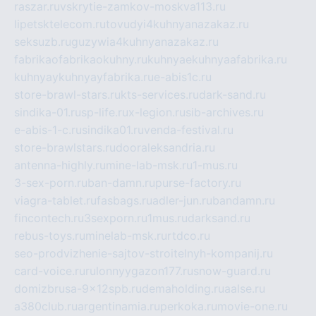
raszar.ru
vskrytie-zamkov-moskva113.ru
lipetsktelecom.ru
tovudyi4kuhnyanazakaz.ru
seksuzb.ru
guzywia4kuhnyanazakaz.ru
fabrikaofabrikaokuhny.ru
kuhnyaekuhnyaafabrika.ru
kuhnyaykuhnyayfabrika.ru
e-abis1c.ru
store-brawl-stars.ru
kts-services.ru
dark-sand.ru
sindika-01.ru
sp-life.ru
x-legion.ru
sib-archives.ru
e-abis-1-c.ru
sindika01.ru
venda-festival.ru
store-brawlstars.ru
dooraleksandria.ru
antenna-highly.ru
mine-lab-msk.ru
1-mus.ru
3-sex-porn.ru
ban-damn.ru
purse-factory.ru
viagra-tablet.ru
fasbags.ru
adler-jun.ru
bandamn.ru
fincontech.ru
3sexporn.ru
1mus.ru
darksand.ru
rebus-toys.ru
minelab-msk.ru
rtdco.ru
seo-prodvizhenie-sajtov-stroitelnyh-kompanij.ru
card-voice.ru
rulonnyygazon177.ru
snow-guard.ru
domizbrusa-9x12spb.ru
demaholding.ru
aalse.ru
a380club.ru
argentinamia.ru
perkoka.ru
movie-one.ru