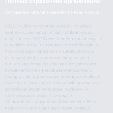
Полный справочник организаций
Актуальный каталог компаний по всей России
03223.ru
ufille.ru
krasotata.ru
prazdnikdushi.ru
veetbox.ru
cinemapost.ru
ciam-fr.ru
kraft-you.ru
mega-press.ru
03223.ru
web-explore.ru
rastenuya.ru
eurovision-russia.ru
strah-news.ru
freeride-team.ru
itrack-24.ru
sexshopexpress.ru
autostudiopro.ru
alabuga-cityhotel.ru
pornv.ru
atlantpereezd.ru
bud-em-znakomye.ru
a-cdc.ru
elektrostal-news.ru
korolevremont-market.ru
budem-znakomye.ru
oooagrosnab.ru
fpodaso.ru
emfire.ru
pro-otdelky.ru
ukrasotki.ru
seksuzbek.ru
seks-uzbek.ru
porno-vk.ru
sovratili.ru
olecoon.ru
vd-dosug.ru
adonyev.ru
rbc-news.ru
porno-skvirt.ru
krospr.ru
13autor-kolonka.ru
sormol.ru
2rich.ru
hostel-65.ru
hostserve.ru
porno-na-russkom.ru
mishinlab.ru