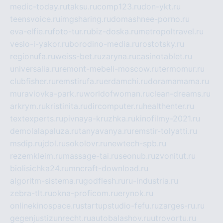
medic-today.ru
taksu.ru
comp123.ru
don-ykt.ru
teensvoice.ru
imgsharing.ru
domashnee-porno.ru
eva-elfie.ru
foto-tur.ru
biz-doska.ru
metropoltravel.ru
veslo-i-yakor.ru
borodino-media.ru
rostotsky.ru
regionufa.ru
weiss-bet.ru
zaryna.ru
casinotablet.ru
universalia.ru
remont-mebeli-moscow.ru
termomur.ru
clubfisher.ru
remstirufa.ru
erdamchi.ru
doramamama.ru
muraviovka-park.ru
worldofwoman.ru
clean-dreams.ru
arkrym.ru
kristinita.ru
dircomputer.ru
healthenter.ru
textexperts.ru
pivnaya-kruzhka.ru
kinofilmy-2021.ru
demolalapaluza.ru
tanyavanya.ru
remstir-tolyatti.ru
msdip.ru
jdol.ru
sokolovr.ru
newtech-spb.ru
rezemkleim.ru
massage-tai.ru
seonub.ru
zvonitut.ru
biolisichka24.ru
mncraft-download.ru
algoritm-sistema.ru
godflesh.ru
ru-industria.ru
zebra-tlt.ru
okna-proficom.ru
erynok.ru
onlinekinospace.ru
startupstudio-fefu.ru
zarges-ru.ru
gegenjustizunrecht.ru
autobalashov.ru
utrovortu.ru