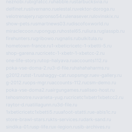
neznobi.ru
bigfatcc.ru
habble.ru
starbucksvia.ru
delfinet.ru
silvernano.ru
elestal.ru
vektor-doroga.ru
velotrenajery.ru
pronso54.ru
lenasever.ru
lovinskix.ru
show-pets.ru
smartnews03.ru
discofoxworld.ru
miraclecoon.ru
pongup.ru
hostel65.ru
liura.ru
glasspb.ru
firehunters.ru
gribowo.ru
gnalis.ru
bulkitula.ru
hometown-france.ru
1-xbeticricetc-1-xbetti-5.ru
shop-garena.ru
cricetc-1-xbetr-1-xbetcc-2.ru
one-life-story.ru
top-halyava.ru
accounts112.ru
poka-vse-doma-2.ru
3-d-file.ru
hahahaharms.ru
g2012.ru
tst-1.ru
shaggy-cat.ru
opsmgr.ru
ev-gallery.ru
g-2012.ru
ops-mgr.ru
accounts-112.ru
csm-demo.ru
poka-vse-doma2.ru
airgungames.ru
allseo-host.ru
tehosmotre.ru
varieta-yug.ru
cricetc1xbetr1xbetcc2.ru
raytor-d.ru
atillagunn.ru
3d-file.ru
1xbeticricetc1xbetti5.ru
uafoot-statti.ru
e-abis1c.ru
store-brawl-stars.ru
kts-services.ru
dark-sand.ru
sindika-01.ru
sp-life.ru
x-legion.ru
sib-archives.ru