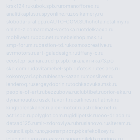
krsk124.ru
kubok.spb.ru
romanofforex.ru
analitikaplus.ru
spyonline.ru
zosikamery.ru
sloboda-ural.pp.ru
AUTO-COM.SU
hohota.net
alimy.ru
online-z.com
aromat-vostoka.ru
otdelkaexp.ru
mobilvest.ru
bbd.net.ru
mebelshop.msk.ru
smp-forum.ru
bastion-td.ru
kosmoscreative.ru
avrmotors.ru
art-galadesign.ru
tiffany-c.ru
ecostep-samara.ru
d-p.spb.ru
галактика73.рф
sko.com.ru
davitamebel-spb.ru
fotsis.ru
tesiaes.ru
kokoroyari.spb.ru
blesna-kazan.ru
mossilver.ru
lenderoq.ru
sergeydobrin.ru
tochkazvuka.msk.ru
people-of-art.ru
bezzubova.ru
clubtibet.ru
orior-aks.ru
dynamoauto.ru
szk-favorit.ru
carlines.ru
flatnsk.ru
kingbolenskaner.ru
alex-motor.ru
astroline.net.ru
act1.spb.ru
polyglot.com.ru
gidlipetsk.ru
ooo-driada.ru
detsad125.ru
mir-zdoroviya.ru
bruslanovo.ru
siterem.ru
council.spb.ru
лодкипатриот.рф
kafekolizey.ru
iclub.net.ru
gazon-easy.ru
sugarepilekb.ru
grinox.ru