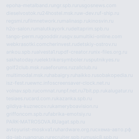
epoha-metalband.ru
ngr.spb.ru
rusgosnews.com
dieselvostok.ru
24hostel.msk.ru
w-dev.ru
f-ship.ru
regsmi.ru
filmnetwork.ru
malinasp.ru
kinosvin.ru
h2o-salon.ru
malutkayork.ru
deltaprim.spb.ru
tango-perm.ru
gooddir.ru
sgv.su
multiki-online.com
webkrasotki.com
cherinvest.ru
detskiy-ostrov.ru
ankou.spb.ru
alvesta1.ru
pdf-creator.ru
nix-files.org.ru
sakhatoday.ru
elektrikersymboler.ru
sputnikyes.ru
golf2club.msk.ru
aeforums.ru
zallclub.ru
multimodal.msk.ru
habaigry.ru
haikko.ru
sobakopedia.ru
isz-fest.ru
ewnc.info
screensaver-clock.net.ru
volnav.spb.ru
comnat.ru
npf.net.ru
7bit.pp.ru
kalugatur.ru
tesiaes.ru
card.com.ru
kazanka.spb.ru
gildiya-kuznecov.ru
kameryboavision.ru
griffoncom.spb.ru
fabrika-emotsiy.ru
PARK-MATROSOVA.RU
agat.spb.ru
avtoyurist-moskva1.ru
hardware.org.ru
схема-авто.рф
dg-lab.ru
angrup.ru
recruiter.spb.ru
music8.spb.ru