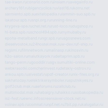
tae-kwon.ru
consrio.com.ru
insiam.ru
avegainfo.ru
archery161.ru
bigencyclica.ru
vlast16.ru
korru.net
sarmiento.spb.su
extelopedia.ru
lammin-suo.spb.ru
iskatour.spb.ru
snpi.org.ru
running-line.ru
krygeva-spa.ru
chel.net.ru
rust-loco.ru
dugshop.ru
hl-beta.spb.ru
school494.spb.ru
mymubaby.ru
epoha-metalband.ru
ngr.spb.ru
rusgosnews.com
dieselvostok.ru
24hostel.msk.ru
w-dev.ru
f-ship.ru
regsmi.ru
filmnetwork.ru
malinasp.ru
kinosvin.ru
h2o-salon.ru
malutkayork.ru
deltaprim.spb.ru
tango-perm.ru
gooddir.ru
sgv.su
multiki-online.com
webkrasotki.com
cherinvest.ru
detskiy-ostrov.ru
ankou.spb.ru
alvesta1.ru
pdf-creator.ru
nix-files.org.ru
sakhatoday.ru
elektrikersymboler.ru
sputnikyes.ru
golf2club.msk.ru
aeforums.ru
zallclub.ru
multimodal.msk.ru
habaigry.ru
haikko.ru
sobakopedia.ru
isz-fest.ru
ewnc.info
screensaver-clock.net.ru
volnav.spb.ru
comnat.ru
npf.net.ru
7bit.pp.ru
kalugatur.ru