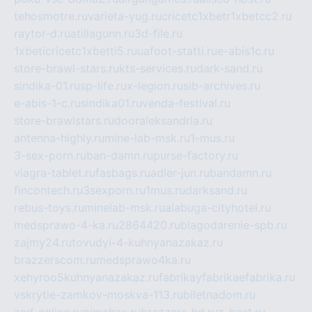
tehosmotre.ru
varieta-yug.ru
cricetc1xbetr1xbetcc2.ru
raytor-d.ru
atillagunn.ru
3d-file.ru
1xbeticricetc1xbetti5.ru
uafoot-statti.ru
e-abis1c.ru
store-brawl-stars.ru
kts-services.ru
dark-sand.ru
sindika-01.ru
sp-life.ru
x-legion.ru
sib-archives.ru
e-abis-1-c.ru
sindika01.ru
venda-festival.ru
store-brawlstars.ru
dooraleksandria.ru
antenna-highly.ru
mine-lab-msk.ru
1-mus.ru
3-sex-porn.ru
ban-damn.ru
purse-factory.ru
viagra-tablet.ru
fasbags.ru
adler-jun.ru
bandamn.ru
fincontech.ru
3sexporn.ru
1mus.ru
darksand.ru
rebus-toys.ru
minelab-msk.ru
alabuga-cityhotel.ru
medsprawo-4-ka.ru
2864420.ru
blagodarenie-spb.ru
zajmy24.ru
tovudyi-4-kuhnyanazakaz.ru
brazzerscom.ru
medsprawo4ka.ru
xehyroo5kuhnyanazakaz.ru
fabrikayfabrikaefabrika.ru
vskrytie-zamkov-moskva-113.ru
biletnadom.ru