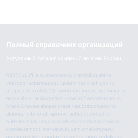
Полный справочник организаций
Актуальный каталог компаний по всей России
03223.ru
ufille.ru
krasotata.ru
prazdnikdushi.ru
veetbox.ru
cinemapost.ru
ciam-fr.ru
kraft-you.ru
mega-press.ru
03223.ru
web-explore.ru
rastenuya.ru
eurovision-russia.ru
strah-news.ru
freeride-team.ru
itrack-24.ru
sexshopexpress.ru
autostudiopro.ru
alabuga-cityhotel.ru
pornv.ru
atlantpereezd.ru
bud-em-znakomye.ru
a-cdc.ru
elektrostal-news.ru
korolevremont-market.ru
budem-znakomye.ru
oooagrosnab.ru
fpodaso.ru
emfire.ru
pro-otdelky.ru