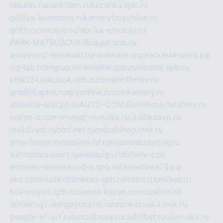
tesiaes.ru
card.com.ru
kazanka.spb.ru
gildiya-kuznecov.ru
kameryboavision.ru
griffoncom.spb.ru
fabrika-emotsiy.ru
PARK-MATROSOVA.RU
agat.spb.ru
avtoyurist-moskva1.ru
hardware.org.ru
схема-авто.рф
dg-lab.ru
angrup.ru
recruiter.spb.ru
music8.spb.ru
krsk124.ru
kubok.spb.ru
romanofforex.ru
analitikaplus.ru
spyonline.ru
zosikamery.ru
sloboda-ural.pp.ru
AUTO-COM.SU
hohota.net
alimy.ru
online-z.com
aromat-vostoka.ru
otdelkaexp.ru
mobilvest.ru
bbd.net.ru
mebelshop.msk.ru
smp-forum.ru
bastion-td.ru
kosmoscreative.ru
avrmotors.ru
art-galadesign.ru
tiffany-c.ru
ecostep-samara.ru
d-p.spb.ru
галактика73.рф
sko.com.ru
davitamebel-spb.ru
fotsis.ru
tesiaes.ru
kokoroyari.spb.ru
blesna-kazan.ru
mossilver.ru
lenderoq.ru
sergeydobrin.ru
tochkazvuka.msk.ru
people-of-art.ru
bezzubova.ru
clubtibet.ru
orior-aks.ru