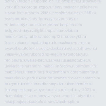
petrovkasports.ru
porno-online-besplatno.ru
splclub.ru
york-life.ru
doroga-expo.ru
ribery.ru
cleanmedicine.ru
slovar-ivrit.ru
porno-video-besplatno.ru
seks-365.ru
ovucontrol.ru
sloty-igrovyye-avtomaty.ru
ru-industriya.ru
russkoe-porno-besplatno.ru
belgorod-day.ru
digilith.ru
pichkurovlab.ru
medic-today.ru
taksu.ru
comp123.ru
don-ykt.ru
teensvoice.ru
imgsharing.ru
domashnee-porno.ru
eva-elfie.ru
foto-tur.ru
biz-doska.ru
metropoltravel.ru
veslo-i-yakor.ru
borodino-media.ru
rostotsky.ru
regionufa.ru
weiss-bet.ru
zaryna.ru
casinotablet.ru
universalia.ru
remont-mebeli-moscow.ru
termomur.ru
clubfisher.ru
remstirufa.ru
erdamchi.ru
doramamama.ru
muraviovka-park.ru
worldofwoman.ru
clean-dreams.ru
arkrym.ru
kristinita.ru
dircomputer.ru
healthenter.ru
textexperts.ru
pivnaya-kruzhka.ru
kinofilmy-2021.ru
demolalapaluza.ru
tanyavanya.ru
remstir-tolyatti.ru
msdip.ru
jdol.ru
sokolovr.ru
newtech-spb.ru