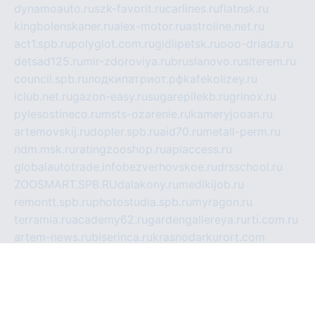
dynamoauto.ru
szk-favorit.ru
carlines.ru
flatnsk.ru
kingbolenskaner.ru
alex-motor.ru
astroline.net.ru
act1.spb.ru
polyglot.com.ru
gidlipetsk.ru
ooo-driada.ru
detsad125.ru
mir-zdoroviya.ru
bruslanovo.ru
siterem.ru
council.spb.ru
лодкипатриот.рф
kafekolizey.ru
iclub.net.ru
gazon-easy.ru
sugarepilekb.ru
grinox.ru
pylesostineco.ru
msts-ozarenie.ru
kameryjooan.ru
artemovskij.ru
dopler.spb.ru
aid70.ru
metall-perm.ru
ndm.msk.ru
ratingzooshop.ru
apiaccess.ru
globalautotrade.info
bezverhovskoe.ru
drsschool.ru
ZOOSMART.SPB.RU
dalakony.ru
medikijob.ru
remontt.spb.ru
photostudia.spb.ru
myragon.ru
terramia.ru
academy62.ru
gardengallereya.ru
rti.com.ru
artem-news.ru
biserinca.ru
krasnodarkurort.com
imshowtv.ru
mebel-v-tule.ru
mobtopik.ru
pcsecurity.net.ru
tool-sib.ru
multimetrunit.ru
sp-tour.ru
fan-cs.ru
santeh-russia.ru
symbian9.net.ru
DSHAIR.RU
tmmotors.spb.ru
xjocuricopii.com
musavtomat.msk.ru