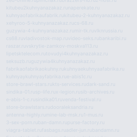
zed-online.ru
pimchax.ru
brazzers-hd.ru
z-host.ru
kitubeu2kuhnyanazakaz.ru
naperekate.ru
kuhnyaofabrikaufabrik.ru
kitubeu-2-kuhnyanazakaz.ru
xehyroo-5-kuhnyanazakaz.ru
cs-68.ru
guzywia-4-kuhnyanazakaz.ru
mir-tk.ru
vlknrussia.ru
cs68.ru
vladivostok-map.ru
video-seks.ru
bankaribi.ru
raszar.ru
vskrytie-zamkov-moskva113.ru
lipetsktelecom.ru
tovudyi4kuhnyanazakaz.ru
seksuzb.ru
guzywia4kuhnyanazakaz.ru
fabrikaofabrikaokuhny.ru
kuhnyaekuhnyaafabrika.ru
kuhnyaykuhnyayfabrika.ru
e-abis1c.ru
store-brawl-stars.ru
kts-services.ru
dark-sand.ru
sindika-01.ru
sp-life.ru
x-legion.ru
sib-archives.ru
e-abis-1-c.ru
sindika01.ru
venda-festival.ru
store-brawlstars.ru
dooraleksandria.ru
antenna-highly.ru
mine-lab-msk.ru
1-mus.ru
3-sex-porn.ru
ban-damn.ru
purse-factory.ru
viagra-tablet.ru
fasbags.ru
adler-jun.ru
bandamn.ru