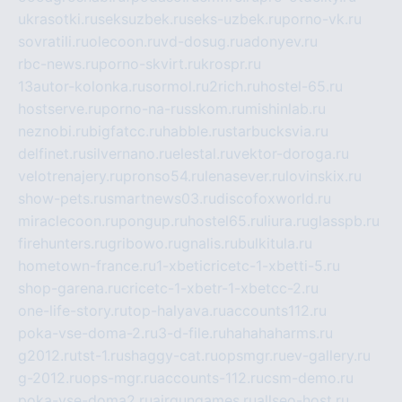
ukrasotki.ru
seksuzbek.ru
seks-uzbek.ru
porno-vk.ru
sovratili.ru
olecoon.ru
vd-dosug.ru
adonyev.ru
rbc-news.ru
porno-skvirt.ru
krospr.ru
13autor-kolonka.ru
sormol.ru
2rich.ru
hostel-65.ru
hostserve.ru
porno-na-russkom.ru
mishinlab.ru
neznobi.ru
bigfatcc.ru
habble.ru
starbucksvia.ru
delfinet.ru
silvernano.ru
elestal.ru
vektor-doroga.ru
velotrenajery.ru
pronso54.ru
lenasever.ru
lovinskix.ru
show-pets.ru
smartnews03.ru
discofoxworld.ru
miraclecoon.ru
pongup.ru
hostel65.ru
liura.ru
glasspb.ru
firehunters.ru
gribowo.ru
gnalis.ru
bulkitula.ru
hometown-france.ru
1-xbeticricetc-1-xbetti-5.ru
shop-garena.ru
cricetc-1-xbetr-1-xbetcc-2.ru
one-life-story.ru
top-halyava.ru
accounts112.ru
poka-vse-doma-2.ru
3-d-file.ru
hahahaharms.ru
g2012.ru
tst-1.ru
shaggy-cat.ru
opsmgr.ru
ev-gallery.ru
g-2012.ru
ops-mgr.ru
accounts-112.ru
csm-demo.ru
poka-vse-doma2.ru
airgungames.ru
allseo-host.ru