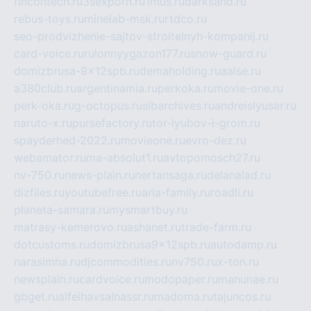
fincontech.ru
3sexporn.ru
1mus.ru
darksand.ru
rebus-toys.ru
minelab-msk.ru
rtdco.ru
seo-prodvizhenie-sajtov-stroitelnyh-kompanij.ru
card-voice.ru
rulonnyygazon177.ru
snow-guard.ru
domizbrusa-9x12spb.ru
demaholding.ru
aalse.ru
a380club.ru
argentinamia.ru
perkoka.ru
movie-one.ru
perk-oka.ru
g-octopus.ru
sibarchives.ru
andreislyusar.ru
naruto-x.ru
pursefactory.ru
tor-lyubov-i-grom.ru
spayderhed-2022.ru
movieone.ru
evro-dez.ru
webamator.ru
ma-absolut1.ru
avtopomosch27.ru
nv-750.ru
news-plain.ru
nertansaga.ru
delanalad.ru
dizfiles.ru
youtubefree.ru
aria-family.ru
roadli.ru
planeta-samara.ru
mysmartbuy.ru
matrasy-kemerovo.ru
ashanet.ru
trade-farm.ru
dotcustoms.ru
domizbrusa9x12spb.ru
autodamp.ru
narasimha.ru
djcommodities.ru
nv750.ru
x-ton.ru
newsplain.ru
cardvoice.ru
modopaper.ru
manunae.ru
gbget.ru
alfeihavsalnassr.ru
madoma.ru
tajuncos.ru