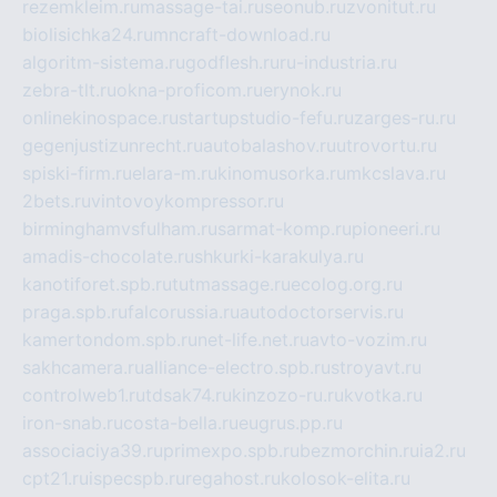
rezemkleim.ru
massage-tai.ru
seonub.ru
zvonitut.ru
biolisichka24.ru
mncraft-download.ru
algoritm-sistema.ru
godflesh.ru
ru-industria.ru
zebra-tlt.ru
okna-proficom.ru
erynok.ru
onlinekinospace.ru
startupstudio-fefu.ru
zarges-ru.ru
gegenjustizunrecht.ru
autobalashov.ru
utrovortu.ru
spiski-firm.ru
elara-m.ru
kinomusorka.ru
mkcslava.ru
2bets.ru
vintovoykompressor.ru
birminghamvsfulham.ru
sarmat-komp.ru
pioneeri.ru
amadis-chocolate.ru
shkurki-karakulya.ru
kanotiforet.spb.ru
tutmassage.ru
ecolog.org.ru
praga.spb.ru
falcorussia.ru
autodoctorservis.ru
kamertondom.spb.ru
net-life.net.ru
avto-vozim.ru
sakhcamera.ru
alliance-electro.spb.ru
stroyavt.ru
controlweb1.ru
tdsak74.ru
kinzozo-ru.ru
kvotka.ru
iron-snab.ru
costa-bella.ru
eugrus.pp.ru
associaciya39.ru
primexpo.spb.ru
bezmorchin.ru
ia2.ru
cpt21.ru
ispecspb.ru
regahost.ru
kolosok-elita.ru