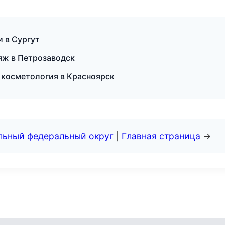
 в Сургут
яж в Петрозаводск
я косметология в Красноярск
альный федеральный округ
|
Главная страница
→