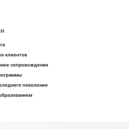
ми
га
ых клиентов
урное сопровождение
программы
следнего поколения
образованием