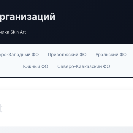
рганизаций
ика Skin Art
еро-Западный ФО
Приволжский ФО
Уральский ФО
Южный ФО
Северо-Кавказский ФО
t