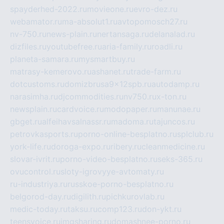
spayderhed-2022.ru
movieone.ru
evro-dez.ru
webamator.ru
ma-absolut1.ru
avtopomosch27.ru
nv-750.ru
news-plain.ru
nertansaga.ru
delanalad.ru
dizfiles.ru
youtubefree.ru
aria-family.ru
roadli.ru
planeta-samara.ru
mysmartbuy.ru
matrasy-kemerovo.ru
ashanet.ru
trade-farm.ru
dotcustoms.ru
domizbrusa9x12spb.ru
autodamp.ru
narasimha.ru
djcommodities.ru
nv750.ru
x-ton.ru
newsplain.ru
cardvoice.ru
modopaper.ru
manunae.ru
gbget.ru
alfeihavsalnassr.ru
madoma.ru
tajuncos.ru
petrovkasports.ru
porno-online-besplatno.ru
splclub.ru
york-life.ru
doroga-expo.ru
ribery.ru
cleanmedicine.ru
slovar-ivrit.ru
porno-video-besplatno.ru
seks-365.ru
ovucontrol.ru
sloty-igrovyye-avtomaty.ru
ru-industriya.ru
russkoe-porno-besplatno.ru
belgorod-day.ru
digilith.ru
pichkurovlab.ru
medic-today.ru
taksu.ru
comp123.ru
don-ykt.ru
teensvoice.ru
imgsharing.ru
domashnee-porno.ru