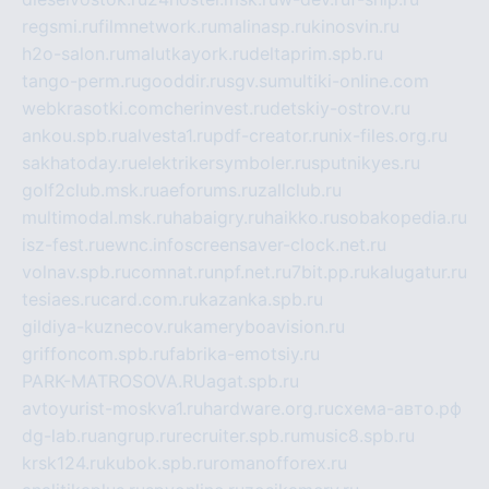
regsmi.ru
filmnetwork.ru
malinasp.ru
kinosvin.ru
h2o-salon.ru
malutkayork.ru
deltaprim.spb.ru
tango-perm.ru
gooddir.ru
sgv.su
multiki-online.com
webkrasotki.com
cherinvest.ru
detskiy-ostrov.ru
ankou.spb.ru
alvesta1.ru
pdf-creator.ru
nix-files.org.ru
sakhatoday.ru
elektrikersymboler.ru
sputnikyes.ru
golf2club.msk.ru
aeforums.ru
zallclub.ru
multimodal.msk.ru
habaigry.ru
haikko.ru
sobakopedia.ru
isz-fest.ru
ewnc.info
screensaver-clock.net.ru
volnav.spb.ru
comnat.ru
npf.net.ru
7bit.pp.ru
kalugatur.ru
tesiaes.ru
card.com.ru
kazanka.spb.ru
gildiya-kuznecov.ru
kameryboavision.ru
griffoncom.spb.ru
fabrika-emotsiy.ru
PARK-MATROSOVA.RU
agat.spb.ru
avtoyurist-moskva1.ru
hardware.org.ru
схема-авто.рф
dg-lab.ru
angrup.ru
recruiter.spb.ru
music8.spb.ru
krsk124.ru
kubok.spb.ru
romanofforex.ru