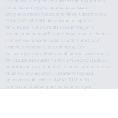
artemovskij.ru
dopler.spb.ru
aid70.ru
metall-perm.ru
ndm.msk.ru
ratingzooshop.ru
apiaccess.ru
globalautotrade.info
bezverhovskoe.ru
drsschool.ru
ZOOSMART.SPB.RU
dalakony.ru
medikijob.ru
remontt.spb.ru
photostudia.spb.ru
myragon.ru
terramia.ru
academy62.ru
gardengallereya.ru
rti.com.ru
artem-news.ru
biserinca.ru
krasnodarkurort.com
imshowtv.ru
mebel-v-tule.ru
mobtopik.ru
pcsecurity.net.ru
tool-sib.ru
multimetrunit.ru
sp-tour.ru
fan-cs.ru
santeh-russia.ru
symbian9.net.ru
DSHAIR.RU
tmmotors.spb.ru
xjocuricopii.com
musavtomat.msk.ru
obustrojdom.ru
sovetcik.ru
ybaranovskaya.ru
ppknews.ru
cult-alshei.ru
JAPANRUSSIA.RU
proekciyamebel.ru
imper-finans.ru
rim.org.ru
glamourai.ru
brassminus.ru
zabor-pro.ru
ftn.pp.ru
dorogoe58.ru
laimengpacker.ru
kuzova-zapchasti.ru
sageerp.ru
taxodrom.ru
dsrazvitie.ru
hardcity.net.ru
ratinghomegames.ru
topservice25.ru
gubernyan.ru