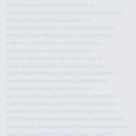
seksuzb.ru
guzywia4kuhnyanazakaz.ru
fabrikaofabrikaokuhny.ru
kuhnyaekuhnyaafabrika.ru
kuhnyaykuhnyayfabrika.ru
e-abis1c.ru
store-brawl-stars.ru
kts-services.ru
dark-sand.ru
sindika-01.ru
sp-life.ru
x-legion.ru
sib-archives.ru
e-abis-1-c.ru
sindika01.ru
venda-festival.ru
store-brawlstars.ru
dooraleksandria.ru
antenna-highly.ru
mine-lab-msk.ru
1-mus.ru
3-sex-porn.ru
ban-damn.ru
purse-factory.ru
viagra-tablet.ru
fasbags.ru
adler-jun.ru
bandamn.ru
fincontech.ru
3sexporn.ru
1mus.ru
darksand.ru
rebus-toys.ru
minelab-msk.ru
rtdco.ru
seo-prodvizhenie-sajtov-stroitelnyh-kompanij.ru
card-voice.ru
rulonnyygazon177.ru
snow-guard.ru
domizbrusa-9x12spb.ru
demaholding.ru
aalse.ru
a380club.ru
argentinamia.ru
perkoka.ru
movie-one.ru
perk-oka.ru
g-octopus.ru
sibarchives.ru
andreislyusar.ru
naruto-x.ru
pursefactory.ru
tor-lyubov-i-grom.ru