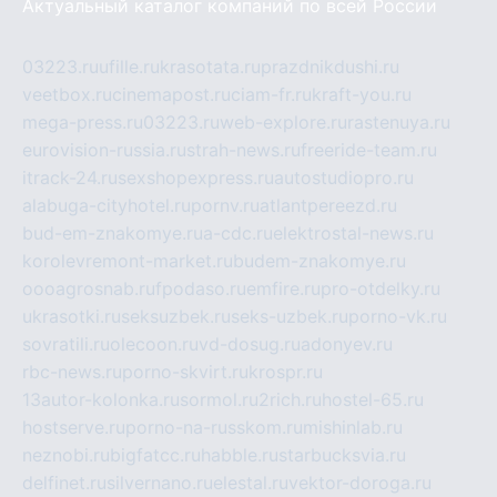
Актуальный каталог компаний по всей России
03223.ru
ufille.ru
krasotata.ru
prazdnikdushi.ru
veetbox.ru
cinemapost.ru
ciam-fr.ru
kraft-you.ru
mega-press.ru
03223.ru
web-explore.ru
rastenuya.ru
eurovision-russia.ru
strah-news.ru
freeride-team.ru
itrack-24.ru
sexshopexpress.ru
autostudiopro.ru
alabuga-cityhotel.ru
pornv.ru
atlantpereezd.ru
bud-em-znakomye.ru
a-cdc.ru
elektrostal-news.ru
korolevremont-market.ru
budem-znakomye.ru
oooagrosnab.ru
fpodaso.ru
emfire.ru
pro-otdelky.ru
ukrasotki.ru
seksuzbek.ru
seks-uzbek.ru
porno-vk.ru
sovratili.ru
olecoon.ru
vd-dosug.ru
adonyev.ru
rbc-news.ru
porno-skvirt.ru
krospr.ru
13autor-kolonka.ru
sormol.ru
2rich.ru
hostel-65.ru
hostserve.ru
porno-na-russkom.ru
mishinlab.ru
neznobi.ru
bigfatcc.ru
habble.ru
starbucksvia.ru
delfinet.ru
silvernano.ru
elestal.ru
vektor-doroga.ru