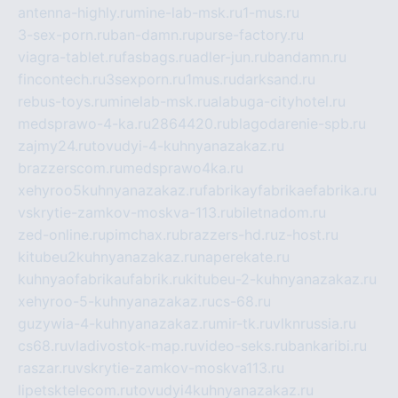
antenna-highly.ru
mine-lab-msk.ru
1-mus.ru
3-sex-porn.ru
ban-damn.ru
purse-factory.ru
viagra-tablet.ru
fasbags.ru
adler-jun.ru
bandamn.ru
fincontech.ru
3sexporn.ru
1mus.ru
darksand.ru
rebus-toys.ru
minelab-msk.ru
alabuga-cityhotel.ru
medsprawo-4-ka.ru
2864420.ru
blagodarenie-spb.ru
zajmy24.ru
tovudyi-4-kuhnyanazakaz.ru
brazzerscom.ru
medsprawo4ka.ru
xehyroo5kuhnyanazakaz.ru
fabrikayfabrikaefabrika.ru
vskrytie-zamkov-moskva-113.ru
biletnadom.ru
zed-online.ru
pimchax.ru
brazzers-hd.ru
z-host.ru
kitubeu2kuhnyanazakaz.ru
naperekate.ru
kuhnyaofabrikaufabrik.ru
kitubeu-2-kuhnyanazakaz.ru
xehyroo-5-kuhnyanazakaz.ru
cs-68.ru
guzywia-4-kuhnyanazakaz.ru
mir-tk.ru
vlknrussia.ru
cs68.ru
vladivostok-map.ru
video-seks.ru
bankaribi.ru
raszar.ru
vskrytie-zamkov-moskva113.ru
lipetsktelecom.ru
tovudyi4kuhnyanazakaz.ru