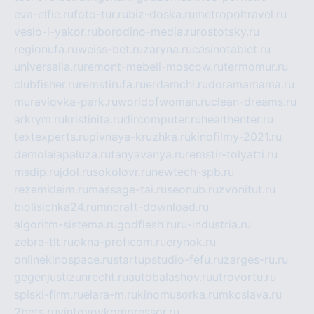
eva-elfie.ru
foto-tur.ru
biz-doska.ru
metropoltravel.ru
veslo-i-yakor.ru
borodino-media.ru
rostotsky.ru
regionufa.ru
weiss-bet.ru
zaryna.ru
casinotablet.ru
universalia.ru
remont-mebeli-moscow.ru
termomur.ru
clubfisher.ru
remstirufa.ru
erdamchi.ru
doramamama.ru
muraviovka-park.ru
worldofwoman.ru
clean-dreams.ru
arkrym.ru
kristinita.ru
dircomputer.ru
healthenter.ru
textexperts.ru
pivnaya-kruzhka.ru
kinofilmy-2021.ru
demolalapaluza.ru
tanyavanya.ru
remstir-tolyatti.ru
msdip.ru
jdol.ru
sokolovr.ru
newtech-spb.ru
rezemkleim.ru
massage-tai.ru
seonub.ru
zvonitut.ru
biolisichka24.ru
mncraft-download.ru
algoritm-sistema.ru
godflesh.ru
ru-industria.ru
zebra-tlt.ru
okna-proficom.ru
erynok.ru
onlinekinospace.ru
startupstudio-fefu.ru
zarges-ru.ru
gegenjustizunrecht.ru
autobalashov.ru
utrovortu.ru
spiski-firm.ru
elara-m.ru
kinomusorka.ru
mkcslava.ru
2bets.ru
vintovoykompressor.ru