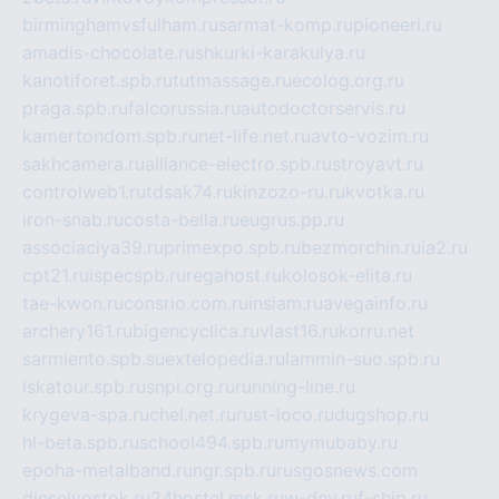
birminghamvsfulham.ru
sarmat-komp.ru
pioneeri.ru
amadis-chocolate.ru
shkurki-karakulya.ru
kanotiforet.spb.ru
tutmassage.ru
ecolog.org.ru
praga.spb.ru
falcorussia.ru
autodoctorservis.ru
kamertondom.spb.ru
net-life.net.ru
avto-vozim.ru
sakhcamera.ru
alliance-electro.spb.ru
stroyavt.ru
controlweb1.ru
tdsak74.ru
kinzozo-ru.ru
kvotka.ru
iron-snab.ru
costa-bella.ru
eugrus.pp.ru
associaciya39.ru
primexpo.spb.ru
bezmorchin.ru
ia2.ru
cpt21.ru
ispecspb.ru
regahost.ru
kolosok-elita.ru
tae-kwon.ru
consrio.com.ru
insiam.ru
avegainfo.ru
archery161.ru
bigencyclica.ru
vlast16.ru
korru.net
sarmiento.spb.su
extelopedia.ru
lammin-suo.spb.ru
iskatour.spb.ru
snpi.org.ru
running-line.ru
krygeva-spa.ru
chel.net.ru
rust-loco.ru
dugshop.ru
hl-beta.spb.ru
school494.spb.ru
mymubaby.ru
epoha-metalband.ru
ngr.spb.ru
rusgosnews.com
dieselvostok.ru
24hostel.msk.ru
w-dev.ru
f-ship.ru