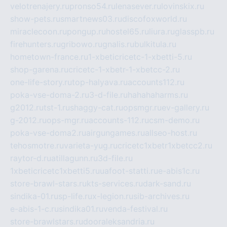
velotrenajery.ru
pronso54.ru
lenasever.ru
lovinskix.ru
show-pets.ru
smartnews03.ru
discofoxworld.ru
miraclecoon.ru
pongup.ru
hostel65.ru
liura.ru
glasspb.ru
firehunters.ru
gribowo.ru
gnalis.ru
bulkitula.ru
hometown-france.ru
1-xbeticricetc-1-xbetti-5.ru
shop-garena.ru
cricetc-1-xbetr-1-xbetcc-2.ru
one-life-story.ru
top-halyava.ru
accounts112.ru
poka-vse-doma-2.ru
3-d-file.ru
hahahaharms.ru
g2012.ru
tst-1.ru
shaggy-cat.ru
opsmgr.ru
ev-gallery.ru
g-2012.ru
ops-mgr.ru
accounts-112.ru
csm-demo.ru
poka-vse-doma2.ru
airgungames.ru
allseo-host.ru
tehosmotre.ru
varieta-yug.ru
cricetc1xbetr1xbetcc2.ru
raytor-d.ru
atillagunn.ru
3d-file.ru
1xbeticricetc1xbetti5.ru
uafoot-statti.ru
e-abis1c.ru
store-brawl-stars.ru
kts-services.ru
dark-sand.ru
sindika-01.ru
sp-life.ru
x-legion.ru
sib-archives.ru
e-abis-1-c.ru
sindika01.ru
venda-festival.ru
store-brawlstars.ru
dooraleksandria.ru