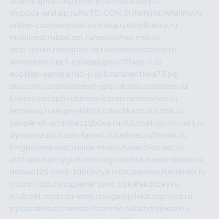
analitikaplus.ru
spyonline.ru
zosikamery.ru
sloboda-ural.pp.ru
AUTO-COM.SU
hohota.net
alimy.ru
online-z.com
aromat-vostoka.ru
otdelkaexp.ru
mobilvest.ru
bbd.net.ru
mebelshop.msk.ru
smp-forum.ru
bastion-td.ru
kosmoscreative.ru
avrmotors.ru
art-galadesign.ru
tiffany-c.ru
ecostep-samara.ru
d-p.spb.ru
галактика73.рф
sko.com.ru
davitamebel-spb.ru
fotsis.ru
tesiaes.ru
kokoroyari.spb.ru
blesna-kazan.ru
mossilver.ru
lenderoq.ru
sergeydobrin.ru
tochkazvuka.msk.ru
people-of-art.ru
bezzubova.ru
clubtibet.ru
orior-aks.ru
dynamoauto.ru
szk-favorit.ru
carlines.ru
flatnsk.ru
kingbolenskaner.ru
alex-motor.ru
astroline.net.ru
act1.spb.ru
polyglot.com.ru
gidlipetsk.ru
ooo-driada.ru
detsad125.ru
mir-zdoroviya.ru
bruslanovo.ru
siterem.ru
council.spb.ru
лодкипатриот.рф
kafekolizey.ru
iclub.net.ru
gazon-easy.ru
sugarepilekb.ru
grinox.ru
pylesostineco.ru
msts-ozarenie.ru
kameryjooan.ru