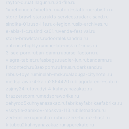
raytor-d.ru
atillagunn.ru
3d-file.ru
1xbeticricetc1xbetti5.ru
uafoot-statti.ru
e-abis1c.ru
store-brawl-stars.ru
kts-services.ru
dark-sand.ru
sindika-01.ru
sp-life.ru
x-legion.ru
sib-archives.ru
e-abis-1-c.ru
sindika01.ru
venda-festival.ru
store-brawlstars.ru
dooraleksandria.ru
antenna-highly.ru
mine-lab-msk.ru
1-mus.ru
3-sex-porn.ru
ban-damn.ru
purse-factory.ru
viagra-tablet.ru
fasbags.ru
adler-jun.ru
bandamn.ru
fincontech.ru
3sexporn.ru
1mus.ru
darksand.ru
rebus-toys.ru
minelab-msk.ru
alabuga-cityhotel.ru
medsprawo-4-ka.ru
2864420.ru
blagodarenie-spb.ru
zajmy24.ru
tovudyi-4-kuhnyanazakaz.ru
brazzerscom.ru
medsprawo4ka.ru
xehyroo5kuhnyanazakaz.ru
fabrikayfabrikaefabrika.ru
vskrytie-zamkov-moskva-113.ru
biletnadom.ru
zed-online.ru
pimchax.ru
brazzers-hd.ru
z-host.ru
kitubeu2kuhnyanazakaz.ru
naperekate.ru