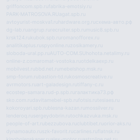
griffoncom.spb.ru
fabrika-emotsiy.ru
PARK-MATROSOVA.RU
agat.spb.ru
avtoyurist-moskva1.ru
hardware.org.ru
схема-авто.рф
dg-lab.ru
angrup.ru
recruiter.spb.ru
music8.spb.ru
krsk124.ru
kubok.spb.ru
romanofforex.ru
analitikaplus.ru
spyonline.ru
zosikamery.ru
sloboda-ural.pp.ru
AUTO-COM.SU
hohota.net
alimy.ru
online-z.com
aromat-vostoka.ru
otdelkaexp.ru
mobilvest.ru
bbd.net.ru
mebelshop.msk.ru
smp-forum.ru
bastion-td.ru
kosmoscreative.ru
avrmotors.ru
art-galadesign.ru
tiffany-c.ru
ecostep-samara.ru
d-p.spb.ru
галактика73.рф
sko.com.ru
davitamebel-spb.ru
fotsis.ru
tesiaes.ru
kokoroyari.spb.ru
blesna-kazan.ru
mossilver.ru
lenderoq.ru
sergeydobrin.ru
tochkazvuka.msk.ru
people-of-art.ru
bezzubova.ru
clubtibet.ru
orior-aks.ru
dynamoauto.ru
szk-favorit.ru
carlines.ru
flatnsk.ru
kingbolenskaner.ru
alex-motor.ru
astroline.net.ru