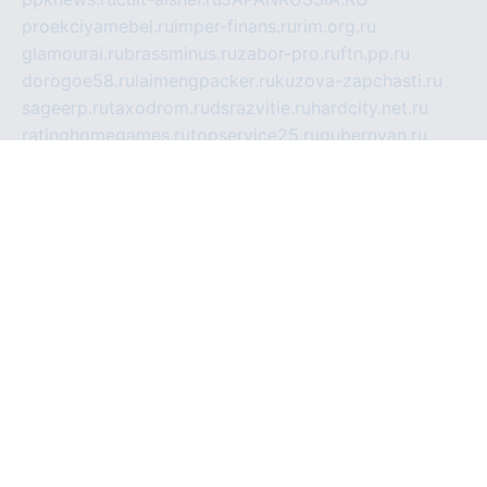
proekciyamebel.ru
imper-finans.ru
rim.org.ru
glamourai.ru
brassminus.ru
zabor-pro.ru
ftn.pp.ru
dorogoe58.ru
laimengpacker.ru
kuzova-zapchasti.ru
sageerp.ru
taxodrom.ru
dsrazvitie.ru
hardcity.net.ru
ratinghomegames.ru
topservice25.ru
gubernyan.ru
gtglasslined.ru
ii4.ru
tssport.spb.ru
andorra24.com
blackwallstreet.ru
oboimos.ru
optim-doors.com.ru
ikuch.ru
nycr.org.ru
npa21.ru
vremya-ch.spb.ru
desert000.ru
ivtorgi.ru
ifiori.ru
catalog-statei.ru
dcv.org.ru
spetsmaster174.ru
ipkameryhiseeu.ru
dum26.ru
ruspol.spb.ru
fr-opendp.ru
kam-solnyshko.ru
cheyenne-arapaho.ru
sevzapmetal.spb.ru
ted-lapidus.spb.ru
parasite-eliminator.ru
sigma-complete.ru
modernworld.ru
dama-moda.ru
eholot-group.ru
sk-nvkz.ru
DRONGOLD.RU
democratia2.ru
i-farmer.ru
mass-sport.org
jablonex.spb.ru
bookmess.ru
linkword.ru