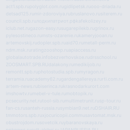
act1.spb.ru
polyglot.com.ru
gidlipetsk.ru
ooo-driada.ru
detsad125.ru
mir-zdoroviya.ru
bruslanovo.ru
siterem.ru
council.spb.ru
лодкипатриот.рф
kafekolizey.ru
iclub.net.ru
gazon-easy.ru
sugarepilekb.ru
grinox.ru
pylesostineco.ru
msts-ozarenie.ru
kameryjooan.ru
artemovskij.ru
dopler.spb.ru
aid70.ru
metall-perm.ru
ndm.msk.ru
ratingzooshop.ru
apiaccess.ru
globalautotrade.info
bezverhovskoe.ru
drsschool.ru
ZOOSMART.SPB.RU
dalakony.ru
medikijob.ru
remontt.spb.ru
photostudia.spb.ru
myragon.ru
terramia.ru
academy62.ru
gardengallereya.ru
rti.com.ru
artem-news.ru
biserinca.ru
krasnodarkurort.com
imshowtv.ru
mebel-v-tule.ru
mobtopik.ru
pcsecurity.net.ru
tool-sib.ru
multimetrunit.ru
sp-tour.ru
fan-cs.ru
santeh-russia.ru
symbian9.net.ru
DSHAIR.RU
tmmotors.spb.ru
xjocuricopii.com
musavtomat.msk.ru
obustrojdom.ru
sovetcik.ru
ybaranovskaya.ru
ppknews.ru
cult-alshei.ru
JAPANRUSSIA.RU