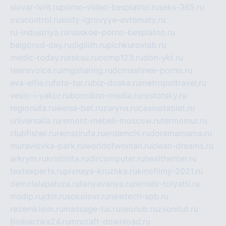
slovar-ivrit.ru
porno-video-besplatno.ru
seks-365.ru
ovucontrol.ru
sloty-igrovyye-avtomaty.ru
ru-industriya.ru
russkoe-porno-besplatno.ru
belgorod-day.ru
digilith.ru
pichkurovlab.ru
medic-today.ru
taksu.ru
comp123.ru
don-ykt.ru
teensvoice.ru
imgsharing.ru
domashnee-porno.ru
eva-elfie.ru
foto-tur.ru
biz-doska.ru
metropoltravel.ru
veslo-i-yakor.ru
borodino-media.ru
rostotsky.ru
regionufa.ru
weiss-bet.ru
zaryna.ru
casinotablet.ru
universalia.ru
remont-mebeli-moscow.ru
termomur.ru
clubfisher.ru
remstirufa.ru
erdamchi.ru
doramamama.ru
muraviovka-park.ru
worldofwoman.ru
clean-dreams.ru
arkrym.ru
kristinita.ru
dircomputer.ru
healthenter.ru
textexperts.ru
pivnaya-kruzhka.ru
kinofilmy-2021.ru
demolalapaluza.ru
tanyavanya.ru
remstir-tolyatti.ru
msdip.ru
jdol.ru
sokolovr.ru
newtech-spb.ru
rezemkleim.ru
massage-tai.ru
seonub.ru
zvonitut.ru
biolisichka24.ru
mncraft-download.ru