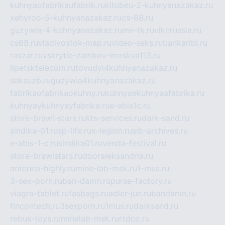
kuhnyaofabrikaufabrik.ru
kitubeu-2-kuhnyanazakaz.ru
xehyroo-5-kuhnyanazakaz.ru
cs-68.ru
guzywia-4-kuhnyanazakaz.ru
mir-tk.ru
vlknrussia.ru
cs68.ru
vladivostok-map.ru
video-seks.ru
bankaribi.ru
raszar.ru
vskrytie-zamkov-moskva113.ru
lipetsktelecom.ru
tovudyi4kuhnyanazakaz.ru
seksuzb.ru
guzywia4kuhnyanazakaz.ru
fabrikaofabrikaokuhny.ru
kuhnyaekuhnyaafabrika.ru
kuhnyaykuhnyayfabrika.ru
e-abis1c.ru
store-brawl-stars.ru
kts-services.ru
dark-sand.ru
sindika-01.ru
sp-life.ru
x-legion.ru
sib-archives.ru
e-abis-1-c.ru
sindika01.ru
venda-festival.ru
store-brawlstars.ru
dooraleksandria.ru
antenna-highly.ru
mine-lab-msk.ru
1-mus.ru
3-sex-porn.ru
ban-damn.ru
purse-factory.ru
viagra-tablet.ru
fasbags.ru
adler-jun.ru
bandamn.ru
fincontech.ru
3sexporn.ru
1mus.ru
darksand.ru
rebus-toys.ru
minelab-msk.ru
rtdco.ru