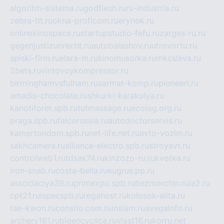
algoritm-sistema.ru
godflesh.ru
ru-industria.ru
zebra-tlt.ru
okna-proficom.ru
erynok.ru
onlinekinospace.ru
startupstudio-fefu.ru
zarges-ru.ru
gegenjustizunrecht.ru
autobalashov.ru
utrovortu.ru
spiski-firm.ru
elara-m.ru
kinomusorka.ru
mkcslava.ru
2bets.ru
vintovoykompressor.ru
birminghamvsfulham.ru
sarmat-komp.ru
pioneeri.ru
amadis-chocolate.ru
shkurki-karakulya.ru
kanotiforet.spb.ru
tutmassage.ru
ecolog.org.ru
praga.spb.ru
falcorussia.ru
autodoctorservis.ru
kamertondom.spb.ru
net-life.net.ru
avto-vozim.ru
sakhcamera.ru
alliance-electro.spb.ru
stroyavt.ru
controlweb1.ru
tdsak74.ru
kinzozo-ru.ru
kvotka.ru
iron-snab.ru
costa-bella.ru
eugrus.pp.ru
associaciya39.ru
primexpo.spb.ru
bezmorchin.ru
ia2.ru
cpt21.ru
ispecspb.ru
regahost.ru
kolosok-elita.ru
tae-kwon.ru
consrio.com.ru
insiam.ru
avegainfo.ru
archery161.ru
bigencyclica.ru
vlast16.ru
korru.net