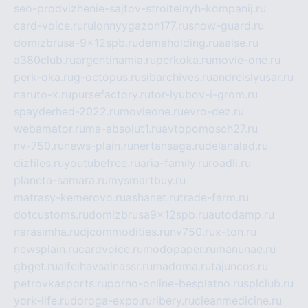
seo-prodvizhenie-sajtov-stroitelnyh-kompanij.ru
card-voice.ru
rulonnyygazon177.ru
snow-guard.ru
domizbrusa-9x12spb.ru
demaholding.ru
aalse.ru
a380club.ru
argentinamia.ru
perkoka.ru
movie-one.ru
perk-oka.ru
g-octopus.ru
sibarchives.ru
andreislyusar.ru
naruto-x.ru
pursefactory.ru
tor-lyubov-i-grom.ru
spayderhed-2022.ru
movieone.ru
evro-dez.ru
webamator.ru
ma-absolut1.ru
avtopomosch27.ru
nv-750.ru
news-plain.ru
nertansaga.ru
delanalad.ru
dizfiles.ru
youtubefree.ru
aria-family.ru
roadli.ru
planeta-samara.ru
mysmartbuy.ru
matrasy-kemerovo.ru
ashanet.ru
trade-farm.ru
dotcustoms.ru
domizbrusa9x12spb.ru
autodamp.ru
narasimha.ru
djcommodities.ru
nv750.ru
x-ton.ru
newsplain.ru
cardvoice.ru
modopaper.ru
manunae.ru
gbget.ru
alfeihavsalnassr.ru
madoma.ru
tajuncos.ru
petrovkasports.ru
porno-online-besplatno.ru
splclub.ru
york-life.ru
doroga-expo.ru
ribery.ru
cleanmedicine.ru