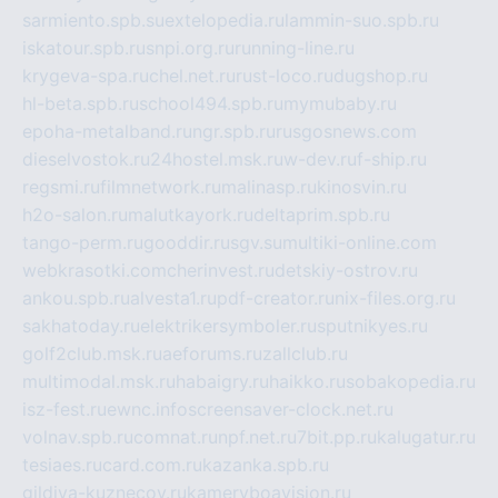
sarmiento.spb.su
extelopedia.ru
lammin-suo.spb.ru
iskatour.spb.ru
snpi.org.ru
running-line.ru
krygeva-spa.ru
chel.net.ru
rust-loco.ru
dugshop.ru
hl-beta.spb.ru
school494.spb.ru
mymubaby.ru
epoha-metalband.ru
ngr.spb.ru
rusgosnews.com
dieselvostok.ru
24hostel.msk.ru
w-dev.ru
f-ship.ru
regsmi.ru
filmnetwork.ru
malinasp.ru
kinosvin.ru
h2o-salon.ru
malutkayork.ru
deltaprim.spb.ru
tango-perm.ru
gooddir.ru
sgv.su
multiki-online.com
webkrasotki.com
cherinvest.ru
detskiy-ostrov.ru
ankou.spb.ru
alvesta1.ru
pdf-creator.ru
nix-files.org.ru
sakhatoday.ru
elektrikersymboler.ru
sputnikyes.ru
golf2club.msk.ru
aeforums.ru
zallclub.ru
multimodal.msk.ru
habaigry.ru
haikko.ru
sobakopedia.ru
isz-fest.ru
ewnc.info
screensaver-clock.net.ru
volnav.spb.ru
comnat.ru
npf.net.ru
7bit.pp.ru
kalugatur.ru
tesiaes.ru
card.com.ru
kazanka.spb.ru
gildiya-kuznecov.ru
kameryboavision.ru