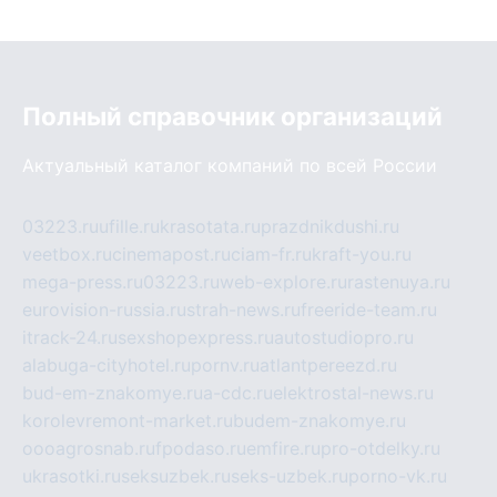
Полный справочник организаций
Актуальный каталог компаний по всей России
03223.ru
ufille.ru
krasotata.ru
prazdnikdushi.ru
veetbox.ru
cinemapost.ru
ciam-fr.ru
kraft-you.ru
mega-press.ru
03223.ru
web-explore.ru
rastenuya.ru
eurovision-russia.ru
strah-news.ru
freeride-team.ru
itrack-24.ru
sexshopexpress.ru
autostudiopro.ru
alabuga-cityhotel.ru
pornv.ru
atlantpereezd.ru
bud-em-znakomye.ru
a-cdc.ru
elektrostal-news.ru
korolevremont-market.ru
budem-znakomye.ru
oooagrosnab.ru
fpodaso.ru
emfire.ru
pro-otdelky.ru
ukrasotki.ru
seksuzbek.ru
seks-uzbek.ru
porno-vk.ru