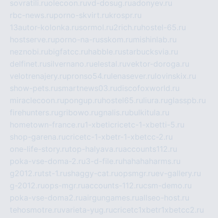
sovratili.ru
olecoon.ru
vd-dosug.ru
adonyev.ru
rbc-news.ru
porno-skvirt.ru
krospr.ru
13autor-kolonka.ru
sormol.ru
2rich.ru
hostel-65.ru
hostserve.ru
porno-na-russkom.ru
mishinlab.ru
neznobi.ru
bigfatcc.ru
habble.ru
starbucksvia.ru
delfinet.ru
silvernano.ru
elestal.ru
vektor-doroga.ru
velotrenajery.ru
pronso54.ru
lenasever.ru
lovinskix.ru
show-pets.ru
smartnews03.ru
discofoxworld.ru
miraclecoon.ru
pongup.ru
hostel65.ru
liura.ru
glasspb.ru
firehunters.ru
gribowo.ru
gnalis.ru
bulkitula.ru
hometown-france.ru
1-xbeticricetc-1-xbetti-5.ru
shop-garena.ru
cricetc-1-xbetr-1-xbetcc-2.ru
one-life-story.ru
top-halyava.ru
accounts112.ru
poka-vse-doma-2.ru
3-d-file.ru
hahahaharms.ru
g2012.ru
tst-1.ru
shaggy-cat.ru
opsmgr.ru
ev-gallery.ru
g-2012.ru
ops-mgr.ru
accounts-112.ru
csm-demo.ru
poka-vse-doma2.ru
airgungames.ru
allseo-host.ru
tehosmotre.ru
varieta-yug.ru
cricetc1xbetr1xbetcc2.ru