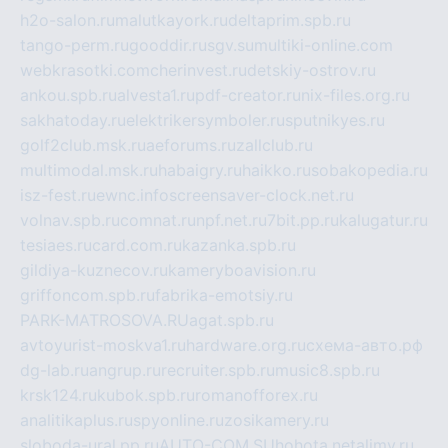
h2o-salon.ru
malutkayork.ru
deltaprim.spb.ru
tango-perm.ru
gooddir.ru
sgv.su
multiki-online.com
webkrasotki.com
cherinvest.ru
detskiy-ostrov.ru
ankou.spb.ru
alvesta1.ru
pdf-creator.ru
nix-files.org.ru
sakhatoday.ru
elektrikersymboler.ru
sputnikyes.ru
golf2club.msk.ru
aeforums.ru
zallclub.ru
multimodal.msk.ru
habaigry.ru
haikko.ru
sobakopedia.ru
isz-fest.ru
ewnc.info
screensaver-clock.net.ru
volnav.spb.ru
comnat.ru
npf.net.ru
7bit.pp.ru
kalugatur.ru
tesiaes.ru
card.com.ru
kazanka.spb.ru
gildiya-kuznecov.ru
kameryboavision.ru
griffoncom.spb.ru
fabrika-emotsiy.ru
PARK-MATROSOVA.RU
agat.spb.ru
avtoyurist-moskva1.ru
hardware.org.ru
схема-авто.рф
dg-lab.ru
angrup.ru
recruiter.spb.ru
music8.spb.ru
krsk124.ru
kubok.spb.ru
romanofforex.ru
analitikaplus.ru
spyonline.ru
zosikamery.ru
sloboda-ural.pp.ru
AUTO-COM.SU
hohota.net
alimy.ru