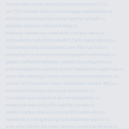
webamator.ru
ma-absolut1.ru
avtopomosch27.ru
nv-750.ru
news-plain.ru
nertansaga.ru
delanalad.ru
dizfiles.ru
youtubefree.ru
aria-family.ru
roadli.ru
planeta-samara.ru
mysmartbuy.ru
matrasy-kemerovo.ru
ashanet.ru
trade-farm.ru
dotcustoms.ru
domizbrusa9x12spb.ru
autodamp.ru
narasimha.ru
djcommodities.ru
nv750.ru
x-ton.ru
newsplain.ru
cardvoice.ru
modopaper.ru
manunae.ru
gbget.ru
alfeihavsalnassr.ru
madoma.ru
tajuncos.ru
petrovkasports.ru
porno-online-besplatno.ru
splclub.ru
york-life.ru
doroga-expo.ru
ribery.ru
cleanmedicine.ru
slovar-ivrit.ru
porno-video-besplatno.ru
seks-365.ru
ovucontrol.ru
sloty-igrovyye-avtomaty.ru
ru-industriya.ru
russkoe-porno-besplatno.ru
belgorod-day.ru
digilith.ru
pichkurovlab.ru
medic-today.ru
taksu.ru
comp123.ru
don-ykt.ru
teensvoice.ru
imgsharing.ru
domashnee-porno.ru
eva-elfie.ru
foto-tur.ru
biz-doska.ru
metropoltravel.ru