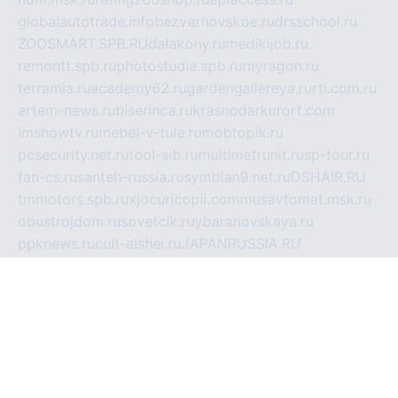
globalautotrade.info
bezverhovskoe.ru
drsschool.ru
ZOOSMART.SPB.RU
dalakony.ru
medikijob.ru
remontt.spb.ru
photostudia.spb.ru
myragon.ru
terramia.ru
academy62.ru
gardengallereya.ru
rti.com.ru
artem-news.ru
biserinca.ru
krasnodarkurort.com
imshowtv.ru
mebel-v-tule.ru
mobtopik.ru
pcsecurity.net.ru
tool-sib.ru
multimetrunit.ru
sp-tour.ru
fan-cs.ru
santeh-russia.ru
symbian9.net.ru
DSHAIR.RU
tmmotors.spb.ru
xjocuricopii.com
musavtomat.msk.ru
obustrojdom.ru
sovetcik.ru
ybaranovskaya.ru
ppknews.ru
cult-alshei.ru
JAPANRUSSIA.RU
proekciyamebel.ru
imper-finans.ru
rim.org.ru
glamourai.ru
brassminus.ru
zabor-pro.ru
ftn.pp.ru
dorogoe58.ru
laimengpacker.ru
kuzova-zapchasti.ru
sageerp.ru
taxodrom.ru
dsrazvitie.ru
hardcity.net.ru
ratinghomegames.ru
topservice25.ru
gubernyan.ru
gtglasslined.ru
ii4.ru
tssport.spb.ru
andorra24.com