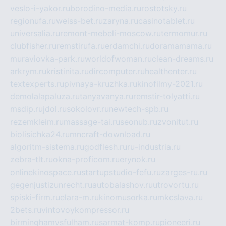
veslo-i-yakor.ru
borodino-media.ru
rostotsky.ru
regionufa.ru
weiss-bet.ru
zaryna.ru
casinotablet.ru
universalia.ru
remont-mebeli-moscow.ru
termomur.ru
clubfisher.ru
remstirufa.ru
erdamchi.ru
doramamama.ru
muraviovka-park.ru
worldofwoman.ru
clean-dreams.ru
arkrym.ru
kristinita.ru
dircomputer.ru
healthenter.ru
textexperts.ru
pivnaya-kruzhka.ru
kinofilmy-2021.ru
demolalapaluza.ru
tanyavanya.ru
remstir-tolyatti.ru
msdip.ru
jdol.ru
sokolovr.ru
newtech-spb.ru
rezemkleim.ru
massage-tai.ru
seonub.ru
zvonitut.ru
biolisichka24.ru
mncraft-download.ru
algoritm-sistema.ru
godflesh.ru
ru-industria.ru
zebra-tlt.ru
okna-proficom.ru
erynok.ru
onlinekinospace.ru
startupstudio-fefu.ru
zarges-ru.ru
gegenjustizunrecht.ru
autobalashov.ru
utrovortu.ru
spiski-firm.ru
elara-m.ru
kinomusorka.ru
mkcslava.ru
2bets.ru
vintovoykompressor.ru
birminghamvsfulham.ru
sarmat-komp.ru
pioneeri.ru