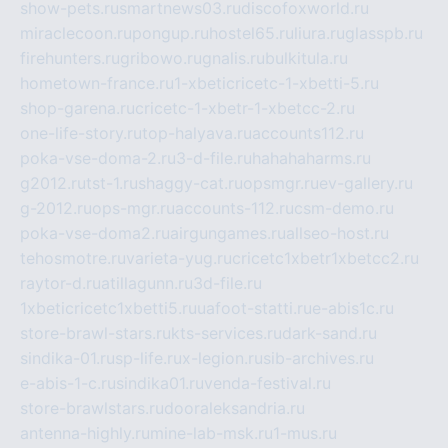
show-pets.ru
smartnews03.ru
discofoxworld.ru
miraclecoon.ru
pongup.ru
hostel65.ru
liura.ru
glasspb.ru
firehunters.ru
gribowo.ru
gnalis.ru
bulkitula.ru
hometown-france.ru
1-xbeticricetc-1-xbetti-5.ru
shop-garena.ru
cricetc-1-xbetr-1-xbetcc-2.ru
one-life-story.ru
top-halyava.ru
accounts112.ru
poka-vse-doma-2.ru
3-d-file.ru
hahahaharms.ru
g2012.ru
tst-1.ru
shaggy-cat.ru
opsmgr.ru
ev-gallery.ru
g-2012.ru
ops-mgr.ru
accounts-112.ru
csm-demo.ru
poka-vse-doma2.ru
airgungames.ru
allseo-host.ru
tehosmotre.ru
varieta-yug.ru
cricetc1xbetr1xbetcc2.ru
raytor-d.ru
atillagunn.ru
3d-file.ru
1xbeticricetc1xbetti5.ru
uafoot-statti.ru
e-abis1c.ru
store-brawl-stars.ru
kts-services.ru
dark-sand.ru
sindika-01.ru
sp-life.ru
x-legion.ru
sib-archives.ru
e-abis-1-c.ru
sindika01.ru
venda-festival.ru
store-brawlstars.ru
dooraleksandria.ru
antenna-highly.ru
mine-lab-msk.ru
1-mus.ru