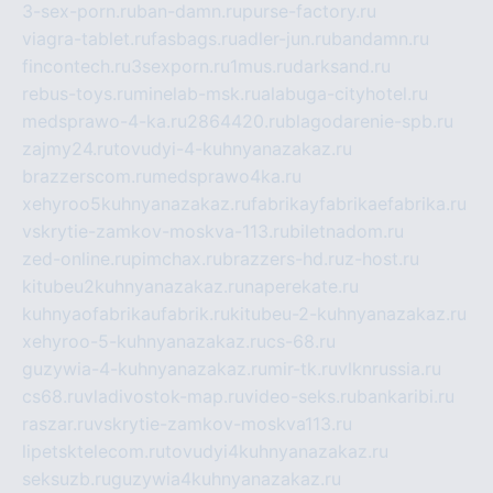
3-sex-porn.ru
ban-damn.ru
purse-factory.ru
viagra-tablet.ru
fasbags.ru
adler-jun.ru
bandamn.ru
fincontech.ru
3sexporn.ru
1mus.ru
darksand.ru
rebus-toys.ru
minelab-msk.ru
alabuga-cityhotel.ru
medsprawo-4-ka.ru
2864420.ru
blagodarenie-spb.ru
zajmy24.ru
tovudyi-4-kuhnyanazakaz.ru
brazzerscom.ru
medsprawo4ka.ru
xehyroo5kuhnyanazakaz.ru
fabrikayfabrikaefabrika.ru
vskrytie-zamkov-moskva-113.ru
biletnadom.ru
zed-online.ru
pimchax.ru
brazzers-hd.ru
z-host.ru
kitubeu2kuhnyanazakaz.ru
naperekate.ru
kuhnyaofabrikaufabrik.ru
kitubeu-2-kuhnyanazakaz.ru
xehyroo-5-kuhnyanazakaz.ru
cs-68.ru
guzywia-4-kuhnyanazakaz.ru
mir-tk.ru
vlknrussia.ru
cs68.ru
vladivostok-map.ru
video-seks.ru
bankaribi.ru
raszar.ru
vskrytie-zamkov-moskva113.ru
lipetsktelecom.ru
tovudyi4kuhnyanazakaz.ru
seksuzb.ru
guzywia4kuhnyanazakaz.ru