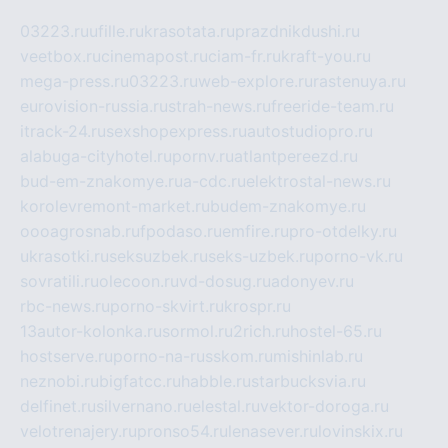
03223.ru
ufille.ru
krasotata.ru
prazdnikdushi.ru
veetbox.ru
cinemapost.ru
ciam-fr.ru
kraft-you.ru
mega-press.ru
03223.ru
web-explore.ru
rastenuya.ru
eurovision-russia.ru
strah-news.ru
freeride-team.ru
itrack-24.ru
sexshopexpress.ru
autostudiopro.ru
alabuga-cityhotel.ru
pornv.ru
atlantpereezd.ru
bud-em-znakomye.ru
a-cdc.ru
elektrostal-news.ru
korolevremont-market.ru
budem-znakomye.ru
oooagrosnab.ru
fpodaso.ru
emfire.ru
pro-otdelky.ru
ukrasotki.ru
seksuzbek.ru
seks-uzbek.ru
porno-vk.ru
sovratili.ru
olecoon.ru
vd-dosug.ru
adonyev.ru
rbc-news.ru
porno-skvirt.ru
krospr.ru
13autor-kolonka.ru
sormol.ru
2rich.ru
hostel-65.ru
hostserve.ru
porno-na-russkom.ru
mishinlab.ru
neznobi.ru
bigfatcc.ru
habble.ru
starbucksvia.ru
delfinet.ru
silvernano.ru
elestal.ru
vektor-doroga.ru
velotrenajery.ru
pronso54.ru
lenasever.ru
lovinskix.ru