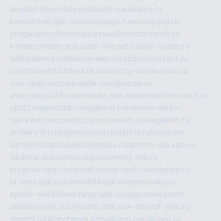
amadis-chocolate.ru
shkurki-karakulya.ru
kanotiforet.spb.ru
tutmassage.ru
ecolog.org.ru
praga.spb.ru
falcorussia.ru
autodoctorservis.ru
kamertondom.spb.ru
net-life.net.ru
avto-vozim.ru
sakhcamera.ru
alliance-electro.spb.ru
stroyavt.ru
controlweb1.ru
tdsak74.ru
kinzozo-ru.ru
kvotka.ru
iron-snab.ru
costa-bella.ru
eugrus.pp.ru
associaciya39.ru
primexpo.spb.ru
bezmorchin.ru
ia2.ru
cpt21.ru
ispecspb.ru
regahost.ru
kolosok-elita.ru
tae-kwon.ru
consrio.com.ru
insiam.ru
avegainfo.ru
archery161.ru
bigencyclica.ru
vlast16.ru
korru.net
sarmiento.spb.su
extelopedia.ru
lammin-suo.spb.ru
iskatour.spb.ru
snpi.org.ru
running-line.ru
krygeva-spa.ru
chel.net.ru
rust-loco.ru
dugshop.ru
hl-beta.spb.ru
school494.spb.ru
mymubaby.ru
epoha-metalband.ru
ngr.spb.ru
rusgosnews.com
dieselvostok.ru
24hostel.msk.ru
w-dev.ru
f-ship.ru
regsmi.ru
filmnetwork.ru
malinasp.ru
kinosvin.ru