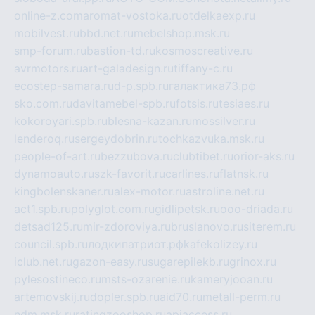
online-z.com
aromat-vostoka.ru
otdelkaexp.ru
mobilvest.ru
bbd.net.ru
mebelshop.msk.ru
smp-forum.ru
bastion-td.ru
kosmoscreative.ru
avrmotors.ru
art-galadesign.ru
tiffany-c.ru
ecostep-samara.ru
d-p.spb.ru
галактика73.рф
sko.com.ru
davitamebel-spb.ru
fotsis.ru
tesiaes.ru
kokoroyari.spb.ru
blesna-kazan.ru
mossilver.ru
lenderoq.ru
sergeydobrin.ru
tochkazvuka.msk.ru
people-of-art.ru
bezzubova.ru
clubtibet.ru
orior-aks.ru
dynamoauto.ru
szk-favorit.ru
carlines.ru
flatnsk.ru
kingbolenskaner.ru
alex-motor.ru
astroline.net.ru
act1.spb.ru
polyglot.com.ru
gidlipetsk.ru
ooo-driada.ru
detsad125.ru
mir-zdoroviya.ru
bruslanovo.ru
siterem.ru
council.spb.ru
лодкипатриот.рф
kafekolizey.ru
iclub.net.ru
gazon-easy.ru
sugarepilekb.ru
grinox.ru
pylesostineco.ru
msts-ozarenie.ru
kameryjooan.ru
artemovskij.ru
dopler.spb.ru
aid70.ru
metall-perm.ru
ndm.msk.ru
ratingzooshop.ru
apiaccess.ru