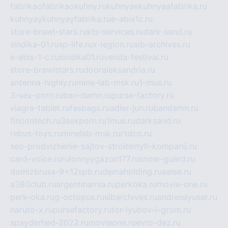
fabrikaofabrikaokuhny.ru
kuhnyaekuhnyaafabrika.ru
kuhnyaykuhnyayfabrika.ru
e-abis1c.ru
store-brawl-stars.ru
kts-services.ru
dark-sand.ru
sindika-01.ru
sp-life.ru
x-legion.ru
sib-archives.ru
e-abis-1-c.ru
sindika01.ru
venda-festival.ru
store-brawlstars.ru
dooraleksandria.ru
antenna-highly.ru
mine-lab-msk.ru
1-mus.ru
3-sex-porn.ru
ban-damn.ru
purse-factory.ru
viagra-tablet.ru
fasbags.ru
adler-jun.ru
bandamn.ru
fincontech.ru
3sexporn.ru
1mus.ru
darksand.ru
rebus-toys.ru
minelab-msk.ru
rtdco.ru
seo-prodvizhenie-sajtov-stroitelnyh-kompanij.ru
card-voice.ru
rulonnyygazon177.ru
snow-guard.ru
domizbrusa-9x12spb.ru
demaholding.ru
aalse.ru
a380club.ru
argentinamia.ru
perkoka.ru
movie-one.ru
perk-oka.ru
g-octopus.ru
sibarchives.ru
andreislyusar.ru
naruto-x.ru
pursefactory.ru
tor-lyubov-i-grom.ru
spayderhed-2022.ru
movieone.ru
evro-dez.ru