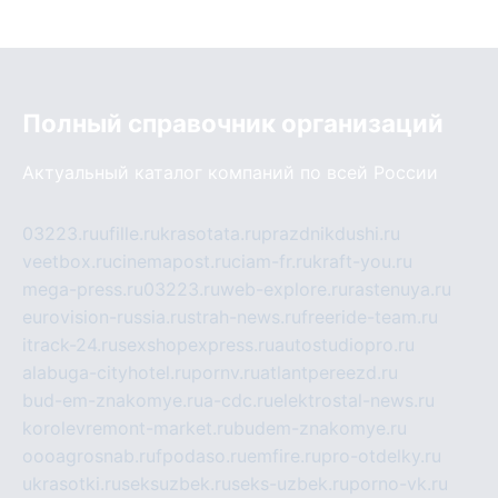
Полный справочник организаций
Актуальный каталог компаний по всей России
03223.ru
ufille.ru
krasotata.ru
prazdnikdushi.ru
veetbox.ru
cinemapost.ru
ciam-fr.ru
kraft-you.ru
mega-press.ru
03223.ru
web-explore.ru
rastenuya.ru
eurovision-russia.ru
strah-news.ru
freeride-team.ru
itrack-24.ru
sexshopexpress.ru
autostudiopro.ru
alabuga-cityhotel.ru
pornv.ru
atlantpereezd.ru
bud-em-znakomye.ru
a-cdc.ru
elektrostal-news.ru
korolevremont-market.ru
budem-znakomye.ru
oooagrosnab.ru
fpodaso.ru
emfire.ru
pro-otdelky.ru
ukrasotki.ru
seksuzbek.ru
seks-uzbek.ru
porno-vk.ru