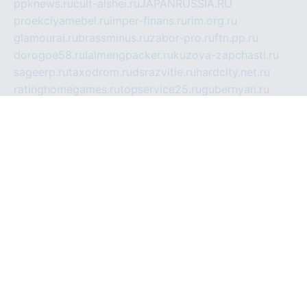
ppknews.ru
cult-alshei.ru
JAPANRUSSIA.RU
proekciyamebel.ru
imper-finans.ru
rim.org.ru
glamourai.ru
brassminus.ru
zabor-pro.ru
ftn.pp.ru
dorogoe58.ru
laimengpacker.ru
kuzova-zapchasti.ru
sageerp.ru
taxodrom.ru
dsrazvitie.ru
hardcity.net.ru
ratinghomegames.ru
topservice25.ru
gubernyan.ru
gtglasslined.ru
ii4.ru
tssport.spb.ru
andorra24.com
blackwallstreet.ru
oboimos.ru
optim-doors.com.ru
ikuch.ru
nycr.org.ru
npa21.ru
vremya-ch.spb.ru
desert000.ru
ivtorgi.ru
ifiori.ru
catalog-statei.ru
dcv.org.ru
spetsmaster174.ru
ipkameryhiseeu.ru
dum26.ru
ruspol.spb.ru
fr-opendp.ru
kam-solnyshko.ru
cheyenne-arapaho.ru
sevzapmetal.spb.ru
ted-lapidus.spb.ru
parasite-eliminator.ru
sigma-complete.ru
modernworld.ru
dama-moda.ru
eholot-group.ru
sk-nvkz.ru
DRONGOLD.RU
democratia2.ru
i-farmer.ru
mass-sport.org
jablonex.spb.ru
bookmess.ru
linkword.ru