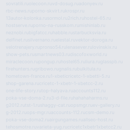
sovratili.ru
olecoon.ru
vd-dosug.ru
adonyev.ru
rbc-news.ru
porno-skvirt.ru
krospr.ru
13autor-kolonka.ru
sormol.ru
2rich.ru
hostel-65.ru
hostserve.ru
porno-na-russkom.ru
mishinlab.ru
neznobi.ru
bigfatcc.ru
habble.ru
starbucksvia.ru
delfinet.ru
silvernano.ru
elestal.ru
vektor-doroga.ru
velotrenajery.ru
pronso54.ru
lenasever.ru
lovinskix.ru
show-pets.ru
smartnews03.ru
discofoxworld.ru
miraclecoon.ru
pongup.ru
hostel65.ru
liura.ru
glasspb.ru
firehunters.ru
gribowo.ru
gnalis.ru
bulkitula.ru
hometown-france.ru
1-xbeticricetc-1-xbetti-5.ru
shop-garena.ru
cricetc-1-xbetr-1-xbetcc-2.ru
one-life-story.ru
top-halyava.ru
accounts112.ru
poka-vse-doma-2.ru
3-d-file.ru
hahahaharms.ru
g2012.ru
tst-1.ru
shaggy-cat.ru
opsmgr.ru
ev-gallery.ru
g-2012.ru
ops-mgr.ru
accounts-112.ru
csm-demo.ru
poka-vse-doma2.ru
airgungames.ru
allseo-host.ru
tehosmotre.ru
varieta-yug.ru
cricetc1xbetr1xbetcc2.ru