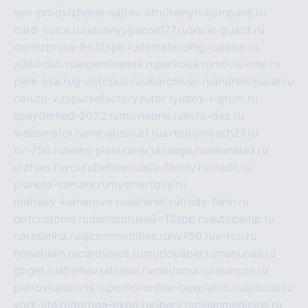
seo-prodvizhenie-sajtov-stroitelnyh-kompanij.ru
card-voice.ru
rulonnyygazon177.ru
snow-guard.ru
domizbrusa-9x12spb.ru
demaholding.ru
aalse.ru
a380club.ru
argentinamia.ru
perkoka.ru
movie-one.ru
perk-oka.ru
g-octopus.ru
sibarchives.ru
andreislyusar.ru
naruto-x.ru
pursefactory.ru
tor-lyubov-i-grom.ru
spayderhed-2022.ru
movieone.ru
evro-dez.ru
webamator.ru
ma-absolut1.ru
avtopomosch27.ru
nv-750.ru
news-plain.ru
nertansaga.ru
delanalad.ru
dizfiles.ru
youtubefree.ru
aria-family.ru
roadli.ru
planeta-samara.ru
mysmartbuy.ru
matrasy-kemerovo.ru
ashanet.ru
trade-farm.ru
dotcustoms.ru
domizbrusa9x12spb.ru
autodamp.ru
narasimha.ru
djcommodities.ru
nv750.ru
x-ton.ru
newsplain.ru
cardvoice.ru
modopaper.ru
manunae.ru
gbget.ru
alfeihavsalnassr.ru
madoma.ru
tajuncos.ru
petrovkasports.ru
porno-online-besplatno.ru
splclub.ru
york-life.ru
doroga-expo.ru
ribery.ru
cleanmedicine.ru