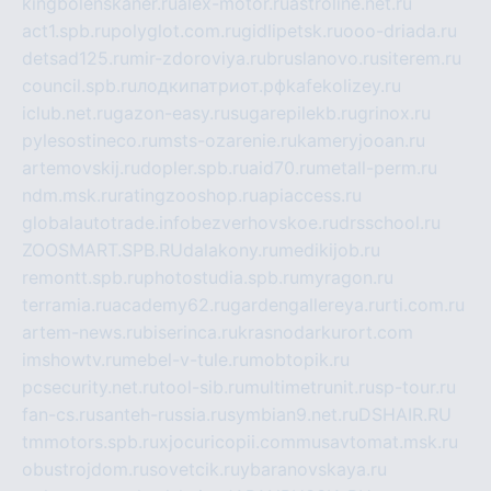
kingbolenskaner.ru
alex-motor.ru
astroline.net.ru
act1.spb.ru
polyglot.com.ru
gidlipetsk.ru
ooo-driada.ru
detsad125.ru
mir-zdoroviya.ru
bruslanovo.ru
siterem.ru
council.spb.ru
лодкипатриот.рф
kafekolizey.ru
iclub.net.ru
gazon-easy.ru
sugarepilekb.ru
grinox.ru
pylesostineco.ru
msts-ozarenie.ru
kameryjooan.ru
artemovskij.ru
dopler.spb.ru
aid70.ru
metall-perm.ru
ndm.msk.ru
ratingzooshop.ru
apiaccess.ru
globalautotrade.info
bezverhovskoe.ru
drsschool.ru
ZOOSMART.SPB.RU
dalakony.ru
medikijob.ru
remontt.spb.ru
photostudia.spb.ru
myragon.ru
terramia.ru
academy62.ru
gardengallereya.ru
rti.com.ru
artem-news.ru
biserinca.ru
krasnodarkurort.com
imshowtv.ru
mebel-v-tule.ru
mobtopik.ru
pcsecurity.net.ru
tool-sib.ru
multimetrunit.ru
sp-tour.ru
fan-cs.ru
santeh-russia.ru
symbian9.net.ru
DSHAIR.RU
tmmotors.spb.ru
xjocuricopii.com
musavtomat.msk.ru
obustrojdom.ru
sovetcik.ru
ybaranovskaya.ru