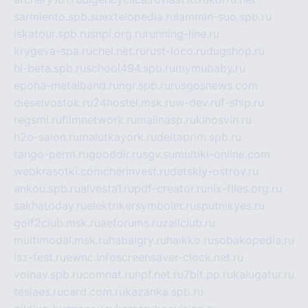
sarmiento.spb.su
extelopedia.ru
lammin-suo.spb.ru
iskatour.spb.ru
snpi.org.ru
running-line.ru
krygeva-spa.ru
chel.net.ru
rust-loco.ru
dugshop.ru
hl-beta.spb.ru
school494.spb.ru
mymubaby.ru
epoha-metalband.ru
ngr.spb.ru
rusgosnews.com
dieselvostok.ru
24hostel.msk.ru
w-dev.ru
f-ship.ru
regsmi.ru
filmnetwork.ru
malinasp.ru
kinosvin.ru
h2o-salon.ru
malutkayork.ru
deltaprim.spb.ru
tango-perm.ru
gooddir.ru
sgv.su
multiki-online.com
webkrasotki.com
cherinvest.ru
detskiy-ostrov.ru
ankou.spb.ru
alvesta1.ru
pdf-creator.ru
nix-files.org.ru
sakhatoday.ru
elektrikersymboler.ru
sputnikyes.ru
golf2club.msk.ru
aeforums.ru
zallclub.ru
multimodal.msk.ru
habaigry.ru
haikko.ru
sobakopedia.ru
isz-fest.ru
ewnc.info
screensaver-clock.net.ru
volnav.spb.ru
comnat.ru
npf.net.ru
7bit.pp.ru
kalugatur.ru
tesiaes.ru
card.com.ru
kazanka.spb.ru