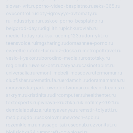
slovar-ivrit.ru
porno-video-besplatno.ru
seks-365.ru
ovucontrol.ru
sloty-igrovyye-avtomaty.ru
ru-industriya.ru
russkoe-porno-besplatno.ru
belgorod-day.ru
digilith.ru
pichkurovlab.ru
medic-today.ru
taksu.ru
comp123.ru
don-ykt.ru
teensvoice.ru
imgsharing.ru
domashnee-porno.ru
eva-elfie.ru
foto-tur.ru
biz-doska.ru
metropoltravel.ru
veslo-i-yakor.ru
borodino-media.ru
rostotsky.ru
regionufa.ru
weiss-bet.ru
zaryna.ru
casinotablet.ru
universalia.ru
remont-mebeli-moscow.ru
termomur.ru
clubfisher.ru
remstirufa.ru
erdamchi.ru
doramamama.ru
muraviovka-park.ru
worldofwoman.ru
clean-dreams.ru
arkrym.ru
kristinita.ru
dircomputer.ru
healthenter.ru
textexperts.ru
pivnaya-kruzhka.ru
kinofilmy-2021.ru
demolalapaluza.ru
tanyavanya.ru
remstir-tolyatti.ru
msdip.ru
jdol.ru
sokolovr.ru
newtech-spb.ru
rezemkleim.ru
massage-tai.ru
seonub.ru
zvonitut.ru
biolisichka24.ru
mncraft-download.ru