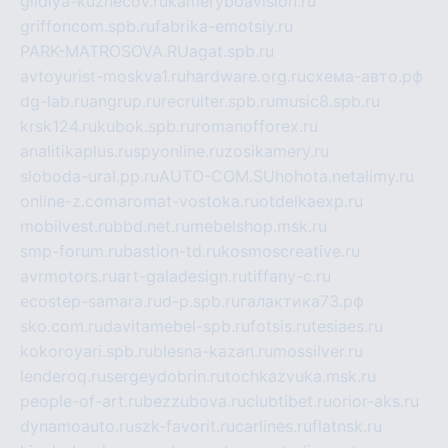
gildiya-kuznecov.ru
kameryboavision.ru
griffoncom.spb.ru
fabrika-emotsiy.ru
PARK-MATROSOVA.RU
agat.spb.ru
avtoyurist-moskva1.ru
hardware.org.ru
схема-авто.рф
dg-lab.ru
angrup.ru
recruiter.spb.ru
music8.spb.ru
krsk124.ru
kubok.spb.ru
romanofforex.ru
analitikaplus.ru
spyonline.ru
zosikamery.ru
sloboda-ural.pp.ru
AUTO-COM.SU
hohota.net
alimy.ru
online-z.com
aromat-vostoka.ru
otdelkaexp.ru
mobilvest.ru
bbd.net.ru
mebelshop.msk.ru
smp-forum.ru
bastion-td.ru
kosmoscreative.ru
avrmotors.ru
art-galadesign.ru
tiffany-c.ru
ecostep-samara.ru
d-p.spb.ru
галактика73.рф
sko.com.ru
davitamebel-spb.ru
fotsis.ru
tesiaes.ru
kokoroyari.spb.ru
blesna-kazan.ru
mossilver.ru
lenderoq.ru
sergeydobrin.ru
tochkazvuka.msk.ru
people-of-art.ru
bezzubova.ru
clubtibet.ru
orior-aks.ru
dynamoauto.ru
szk-favorit.ru
carlines.ru
flatnsk.ru