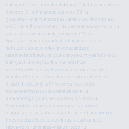
kuhnyaofabrikaufabrik.ru
kitubeu-2-kuhnyanazakaz.ru
xehyroo-5-kuhnyanazakaz.ru
cs-68.ru
guzywia-4-kuhnyanazakaz.ru
mir-tk.ru
vlknrussia.ru
cs68.ru
vladivostok-map.ru
video-seks.ru
bankaribi.ru
raszar.ru
vskrytie-zamkov-moskva113.ru
lipetsktelecom.ru
tovudyi4kuhnyanazakaz.ru
seksuzb.ru
guzywia4kuhnyanazakaz.ru
fabrikaofabrikaokuhny.ru
kuhnyaekuhnyaafabrika.ru
kuhnyaykuhnyayfabrika.ru
e-abis1c.ru
store-brawl-stars.ru
kts-services.ru
dark-sand.ru
sindika-01.ru
sp-life.ru
x-legion.ru
sib-archives.ru
e-abis-1-c.ru
sindika01.ru
venda-festival.ru
store-brawlstars.ru
dooraleksandria.ru
antenna-highly.ru
mine-lab-msk.ru
1-mus.ru
3-sex-porn.ru
ban-damn.ru
purse-factory.ru
viagra-tablet.ru
fasbags.ru
adler-jun.ru
bandamn.ru
fincontech.ru
3sexporn.ru
1mus.ru
darksand.ru
rebus-toys.ru
minelab-msk.ru
rtdco.ru