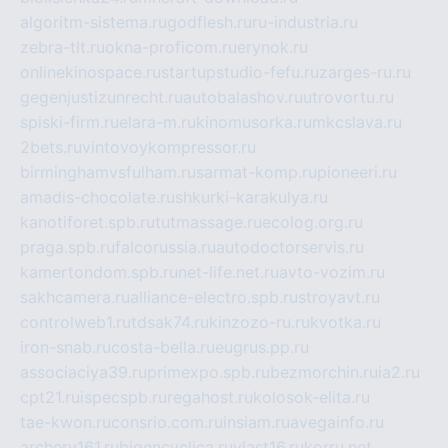
algoritm-sistema.ru
godflesh.ru
ru-industria.ru
zebra-tlt.ru
okna-proficom.ru
erynok.ru
onlinekinospace.ru
startupstudio-fefu.ru
zarges-ru.ru
gegenjustizunrecht.ru
autobalashov.ru
utrovortu.ru
spiski-firm.ru
elara-m.ru
kinomusorka.ru
mkcslava.ru
2bets.ru
vintovoykompressor.ru
birminghamvsfulham.ru
sarmat-komp.ru
pioneeri.ru
amadis-chocolate.ru
shkurki-karakulya.ru
kanotiforet.spb.ru
tutmassage.ru
ecolog.org.ru
praga.spb.ru
falcorussia.ru
autodoctorservis.ru
kamertondom.spb.ru
net-life.net.ru
avto-vozim.ru
sakhcamera.ru
alliance-electro.spb.ru
stroyavt.ru
controlweb1.ru
tdsak74.ru
kinzozo-ru.ru
kvotka.ru
iron-snab.ru
costa-bella.ru
eugrus.pp.ru
associaciya39.ru
primexpo.spb.ru
bezmorchin.ru
ia2.ru
cpt21.ru
ispecspb.ru
regahost.ru
kolosok-elita.ru
tae-kwon.ru
consrio.com.ru
insiam.ru
avegainfo.ru
archery161.ru
bigencyclica.ru
vlast16.ru
korru.net