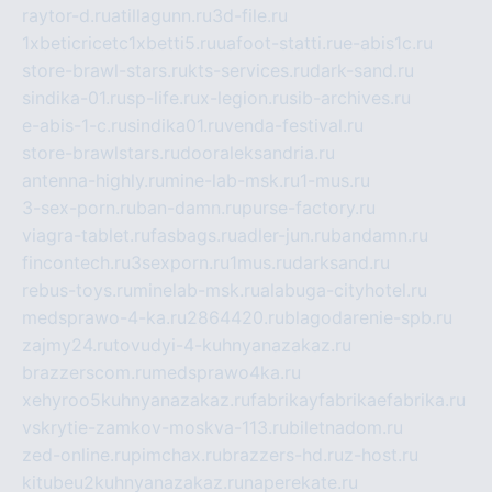
raytor-d.ru
atillagunn.ru
3d-file.ru
1xbeticricetc1xbetti5.ru
uafoot-statti.ru
e-abis1c.ru
store-brawl-stars.ru
kts-services.ru
dark-sand.ru
sindika-01.ru
sp-life.ru
x-legion.ru
sib-archives.ru
e-abis-1-c.ru
sindika01.ru
venda-festival.ru
store-brawlstars.ru
dooraleksandria.ru
antenna-highly.ru
mine-lab-msk.ru
1-mus.ru
3-sex-porn.ru
ban-damn.ru
purse-factory.ru
viagra-tablet.ru
fasbags.ru
adler-jun.ru
bandamn.ru
fincontech.ru
3sexporn.ru
1mus.ru
darksand.ru
rebus-toys.ru
minelab-msk.ru
alabuga-cityhotel.ru
medsprawo-4-ka.ru
2864420.ru
blagodarenie-spb.ru
zajmy24.ru
tovudyi-4-kuhnyanazakaz.ru
brazzerscom.ru
medsprawo4ka.ru
xehyroo5kuhnyanazakaz.ru
fabrikayfabrikaefabrika.ru
vskrytie-zamkov-moskva-113.ru
biletnadom.ru
zed-online.ru
pimchax.ru
brazzers-hd.ru
z-host.ru
kitubeu2kuhnyanazakaz.ru
naperekate.ru