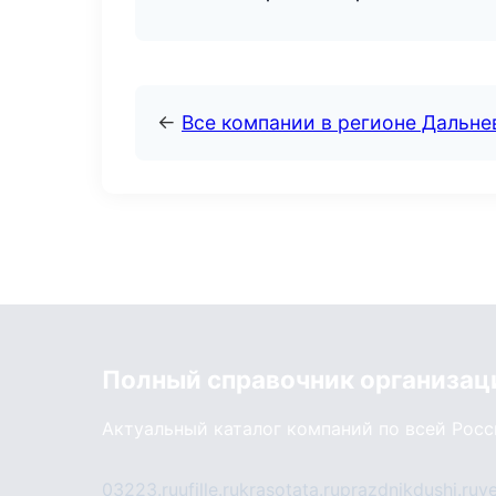
←
Все компании в регионе Дальн
Полный справочник организац
Актуальный каталог компаний по всей Рос
03223.ru
ufille.ru
krasotata.ru
prazdnikdushi.ru
v