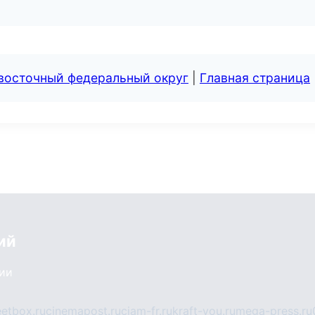
евосточный федеральный округ
|
Главная страница
ий
сии
eetbox.ru
cinemapost.ru
ciam-fr.ru
kraft-you.ru
mega-press.ru