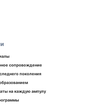
ми
риалы
урное сопровождение
следнего поколения
образованием
аты на каждую ампулу
программы