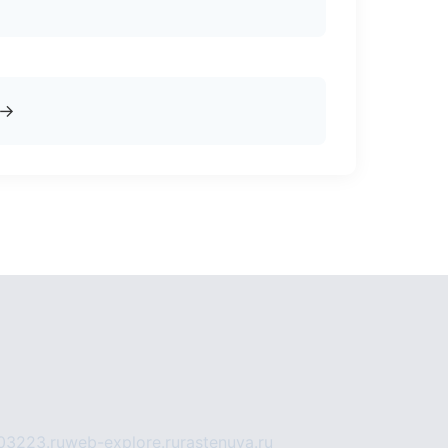
→
03223.ru
web-explore.ru
rastenuya.ru