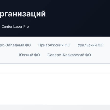
рганизаций
 Center Laser Pro
ро-Западный ФО
Приволжский ФО
Уральский ФО
Южный ФО
Северо-Кавказский ФО
o