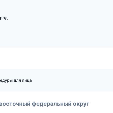
ород
цедуры для лица
евосточный федеральный округ