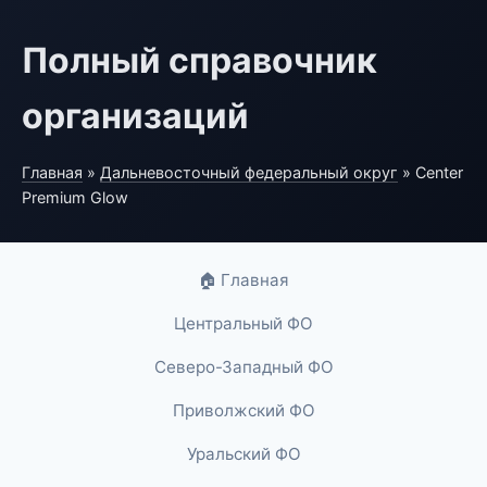
Полный справочник
организаций
Главная
»
Дальневосточный федеральный округ
» Center
Premium Glow
🏠 Главная
Центральный ФО
Северо-Западный ФО
Приволжский ФО
Уральский ФО