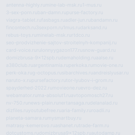
antenna-highly.ru
mine-lab-msk.ru
1-mus.ru
3-sex-porn.ru
ban-damn.ru
purse-factory.ru
viagra-tablet.ru
fasbags.ru
adler-jun.ru
bandamn.ru
fincontech.ru
3sexporn.ru
1mus.ru
darksand.ru
rebus-toys.ru
minelab-msk.ru
rtdco.ru
seo-prodvizhenie-sajtov-stroitelnyh-kompanij.ru
card-voice.ru
rulonnyygazon177.ru
snow-guard.ru
domizbrusa-9x12spb.ru
demaholding.ru
aalse.ru
a380club.ru
argentinamia.ru
perkoka.ru
movie-one.ru
perk-oka.ru
g-octopus.ru
sibarchives.ru
andreislyusar.ru
naruto-x.ru
pursefactory.ru
tor-lyubov-i-grom.ru
spayderhed-2022.ru
movieone.ru
evro-dez.ru
webamator.ru
ma-absolut1.ru
avtopomosch27.ru
nv-750.ru
news-plain.ru
nertansaga.ru
delanalad.ru
dizfiles.ru
youtubefree.ru
aria-family.ru
roadli.ru
planeta-samara.ru
mysmartbuy.ru
matrasy-kemerovo.ru
ashanet.ru
trade-farm.ru
dotcustoms.ru
domizbrusa9x12spb.ru
autodamp.ru