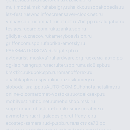
multimodal.msk.ru
habaigry.ru
haikko.ru
sobakopedia.ru
isz-fest.ru
ewnc.info
screensaver-clock.net.ru
volnav.spb.ru
comnat.ru
npf.net.ru
7bit.pp.ru
kalugatur.ru
tesiaes.ru
card.com.ru
kazanka.spb.ru
gildiya-kuznecov.ru
kameryboavision.ru
griffoncom.spb.ru
fabrika-emotsiy.ru
PARK-MATROSOVA.RU
agat.spb.ru
avtoyurist-moskva1.ru
hardware.org.ru
схема-авто.рф
dg-lab.ru
angrup.ru
recruiter.spb.ru
music8.spb.ru
krsk124.ru
kubok.spb.ru
romanofforex.ru
analitikaplus.ru
spyonline.ru
zosikamery.ru
sloboda-ural.pp.ru
AUTO-COM.SU
hohota.net
alimy.ru
online-z.com
aromat-vostoka.ru
otdelkaexp.ru
mobilvest.ru
bbd.net.ru
mebelshop.msk.ru
smp-forum.ru
bastion-td.ru
kosmoscreative.ru
avrmotors.ru
art-galadesign.ru
tiffany-c.ru
ecostep-samara.ru
d-p.spb.ru
галактика73.рф