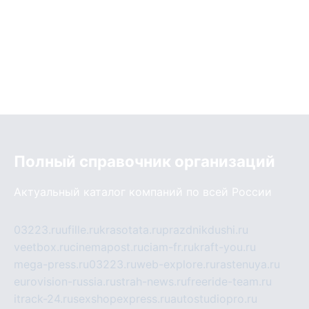
Полный справочник организаций
Актуальный каталог компаний по всей России
03223.ru
ufille.ru
krasotata.ru
prazdnikdushi.ru
veetbox.ru
cinemapost.ru
ciam-fr.ru
kraft-you.ru
mega-press.ru
03223.ru
web-explore.ru
rastenuya.ru
eurovision-russia.ru
strah-news.ru
freeride-team.ru
itrack-24.ru
sexshopexpress.ru
autostudiopro.ru