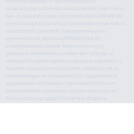
imshowtv.ru
mebel-v-tule.ru
mobtopik.ru
pcsecurity.net.ru
tool-sib.ru
multimetrunit.ru
sp-tour.ru
fan-cs.ru
santeh-russia.ru
symbian9.net.ru
DSHAIR.RU
tmmotors.spb.ru
xjocuricopii.com
musavtomat.msk.ru
obustrojdom.ru
sovetcik.ru
ybaranovskaya.ru
ppknews.ru
cult-alshei.ru
JAPANRUSSIA.RU
proekciyamebel.ru
imper-finans.ru
rim.org.ru
glamourai.ru
brassminus.ru
zabor-pro.ru
ftn.pp.ru
dorogoe58.ru
laimengpacker.ru
kuzova-zapchasti.ru
sageerp.ru
taxodrom.ru
dsrazvitie.ru
hardcity.net.ru
ratinghomegames.ru
topservice25.ru
gubernyan.ru
gtglasslined.ru
ii4.ru
tssport.spb.ru
andorra24.com
blackwallstreet.ru
oboimos.ru
optim-doors.com.ru
ikuch.ru
nycr.org.ru
npa21.ru
vremya-ch.spb.ru
desert000.ru
ivtorgi.ru
ifiori.ru
catalog-statei.ru
dcv.org.ru
spetsmaster174.ru
ipkameryhiseeu.ru
dum26.ru
ruspol.spb.ru
fr-opendp.ru
kam-solnyshko.ru
cheyenne-arapaho.ru
sevzapmetal.spb.ru