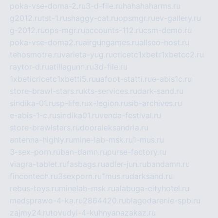
poka-vse-doma-2.ru
3-d-file.ru
hahahaharms.ru
g2012.ru
tst-1.ru
shaggy-cat.ru
opsmgr.ru
ev-gallery.ru
g-2012.ru
ops-mgr.ru
accounts-112.ru
csm-demo.ru
poka-vse-doma2.ru
airgungames.ru
allseo-host.ru
tehosmotre.ru
varieta-yug.ru
cricetc1xbetr1xbetcc2.ru
raytor-d.ru
atillagunn.ru
3d-file.ru
1xbeticricetc1xbetti5.ru
uafoot-statti.ru
e-abis1c.ru
store-brawl-stars.ru
kts-services.ru
dark-sand.ru
sindika-01.ru
sp-life.ru
x-legion.ru
sib-archives.ru
e-abis-1-c.ru
sindika01.ru
venda-festival.ru
store-brawlstars.ru
dooraleksandria.ru
antenna-highly.ru
mine-lab-msk.ru
1-mus.ru
3-sex-porn.ru
ban-damn.ru
purse-factory.ru
viagra-tablet.ru
fasbags.ru
adler-jun.ru
bandamn.ru
fincontech.ru
3sexporn.ru
1mus.ru
darksand.ru
rebus-toys.ru
minelab-msk.ru
alabuga-cityhotel.ru
medsprawo-4-ka.ru
2864420.ru
blagodarenie-spb.ru
zajmy24.ru
tovudyi-4-kuhnyanazakaz.ru