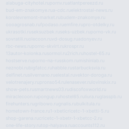
alabuga-cityhotel.ru
pornv.ru
atlantpereezd.ru
bud-em-znakomye.ru
a-cdc.ru
elektrostal-news.ru
korolevremont-market.ru
budem-znakomye.ru
oooagrosnab.ru
fpodaso.ru
emfire.ru
pro-otdelky.ru
ukrasotki.ru
seksuzbek.ru
seks-uzbek.ru
porno-vk.ru
sovratili.ru
olecoon.ru
vd-dosug.ru
adonyev.ru
rbc-news.ru
porno-skvirt.ru
krospr.ru
13autor-kolonka.ru
sormol.ru
2rich.ru
hostel-65.ru
hostserve.ru
porno-na-russkom.ru
mishinlab.ru
neznobi.ru
bigfatcc.ru
habble.ru
starbucksvia.ru
delfinet.ru
silvernano.ru
elestal.ru
vektor-doroga.ru
velotrenajery.ru
pronso54.ru
lenasever.ru
lovinskix.ru
show-pets.ru
smartnews03.ru
discofoxworld.ru
miraclecoon.ru
pongup.ru
hostel65.ru
liura.ru
glasspb.ru
firehunters.ru
gribowo.ru
gnalis.ru
bulkitula.ru
hometown-france.ru
1-xbeticricetc-1-xbetti-5.ru
shop-garena.ru
cricetc-1-xbetr-1-xbetcc-2.ru
one-life-story.ru
top-halyava.ru
accounts112.ru