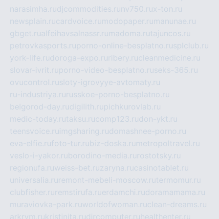
narasimha.ru
djcommodities.ru
nv750.ru
x-ton.ru
newsplain.ru
cardvoice.ru
modopaper.ru
manunae.ru
gbget.ru
alfeihavsalnassr.ru
madoma.ru
tajuncos.ru
petrovkasports.ru
porno-online-besplatno.ru
splclub.ru
york-life.ru
doroga-expo.ru
ribery.ru
cleanmedicine.ru
slovar-ivrit.ru
porno-video-besplatno.ru
seks-365.ru
ovucontrol.ru
sloty-igrovyye-avtomaty.ru
ru-industriya.ru
russkoe-porno-besplatno.ru
belgorod-day.ru
digilith.ru
pichkurovlab.ru
medic-today.ru
taksu.ru
comp123.ru
don-ykt.ru
teensvoice.ru
imgsharing.ru
domashnee-porno.ru
eva-elfie.ru
foto-tur.ru
biz-doska.ru
metropoltravel.ru
veslo-i-yakor.ru
borodino-media.ru
rostotsky.ru
regionufa.ru
weiss-bet.ru
zaryna.ru
casinotablet.ru
universalia.ru
remont-mebeli-moscow.ru
termomur.ru
clubfisher.ru
remstirufa.ru
erdamchi.ru
doramamama.ru
muraviovka-park.ru
worldofwoman.ru
clean-dreams.ru
arkrym.ru
kristinita.ru
dircomputer.ru
healthenter.ru