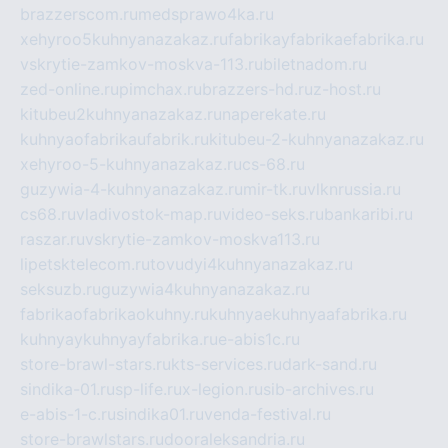
brazzerscom.ru
medsprawo4ka.ru
xehyroo5kuhnyanazakaz.ru
fabrikayfabrikaefabrika.ru
vskrytie-zamkov-moskva-113.ru
biletnadom.ru
zed-online.ru
pimchax.ru
brazzers-hd.ru
z-host.ru
kitubeu2kuhnyanazakaz.ru
naperekate.ru
kuhnyaofabrikaufabrik.ru
kitubeu-2-kuhnyanazakaz.ru
xehyroo-5-kuhnyanazakaz.ru
cs-68.ru
guzywia-4-kuhnyanazakaz.ru
mir-tk.ru
vlknrussia.ru
cs68.ru
vladivostok-map.ru
video-seks.ru
bankaribi.ru
raszar.ru
vskrytie-zamkov-moskva113.ru
lipetsktelecom.ru
tovudyi4kuhnyanazakaz.ru
seksuzb.ru
guzywia4kuhnyanazakaz.ru
fabrikaofabrikaokuhny.ru
kuhnyaekuhnyaafabrika.ru
kuhnyaykuhnyayfabrika.ru
e-abis1c.ru
store-brawl-stars.ru
kts-services.ru
dark-sand.ru
sindika-01.ru
sp-life.ru
x-legion.ru
sib-archives.ru
e-abis-1-c.ru
sindika01.ru
venda-festival.ru
store-brawlstars.ru
dooraleksandria.ru