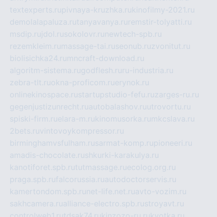
textexperts.ru
pivnaya-kruzhka.ru
kinofilmy-2021.ru
demolalapaluza.ru
tanyavanya.ru
remstir-tolyatti.ru
msdip.ru
jdol.ru
sokolovr.ru
newtech-spb.ru
rezemkleim.ru
massage-tai.ru
seonub.ru
zvonitut.ru
biolisichka24.ru
mncraft-download.ru
algoritm-sistema.ru
godflesh.ru
ru-industria.ru
zebra-tlt.ru
okna-proficom.ru
erynok.ru
onlinekinospace.ru
startupstudio-fefu.ru
zarges-ru.ru
gegenjustizunrecht.ru
autobalashov.ru
utrovortu.ru
spiski-firm.ru
elara-m.ru
kinomusorka.ru
mkcslava.ru
2bets.ru
vintovoykompressor.ru
birminghamvsfulham.ru
sarmat-komp.ru
pioneeri.ru
amadis-chocolate.ru
shkurki-karakulya.ru
kanotiforet.spb.ru
tutmassage.ru
ecolog.org.ru
praga.spb.ru
falcorussia.ru
autodoctorservis.ru
kamertondom.spb.ru
net-life.net.ru
avto-vozim.ru
sakhcamera.ru
alliance-electro.spb.ru
stroyavt.ru
controlweb1.ru
tdsak74.ru
kinzozo-ru.ru
kvotka.ru