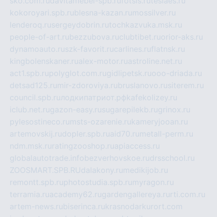
sko.com.ru
davitamebel-spb.ru
fotsis.ru
tesiaes.ru
kokoroyari.spb.ru
blesna-kazan.ru
mossilver.ru
lenderoq.ru
sergeydobrin.ru
tochkazvuka.msk.ru
people-of-art.ru
bezzubova.ru
clubtibet.ru
orior-aks.ru
dynamoauto.ru
szk-favorit.ru
carlines.ru
flatnsk.ru
kingbolenskaner.ru
alex-motor.ru
astroline.net.ru
act1.spb.ru
polyglot.com.ru
gidlipetsk.ru
ooo-driada.ru
detsad125.ru
mir-zdoroviya.ru
bruslanovo.ru
siterem.ru
council.spb.ru
лодкипатриот.рф
kafekolizey.ru
iclub.net.ru
gazon-easy.ru
sugarepilekb.ru
grinox.ru
pylesostineco.ru
msts-ozarenie.ru
kameryjooan.ru
artemovskij.ru
dopler.spb.ru
aid70.ru
metall-perm.ru
ndm.msk.ru
ratingzooshop.ru
apiaccess.ru
globalautotrade.info
bezverhovskoe.ru
drsschool.ru
ZOOSMART.SPB.RU
dalakony.ru
medikijob.ru
remontt.spb.ru
photostudia.spb.ru
myragon.ru
terramia.ru
academy62.ru
gardengallereya.ru
rti.com.ru
artem-news.ru
biserinca.ru
krasnodarkurort.com