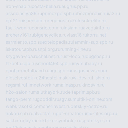
iron-snab.ru
costa-bella.ru
eugrus.pp.ru
associaciya39.ru
primexpo.spb.ru
bezmorchin.ru
ia2.ru
cpt21.ru
ispecspb.ru
regahost.ru
kolosok-elita.ru
tae-kwon.ru
consrio.com.ru
insiam.ru
avegainfo.ru
archery161.ru
bigencyclica.ru
vlast16.ru
korru.net
sarmiento.spb.su
extelopedia.ru
lammin-suo.spb.ru
iskatour.spb.ru
snpi.org.ru
running-line.ru
krygeva-spa.ru
chel.net.ru
rust-loco.ru
dugshop.ru
hl-beta.spb.ru
school494.spb.ru
mymubaby.ru
epoha-metalband.ru
ngr.spb.ru
rusgosnews.com
dieselvostok.ru
24hostel.msk.ru
w-dev.ru
f-ship.ru
regsmi.ru
filmnetwork.ru
malinasp.ru
kinosvin.ru
h2o-salon.ru
malutkayork.ru
deltaprim.spb.ru
tango-perm.ru
gooddir.ru
sgv.su
multiki-online.com
webkrasotki.com
cherinvest.ru
detskiy-ostrov.ru
ankou.spb.ru
alvesta1.ru
pdf-creator.ru
nix-files.org.ru
sakhatoday.ru
elektrikersymboler.ru
sputnikyes.ru
golf2club.msk.ru
aeforums.ru
zallclub.ru