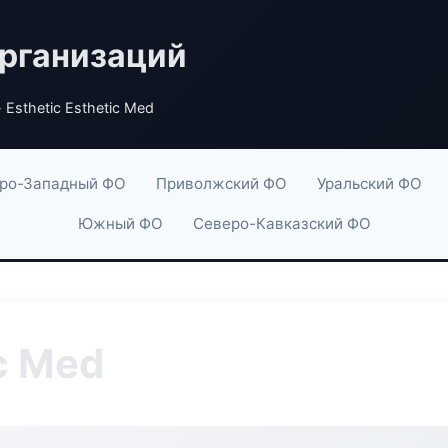
рганизаций
 Esthetic Esthetic Med
ро-Западный ФО
Приволжский ФО
Уральский ФО
Южный ФО
Северо-Кавказский ФО
ic Med