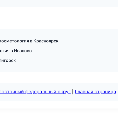
 косметология в Красноярск
огия в Иваново
ятигорск
евосточный федеральный округ
|
Главная страница