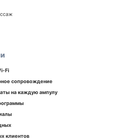
ассаж
ми
i-Fi
урное сопровождение
аты на каждую ампулу
программы
риалы
одных
ых клиентов