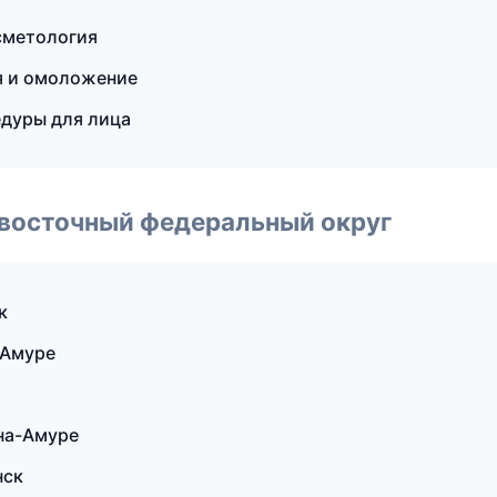
сметология
ия и омоложение
едуры для лица
евосточный федеральный округ
к
-Амуре
-на-Амуре
нск