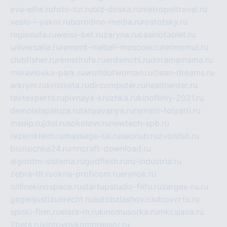
eva-elfie.ru
foto-tur.ru
biz-doska.ru
metropoltravel.ru
veslo-i-yakor.ru
borodino-media.ru
rostotsky.ru
regionufa.ru
weiss-bet.ru
zaryna.ru
casinotablet.ru
universalia.ru
remont-mebeli-moscow.ru
termomur.ru
clubfisher.ru
remstirufa.ru
erdamchi.ru
doramamama.ru
muraviovka-park.ru
worldofwoman.ru
clean-dreams.ru
arkrym.ru
kristinita.ru
dircomputer.ru
healthenter.ru
textexperts.ru
pivnaya-kruzhka.ru
kinofilmy-2021.ru
demolalapaluza.ru
tanyavanya.ru
remstir-tolyatti.ru
msdip.ru
jdol.ru
sokolovr.ru
newtech-spb.ru
rezemkleim.ru
massage-tai.ru
seonub.ru
zvonitut.ru
biolisichka24.ru
mncraft-download.ru
algoritm-sistema.ru
godflesh.ru
ru-industria.ru
zebra-tlt.ru
okna-proficom.ru
erynok.ru
onlinekinospace.ru
startupstudio-fefu.ru
zarges-ru.ru
gegenjustizunrecht.ru
autobalashov.ru
utrovortu.ru
spiski-firm.ru
elara-m.ru
kinomusorka.ru
mkcslava.ru
2bets.ru
vintovoykompressor.ru