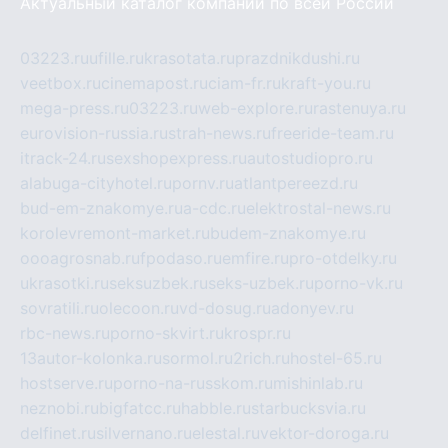
Актуальный каталог компаний по всей России
03223.ru
ufille.ru
krasotata.ru
prazdnikdushi.ru
veetbox.ru
cinemapost.ru
ciam-fr.ru
kraft-you.ru
mega-press.ru
03223.ru
web-explore.ru
rastenuya.ru
eurovision-russia.ru
strah-news.ru
freeride-team.ru
itrack-24.ru
sexshopexpress.ru
autostudiopro.ru
alabuga-cityhotel.ru
pornv.ru
atlantpereezd.ru
bud-em-znakomye.ru
a-cdc.ru
elektrostal-news.ru
korolevremont-market.ru
budem-znakomye.ru
oooagrosnab.ru
fpodaso.ru
emfire.ru
pro-otdelky.ru
ukrasotki.ru
seksuzbek.ru
seks-uzbek.ru
porno-vk.ru
sovratili.ru
olecoon.ru
vd-dosug.ru
adonyev.ru
rbc-news.ru
porno-skvirt.ru
krospr.ru
13autor-kolonka.ru
sormol.ru
2rich.ru
hostel-65.ru
hostserve.ru
porno-na-russkom.ru
mishinlab.ru
neznobi.ru
bigfatcc.ru
habble.ru
starbucksvia.ru
delfinet.ru
silvernano.ru
elestal.ru
vektor-doroga.ru