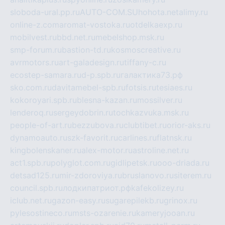
sloboda-ural.pp.ru
AUTO-COM.SU
hohota.net
alimy.ru
online-z.com
aromat-vostoka.ru
otdelkaexp.ru
mobilvest.ru
bbd.net.ru
mebelshop.msk.ru
smp-forum.ru
bastion-td.ru
kosmoscreative.ru
avrmotors.ru
art-galadesign.ru
tiffany-c.ru
ecostep-samara.ru
d-p.spb.ru
галактика73.рф
sko.com.ru
davitamebel-spb.ru
fotsis.ru
tesiaes.ru
kokoroyari.spb.ru
blesna-kazan.ru
mossilver.ru
lenderoq.ru
sergeydobrin.ru
tochkazvuka.msk.ru
people-of-art.ru
bezzubova.ru
clubtibet.ru
orior-aks.ru
dynamoauto.ru
szk-favorit.ru
carlines.ru
flatnsk.ru
kingbolenskaner.ru
alex-motor.ru
astroline.net.ru
act1.spb.ru
polyglot.com.ru
gidlipetsk.ru
ooo-driada.ru
detsad125.ru
mir-zdoroviya.ru
bruslanovo.ru
siterem.ru
council.spb.ru
лодкипатриот.рф
kafekolizey.ru
iclub.net.ru
gazon-easy.ru
sugarepilekb.ru
grinox.ru
pylesostineco.ru
msts-ozarenie.ru
kameryjooan.ru