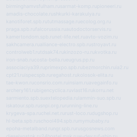
birminghamvsfulham.ru
sarmat-komp.ru
pioneeri.ru
amadis-chocolate.ru
shkurki-karakulya.ru
kanotiforet.spb.ru
tutmassage.ru
ecolog.org.ru
praga.spb.ru
falcorussia.ru
autodoctorservis.ru
kamertondom.spb.ru
net-life.net.ru
avto-vozim.ru
sakhcamera.ru
alliance-electro.spb.ru
stroyavt.ru
controlweb1.ru
tdsak74.ru
kinzozo-ru.ru
kvotka.ru
iron-snab.ru
costa-bella.ru
eugrus.pp.ru
associaciya39.ru
primexpo.spb.ru
bezmorchin.ru
ia2.ru
cpt21.ru
ispecspb.ru
regahost.ru
kolosok-elita.ru
tae-kwon.ru
consrio.com.ru
insiam.ru
avegainfo.ru
archery161.ru
bigencyclica.ru
vlast16.ru
korru.net
sarmiento.spb.su
extelopedia.ru
lammin-suo.spb.ru
iskatour.spb.ru
snpi.org.ru
running-line.ru
krygeva-spa.ru
chel.net.ru
rust-loco.ru
dugshop.ru
hl-beta.spb.ru
school494.spb.ru
mymubaby.ru
epoha-metalband.ru
ngr.spb.ru
rusgosnews.com
dieselvostok.ru
24hostel.msk.ru
w-dev.ru
f-ship.ru