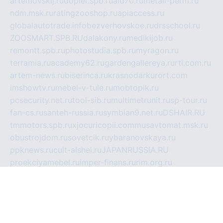
artemovskij.ru
dopler.spb.ru
aid70.ru
metall-perm.ru
ndm.msk.ru
ratingzooshop.ru
apiaccess.ru
globalautotrade.info
bezverhovskoe.ru
drsschool.ru
ZOOSMART.SPB.RU
dalakony.ru
medikijob.ru
remontt.spb.ru
photostudia.spb.ru
myragon.ru
terramia.ru
academy62.ru
gardengallereya.ru
rti.com.ru
artem-news.ru
biserinca.ru
krasnodarkurort.com
imshowtv.ru
mebel-v-tule.ru
mobtopik.ru
pcsecurity.net.ru
tool-sib.ru
multimetrunit.ru
sp-tour.ru
fan-cs.ru
santeh-russia.ru
symbian9.net.ru
DSHAIR.RU
tmmotors.spb.ru
xjocuricopii.com
musavtomat.msk.ru
obustrojdom.ru
sovetcik.ru
ybaranovskaya.ru
ppknews.ru
cult-alshei.ru
JAPANRUSSIA.RU
proekciyamebel.ru
imper-finans.ru
rim.org.ru
glamourai.ru
brassminus.ru
zabor-pro.ru
ftn.pp.ru
dorogoe58.ru
laimengpacker.ru
kuzova-zapchasti.ru
sageerp.ru
taxodrom.ru
dsrazvitie.ru
hardcity.net.ru
ratinghomegames.ru
topservice25.ru
gubernyan.ru