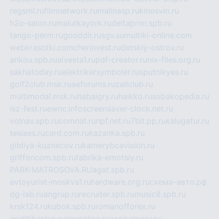
regsmi.ru
filmnetwork.ru
malinasp.ru
kinosvin.ru
h2o-salon.ru
malutkayork.ru
deltaprim.spb.ru
tango-perm.ru
gooddir.ru
sgv.su
multiki-online.com
webkrasotki.com
cherinvest.ru
detskiy-ostrov.ru
ankou.spb.ru
alvesta1.ru
pdf-creator.ru
nix-files.org.ru
sakhatoday.ru
elektrikersymboler.ru
sputnikyes.ru
golf2club.msk.ru
aeforums.ru
zallclub.ru
multimodal.msk.ru
habaigry.ru
haikko.ru
sobakopedia.ru
isz-fest.ru
ewnc.info
screensaver-clock.net.ru
volnav.spb.ru
comnat.ru
npf.net.ru
7bit.pp.ru
kalugatur.ru
tesiaes.ru
card.com.ru
kazanka.spb.ru
gildiya-kuznecov.ru
kameryboavision.ru
griffoncom.spb.ru
fabrika-emotsiy.ru
PARK-MATROSOVA.RU
agat.spb.ru
avtoyurist-moskva1.ru
hardware.org.ru
схема-авто.рф
dg-lab.ru
angrup.ru
recruiter.spb.ru
music8.spb.ru
krsk124.ru
kubok.spb.ru
romanofforex.ru
analitikaplus.ru
spyonline.ru
zosikamery.ru