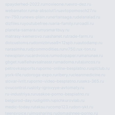
spayderhed-2022.ru
movieone.ru
evro-dez.ru
webamator.ru
ma-absolut1.ru
avtopomosch27.ru
nv-750.ru
news-plain.ru
nertansaga.ru
delanalad.ru
dizfiles.ru
youtubefree.ru
aria-family.ru
roadli.ru
planeta-samara.ru
mysmartbuy.ru
matrasy-kemerovo.ru
ashanet.ru
trade-farm.ru
dotcustoms.ru
domizbrusa9x12spb.ru
autodamp.ru
narasimha.ru
djcommodities.ru
nv750.ru
x-ton.ru
newsplain.ru
cardvoice.ru
modopaper.ru
manunae.ru
gbget.ru
alfeihavsalnassr.ru
madoma.ru
tajuncos.ru
petrovkasports.ru
porno-online-besplatno.ru
splclub.ru
york-life.ru
doroga-expo.ru
ribery.ru
cleanmedicine.ru
slovar-ivrit.ru
porno-video-besplatno.ru
seks-365.ru
ovucontrol.ru
sloty-igrovyye-avtomaty.ru
ru-industriya.ru
russkoe-porno-besplatno.ru
belgorod-day.ru
digilith.ru
pichkurovlab.ru
medic-today.ru
taksu.ru
comp123.ru
don-ykt.ru
teensvoice.ru
imgsharing.ru
domashnee-porno.ru