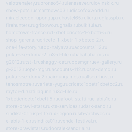
velotrenajery.ru
pronso54.ru
lenasever.ru
lovinskix.ru
show-pets.ru
smartnews03.ru
discofoxworld.ru
miraclecoon.ru
pongup.ru
hostel65.ru
liura.ru
glasspb.ru
firehunters.ru
gribowo.ru
gnalis.ru
bulkitula.ru
hometown-france.ru
1-xbeticricetc-1-xbetti-5.ru
shop-garena.ru
cricetc-1-xbetr-1-xbetcc-2.ru
one-life-story.ru
top-halyava.ru
accounts112.ru
poka-vse-doma-2.ru
3-d-file.ru
hahahaharms.ru
g2012.ru
tst-1.ru
shaggy-cat.ru
opsmgr.ru
ev-gallery.ru
g-2012.ru
ops-mgr.ru
accounts-112.ru
csm-demo.ru
poka-vse-doma2.ru
airgungames.ru
allseo-host.ru
tehosmotre.ru
varieta-yug.ru
cricetc1xbetr1xbetcc2.ru
raytor-d.ru
atillagunn.ru
3d-file.ru
1xbeticricetc1xbetti5.ru
uafoot-statti.ru
e-abis1c.ru
store-brawl-stars.ru
kts-services.ru
dark-sand.ru
sindika-01.ru
sp-life.ru
x-legion.ru
sib-archives.ru
e-abis-1-c.ru
sindika01.ru
venda-festival.ru
store-brawlstars.ru
dooraleksandria.ru