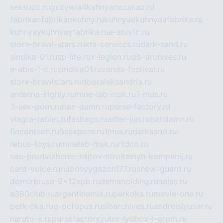
seksuzb.ru
guzywia4kuhnyanazakaz.ru
fabrikaofabrikaokuhny.ru
kuhnyaekuhnyaafabrika.ru
kuhnyaykuhnyayfabrika.ru
e-abis1c.ru
store-brawl-stars.ru
kts-services.ru
dark-sand.ru
sindika-01.ru
sp-life.ru
x-legion.ru
sib-archives.ru
e-abis-1-c.ru
sindika01.ru
venda-festival.ru
store-brawlstars.ru
dooraleksandria.ru
antenna-highly.ru
mine-lab-msk.ru
1-mus.ru
3-sex-porn.ru
ban-damn.ru
purse-factory.ru
viagra-tablet.ru
fasbags.ru
adler-jun.ru
bandamn.ru
fincontech.ru
3sexporn.ru
1mus.ru
darksand.ru
rebus-toys.ru
minelab-msk.ru
rtdco.ru
seo-prodvizhenie-sajtov-stroitelnyh-kompanij.ru
card-voice.ru
rulonnyygazon177.ru
snow-guard.ru
domizbrusa-9x12spb.ru
demaholding.ru
aalse.ru
a380club.ru
argentinamia.ru
perkoka.ru
movie-one.ru
perk-oka.ru
g-octopus.ru
sibarchives.ru
andreislyusar.ru
naruto-x.ru
pursefactory.ru
tor-lyubov-i-grom.ru