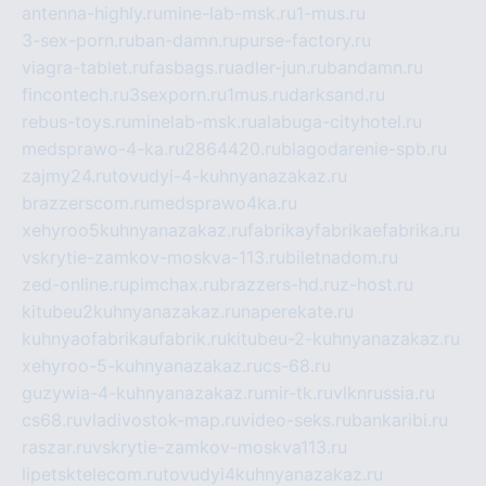
antenna-highly.ru
mine-lab-msk.ru
1-mus.ru
3-sex-porn.ru
ban-damn.ru
purse-factory.ru
viagra-tablet.ru
fasbags.ru
adler-jun.ru
bandamn.ru
fincontech.ru
3sexporn.ru
1mus.ru
darksand.ru
rebus-toys.ru
minelab-msk.ru
alabuga-cityhotel.ru
medsprawo-4-ka.ru
2864420.ru
blagodarenie-spb.ru
zajmy24.ru
tovudyi-4-kuhnyanazakaz.ru
brazzerscom.ru
medsprawo4ka.ru
xehyroo5kuhnyanazakaz.ru
fabrikayfabrikaefabrika.ru
vskrytie-zamkov-moskva-113.ru
biletnadom.ru
zed-online.ru
pimchax.ru
brazzers-hd.ru
z-host.ru
kitubeu2kuhnyanazakaz.ru
naperekate.ru
kuhnyaofabrikaufabrik.ru
kitubeu-2-kuhnyanazakaz.ru
xehyroo-5-kuhnyanazakaz.ru
cs-68.ru
guzywia-4-kuhnyanazakaz.ru
mir-tk.ru
vlknrussia.ru
cs68.ru
vladivostok-map.ru
video-seks.ru
bankaribi.ru
raszar.ru
vskrytie-zamkov-moskva113.ru
lipetsktelecom.ru
tovudyi4kuhnyanazakaz.ru