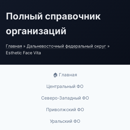
Полный справочник
организаций
Главная
»
Дальневосточный федеральный округ
»
Esthetic Face Vita
🏠 Главная
Центральный ФО
Северо-Западный ФО
Приволжский ФО
Уральский ФО