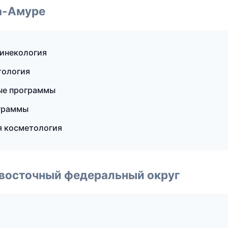
а-Амуре
гинекология
тология
ые программы
ограммы
я косметология
евосточный федеральный округ