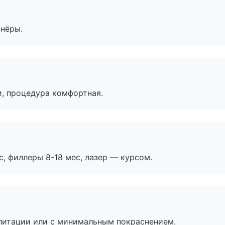
тнёры.
, процедура комфортная.
с, филлеры 8-18 мес, лазер — курсом.
литации или с минимальным покраснением.