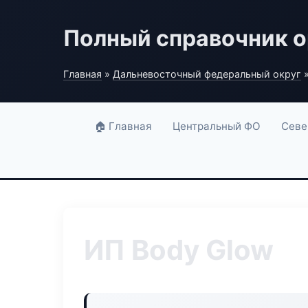
Полный справочник о
Главная
»
Дальневосточный федеральный округ
»
🏠 Главная
Центральный ФО
Севе
ИП Body Glow