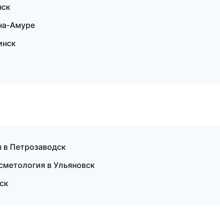
нск
на-Амуре
инск
ы в Петрозаводск
осметология в Ульяновск
ск