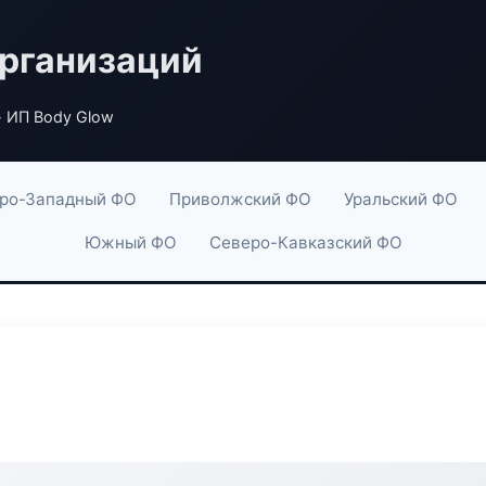
рганизаций
 ИП Body Glow
ро-Западный ФО
Приволжский ФО
Уральский ФО
Южный ФО
Северо-Кавказский ФО