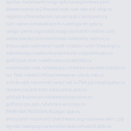
epoha-metalband.ru
ngr.spb.ru
rusgosnews.com
dieselvostok.ru
24hostel.msk.ru
w-dev.ru
f-ship.ru
regsmi.ru
filmnetwork.ru
malinasp.ru
kinosvin.ru
h2o-salon.ru
malutkayork.ru
deltaprim.spb.ru
tango-perm.ru
gooddir.ru
sgv.su
multiki-online.com
webkrasotki.com
cherinvest.ru
detskiy-ostrov.ru
ankou.spb.ru
alvesta1.ru
pdf-creator.ru
nix-files.org.ru
sakhatoday.ru
elektrikersymboler.ru
sputnikyes.ru
golf2club.msk.ru
aeforums.ru
zallclub.ru
multimodal.msk.ru
habaigry.ru
haikko.ru
sobakopedia.ru
isz-fest.ru
ewnc.info
screensaver-clock.net.ru
volnav.spb.ru
comnat.ru
npf.net.ru
7bit.pp.ru
kalugatur.ru
tesiaes.ru
card.com.ru
kazanka.spb.ru
gildiya-kuznecov.ru
kameryboavision.ru
griffoncom.spb.ru
fabrika-emotsiy.ru
PARK-MATROSOVA.RU
agat.spb.ru
avtoyurist-moskva1.ru
hardware.org.ru
схема-авто.рф
dg-lab.ru
angrup.ru
recruiter.spb.ru
music8.spb.ru