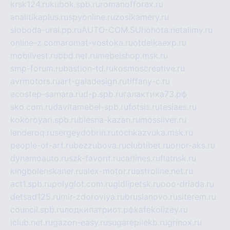
krsk124.ru
kubok.spb.ru
romanofforex.ru
analitikaplus.ru
spyonline.ru
zosikamery.ru
sloboda-ural.pp.ru
AUTO-COM.SU
hohota.net
alimy.ru
online-z.com
aromat-vostoka.ru
otdelkaexp.ru
mobilvest.ru
bbd.net.ru
mebelshop.msk.ru
smp-forum.ru
bastion-td.ru
kosmoscreative.ru
avrmotors.ru
art-galadesign.ru
tiffany-c.ru
ecostep-samara.ru
d-p.spb.ru
галактика73.рф
sko.com.ru
davitamebel-spb.ru
fotsis.ru
tesiaes.ru
kokoroyari.spb.ru
blesna-kazan.ru
mossilver.ru
lenderoq.ru
sergeydobrin.ru
tochkazvuka.msk.ru
people-of-art.ru
bezzubova.ru
clubtibet.ru
orior-aks.ru
dynamoauto.ru
szk-favorit.ru
carlines.ru
flatnsk.ru
kingbolenskaner.ru
alex-motor.ru
astroline.net.ru
act1.spb.ru
polyglot.com.ru
gidlipetsk.ru
ooo-driada.ru
detsad125.ru
mir-zdoroviya.ru
bruslanovo.ru
siterem.ru
council.spb.ru
лодкипатриот.рф
kafekolizey.ru
iclub.net.ru
gazon-easy.ru
sugarepilekb.ru
grinox.ru