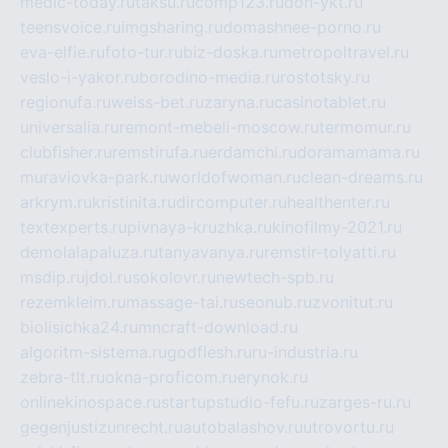
medic-today.ru
taksu.ru
comp123.ru
don-ykt.ru
teensvoice.ru
imgsharing.ru
domashnee-porno.ru
eva-elfie.ru
foto-tur.ru
biz-doska.ru
metropoltravel.ru
veslo-i-yakor.ru
borodino-media.ru
rostotsky.ru
regionufa.ru
weiss-bet.ru
zaryna.ru
casinotablet.ru
universalia.ru
remont-mebeli-moscow.ru
termomur.ru
clubfisher.ru
remstirufa.ru
erdamchi.ru
doramamama.ru
muraviovka-park.ru
worldofwoman.ru
clean-dreams.ru
arkrym.ru
kristinita.ru
dircomputer.ru
healthenter.ru
textexperts.ru
pivnaya-kruzhka.ru
kinofilmy-2021.ru
demolalapaluza.ru
tanyavanya.ru
remstir-tolyatti.ru
msdip.ru
jdol.ru
sokolovr.ru
newtech-spb.ru
rezemkleim.ru
massage-tai.ru
seonub.ru
zvonitut.ru
biolisichka24.ru
mncraft-download.ru
algoritm-sistema.ru
godflesh.ru
ru-industria.ru
zebra-tlt.ru
okna-proficom.ru
erynok.ru
onlinekinospace.ru
startupstudio-fefu.ru
zarges-ru.ru
gegenjustizunrecht.ru
autobalashov.ru
utrovortu.ru