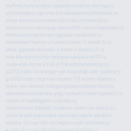
delfinet.ru
silvernano.ru
elestal.ru
vektor-doroga.ru
velotrenajery.ru
pronso54.ru
lenasever.ru
lovinskix.ru
show-pets.ru
smartnews03.ru
discofoxworld.ru
miraclecoon.ru
pongup.ru
hostel65.ru
liura.ru
glasspb.ru
firehunters.ru
gribowo.ru
gnalis.ru
bulkitula.ru
hometown-france.ru
1-xbeticricetc-1-xbetti-5.ru
shop-garena.ru
cricetc-1-xbetr-1-xbetcc-2.ru
one-life-story.ru
top-halyava.ru
accounts112.ru
poka-vse-doma-2.ru
3-d-file.ru
hahahaharms.ru
g2012.ru
tst-1.ru
shaggy-cat.ru
opsmgr.ru
ev-gallery.ru
g-2012.ru
ops-mgr.ru
accounts-112.ru
csm-demo.ru
poka-vse-doma2.ru
airgungames.ru
allseo-host.ru
tehosmotre.ru
varieta-yug.ru
cricetc1xbetr1xbetcc2.ru
raytor-d.ru
atillagunn.ru
3d-file.ru
1xbeticricetc1xbetti5.ru
uafoot-statti.ru
e-abis1c.ru
store-brawl-stars.ru
kts-services.ru
dark-sand.ru
sindika-01.ru
sp-life.ru
x-legion.ru
sib-archives.ru
e-abis-1-c.ru
sindika01.ru
venda-festival.ru