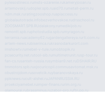
pylesostineco.ru
msts-ozarenie.ru
kameryjooan.ru
artemovskij.ru
dopler.spb.ru
aid70.ru
metall-perm.ru
ndm.msk.ru
ratingzooshop.ru
apiaccess.ru
globalautotrade.info
bezverhovskoe.ru
drsschool.ru
ZOOSMART.SPB.RU
dalakony.ru
medikijob.ru
remontt.spb.ru
photostudia.spb.ru
myragon.ru
terramia.ru
academy62.ru
gardengallereya.ru
rti.com.ru
artem-news.ru
biserinca.ru
krasnodarkurort.com
imshowtv.ru
mebel-v-tule.ru
mobtopik.ru
pcsecurity.net.ru
tool-sib.ru
multimetrunit.ru
sp-tour.ru
fan-cs.ru
santeh-russia.ru
symbian9.net.ru
DSHAIR.RU
tmmotors.spb.ru
xjocuricopii.com
musavtomat.msk.ru
obustrojdom.ru
sovetcik.ru
ybaranovskaya.ru
ppknews.ru
cult-alshei.ru
JAPANRUSSIA.RU
proekciyamebel.ru
imper-finans.ru
rim.org.ru
glamourai.ru
brassminus.ru
zabor-pro.ru
ftn.pp.ru
dorogoe58.ru
laimengpacker.ru
kuzova-zapchasti.ru
sageerp.ru
taxodrom.ru
dsrazvitie.ru
hardcity.net.ru