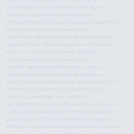
lipetsktelecom.ru
tovudyi4kuhnyanazakaz.ru
seksuzb.ru
guzywia4kuhnyanazakaz.ru
fabrikaofabrikaokuhny.ru
kuhnyaekuhnyaafabrika.ru
kuhnyaykuhnyayfabrika.ru
e-abis1c.ru
store-brawl-stars.ru
kts-services.ru
dark-sand.ru
sindika-01.ru
sp-life.ru
x-legion.ru
sib-archives.ru
e-abis-1-c.ru
sindika01.ru
venda-festival.ru
store-brawlstars.ru
dooraleksandria.ru
antenna-highly.ru
mine-lab-msk.ru
1-mus.ru
3-sex-porn.ru
ban-damn.ru
purse-factory.ru
viagra-tablet.ru
fasbags.ru
adler-jun.ru
bandamn.ru
fincontech.ru
3sexporn.ru
1mus.ru
darksand.ru
rebus-toys.ru
minelab-msk.ru
rtdco.ru
seo-prodvizhenie-sajtov-stroitelnyh-kompanij.ru
card-voice.ru
rulonnyygazon177.ru
snow-guard.ru
domizbrusa-9x12spb.ru
demaholding.ru
aalse.ru
a380club.ru
argentinamia.ru
perkoka.ru
movie-one.ru