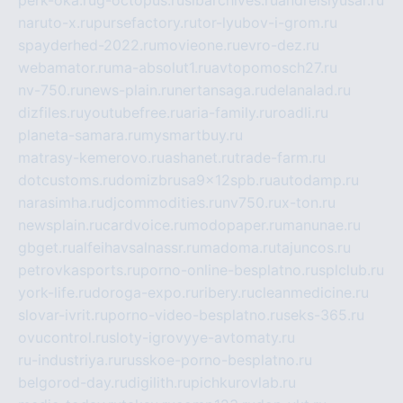
perk-oka.ru
g-octopus.ru
sibarchives.ru
andreislyusar.ru
naruto-x.ru
pursefactory.ru
tor-lyubov-i-grom.ru
spayderhed-2022.ru
movieone.ru
evro-dez.ru
webamator.ru
ma-absolut1.ru
avtopomosch27.ru
nv-750.ru
news-plain.ru
nertansaga.ru
delanalad.ru
dizfiles.ru
youtubefree.ru
aria-family.ru
roadli.ru
planeta-samara.ru
mysmartbuy.ru
matrasy-kemerovo.ru
ashanet.ru
trade-farm.ru
dotcustoms.ru
domizbrusa9x12spb.ru
autodamp.ru
narasimha.ru
djcommodities.ru
nv750.ru
x-ton.ru
newsplain.ru
cardvoice.ru
modopaper.ru
manunae.ru
gbget.ru
alfeihavsalnassr.ru
madoma.ru
tajuncos.ru
petrovkasports.ru
porno-online-besplatno.ru
splclub.ru
york-life.ru
doroga-expo.ru
ribery.ru
cleanmedicine.ru
slovar-ivrit.ru
porno-video-besplatno.ru
seks-365.ru
ovucontrol.ru
sloty-igrovyye-avtomaty.ru
ru-industriya.ru
russkoe-porno-besplatno.ru
belgorod-day.ru
digilith.ru
pichkurovlab.ru