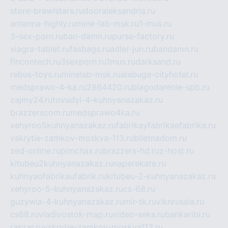
store-brawlstars.ru
dooraleksandria.ru
antenna-highly.ru
mine-lab-msk.ru
1-mus.ru
3-sex-porn.ru
ban-damn.ru
purse-factory.ru
viagra-tablet.ru
fasbags.ru
adler-jun.ru
bandamn.ru
fincontech.ru
3sexporn.ru
1mus.ru
darksand.ru
rebus-toys.ru
minelab-msk.ru
alabuga-cityhotel.ru
medsprawo-4-ka.ru
2864420.ru
blagodarenie-spb.ru
zajmy24.ru
tovudyi-4-kuhnyanazakaz.ru
brazzerscom.ru
medsprawo4ka.ru
xehyroo5kuhnyanazakaz.ru
fabrikayfabrikaefabrika.ru
vskrytie-zamkov-moskva-113.ru
biletnadom.ru
zed-online.ru
pimchax.ru
brazzers-hd.ru
z-host.ru
kitubeu2kuhnyanazakaz.ru
naperekate.ru
kuhnyaofabrikaufabrik.ru
kitubeu-2-kuhnyanazakaz.ru
xehyroo-5-kuhnyanazakaz.ru
cs-68.ru
guzywia-4-kuhnyanazakaz.ru
mir-tk.ru
vlknrussia.ru
cs68.ru
vladivostok-map.ru
video-seks.ru
bankaribi.ru
raszar.ru
vskrytie-zamkov-moskva113.ru