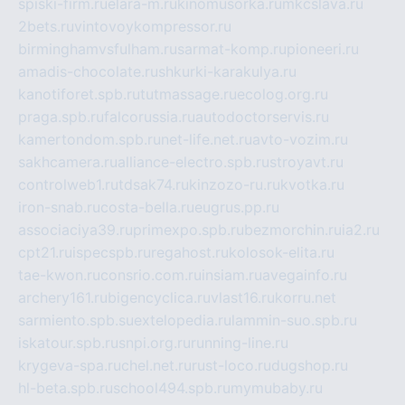
spiski-firm.ru
elara-m.ru
kinomusorka.ru
mkcslava.ru
2bets.ru
vintovoykompressor.ru
birminghamvsfulham.ru
sarmat-komp.ru
pioneeri.ru
amadis-chocolate.ru
shkurki-karakulya.ru
kanotiforet.spb.ru
tutmassage.ru
ecolog.org.ru
praga.spb.ru
falcorussia.ru
autodoctorservis.ru
kamertondom.spb.ru
net-life.net.ru
avto-vozim.ru
sakhcamera.ru
alliance-electro.spb.ru
stroyavt.ru
controlweb1.ru
tdsak74.ru
kinzozo-ru.ru
kvotka.ru
iron-snab.ru
costa-bella.ru
eugrus.pp.ru
associaciya39.ru
primexpo.spb.ru
bezmorchin.ru
ia2.ru
cpt21.ru
ispecspb.ru
regahost.ru
kolosok-elita.ru
tae-kwon.ru
consrio.com.ru
insiam.ru
avegainfo.ru
archery161.ru
bigencyclica.ru
vlast16.ru
korru.net
sarmiento.spb.su
extelopedia.ru
lammin-suo.spb.ru
iskatour.spb.ru
snpi.org.ru
running-line.ru
krygeva-spa.ru
chel.net.ru
rust-loco.ru
dugshop.ru
hl-beta.spb.ru
school494.spb.ru
mymubaby.ru