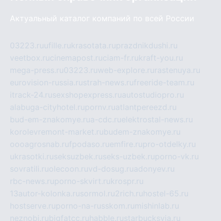
Актуальный каталог компаний по всей России
03223.ru
ufille.ru
krasotata.ru
prazdnikdushi.ru
veetbox.ru
cinemapost.ru
ciam-fr.ru
kraft-you.ru
mega-press.ru
03223.ru
web-explore.ru
rastenuya.ru
eurovision-russia.ru
strah-news.ru
freeride-team.ru
itrack-24.ru
sexshopexpress.ru
autostudiopro.ru
alabuga-cityhotel.ru
pornv.ru
atlantpereezd.ru
bud-em-znakomye.ru
a-cdc.ru
elektrostal-news.ru
korolevremont-market.ru
budem-znakomye.ru
oooagrosnab.ru
fpodaso.ru
emfire.ru
pro-otdelky.ru
ukrasotki.ru
seksuzbek.ru
seks-uzbek.ru
porno-vk.ru
sovratili.ru
olecoon.ru
vd-dosug.ru
adonyev.ru
rbc-news.ru
porno-skvirt.ru
krospr.ru
13autor-kolonka.ru
sormol.ru
2rich.ru
hostel-65.ru
hostserve.ru
porno-na-russkom.ru
mishinlab.ru
neznobi.ru
bigfatcc.ru
habble.ru
starbucksvia.ru