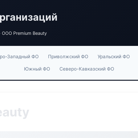
рганизаций
 ООО Premium Beauty
ро-Западный ФО
Приволжский ФО
Уральский ФО
Южный ФО
Северо-Кавказский ФО
eauty