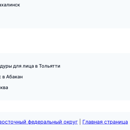
ахалинск
едуры для лица в Тольятти
 в Абакан
сква
евосточный федеральный округ
|
Главная страница