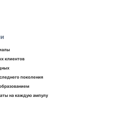
ми
риалы
ых клиентов
одных
следнего поколения
образованием
аты на каждую ампулу