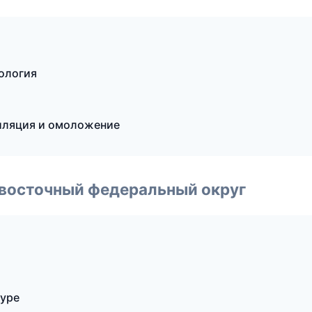
ология
пиляция и омоложение
евосточный федеральный округ
муре