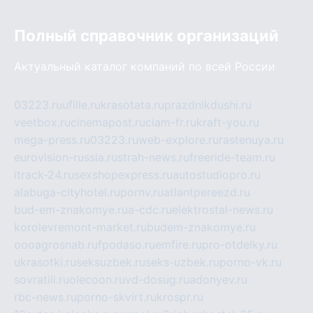
Полный справочник организаций
Актуальный каталог компаний по всей России
03223.ru
ufille.ru
krasotata.ru
prazdnikdushi.ru
veetbox.ru
cinemapost.ru
ciam-fr.ru
kraft-you.ru
mega-press.ru
03223.ru
web-explore.ru
rastenuya.ru
eurovision-russia.ru
strah-news.ru
freeride-team.ru
itrack-24.ru
sexshopexpress.ru
autostudiopro.ru
alabuga-cityhotel.ru
pornv.ru
atlantpereezd.ru
bud-em-znakomye.ru
a-cdc.ru
elektrostal-news.ru
korolevremont-market.ru
budem-znakomye.ru
oooagrosnab.ru
fpodaso.ru
emfire.ru
pro-otdelky.ru
ukrasotki.ru
seksuzbek.ru
seks-uzbek.ru
porno-vk.ru
sovratili.ru
olecoon.ru
vd-dosug.ru
adonyev.ru
rbc-news.ru
porno-skvirt.ru
krospr.ru