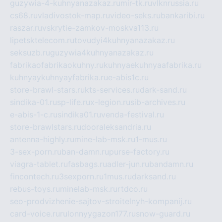
guzywia-4-kuhnyanazakaz.ru
mir-tk.ru
vlknrussia.ru
cs68.ru
vladivostok-map.ru
video-seks.ru
bankaribi.ru
raszar.ru
vskrytie-zamkov-moskva113.ru
lipetsktelecom.ru
tovudyi4kuhnyanazakaz.ru
seksuzb.ru
guzywia4kuhnyanazakaz.ru
fabrikaofabrikaokuhny.ru
kuhnyaekuhnyaafabrika.ru
kuhnyaykuhnyayfabrika.ru
e-abis1c.ru
store-brawl-stars.ru
kts-services.ru
dark-sand.ru
sindika-01.ru
sp-life.ru
x-legion.ru
sib-archives.ru
e-abis-1-c.ru
sindika01.ru
venda-festival.ru
store-brawlstars.ru
dooraleksandria.ru
antenna-highly.ru
mine-lab-msk.ru
1-mus.ru
3-sex-porn.ru
ban-damn.ru
purse-factory.ru
viagra-tablet.ru
fasbags.ru
adler-jun.ru
bandamn.ru
fincontech.ru
3sexporn.ru
1mus.ru
darksand.ru
rebus-toys.ru
minelab-msk.ru
rtdco.ru
seo-prodvizhenie-sajtov-stroitelnyh-kompanij.ru
card-voice.ru
rulonnyygazon177.ru
snow-guard.ru