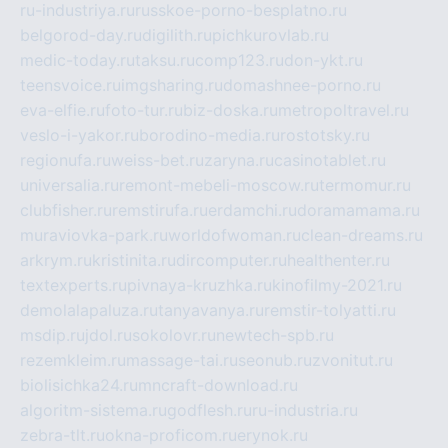
ru-industriya.ru
russkoe-porno-besplatno.ru
belgorod-day.ru
digilith.ru
pichkurovlab.ru
medic-today.ru
taksu.ru
comp123.ru
don-ykt.ru
teensvoice.ru
imgsharing.ru
domashnee-porno.ru
eva-elfie.ru
foto-tur.ru
biz-doska.ru
metropoltravel.ru
veslo-i-yakor.ru
borodino-media.ru
rostotsky.ru
regionufa.ru
weiss-bet.ru
zaryna.ru
casinotablet.ru
universalia.ru
remont-mebeli-moscow.ru
termomur.ru
clubfisher.ru
remstirufa.ru
erdamchi.ru
doramamama.ru
muraviovka-park.ru
worldofwoman.ru
clean-dreams.ru
arkrym.ru
kristinita.ru
dircomputer.ru
healthenter.ru
textexperts.ru
pivnaya-kruzhka.ru
kinofilmy-2021.ru
demolalapaluza.ru
tanyavanya.ru
remstir-tolyatti.ru
msdip.ru
jdol.ru
sokolovr.ru
newtech-spb.ru
rezemkleim.ru
massage-tai.ru
seonub.ru
zvonitut.ru
biolisichka24.ru
mncraft-download.ru
algoritm-sistema.ru
godflesh.ru
ru-industria.ru
zebra-tlt.ru
okna-proficom.ru
erynok.ru