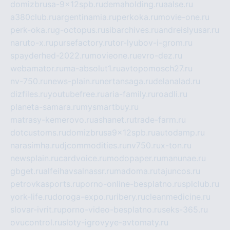
domizbrusa-9x12spb.ru
demaholding.ru
aalse.ru
a380club.ru
argentinamia.ru
perkoka.ru
movie-one.ru
perk-oka.ru
g-octopus.ru
sibarchives.ru
andreislyusar.ru
naruto-x.ru
pursefactory.ru
tor-lyubov-i-grom.ru
spayderhed-2022.ru
movieone.ru
evro-dez.ru
webamator.ru
ma-absolut1.ru
avtopomosch27.ru
nv-750.ru
news-plain.ru
nertansaga.ru
delanalad.ru
dizfiles.ru
youtubefree.ru
aria-family.ru
roadli.ru
planeta-samara.ru
mysmartbuy.ru
matrasy-kemerovo.ru
ashanet.ru
trade-farm.ru
dotcustoms.ru
domizbrusa9x12spb.ru
autodamp.ru
narasimha.ru
djcommodities.ru
nv750.ru
x-ton.ru
newsplain.ru
cardvoice.ru
modopaper.ru
manunae.ru
gbget.ru
alfeihavsalnassr.ru
madoma.ru
tajuncos.ru
petrovkasports.ru
porno-online-besplatno.ru
splclub.ru
york-life.ru
doroga-expo.ru
ribery.ru
cleanmedicine.ru
slovar-ivrit.ru
porno-video-besplatno.ru
seks-365.ru
ovucontrol.ru
sloty-igrovyye-avtomaty.ru