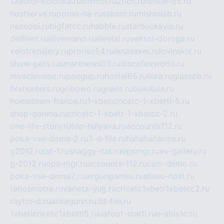
13autor-kolonka.ru
sormol.ru
2rich.ru
hostel-65.ru
hostserve.ru
porno-na-russkom.ru
mishinlab.ru
neznobi.ru
bigfatcc.ru
habble.ru
starbucksvia.ru
delfinet.ru
silvernano.ru
elestal.ru
vektor-doroga.ru
velotrenajery.ru
pronso54.ru
lenasever.ru
lovinskix.ru
show-pets.ru
smartnews03.ru
discofoxworld.ru
miraclecoon.ru
pongup.ru
hostel65.ru
liura.ru
glasspb.ru
firehunters.ru
gribowo.ru
gnalis.ru
bulkitula.ru
hometown-france.ru
1-xbeticricetc-1-xbetti-5.ru
shop-garena.ru
cricetc-1-xbetr-1-xbetcc-2.ru
one-life-story.ru
top-halyava.ru
accounts112.ru
poka-vse-doma-2.ru
3-d-file.ru
hahahaharms.ru
g2012.ru
tst-1.ru
shaggy-cat.ru
opsmgr.ru
ev-gallery.ru
g-2012.ru
ops-mgr.ru
accounts-112.ru
csm-demo.ru
poka-vse-doma2.ru
airgungames.ru
allseo-host.ru
tehosmotre.ru
varieta-yug.ru
cricetc1xbetr1xbetcc2.ru
raytor-d.ru
atillagunn.ru
3d-file.ru
1xbeticricetc1xbetti5.ru
uafoot-statti.ru
e-abis1c.ru