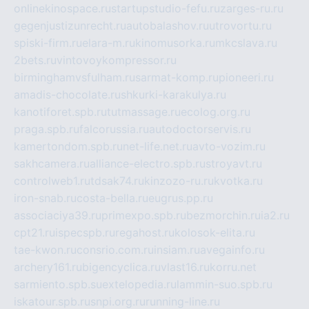
onlinekinospace.ru
startupstudio-fefu.ru
zarges-ru.ru
gegenjustizunrecht.ru
autobalashov.ru
utrovortu.ru
spiski-firm.ru
elara-m.ru
kinomusorka.ru
mkcslava.ru
2bets.ru
vintovoykompressor.ru
birminghamvsfulham.ru
sarmat-komp.ru
pioneeri.ru
amadis-chocolate.ru
shkurki-karakulya.ru
kanotiforet.spb.ru
tutmassage.ru
ecolog.org.ru
praga.spb.ru
falcorussia.ru
autodoctorservis.ru
kamertondom.spb.ru
net-life.net.ru
avto-vozim.ru
sakhcamera.ru
alliance-electro.spb.ru
stroyavt.ru
controlweb1.ru
tdsak74.ru
kinzozo-ru.ru
kvotka.ru
iron-snab.ru
costa-bella.ru
eugrus.pp.ru
associaciya39.ru
primexpo.spb.ru
bezmorchin.ru
ia2.ru
cpt21.ru
ispecspb.ru
regahost.ru
kolosok-elita.ru
tae-kwon.ru
consrio.com.ru
insiam.ru
avegainfo.ru
archery161.ru
bigencyclica.ru
vlast16.ru
korru.net
sarmiento.spb.su
extelopedia.ru
lammin-suo.spb.ru
iskatour.spb.ru
snpi.org.ru
running-line.ru