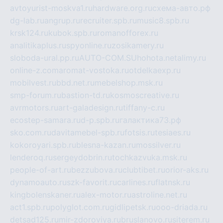
avtoyurist-moskva1.ru
hardware.org.ru
схема-авто.рф
dg-lab.ru
angrup.ru
recruiter.spb.ru
music8.spb.ru
krsk124.ru
kubok.spb.ru
romanofforex.ru
analitikaplus.ru
spyonline.ru
zosikamery.ru
sloboda-ural.pp.ru
AUTO-COM.SU
hohota.net
alimy.ru
online-z.com
aromat-vostoka.ru
otdelkaexp.ru
mobilvest.ru
bbd.net.ru
mebelshop.msk.ru
smp-forum.ru
bastion-td.ru
kosmoscreative.ru
avrmotors.ru
art-galadesign.ru
tiffany-c.ru
ecostep-samara.ru
d-p.spb.ru
галактика73.рф
sko.com.ru
davitamebel-spb.ru
fotsis.ru
tesiaes.ru
kokoroyari.spb.ru
blesna-kazan.ru
mossilver.ru
lenderoq.ru
sergeydobrin.ru
tochkazvuka.msk.ru
people-of-art.ru
bezzubova.ru
clubtibet.ru
orior-aks.ru
dynamoauto.ru
szk-favorit.ru
carlines.ru
flatnsk.ru
kingbolenskaner.ru
alex-motor.ru
astroline.net.ru
act1.spb.ru
polyglot.com.ru
gidlipetsk.ru
ooo-driada.ru
detsad125.ru
mir-zdoroviya.ru
bruslanovo.ru
siterem.ru