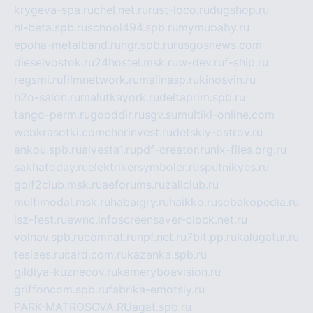
krygeva-spa.ru
chel.net.ru
rust-loco.ru
dugshop.ru
hl-beta.spb.ru
school494.spb.ru
mymubaby.ru
epoha-metalband.ru
ngr.spb.ru
rusgosnews.com
dieselvostok.ru
24hostel.msk.ru
w-dev.ru
f-ship.ru
regsmi.ru
filmnetwork.ru
malinasp.ru
kinosvin.ru
h2o-salon.ru
malutkayork.ru
deltaprim.spb.ru
tango-perm.ru
gooddir.ru
sgv.su
multiki-online.com
webkrasotki.com
cherinvest.ru
detskiy-ostrov.ru
ankou.spb.ru
alvesta1.ru
pdf-creator.ru
nix-files.org.ru
sakhatoday.ru
elektrikersymboler.ru
sputnikyes.ru
golf2club.msk.ru
aeforums.ru
zallclub.ru
multimodal.msk.ru
habaigry.ru
haikko.ru
sobakopedia.ru
isz-fest.ru
ewnc.info
screensaver-clock.net.ru
volnav.spb.ru
comnat.ru
npf.net.ru
7bit.pp.ru
kalugatur.ru
tesiaes.ru
card.com.ru
kazanka.spb.ru
gildiya-kuznecov.ru
kameryboavision.ru
griffoncom.spb.ru
fabrika-emotsiy.ru
PARK-MATROSOVA.RU
agat.spb.ru