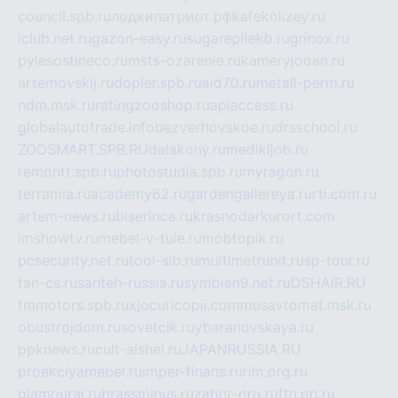
council.spb.ru
лодкипатриот.рф
kafekolizey.ru
iclub.net.ru
gazon-easy.ru
sugarepilekb.ru
grinox.ru
pylesostineco.ru
msts-ozarenie.ru
kameryjooan.ru
artemovskij.ru
dopler.spb.ru
aid70.ru
metall-perm.ru
ndm.msk.ru
ratingzooshop.ru
apiaccess.ru
globalautotrade.info
bezverhovskoe.ru
drsschool.ru
ZOOSMART.SPB.RU
dalakony.ru
medikijob.ru
remontt.spb.ru
photostudia.spb.ru
myragon.ru
terramia.ru
academy62.ru
gardengallereya.ru
rti.com.ru
artem-news.ru
biserinca.ru
krasnodarkurort.com
imshowtv.ru
mebel-v-tule.ru
mobtopik.ru
pcsecurity.net.ru
tool-sib.ru
multimetrunit.ru
sp-tour.ru
fan-cs.ru
santeh-russia.ru
symbian9.net.ru
DSHAIR.RU
tmmotors.spb.ru
xjocuricopii.com
musavtomat.msk.ru
obustrojdom.ru
sovetcik.ru
ybaranovskaya.ru
ppknews.ru
cult-alshei.ru
JAPANRUSSIA.RU
proekciyamebel.ru
imper-finans.ru
rim.org.ru
glamourai.ru
brassminus.ru
zabor-pro.ru
ftn.pp.ru