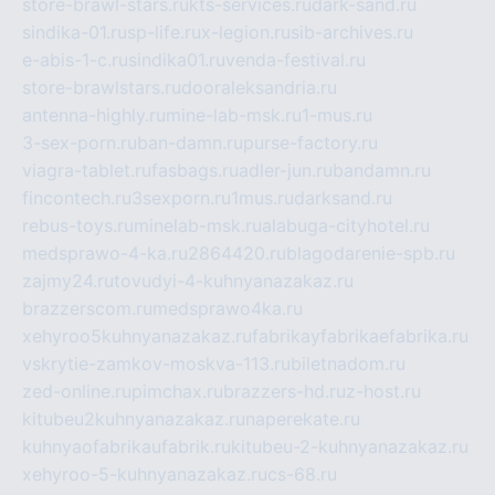
store-brawl-stars.ru
kts-services.ru
dark-sand.ru
sindika-01.ru
sp-life.ru
x-legion.ru
sib-archives.ru
e-abis-1-c.ru
sindika01.ru
venda-festival.ru
store-brawlstars.ru
dooraleksandria.ru
antenna-highly.ru
mine-lab-msk.ru
1-mus.ru
3-sex-porn.ru
ban-damn.ru
purse-factory.ru
viagra-tablet.ru
fasbags.ru
adler-jun.ru
bandamn.ru
fincontech.ru
3sexporn.ru
1mus.ru
darksand.ru
rebus-toys.ru
minelab-msk.ru
alabuga-cityhotel.ru
medsprawo-4-ka.ru
2864420.ru
blagodarenie-spb.ru
zajmy24.ru
tovudyi-4-kuhnyanazakaz.ru
brazzerscom.ru
medsprawo4ka.ru
xehyroo5kuhnyanazakaz.ru
fabrikayfabrikaefabrika.ru
vskrytie-zamkov-moskva-113.ru
biletnadom.ru
zed-online.ru
pimchax.ru
brazzers-hd.ru
z-host.ru
kitubeu2kuhnyanazakaz.ru
naperekate.ru
kuhnyaofabrikaufabrik.ru
kitubeu-2-kuhnyanazakaz.ru
xehyroo-5-kuhnyanazakaz.ru
cs-68.ru