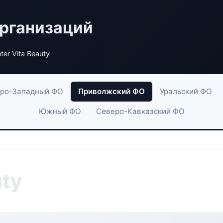
рганизаций
ter Vita Beauty
ро-Западный ФО
Приволжский ФО
Уральский ФО
Южный ФО
Северо-Кавказский ФО
uty