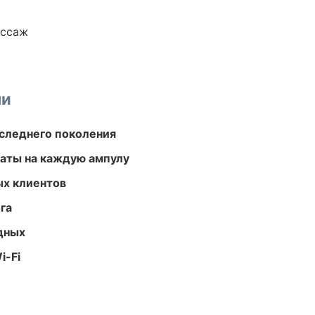
ассаж
ми
следнего поколения
аты на каждую ампулу
ых клиентов
га
одных
i-Fi