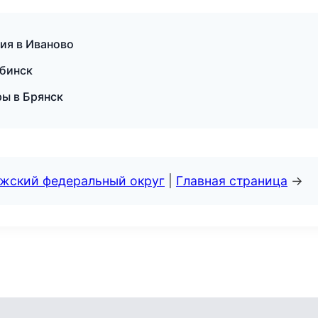
гия в Иваново
ябинск
ры в Брянск
лжский федеральный округ
|
Главная страница
→