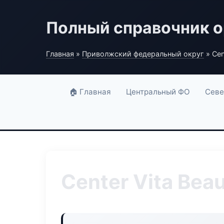
Полный справочник о
Главная
»
Приволжский федеральный округ
» Cen
🏠 Главная
Центральный ФО
Севе
Center Vita Bea