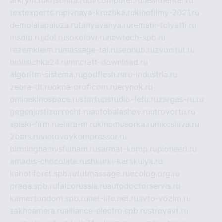
textexperts.ru
pivnaya-kruzhka.ru
kinofilmy-2021.ru
demolalapaluza.ru
tanyavanya.ru
remstir-tolyatti.ru
msdip.ru
jdol.ru
sokolovr.ru
newtech-spb.ru
rezemkleim.ru
massage-tai.ru
seonub.ru
zvonitut.ru
biolisichka24.ru
mncraft-download.ru
algoritm-sistema.ru
godflesh.ru
ru-industria.ru
zebra-tlt.ru
okna-proficom.ru
erynok.ru
onlinekinospace.ru
startupstudio-fefu.ru
zarges-ru.ru
gegenjustizunrecht.ru
autobalashov.ru
utrovortu.ru
spiski-firm.ru
elara-m.ru
kinomusorka.ru
mkcslava.ru
2bets.ru
vintovoykompressor.ru
birminghamvsfulham.ru
sarmat-komp.ru
pioneeri.ru
amadis-chocolate.ru
shkurki-karakulya.ru
kanotiforet.spb.ru
tutmassage.ru
ecolog.org.ru
praga.spb.ru
falcorussia.ru
autodoctorservis.ru
kamertondom.spb.ru
net-life.net.ru
avto-vozim.ru
sakhcamera.ru
alliance-electro.spb.ru
stroyavt.ru