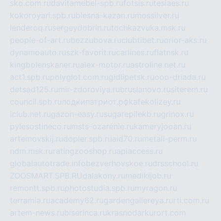
sko.com.ru
davitamebel-spb.ru
fotsis.ru
tesiaes.ru
kokoroyari.spb.ru
blesna-kazan.ru
mossilver.ru
lenderoq.ru
sergeydobrin.ru
tochkazvuka.msk.ru
people-of-art.ru
bezzubova.ru
clubtibet.ru
orior-aks.ru
dynamoauto.ru
szk-favorit.ru
carlines.ru
flatnsk.ru
kingbolenskaner.ru
alex-motor.ru
astroline.net.ru
act1.spb.ru
polyglot.com.ru
gidlipetsk.ru
ooo-driada.ru
detsad125.ru
mir-zdoroviya.ru
bruslanovo.ru
siterem.ru
council.spb.ru
лодкипатриот.рф
kafekolizey.ru
iclub.net.ru
gazon-easy.ru
sugarepilekb.ru
grinox.ru
pylesostineco.ru
msts-ozarenie.ru
kameryjooan.ru
artemovskij.ru
dopler.spb.ru
aid70.ru
metall-perm.ru
ndm.msk.ru
ratingzooshop.ru
apiaccess.ru
globalautotrade.info
bezverhovskoe.ru
drsschool.ru
ZOOSMART.SPB.RU
dalakony.ru
medikijob.ru
remontt.spb.ru
photostudia.spb.ru
myragon.ru
terramia.ru
academy62.ru
gardengallereya.ru
rti.com.ru
artem-news.ru
biserinca.ru
krasnodarkurort.com