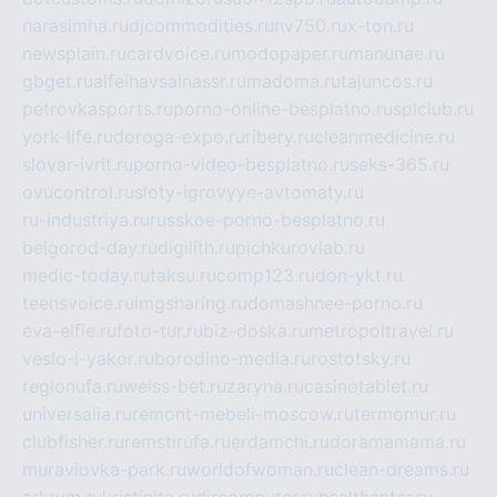
narasimha.ru
djcommodities.ru
nv750.ru
x-ton.ru
newsplain.ru
cardvoice.ru
modopaper.ru
manunae.ru
gbget.ru
alfeihavsalnassr.ru
madoma.ru
tajuncos.ru
petrovkasports.ru
porno-online-besplatno.ru
splclub.ru
york-life.ru
doroga-expo.ru
ribery.ru
cleanmedicine.ru
slovar-ivrit.ru
porno-video-besplatno.ru
seks-365.ru
ovucontrol.ru
sloty-igrovyye-avtomaty.ru
ru-industriya.ru
russkoe-porno-besplatno.ru
belgorod-day.ru
digilith.ru
pichkurovlab.ru
medic-today.ru
taksu.ru
comp123.ru
don-ykt.ru
teensvoice.ru
imgsharing.ru
domashnee-porno.ru
eva-elfie.ru
foto-tur.ru
biz-doska.ru
metropoltravel.ru
veslo-i-yakor.ru
borodino-media.ru
rostotsky.ru
regionufa.ru
weiss-bet.ru
zaryna.ru
casinotablet.ru
universalia.ru
remont-mebeli-moscow.ru
termomur.ru
clubfisher.ru
remstirufa.ru
erdamchi.ru
doramamama.ru
muraviovka-park.ru
worldofwoman.ru
clean-dreams.ru
arkrym.ru
kristinita.ru
dircomputer.ru
healthenter.ru