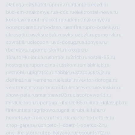
alabuga-cityhotel.ru
pornv.ru
atlantpereezd.ru
bud-em-znakomye.ru
a-cdc.ru
elektrostal-news.ru
korolevremont-market.ru
budem-znakomye.ru
oooagrosnab.ru
fpodaso.ru
emfire.ru
pro-otdelky.ru
ukrasotki.ru
seksuzbek.ru
seks-uzbek.ru
porno-vk.ru
sovratili.ru
olecoon.ru
vd-dosug.ru
adonyev.ru
rbc-news.ru
porno-skvirt.ru
krospr.ru
13autor-kolonka.ru
sormol.ru
2rich.ru
hostel-65.ru
hostserve.ru
porno-na-russkom.ru
mishinlab.ru
neznobi.ru
bigfatcc.ru
habble.ru
starbucksvia.ru
delfinet.ru
silvernano.ru
elestal.ru
vektor-doroga.ru
velotrenajery.ru
pronso54.ru
lenasever.ru
lovinskix.ru
show-pets.ru
smartnews03.ru
discofoxworld.ru
miraclecoon.ru
pongup.ru
hostel65.ru
liura.ru
glasspb.ru
firehunters.ru
gribowo.ru
gnalis.ru
bulkitula.ru
hometown-france.ru
1-xbeticricetc-1-xbetti-5.ru
shop-garena.ru
cricetc-1-xbetr-1-xbetcc-2.ru
one-life-story.ru
top-halyava.ru
accounts112.ru