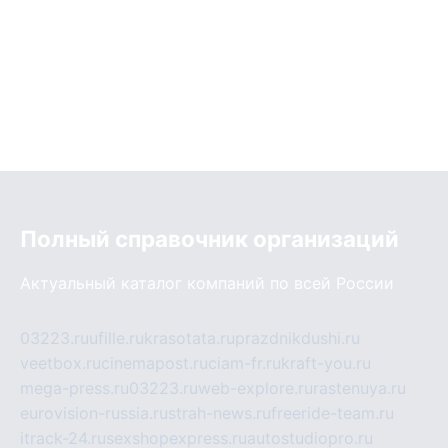
Полный справочник организаций
Актуальный каталог компаний по всей России
03223.ru
ufille.ru
krasotata.ru
prazdnikdushi.ru
veetbox.ru
cinemapost.ru
ciam-fr.ru
kraft-you.ru
mega-press.ru
03223.ru
web-explore.ru
rastenuya.ru
eurovision-russia.ru
strah-news.ru
freeride-team.ru
itrack-24.ru
sexshopexpress.ru
autostudiopro.ru