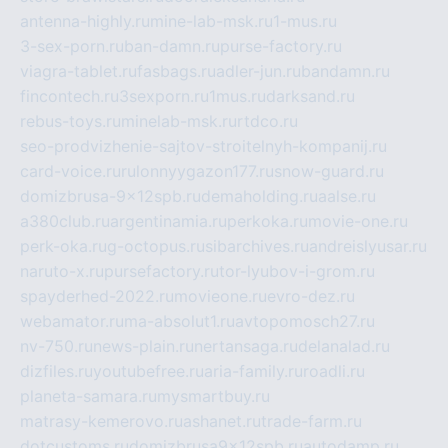
antenna-highly.ru
mine-lab-msk.ru
1-mus.ru
3-sex-porn.ru
ban-damn.ru
purse-factory.ru
viagra-tablet.ru
fasbags.ru
adler-jun.ru
bandamn.ru
fincontech.ru
3sexporn.ru
1mus.ru
darksand.ru
rebus-toys.ru
minelab-msk.ru
rtdco.ru
seo-prodvizhenie-sajtov-stroitelnyh-kompanij.ru
card-voice.ru
rulonnyygazon177.ru
snow-guard.ru
domizbrusa-9x12spb.ru
demaholding.ru
aalse.ru
a380club.ru
argentinamia.ru
perkoka.ru
movie-one.ru
perk-oka.ru
g-octopus.ru
sibarchives.ru
andreislyusar.ru
naruto-x.ru
pursefactory.ru
tor-lyubov-i-grom.ru
spayderhed-2022.ru
movieone.ru
evro-dez.ru
webamator.ru
ma-absolut1.ru
avtopomosch27.ru
nv-750.ru
news-plain.ru
nertansaga.ru
delanalad.ru
dizfiles.ru
youtubefree.ru
aria-family.ru
roadli.ru
planeta-samara.ru
mysmartbuy.ru
matrasy-kemerovo.ru
ashanet.ru
trade-farm.ru
dotcustoms.ru
domizbrusa9x12spb.ru
autodamp.ru