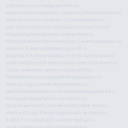
brazzerscom.ru
medsprawo4ka.ru
xehyroo5kuhnyanazakaz.ru
fabrikayfabrikaefabrika.ru
vskrytie-zamkov-moskva-113.ru
biletnadom.ru
zed-online.ru
pimchax.ru
brazzers-hd.ru
z-host.ru
kitubeu2kuhnyanazakaz.ru
naperekate.ru
kuhnyaofabrikaufabrik.ru
kitubeu-2-kuhnyanazakaz.ru
xehyroo-5-kuhnyanazakaz.ru
cs-68.ru
guzywia-4-kuhnyanazakaz.ru
mir-tk.ru
vlknrussia.ru
cs68.ru
vladivostok-map.ru
video-seks.ru
bankaribi.ru
raszar.ru
vskrytie-zamkov-moskva113.ru
lipetsktelecom.ru
tovudyi4kuhnyanazakaz.ru
seksuzb.ru
guzywia4kuhnyanazakaz.ru
fabrikaofabrikaokuhny.ru
kuhnyaekuhnyaafabrika.ru
kuhnyaykuhnyayfabrika.ru
e-abis1c.ru
store-brawl-stars.ru
kts-services.ru
dark-sand.ru
sindika-01.ru
sp-life.ru
x-legion.ru
sib-archives.ru
e-abis-1-c.ru
sindika01.ru
venda-festival.ru
store-brawlstars.ru
dooraleksandria.ru