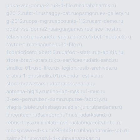
poka-vse-doma-2.ru
3-d-file.ru
hahahaharms.ru
g2012.ru
tst-1.ru
shaggy-cat.ru
opsmgr.ru
ev-gallery.ru
g-2012.ru
ops-mgr.ru
accounts-112.ru
csm-demo.ru
poka-vse-doma2.ru
airgungames.ru
allseo-host.ru
tehosmotre.ru
varieta-yug.ru
cricetc1xbetr1xbetcc2.ru
raytor-d.ru
atillagunn.ru
3d-file.ru
1xbeticricetc1xbetti5.ru
uafoot-statti.ru
e-abis1c.ru
store-brawl-stars.ru
kts-services.ru
dark-sand.ru
sindika-01.ru
sp-life.ru
x-legion.ru
sib-archives.ru
e-abis-1-c.ru
sindika01.ru
venda-festival.ru
store-brawlstars.ru
dooraleksandria.ru
antenna-highly.ru
mine-lab-msk.ru
1-mus.ru
3-sex-porn.ru
ban-damn.ru
purse-factory.ru
viagra-tablet.ru
fasbags.ru
adler-jun.ru
bandamn.ru
fincontech.ru
3sexporn.ru
1mus.ru
darksand.ru
rebus-toys.ru
minelab-msk.ru
alabuga-cityhotel.ru
medsprawo-4-ka.ru
2864420.ru
blagodarenie-spb.ru
zajmy24.ru
tovudyi-4-kuhnyanazakaz.ru