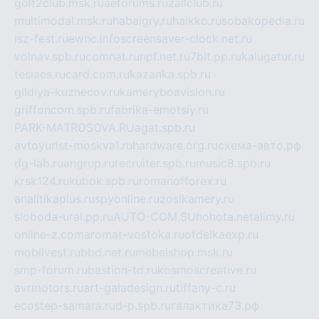
golf2club.msk.ru
aeforums.ru
zallclub.ru
multimodal.msk.ru
habaigry.ru
haikko.ru
sobakopedia.ru
isz-fest.ru
ewnc.info
screensaver-clock.net.ru
volnav.spb.ru
comnat.ru
npf.net.ru
7bit.pp.ru
kalugatur.ru
tesiaes.ru
card.com.ru
kazanka.spb.ru
gildiya-kuznecov.ru
kameryboavision.ru
griffoncom.spb.ru
fabrika-emotsiy.ru
PARK-MATROSOVA.RU
agat.spb.ru
avtoyurist-moskva1.ru
hardware.org.ru
схема-авто.рф
dg-lab.ru
angrup.ru
recruiter.spb.ru
music8.spb.ru
krsk124.ru
kubok.spb.ru
romanofforex.ru
analitikaplus.ru
spyonline.ru
zosikamery.ru
sloboda-ural.pp.ru
AUTO-COM.SU
hohota.net
alimy.ru
online-z.com
aromat-vostoka.ru
otdelkaexp.ru
mobilvest.ru
bbd.net.ru
mebelshop.msk.ru
smp-forum.ru
bastion-td.ru
kosmoscreative.ru
avrmotors.ru
art-galadesign.ru
tiffany-c.ru
ecostep-samara.ru
d-p.spb.ru
галактика73.рф