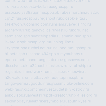
controlweb1.ru
tdsak74.ru
kinzozo-ru.ru
kvotka.ru
iron-snab.ru
costa-bella.ru
eugrus.pp.ru
associaciya39.ru
primexpo.spb.ru
bezmorchin.ru
ia2.ru
cpt21.ru
ispecspb.ru
regahost.ru
kolosok-elita.ru
tae-kwon.ru
consrio.com.ru
insiam.ru
avegainfo.ru
archery161.ru
bigencyclica.ru
vlast16.ru
korru.net
sarmiento.spb.su
extelopedia.ru
lammin-suo.spb.ru
iskatour.spb.ru
snpi.org.ru
running-line.ru
krygeva-spa.ru
chel.net.ru
rust-loco.ru
dugshop.ru
hl-beta.spb.ru
school494.spb.ru
mymubaby.ru
epoha-metalband.ru
ngr.spb.ru
rusgosnews.com
dieselvostok.ru
24hostel.msk.ru
w-dev.ru
f-ship.ru
regsmi.ru
filmnetwork.ru
malinasp.ru
kinosvin.ru
h2o-salon.ru
malutkayork.ru
deltaprim.spb.ru
tango-perm.ru
gooddir.ru
sgv.su
multiki-online.com
webkrasotki.com
cherinvest.ru
detskiy-ostrov.ru
ankou.spb.ru
alvesta1.ru
pdf-creator.ru
nix-files.org.ru
sakhatoday.ru
elektrikersymboler.ru
sputnikyes.ru