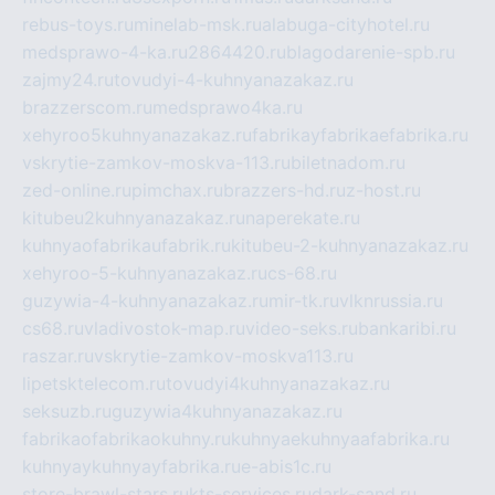
rebus-toys.ru
minelab-msk.ru
alabuga-cityhotel.ru
medsprawo-4-ka.ru
2864420.ru
blagodarenie-spb.ru
zajmy24.ru
tovudyi-4-kuhnyanazakaz.ru
brazzerscom.ru
medsprawo4ka.ru
xehyroo5kuhnyanazakaz.ru
fabrikayfabrikaefabrika.ru
vskrytie-zamkov-moskva-113.ru
biletnadom.ru
zed-online.ru
pimchax.ru
brazzers-hd.ru
z-host.ru
kitubeu2kuhnyanazakaz.ru
naperekate.ru
kuhnyaofabrikaufabrik.ru
kitubeu-2-kuhnyanazakaz.ru
xehyroo-5-kuhnyanazakaz.ru
cs-68.ru
guzywia-4-kuhnyanazakaz.ru
mir-tk.ru
vlknrussia.ru
cs68.ru
vladivostok-map.ru
video-seks.ru
bankaribi.ru
raszar.ru
vskrytie-zamkov-moskva113.ru
lipetsktelecom.ru
tovudyi4kuhnyanazakaz.ru
seksuzb.ru
guzywia4kuhnyanazakaz.ru
fabrikaofabrikaokuhny.ru
kuhnyaekuhnyaafabrika.ru
kuhnyaykuhnyayfabrika.ru
e-abis1c.ru
store-brawl-stars.ru
kts-services.ru
dark-sand.ru