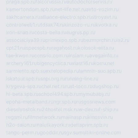
praga.spb.ru
falcorussia.ru
autodoctorservis.ru
kamertondom.spb.ru
net-life.net.ru
avto-vozim.ru
sakhcamera.ru
alliance-electro.spb.ru
stroyavt.ru
controlweb1.ru
tdsak74.ru
kinzozo-ru.ru
kvotka.ru
iron-snab.ru
costa-bella.ru
eugrus.pp.ru
associaciya39.ru
primexpo.spb.ru
bezmorchin.ru
ia2.ru
cpt21.ru
ispecspb.ru
regahost.ru
kolosok-elita.ru
tae-kwon.ru
consrio.com.ru
insiam.ru
avegainfo.ru
archery161.ru
bigencyclica.ru
vlast16.ru
korru.net
sarmiento.spb.su
extelopedia.ru
lammin-suo.spb.ru
iskatour.spb.ru
snpi.org.ru
running-line.ru
krygeva-spa.ru
chel.net.ru
rust-loco.ru
dugshop.ru
hl-beta.spb.ru
school494.spb.ru
mymubaby.ru
epoha-metalband.ru
ngr.spb.ru
rusgosnews.com
dieselvostok.ru
24hostel.msk.ru
w-dev.ru
f-ship.ru
regsmi.ru
filmnetwork.ru
malinasp.ru
kinosvin.ru
h2o-salon.ru
malutkayork.ru
deltaprim.spb.ru
tango-perm.ru
gooddir.ru
sgv.su
multiki-online.com