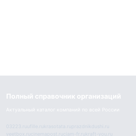
Полный справочник организаций
Актуальный каталог компаний по всей России
03223.ru
ufille.ru
krasotata.ru
prazdnikdushi.ru
veetbox.ru
cinemapost.ru
ciam-fr.ru
kraft-you.ru