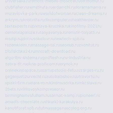
universalia.ru
remont-mebeli-moscow.ru
termomur.ru
clubfisher.ru
remstirufa.ru
erdamchi.ru
doramamama.ru
muraviovka-park.ru
worldofwoman.ru
clean-dreams.ru
arkrym.ru
kristinita.ru
dircomputer.ru
healthenter.ru
textexperts.ru
pivnaya-kruzhka.ru
kinofilmy-2021.ru
demolalapaluza.ru
tanyavanya.ru
remstir-tolyatti.ru
msdip.ru
jdol.ru
sokolovr.ru
newtech-spb.ru
rezemkleim.ru
massage-tai.ru
seonub.ru
zvonitut.ru
biolisichka24.ru
mncraft-download.ru
algoritm-sistema.ru
godflesh.ru
ru-industria.ru
zebra-tlt.ru
okna-proficom.ru
erynok.ru
onlinekinospace.ru
startupstudio-fefu.ru
zarges-ru.ru
gegenjustizunrecht.ru
autobalashov.ru
utrovortu.ru
spiski-firm.ru
elara-m.ru
kinomusorka.ru
mkcslava.ru
2bets.ru
vintovoykompressor.ru
birminghamvsfulham.ru
sarmat-komp.ru
pioneeri.ru
amadis-chocolate.ru
shkurki-karakulya.ru
kanotiforet.spb.ru
tutmassage.ru
ecolog.org.ru