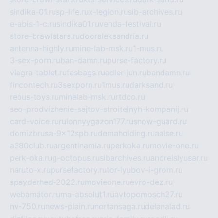
sindika-01.ru
sp-life.ru
x-legion.ru
sib-archives.ru
e-abis-1-c.ru
sindika01.ru
venda-festival.ru
store-brawlstars.ru
dooraleksandria.ru
antenna-highly.ru
mine-lab-msk.ru
1-mus.ru
3-sex-porn.ru
ban-damn.ru
purse-factory.ru
viagra-tablet.ru
fasbags.ru
adler-jun.ru
bandamn.ru
fincontech.ru
3sexporn.ru
1mus.ru
darksand.ru
rebus-toys.ru
minelab-msk.ru
rtdco.ru
seo-prodvizhenie-sajtov-stroitelnyh-kompanij.ru
card-voice.ru
rulonnyygazon177.ru
snow-guard.ru
domizbrusa-9x12spb.ru
demaholding.ru
aalse.ru
a380club.ru
argentinamia.ru
perkoka.ru
movie-one.ru
perk-oka.ru
g-octopus.ru
sibarchives.ru
andreislyusar.ru
naruto-x.ru
pursefactory.ru
tor-lyubov-i-grom.ru
spayderhed-2022.ru
movieone.ru
evro-dez.ru
webamator.ru
ma-absolut1.ru
avtopomosch27.ru
nv-750.ru
news-plain.ru
nertansaga.ru
delanalad.ru