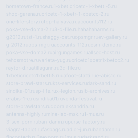
hometown-france.ru
1-xbeticricetc-1-xbetti-5.ru
shop-garena.ru
cricetc-1-xbetr-1-xbetcc-2.ru
one-life-story.ru
top-halyava.ru
accounts112.ru
poka-vse-doma-2.ru
3-d-file.ru
hahahaharms.ru
g2012.ru
tst-1.ru
shaggy-cat.ru
opsmgr.ru
ev-gallery.ru
g-2012.ru
ops-mgr.ru
accounts-112.ru
csm-demo.ru
poka-vse-doma2.ru
airgungames.ru
allseo-host.ru
tehosmotre.ru
varieta-yug.ru
cricetc1xbetr1xbetcc2.ru
raytor-d.ru
atillagunn.ru
3d-file.ru
1xbeticricetc1xbetti5.ru
uafoot-statti.ru
e-abis1c.ru
store-brawl-stars.ru
kts-services.ru
dark-sand.ru
sindika-01.ru
sp-life.ru
x-legion.ru
sib-archives.ru
e-abis-1-c.ru
sindika01.ru
venda-festival.ru
store-brawlstars.ru
dooraleksandria.ru
antenna-highly.ru
mine-lab-msk.ru
1-mus.ru
3-sex-porn.ru
ban-damn.ru
purse-factory.ru
viagra-tablet.ru
fasbags.ru
adler-jun.ru
bandamn.ru
fincontech.ru
3sexporn.ru
1mus.ru
darksand.ru