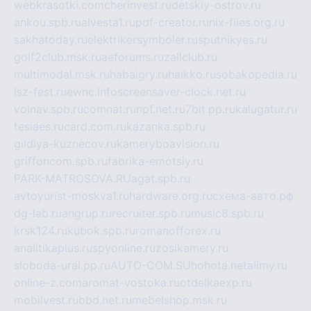
webkrasotki.com
cherinvest.ru
detskiy-ostrov.ru
ankou.spb.ru
alvesta1.ru
pdf-creator.ru
nix-files.org.ru
sakhatoday.ru
elektrikersymboler.ru
sputnikyes.ru
golf2club.msk.ru
aeforums.ru
zallclub.ru
multimodal.msk.ru
habaigry.ru
haikko.ru
sobakopedia.ru
isz-fest.ru
ewnc.info
screensaver-clock.net.ru
volnav.spb.ru
comnat.ru
npf.net.ru
7bit.pp.ru
kalugatur.ru
tesiaes.ru
card.com.ru
kazanka.spb.ru
gildiya-kuznecov.ru
kameryboavision.ru
griffoncom.spb.ru
fabrika-emotsiy.ru
PARK-MATROSOVA.RU
agat.spb.ru
avtoyurist-moskva1.ru
hardware.org.ru
схема-авто.рф
dg-lab.ru
angrup.ru
recruiter.spb.ru
music8.spb.ru
krsk124.ru
kubok.spb.ru
romanofforex.ru
analitikaplus.ru
spyonline.ru
zosikamery.ru
sloboda-ural.pp.ru
AUTO-COM.SU
hohota.net
alimy.ru
online-z.com
aromat-vostoka.ru
otdelkaexp.ru
mobilvest.ru
bbd.net.ru
mebelshop.msk.ru