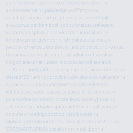
smp-forum.ru
bastion-td.ru
kosmoscreative.ru
avrmotors.ru
art-galadesign.ru
tiffany-c.ru
ecostep-samara.ru
d-p.spb.ru
галактика73.рф
sko.com.ru
davitamebel-spb.ru
fotsis.ru
tesiaes.ru
kokoroyari.spb.ru
blesna-kazan.ru
mossilver.ru
lenderoq.ru
sergeydobrin.ru
tochkazvuka.msk.ru
people-of-art.ru
bezzubova.ru
clubtibet.ru
orior-aks.ru
dynamoauto.ru
szk-favorit.ru
carlines.ru
flatnsk.ru
kingbolenskaner.ru
alex-motor.ru
astroline.net.ru
act1.spb.ru
polyglot.com.ru
gidlipetsk.ru
ooo-driada.ru
detsad125.ru
mir-zdoroviya.ru
bruslanovo.ru
siterem.ru
council.spb.ru
лодкипатриот.рф
kafekolizey.ru
iclub.net.ru
gazon-easy.ru
sugarepilekb.ru
grinox.ru
pylesostineco.ru
msts-ozarenie.ru
kameryjooan.ru
artemovskij.ru
dopler.spb.ru
aid70.ru
metall-perm.ru
ndm.msk.ru
ratingzooshop.ru
apiaccess.ru
globalautotrade.info
bezverhovskoe.ru
drsschool.ru
ZOOSMART.SPB.RU
dalakony.ru
medikijob.ru