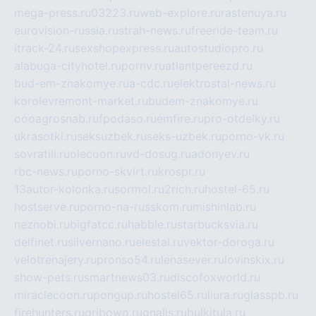
mega-press.ru
03223.ru
web-explore.ru
rastenuya.ru
eurovision-russia.ru
strah-news.ru
freeride-team.ru
itrack-24.ru
sexshopexpress.ru
autostudiopro.ru
alabuga-cityhotel.ru
pornv.ru
atlantpereezd.ru
bud-em-znakomye.ru
a-cdc.ru
elektrostal-news.ru
korolevremont-market.ru
budem-znakomye.ru
oooagrosnab.ru
fpodaso.ru
emfire.ru
pro-otdelky.ru
ukrasotki.ru
seksuzbek.ru
seks-uzbek.ru
porno-vk.ru
sovratili.ru
olecoon.ru
vd-dosug.ru
adonyev.ru
rbc-news.ru
porno-skvirt.ru
krospr.ru
13autor-kolonka.ru
sormol.ru
2rich.ru
hostel-65.ru
hostserve.ru
porno-na-russkom.ru
mishinlab.ru
neznobi.ru
bigfatcc.ru
habble.ru
starbucksvia.ru
delfinet.ru
silvernano.ru
elestal.ru
vektor-doroga.ru
velotrenajery.ru
pronso54.ru
lenasever.ru
lovinskix.ru
show-pets.ru
smartnews03.ru
discofoxworld.ru
miraclecoon.ru
pongup.ru
hostel65.ru
liura.ru
glasspb.ru
firehunters.ru
gribowo.ru
gnalis.ru
bulkitula.ru