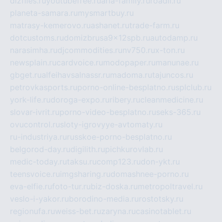
dizfiles.ru
youtubefree.ru
aria-family.ru
roadli.ru
planeta-samara.ru
mysmartbuy.ru
matrasy-kemerovo.ru
ashanet.ru
trade-farm.ru
dotcustoms.ru
domizbrusa9x12spb.ru
autodamp.ru
narasimha.ru
djcommodities.ru
nv750.ru
x-ton.ru
newsplain.ru
cardvoice.ru
modopaper.ru
manunae.ru
gbget.ru
alfeihavsalnassr.ru
madoma.ru
tajuncos.ru
petrovkasports.ru
porno-online-besplatno.ru
splclub.ru
york-life.ru
doroga-expo.ru
ribery.ru
cleanmedicine.ru
slovar-ivrit.ru
porno-video-besplatno.ru
seks-365.ru
ovucontrol.ru
sloty-igrovyye-avtomaty.ru
ru-industriya.ru
russkoe-porno-besplatno.ru
belgorod-day.ru
digilith.ru
pichkurovlab.ru
medic-today.ru
taksu.ru
comp123.ru
don-ykt.ru
teensvoice.ru
imgsharing.ru
domashnee-porno.ru
eva-elfie.ru
foto-tur.ru
biz-doska.ru
metropoltravel.ru
veslo-i-yakor.ru
borodino-media.ru
rostotsky.ru
regionufa.ru
weiss-bet.ru
zaryna.ru
casinotablet.ru