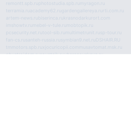
remontt.spb.ru
photostudia.spb.ru
myragon.ru
terramia.ru
academy62.ru
gardengallereya.ru
rti.com.ru
artem-news.ru
biserinca.ru
krasnodarkurort.com
imshowtv.ru
mebel-v-tule.ru
mobtopik.ru
pcsecurity.net.ru
tool-sib.ru
multimetrunit.ru
sp-tour.ru
fan-cs.ru
santeh-russia.ru
symbian9.net.ru
DSHAIR.RU
tmmotors.spb.ru
xjocuricopii.com
musavtomat.msk.ru
obustrojdom.ru
sovetcik.ru
ybaranovskaya.ru
ppknews.ru
cult-alshei.ru
JAPANRUSSIA.RU
proekciyamebel.ru
imper-finans.ru
rim.org.ru
glamourai.ru
brassminus.ru
zabor-pro.ru
ftn.pp.ru
dorogoe58.ru
laimengpacker.ru
kuzova-zapchasti.ru
sageerp.ru
taxodrom.ru
dsrazvitie.ru
hardcity.net.ru
ratinghomegames.ru
topservice25.ru
gubernyan.ru
gtglasslined.ru
ii4.ru
tssport.spb.ru
andorra24.com
blackwallstreet.ru
oboimos.ru
optim-doors.com.ru
ikuch.ru
nycr.org.ru
npa21.ru
vremya-ch.spb.ru
desert000.ru
ivtorgi.ru
ifiori.ru
catalog-statei.ru