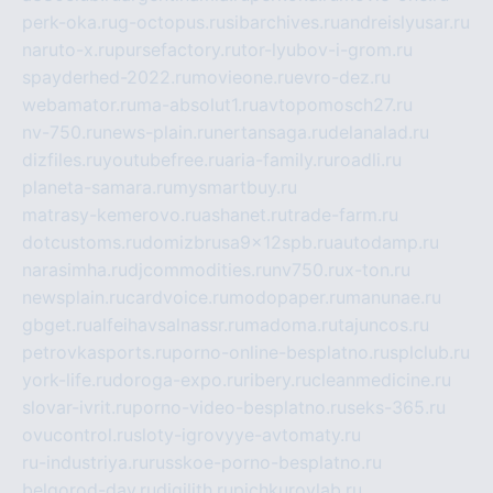
perk-oka.ru
g-octopus.ru
sibarchives.ru
andreislyusar.ru
naruto-x.ru
pursefactory.ru
tor-lyubov-i-grom.ru
spayderhed-2022.ru
movieone.ru
evro-dez.ru
webamator.ru
ma-absolut1.ru
avtopomosch27.ru
nv-750.ru
news-plain.ru
nertansaga.ru
delanalad.ru
dizfiles.ru
youtubefree.ru
aria-family.ru
roadli.ru
planeta-samara.ru
mysmartbuy.ru
matrasy-kemerovo.ru
ashanet.ru
trade-farm.ru
dotcustoms.ru
domizbrusa9x12spb.ru
autodamp.ru
narasimha.ru
djcommodities.ru
nv750.ru
x-ton.ru
newsplain.ru
cardvoice.ru
modopaper.ru
manunae.ru
gbget.ru
alfeihavsalnassr.ru
madoma.ru
tajuncos.ru
petrovkasports.ru
porno-online-besplatno.ru
splclub.ru
york-life.ru
doroga-expo.ru
ribery.ru
cleanmedicine.ru
slovar-ivrit.ru
porno-video-besplatno.ru
seks-365.ru
ovucontrol.ru
sloty-igrovyye-avtomaty.ru
ru-industriya.ru
russkoe-porno-besplatno.ru
belgorod-day.ru
digilith.ru
pichkurovlab.ru