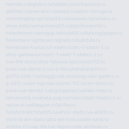
neznobi.ru
bigfatcc.ru
habble.ru
starbucksvia.ru
delfinet.ru
silvernano.ru
elestal.ru
vektor-doroga.ru
velotrenajery.ru
pronso54.ru
lenasever.ru
lovinskix.ru
show-pets.ru
smartnews03.ru
discofoxworld.ru
miraclecoon.ru
pongup.ru
hostel65.ru
liura.ru
glasspb.ru
firehunters.ru
gribowo.ru
gnalis.ru
bulkitula.ru
hometown-france.ru
1-xbeticricetc-1-xbetti-5.ru
shop-garena.ru
cricetc-1-xbetr-1-xbetcc-2.ru
one-life-story.ru
top-halyava.ru
accounts112.ru
poka-vse-doma-2.ru
3-d-file.ru
hahahaharms.ru
g2012.ru
tst-1.ru
shaggy-cat.ru
opsmgr.ru
ev-gallery.ru
g-2012.ru
ops-mgr.ru
accounts-112.ru
csm-demo.ru
poka-vse-doma2.ru
airgungames.ru
allseo-host.ru
tehosmotre.ru
varieta-yug.ru
cricetc1xbetr1xbetcc2.ru
raytor-d.ru
atillagunn.ru
3d-file.ru
1xbeticricetc1xbetti5.ru
uafoot-statti.ru
e-abis1c.ru
store-brawl-stars.ru
kts-services.ru
dark-sand.ru
sindika-01.ru
sp-life.ru
x-legion.ru
sib-archives.ru