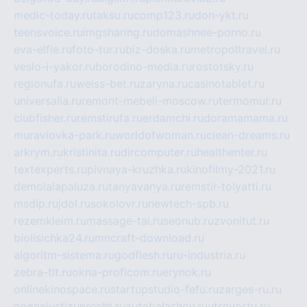
medic-today.ru
taksu.ru
comp123.ru
don-ykt.ru
teensvoice.ru
imgsharing.ru
domashnee-porno.ru
eva-elfie.ru
foto-tur.ru
biz-doska.ru
metropoltravel.ru
veslo-i-yakor.ru
borodino-media.ru
rostotsky.ru
regionufa.ru
weiss-bet.ru
zaryna.ru
casinotablet.ru
universalia.ru
remont-mebeli-moscow.ru
termomur.ru
clubfisher.ru
remstirufa.ru
erdamchi.ru
doramamama.ru
muraviovka-park.ru
worldofwoman.ru
clean-dreams.ru
arkrym.ru
kristinita.ru
dircomputer.ru
healthenter.ru
textexperts.ru
pivnaya-kruzhka.ru
kinofilmy-2021.ru
demolalapaluza.ru
tanyavanya.ru
remstir-tolyatti.ru
msdip.ru
jdol.ru
sokolovr.ru
newtech-spb.ru
rezemkleim.ru
massage-tai.ru
seonub.ru
zvonitut.ru
biolisichka24.ru
mncraft-download.ru
algoritm-sistema.ru
godflesh.ru
ru-industria.ru
zebra-tlt.ru
okna-proficom.ru
erynok.ru
onlinekinospace.ru
startupstudio-fefu.ru
zarges-ru.ru
gegenjustizunrecht.ru
autobalashov.ru
utrovortu.ru