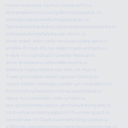
raszar.ru
vskrytie-zamkov-moskva113.ru
lipetsktelecom.ru
tovudyi4kuhnyanazakaz.ru
seksuzb.ru
guzywia4kuhnyanazakaz.ru
fabrikaofabrikaokuhny.ru
kuhnyaekuhnyaafabrika.ru
kuhnyaykuhnyayfabrika.ru
e-abis1c.ru
store-brawl-stars.ru
kts-services.ru
dark-sand.ru
sindika-01.ru
sp-life.ru
x-legion.ru
sib-archives.ru
e-abis-1-c.ru
sindika01.ru
venda-festival.ru
store-brawlstars.ru
dooraleksandria.ru
antenna-highly.ru
mine-lab-msk.ru
1-mus.ru
3-sex-porn.ru
ban-damn.ru
purse-factory.ru
viagra-tablet.ru
fasbags.ru
adler-jun.ru
bandamn.ru
fincontech.ru
3sexporn.ru
1mus.ru
darksand.ru
rebus-toys.ru
minelab-msk.ru
rtdco.ru
seo-prodvizhenie-sajtov-stroitelnyh-kompanij.ru
card-voice.ru
rulonnyygazon177.ru
snow-guard.ru
domizbrusa-9x12spb.ru
demaholding.ru
aalse.ru
a380club.ru
argentinamia.ru
perkoka.ru
movie-one.ru