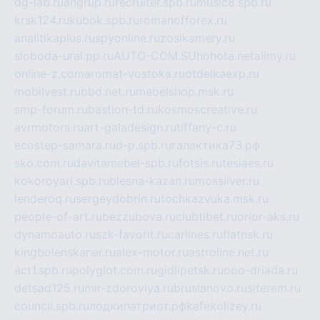
dg-lab.ru
angrup.ru
recruiter.spb.ru
music8.spb.ru
krsk124.ru
kubok.spb.ru
romanofforex.ru
analitikaplus.ru
spyonline.ru
zosikamery.ru
sloboda-ural.pp.ru
AUTO-COM.SU
hohota.net
alimy.ru
online-z.com
aromat-vostoka.ru
otdelkaexp.ru
mobilvest.ru
bbd.net.ru
mebelshop.msk.ru
smp-forum.ru
bastion-td.ru
kosmoscreative.ru
avrmotors.ru
art-galadesign.ru
tiffany-c.ru
ecostep-samara.ru
d-p.spb.ru
галактика73.рф
sko.com.ru
davitamebel-spb.ru
fotsis.ru
tesiaes.ru
kokoroyari.spb.ru
blesna-kazan.ru
mossilver.ru
lenderoq.ru
sergeydobrin.ru
tochkazvuka.msk.ru
people-of-art.ru
bezzubova.ru
clubtibet.ru
orior-aks.ru
dynamoauto.ru
szk-favorit.ru
carlines.ru
flatnsk.ru
kingbolenskaner.ru
alex-motor.ru
astroline.net.ru
act1.spb.ru
polyglot.com.ru
gidlipetsk.ru
ooo-driada.ru
detsad125.ru
mir-zdoroviya.ru
bruslanovo.ru
siterem.ru
council.spb.ru
лодкипатриот.рф
kafekolizey.ru