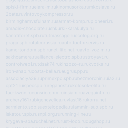
spiski-firm.ru
elara-m.ru
kinomusorka.ru
mkcslava.ru
2bets.ru
vintovoykompressor.ru
birminghamvsfulham.ru
sarmat-komp.ru
pioneeri.ru
amadis-chocolate.ru
shkurki-karakulya.ru
kanotiforet.spb.ru
tutmassage.ru
ecolog.org.ru
praga.spb.ru
falcorussia.ru
autodoctorservis.ru
kamertondom.spb.ru
net-life.net.ru
avto-vozim.ru
sakhcamera.ru
alliance-electro.spb.ru
stroyavt.ru
controlweb1.ru
tdsak74.ru
kinzozo-ru.ru
kvotka.ru
iron-snab.ru
costa-bella.ru
eugrus.pp.ru
associaciya39.ru
primexpo.spb.ru
bezmorchin.ru
ia2.ru
cpt21.ru
ispecspb.ru
regahost.ru
kolosok-elita.ru
tae-kwon.ru
consrio.com.ru
insiam.ru
avegainfo.ru
archery161.ru
bigencyclica.ru
vlast16.ru
korru.net
sarmiento.spb.su
extelopedia.ru
lammin-suo.spb.ru
iskatour.spb.ru
snpi.org.ru
running-line.ru
krygeva-spa.ru
chel.net.ru
rust-loco.ru
dugshop.ru