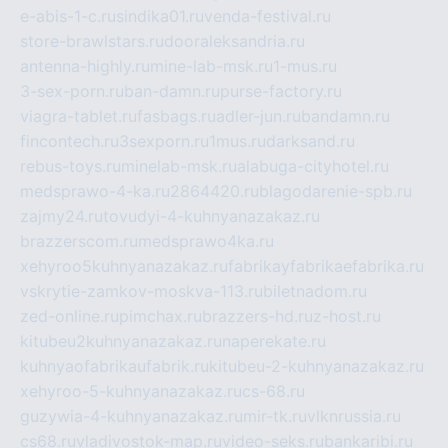
e-abis-1-c.ru
sindika01.ru
venda-festival.ru
store-brawlstars.ru
dooraleksandria.ru
antenna-highly.ru
mine-lab-msk.ru
1-mus.ru
3-sex-porn.ru
ban-damn.ru
purse-factory.ru
viagra-tablet.ru
fasbags.ru
adler-jun.ru
bandamn.ru
fincontech.ru
3sexporn.ru
1mus.ru
darksand.ru
rebus-toys.ru
minelab-msk.ru
alabuga-cityhotel.ru
medsprawo-4-ka.ru
2864420.ru
blagodarenie-spb.ru
zajmy24.ru
tovudyi-4-kuhnyanazakaz.ru
brazzerscom.ru
medsprawo4ka.ru
xehyroo5kuhnyanazakaz.ru
fabrikayfabrikaefabrika.ru
vskrytie-zamkov-moskva-113.ru
biletnadom.ru
zed-online.ru
pimchax.ru
brazzers-hd.ru
z-host.ru
kitubeu2kuhnyanazakaz.ru
naperekate.ru
kuhnyaofabrikaufabrik.ru
kitubeu-2-kuhnyanazakaz.ru
xehyroo-5-kuhnyanazakaz.ru
cs-68.ru
guzywia-4-kuhnyanazakaz.ru
mir-tk.ru
vlknrussia.ru
cs68.ru
vladivostok-map.ru
video-seks.ru
bankaribi.ru