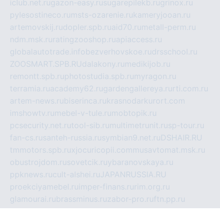
iclub.net.ru
gazon-easy.ru
sugarepilekb.ru
grinox.ru
pylesostineco.ru
msts-ozarenie.ru
kameryjooan.ru
artemovskij.ru
dopler.spb.ru
aid70.ru
metall-perm.ru
ndm.msk.ru
ratingzooshop.ru
apiaccess.ru
globalautotrade.info
bezverhovskoe.ru
drsschool.ru
ZOOSMART.SPB.RU
dalakony.ru
medikijob.ru
remontt.spb.ru
photostudia.spb.ru
myragon.ru
terramia.ru
academy62.ru
gardengallereya.ru
rti.com.ru
artem-news.ru
biserinca.ru
krasnodarkurort.com
imshowtv.ru
mebel-v-tule.ru
mobtopik.ru
pcsecurity.net.ru
tool-sib.ru
multimetrunit.ru
sp-tour.ru
fan-cs.ru
santeh-russia.ru
symbian9.net.ru
DSHAIR.RU
tmmotors.spb.ru
xjocuricopii.com
musavtomat.msk.ru
obustrojdom.ru
sovetcik.ru
ybaranovskaya.ru
ppknews.ru
cult-alshei.ru
JAPANRUSSIA.RU
proekciyamebel.ru
imper-finans.ru
rim.org.ru
glamourai.ru
brassminus.ru
zabor-pro.ru
ftn.pp.ru
dorogoe58.ru
laimengpacker.ru
kuzova-zapchasti.ru