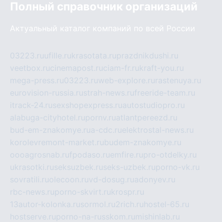
Полный справочник организаций
Актуальный каталог компаний по всей России
03223.ru
ufille.ru
krasotata.ru
prazdnikdushi.ru
veetbox.ru
cinemapost.ru
ciam-fr.ru
kraft-you.ru
mega-press.ru
03223.ru
web-explore.ru
rastenuya.ru
eurovision-russia.ru
strah-news.ru
freeride-team.ru
itrack-24.ru
sexshopexpress.ru
autostudiopro.ru
alabuga-cityhotel.ru
pornv.ru
atlantpereezd.ru
bud-em-znakomye.ru
a-cdc.ru
elektrostal-news.ru
korolevremont-market.ru
budem-znakomye.ru
oooagrosnab.ru
fpodaso.ru
emfire.ru
pro-otdelky.ru
ukrasotki.ru
seksuzbek.ru
seks-uzbek.ru
porno-vk.ru
sovratili.ru
olecoon.ru
vd-dosug.ru
adonyev.ru
rbc-news.ru
porno-skvirt.ru
krospr.ru
13autor-kolonka.ru
sormol.ru
2rich.ru
hostel-65.ru
hostserve.ru
porno-na-russkom.ru
mishinlab.ru