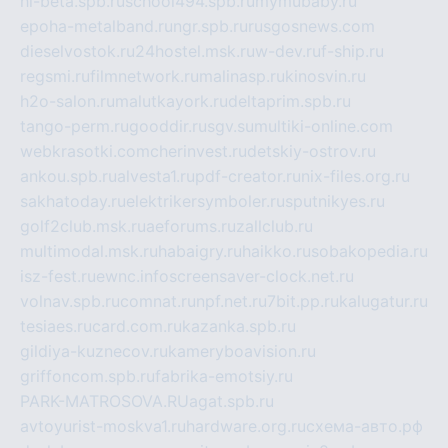
hl-beta.spb.ru
school494.spb.ru
mymubaby.ru
epoha-metalband.ru
ngr.spb.ru
rusgosnews.com
dieselvostok.ru
24hostel.msk.ru
w-dev.ru
f-ship.ru
regsmi.ru
filmnetwork.ru
malinasp.ru
kinosvin.ru
h2o-salon.ru
malutkayork.ru
deltaprim.spb.ru
tango-perm.ru
gooddir.ru
sgv.su
multiki-online.com
webkrasotki.com
cherinvest.ru
detskiy-ostrov.ru
ankou.spb.ru
alvesta1.ru
pdf-creator.ru
nix-files.org.ru
sakhatoday.ru
elektrikersymboler.ru
sputnikyes.ru
golf2club.msk.ru
aeforums.ru
zallclub.ru
multimodal.msk.ru
habaigry.ru
haikko.ru
sobakopedia.ru
isz-fest.ru
ewnc.info
screensaver-clock.net.ru
volnav.spb.ru
comnat.ru
npf.net.ru
7bit.pp.ru
kalugatur.ru
tesiaes.ru
card.com.ru
kazanka.spb.ru
gildiya-kuznecov.ru
kameryboavision.ru
griffoncom.spb.ru
fabrika-emotsiy.ru
PARK-MATROSOVA.RU
agat.spb.ru
avtoyurist-moskva1.ru
hardware.org.ru
схема-авто.рф