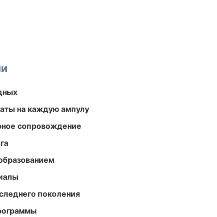
ми
одных
аты на каждую ампулу
урное сопровождение
га
образованием
риалы
следнего поколения
программы