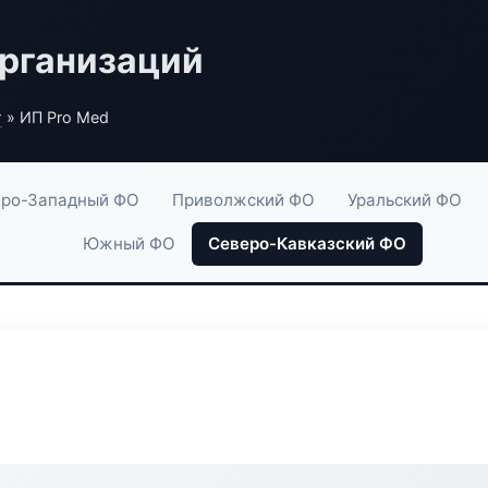
рганизаций
г
» ИП Pro Med
ро-Западный ФО
Приволжский ФО
Уральский ФО
Южный ФО
Северо-Кавказский ФО