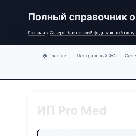
Полный справочник о
Главная
»
Северо-Кавказский федеральный окру
🏠 Главная
Центральный ФО
Севе
ИП Pro Med