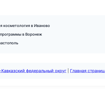
ая косметология в Иваново
 программы в Воронеж
вастополь
-Кавказский федеральный округ
|
Главная страниц