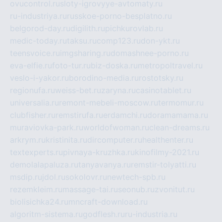
ovucontrol.ru
sloty-igrovyye-avtomaty.ru
ru-industriya.ru
russkoe-porno-besplatno.ru
belgorod-day.ru
digilith.ru
pichkurovlab.ru
medic-today.ru
taksu.ru
comp123.ru
don-ykt.ru
teensvoice.ru
imgsharing.ru
domashnee-porno.ru
eva-elfie.ru
foto-tur.ru
biz-doska.ru
metropoltravel.ru
veslo-i-yakor.ru
borodino-media.ru
rostotsky.ru
regionufa.ru
weiss-bet.ru
zaryna.ru
casinotablet.ru
universalia.ru
remont-mebeli-moscow.ru
termomur.ru
clubfisher.ru
remstirufa.ru
erdamchi.ru
doramamama.ru
muraviovka-park.ru
worldofwoman.ru
clean-dreams.ru
arkrym.ru
kristinita.ru
dircomputer.ru
healthenter.ru
textexperts.ru
pivnaya-kruzhka.ru
kinofilmy-2021.ru
demolalapaluza.ru
tanyavanya.ru
remstir-tolyatti.ru
msdip.ru
jdol.ru
sokolovr.ru
newtech-spb.ru
rezemkleim.ru
massage-tai.ru
seonub.ru
zvonitut.ru
biolisichka24.ru
mncraft-download.ru
algoritm-sistema.ru
godflesh.ru
ru-industria.ru