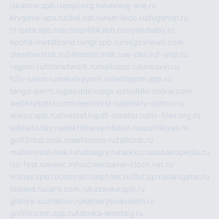
iskatour.spb.ru
snpi.org.ru
running-line.ru
krygeva-spa.ru
chel.net.ru
rust-loco.ru
dugshop.ru
hl-beta.spb.ru
school494.spb.ru
mymubaby.ru
epoha-metalband.ru
ngr.spb.ru
rusgosnews.com
dieselvostok.ru
24hostel.msk.ru
w-dev.ru
f-ship.ru
regsmi.ru
filmnetwork.ru
malinasp.ru
kinosvin.ru
h2o-salon.ru
malutkayork.ru
deltaprim.spb.ru
tango-perm.ru
gooddir.ru
sgv.su
multiki-online.com
webkrasotki.com
cherinvest.ru
detskiy-ostrov.ru
ankou.spb.ru
alvesta1.ru
pdf-creator.ru
nix-files.org.ru
sakhatoday.ru
elektrikersymboler.ru
sputnikyes.ru
golf2club.msk.ru
aeforums.ru
zallclub.ru
multimodal.msk.ru
habaigry.ru
haikko.ru
sobakopedia.ru
isz-fest.ru
ewnc.info
screensaver-clock.net.ru
volnav.spb.ru
comnat.ru
npf.net.ru
7bit.pp.ru
kalugatur.ru
tesiaes.ru
card.com.ru
kazanka.spb.ru
gildiya-kuznecov.ru
kameryboavision.ru
griffoncom.spb.ru
fabrika-emotsiy.ru