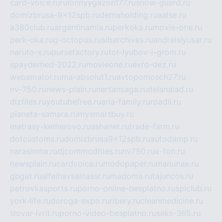
card-voice.ru
rulonnyygazon177.ru
snow-guard.ru
domizbrusa-9x12spb.ru
demaholding.ru
aalse.ru
a380club.ru
argentinamia.ru
perkoka.ru
movie-one.ru
perk-oka.ru
g-octopus.ru
sibarchives.ru
andreislyusar.ru
naruto-x.ru
pursefactory.ru
tor-lyubov-i-grom.ru
spayderhed-2022.ru
movieone.ru
evro-dez.ru
webamator.ru
ma-absolut1.ru
avtopomosch27.ru
nv-750.ru
news-plain.ru
nertansaga.ru
delanalad.ru
dizfiles.ru
youtubefree.ru
aria-family.ru
roadli.ru
planeta-samara.ru
mysmartbuy.ru
matrasy-kemerovo.ru
ashanet.ru
trade-farm.ru
dotcustoms.ru
domizbrusa9x12spb.ru
autodamp.ru
narasimha.ru
djcommodities.ru
nv750.ru
x-ton.ru
newsplain.ru
cardvoice.ru
modopaper.ru
manunae.ru
gbget.ru
alfeihavsalnassr.ru
madoma.ru
tajuncos.ru
petrovkasports.ru
porno-online-besplatno.ru
splclub.ru
york-life.ru
doroga-expo.ru
ribery.ru
cleanmedicine.ru
slovar-ivrit.ru
porno-video-besplatno.ru
seks-365.ru