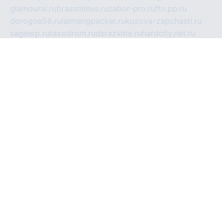
glamourai.ru
brassminus.ru
zabor-pro.ru
ftn.pp.ru
dorogoe58.ru
laimengpacker.ru
kuzova-zapchasti.ru
sageerp.ru
taxodrom.ru
dsrazvitie.ru
hardcity.net.ru
ratinghomegames.ru
topservice25.ru
gubernyan.ru
gtglasslined.ru
ii4.ru
tssport.spb.ru
andorra24.com
blackwallstreet.ru
oboimos.ru
optim-doors.com.ru
ikuch.ru
nycr.org.ru
npa21.ru
vremya-ch.spb.ru
desert000.ru
ivtorgi.ru
ifiori.ru
catalog-statei.ru
dcv.org.ru
spetsmaster174.ru
ipkameryhiseeu.ru
dum26.ru
ruspol.spb.ru
fr-opendp.ru
kam-solnyshko.ru
cheyenne-arapaho.ru
sevzapmetal.spb.ru
ted-lapidus.spb.ru
parasite-eliminator.ru
sigma-complete.ru
modernworld.ru
dama-moda.ru
eholot-group.ru
sk-nvkz.ru
DRONGOLD.RU
democratia2.ru
i-farmer.ru
mass-sport.org
jablonex.spb.ru
bookmess.ru
linkword.ru
refineua.com.ru
cs-spec.net.ru
altay-mebel.ru
DNK-THEATRE.RU
mechaniks.spb.ru
ipcamtechage.ru