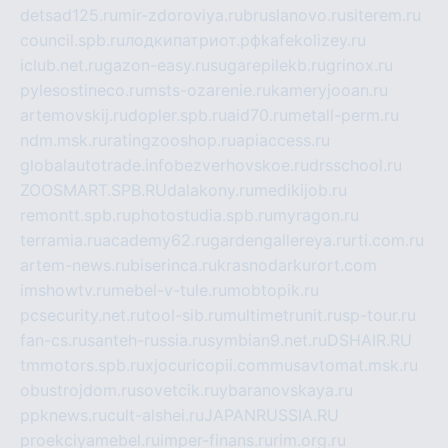
detsad125.ru
mir-zdoroviya.ru
bruslanovo.ru
siterem.ru
council.spb.ru
лодкипатриот.рф
kafekolizey.ru
iclub.net.ru
gazon-easy.ru
sugarepilekb.ru
grinox.ru
pylesostineco.ru
msts-ozarenie.ru
kameryjooan.ru
artemovskij.ru
dopler.spb.ru
aid70.ru
metall-perm.ru
ndm.msk.ru
ratingzooshop.ru
apiaccess.ru
globalautotrade.info
bezverhovskoe.ru
drsschool.ru
ZOOSMART.SPB.RU
dalakony.ru
medikijob.ru
remontt.spb.ru
photostudia.spb.ru
myragon.ru
terramia.ru
academy62.ru
gardengallereya.ru
rti.com.ru
artem-news.ru
biserinca.ru
krasnodarkurort.com
imshowtv.ru
mebel-v-tule.ru
mobtopik.ru
pcsecurity.net.ru
tool-sib.ru
multimetrunit.ru
sp-tour.ru
fan-cs.ru
santeh-russia.ru
symbian9.net.ru
DSHAIR.RU
tmmotors.spb.ru
xjocuricopii.com
musavtomat.msk.ru
obustrojdom.ru
sovetcik.ru
ybaranovskaya.ru
ppknews.ru
cult-alshei.ru
JAPANRUSSIA.RU
proekciyamebel.ru
imper-finans.ru
rim.org.ru