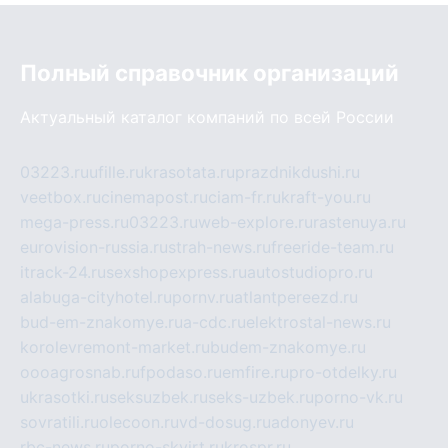
Полный справочник организаций
Актуальный каталог компаний по всей России
03223.ru
ufille.ru
krasotata.ru
prazdnikdushi.ru
veetbox.ru
cinemapost.ru
ciam-fr.ru
kraft-you.ru
mega-press.ru
03223.ru
web-explore.ru
rastenuya.ru
eurovision-russia.ru
strah-news.ru
freeride-team.ru
itrack-24.ru
sexshopexpress.ru
autostudiopro.ru
alabuga-cityhotel.ru
pornv.ru
atlantpereezd.ru
bud-em-znakomye.ru
a-cdc.ru
elektrostal-news.ru
korolevremont-market.ru
budem-znakomye.ru
oooagrosnab.ru
fpodaso.ru
emfire.ru
pro-otdelky.ru
ukrasotki.ru
seksuzbek.ru
seks-uzbek.ru
porno-vk.ru
sovratili.ru
olecoon.ru
vd-dosug.ru
adonyev.ru
rbc-news.ru
porno-skvirt.ru
krospr.ru