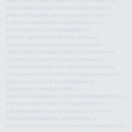
1xbeticricetc1xbetti5.ru
uafoot-statti.ru
e-abis1c.ru
store-brawl-stars.ru
kts-services.ru
dark-sand.ru
sindika-01.ru
sp-life.ru
x-legion.ru
sib-archives.ru
e-abis-1-c.ru
sindika01.ru
venda-festival.ru
store-brawlstars.ru
dooraleksandria.ru
antenna-highly.ru
mine-lab-msk.ru
1-mus.ru
3-sex-porn.ru
ban-damn.ru
purse-factory.ru
viagra-tablet.ru
fasbags.ru
adler-jun.ru
bandamn.ru
fincontech.ru
3sexporn.ru
1mus.ru
darksand.ru
rebus-toys.ru
minelab-msk.ru
alabuga-cityhotel.ru
medsprawo-4-ka.ru
2864420.ru
blagodarenie-spb.ru
zajmy24.ru
tovudyi-4-kuhnyanazakaz.ru
brazzerscom.ru
medsprawo4ka.ru
xehyroo5kuhnyanazakaz.ru
fabrikayfabrikaefabrika.ru
vskrytie-zamkov-moskva-113.ru
biletnadom.ru
zed-online.ru
pimchax.ru
brazzers-hd.ru
z-host.ru
kitubeu2kuhnyanazakaz.ru
naperekate.ru
kuhnyaofabrikaufabrik.ru
kitubeu-2-kuhnyanazakaz.ru