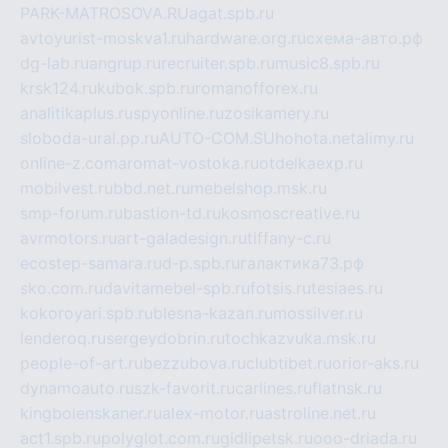
PARK-MATROSOVA.RU
agat.spb.ru
avtoyurist-moskva1.ru
hardware.org.ru
схема-авто.рф
dg-lab.ru
angrup.ru
recruiter.spb.ru
music8.spb.ru
krsk124.ru
kubok.spb.ru
romanofforex.ru
analitikaplus.ru
spyonline.ru
zosikamery.ru
sloboda-ural.pp.ru
AUTO-COM.SU
hohota.net
alimy.ru
online-z.com
aromat-vostoka.ru
otdelkaexp.ru
mobilvest.ru
bbd.net.ru
mebelshop.msk.ru
smp-forum.ru
bastion-td.ru
kosmoscreative.ru
avrmotors.ru
art-galadesign.ru
tiffany-c.ru
ecostep-samara.ru
d-p.spb.ru
галактика73.рф
sko.com.ru
davitamebel-spb.ru
fotsis.ru
tesiaes.ru
kokoroyari.spb.ru
blesna-kazan.ru
mossilver.ru
lenderoq.ru
sergeydobrin.ru
tochkazvuka.msk.ru
people-of-art.ru
bezzubova.ru
clubtibet.ru
orior-aks.ru
dynamoauto.ru
szk-favorit.ru
carlines.ru
flatnsk.ru
kingbolenskaner.ru
alex-motor.ru
astroline.net.ru
act1.spb.ru
polyglot.com.ru
gidlipetsk.ru
ooo-driada.ru