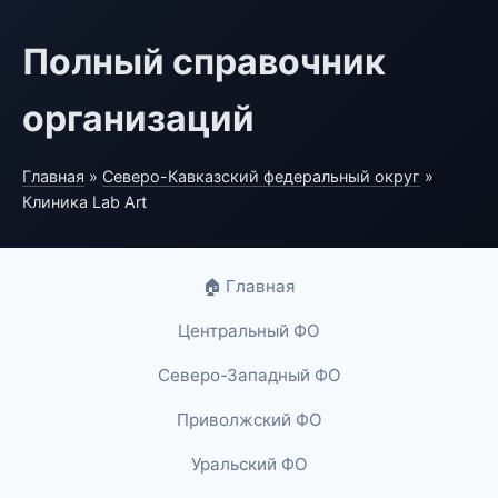
Полный справочник
организаций
Главная
»
Северо-Кавказский федеральный округ
»
Клиника Lab Art
🏠 Главная
Центральный ФО
Северо-Западный ФО
Приволжский ФО
Уральский ФО