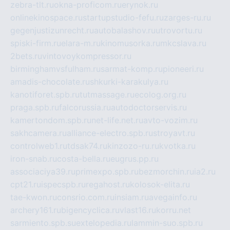
zebra-tlt.ru
okna-proficom.ru
erynok.ru
onlinekinospace.ru
startupstudio-fefu.ru
zarges-ru.ru
gegenjustizunrecht.ru
autobalashov.ru
utrovortu.ru
spiski-firm.ru
elara-m.ru
kinomusorka.ru
mkcslava.ru
2bets.ru
vintovoykompressor.ru
birminghamvsfulham.ru
sarmat-komp.ru
pioneeri.ru
amadis-chocolate.ru
shkurki-karakulya.ru
kanotiforet.spb.ru
tutmassage.ru
ecolog.org.ru
praga.spb.ru
falcorussia.ru
autodoctorservis.ru
kamertondom.spb.ru
net-life.net.ru
avto-vozim.ru
sakhcamera.ru
alliance-electro.spb.ru
stroyavt.ru
controlweb1.ru
tdsak74.ru
kinzozo-ru.ru
kvotka.ru
iron-snab.ru
costa-bella.ru
eugrus.pp.ru
associaciya39.ru
primexpo.spb.ru
bezmorchin.ru
ia2.ru
cpt21.ru
ispecspb.ru
regahost.ru
kolosok-elita.ru
tae-kwon.ru
consrio.com.ru
insiam.ru
avegainfo.ru
archery161.ru
bigencyclica.ru
vlast16.ru
korru.net
sarmiento.spb.su
extelopedia.ru
lammin-suo.spb.ru