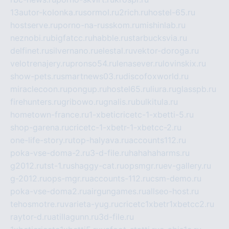
13autor-kolonka.ru
sormol.ru
2rich.ru
hostel-65.ru
hostserve.ru
porno-na-russkom.ru
mishinlab.ru
neznobi.ru
bigfatcc.ru
habble.ru
starbucksvia.ru
delfinet.ru
silvernano.ru
elestal.ru
vektor-doroga.ru
velotrenajery.ru
pronso54.ru
lenasever.ru
lovinskix.ru
show-pets.ru
smartnews03.ru
discofoxworld.ru
miraclecoon.ru
pongup.ru
hostel65.ru
liura.ru
glasspb.ru
firehunters.ru
gribowo.ru
gnalis.ru
bulkitula.ru
hometown-france.ru
1-xbeticricetc-1-xbetti-5.ru
shop-garena.ru
cricetc-1-xbetr-1-xbetcc-2.ru
one-life-story.ru
top-halyava.ru
accounts112.ru
poka-vse-doma-2.ru
3-d-file.ru
hahahaharms.ru
g2012.ru
tst-1.ru
shaggy-cat.ru
opsmgr.ru
ev-gallery.ru
g-2012.ru
ops-mgr.ru
accounts-112.ru
csm-demo.ru
poka-vse-doma2.ru
airgungames.ru
allseo-host.ru
tehosmotre.ru
varieta-yug.ru
cricetc1xbetr1xbetcc2.ru
raytor-d.ru
atillagunn.ru
3d-file.ru