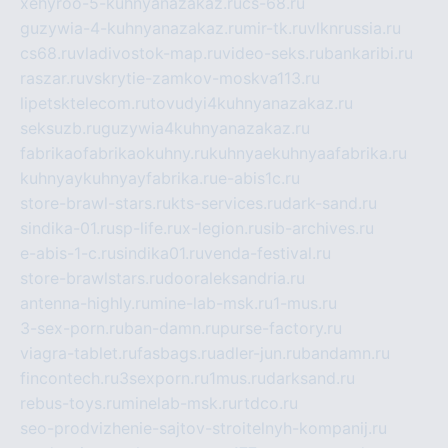
xehyroo-5-kuhnyanazakaz.ru
cs-68.ru
guzywia-4-kuhnyanazakaz.ru
mir-tk.ru
vlknrussia.ru
cs68.ru
vladivostok-map.ru
video-seks.ru
bankaribi.ru
raszar.ru
vskrytie-zamkov-moskva113.ru
lipetsktelecom.ru
tovudyi4kuhnyanazakaz.ru
seksuzb.ru
guzywia4kuhnyanazakaz.ru
fabrikaofabrikaokuhny.ru
kuhnyaekuhnyaafabrika.ru
kuhnyaykuhnyayfabrika.ru
e-abis1c.ru
store-brawl-stars.ru
kts-services.ru
dark-sand.ru
sindika-01.ru
sp-life.ru
x-legion.ru
sib-archives.ru
e-abis-1-c.ru
sindika01.ru
venda-festival.ru
store-brawlstars.ru
dooraleksandria.ru
antenna-highly.ru
mine-lab-msk.ru
1-mus.ru
3-sex-porn.ru
ban-damn.ru
purse-factory.ru
viagra-tablet.ru
fasbags.ru
adler-jun.ru
bandamn.ru
fincontech.ru
3sexporn.ru
1mus.ru
darksand.ru
rebus-toys.ru
minelab-msk.ru
rtdco.ru
seo-prodvizhenie-sajtov-stroitelnyh-kompanij.ru