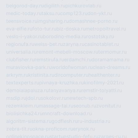
belgorod-day.ru
digilith.ru
pichkurovlab.ru
medic-today.ru
taksu.ru
comp123.ru
don-ykt.ru
teensvoice.ru
imgsharing.ru
domashnee-porno.ru
eva-elfie.ru
foto-tur.ru
biz-doska.ru
metropoltravel.ru
veslo-i-yakor.ru
borodino-media.ru
rostotsky.ru
regionufa.ru
weiss-bet.ru
zaryna.ru
casinotablet.ru
universalia.ru
remont-mebeli-moscow.ru
termomur.ru
clubfisher.ru
remstirufa.ru
erdamchi.ru
doramamama.ru
muraviovka-park.ru
worldofwoman.ru
clean-dreams.ru
arkrym.ru
kristinita.ru
dircomputer.ru
healthenter.ru
textexperts.ru
pivnaya-kruzhka.ru
kinofilmy-2021.ru
demolalapaluza.ru
tanyavanya.ru
remstir-tolyatti.ru
msdip.ru
jdol.ru
sokolovr.ru
newtech-spb.ru
rezemkleim.ru
massage-tai.ru
seonub.ru
zvonitut.ru
biolisichka24.ru
mncraft-download.ru
algoritm-sistema.ru
godflesh.ru
ru-industria.ru
zebra-tlt.ru
okna-proficom.ru
erynok.ru
onlinekinospace.ru
startupstudio-fefu.ru
zarges-ru.ru