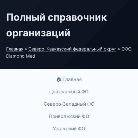
Полный справочник
организаций
Главная
»
Северо-Кавказский федеральный округ
» ООО
Diamond Med
🏠 Главная
Центральный ФО
Северо-Западный ФО
Приволжский ФО
Уральский ФО