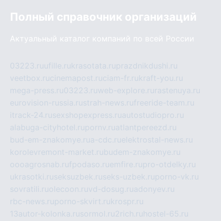
Полный справочник организаций
Актуальный каталог компаний по всей России
03223.ru
ufille.ru
krasotata.ru
prazdnikdushi.ru
veetbox.ru
cinemapost.ru
ciam-fr.ru
kraft-you.ru
mega-press.ru
03223.ru
web-explore.ru
rastenuya.ru
eurovision-russia.ru
strah-news.ru
freeride-team.ru
itrack-24.ru
sexshopexpress.ru
autostudiopro.ru
alabuga-cityhotel.ru
pornv.ru
atlantpereezd.ru
bud-em-znakomye.ru
a-cdc.ru
elektrostal-news.ru
korolevremont-market.ru
budem-znakomye.ru
oooagrosnab.ru
fpodaso.ru
emfire.ru
pro-otdelky.ru
ukrasotki.ru
seksuzbek.ru
seks-uzbek.ru
porno-vk.ru
sovratili.ru
olecoon.ru
vd-dosug.ru
adonyev.ru
rbc-news.ru
porno-skvirt.ru
krospr.ru
13autor-kolonka.ru
sormol.ru
2rich.ru
hostel-65.ru