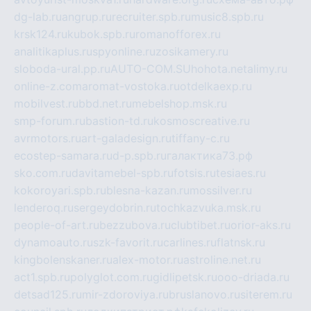
dg-lab.ru
angrup.ru
recruiter.spb.ru
music8.spb.ru
krsk124.ru
kubok.spb.ru
romanofforex.ru
analitikaplus.ru
spyonline.ru
zosikamery.ru
sloboda-ural.pp.ru
AUTO-COM.SU
hohota.net
alimy.ru
online-z.com
aromat-vostoka.ru
otdelkaexp.ru
mobilvest.ru
bbd.net.ru
mebelshop.msk.ru
smp-forum.ru
bastion-td.ru
kosmoscreative.ru
avrmotors.ru
art-galadesign.ru
tiffany-c.ru
ecostep-samara.ru
d-p.spb.ru
галактика73.рф
sko.com.ru
davitamebel-spb.ru
fotsis.ru
tesiaes.ru
kokoroyari.spb.ru
blesna-kazan.ru
mossilver.ru
lenderoq.ru
sergeydobrin.ru
tochkazvuka.msk.ru
people-of-art.ru
bezzubova.ru
clubtibet.ru
orior-aks.ru
dynamoauto.ru
szk-favorit.ru
carlines.ru
flatnsk.ru
kingbolenskaner.ru
alex-motor.ru
astroline.net.ru
act1.spb.ru
polyglot.com.ru
gidlipetsk.ru
ooo-driada.ru
detsad125.ru
mir-zdoroviya.ru
bruslanovo.ru
siterem.ru