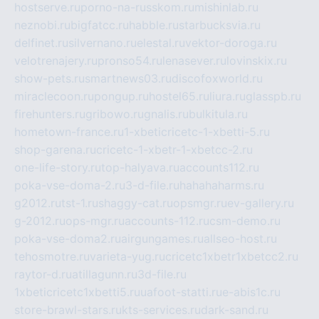
hostserve.ru
porno-na-russkom.ru
mishinlab.ru
neznobi.ru
bigfatcc.ru
habble.ru
starbucksvia.ru
delfinet.ru
silvernano.ru
elestal.ru
vektor-doroga.ru
velotrenajery.ru
pronso54.ru
lenasever.ru
lovinskix.ru
show-pets.ru
smartnews03.ru
discofoxworld.ru
miraclecoon.ru
pongup.ru
hostel65.ru
liura.ru
glasspb.ru
firehunters.ru
gribowo.ru
gnalis.ru
bulkitula.ru
hometown-france.ru
1-xbeticricetc-1-xbetti-5.ru
shop-garena.ru
cricetc-1-xbetr-1-xbetcc-2.ru
one-life-story.ru
top-halyava.ru
accounts112.ru
poka-vse-doma-2.ru
3-d-file.ru
hahahaharms.ru
g2012.ru
tst-1.ru
shaggy-cat.ru
opsmgr.ru
ev-gallery.ru
g-2012.ru
ops-mgr.ru
accounts-112.ru
csm-demo.ru
poka-vse-doma2.ru
airgungames.ru
allseo-host.ru
tehosmotre.ru
varieta-yug.ru
cricetc1xbetr1xbetcc2.ru
raytor-d.ru
atillagunn.ru
3d-file.ru
1xbeticricetc1xbetti5.ru
uafoot-statti.ru
e-abis1c.ru
store-brawl-stars.ru
kts-services.ru
dark-sand.ru