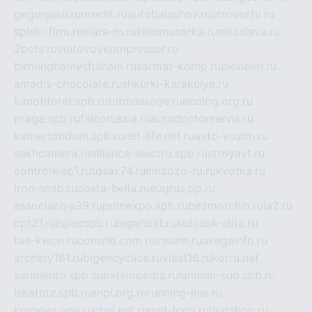
gegenjustizunrecht.ru
autobalashov.ru
utrovortu.ru
spiski-firm.ru
elara-m.ru
kinomusorka.ru
mkcslava.ru
2bets.ru
vintovoykompressor.ru
birminghamvsfulham.ru
sarmat-komp.ru
pioneeri.ru
amadis-chocolate.ru
shkurki-karakulya.ru
kanotiforet.spb.ru
tutmassage.ru
ecolog.org.ru
praga.spb.ru
falcorussia.ru
autodoctorservis.ru
kamertondom.spb.ru
net-life.net.ru
avto-vozim.ru
sakhcamera.ru
alliance-electro.spb.ru
stroyavt.ru
controlweb1.ru
tdsak74.ru
kinzozo-ru.ru
kvotka.ru
iron-snab.ru
costa-bella.ru
eugrus.pp.ru
associaciya39.ru
primexpo.spb.ru
bezmorchin.ru
ia2.ru
cpt21.ru
ispecspb.ru
regahost.ru
kolosok-elita.ru
tae-kwon.ru
consrio.com.ru
insiam.ru
avegainfo.ru
archery161.ru
bigencyclica.ru
vlast16.ru
korru.net
sarmiento.spb.su
extelopedia.ru
lammin-suo.spb.ru
iskatour.spb.ru
snpi.org.ru
running-line.ru
krygeva-spa.ru
chel.net.ru
rust-loco.ru
dugshop.ru