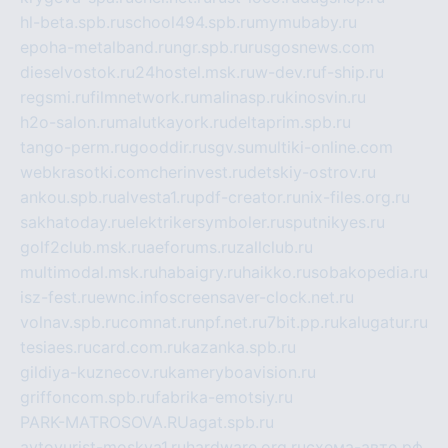
hl-beta.spb.ru
school494.spb.ru
mymubaby.ru
epoha-metalband.ru
ngr.spb.ru
rusgosnews.com
dieselvostok.ru
24hostel.msk.ru
w-dev.ru
f-ship.ru
regsmi.ru
filmnetwork.ru
malinasp.ru
kinosvin.ru
h2o-salon.ru
malutkayork.ru
deltaprim.spb.ru
tango-perm.ru
gooddir.ru
sgv.su
multiki-online.com
webkrasotki.com
cherinvest.ru
detskiy-ostrov.ru
ankou.spb.ru
alvesta1.ru
pdf-creator.ru
nix-files.org.ru
sakhatoday.ru
elektrikersymboler.ru
sputnikyes.ru
golf2club.msk.ru
aeforums.ru
zallclub.ru
multimodal.msk.ru
habaigry.ru
haikko.ru
sobakopedia.ru
isz-fest.ru
ewnc.info
screensaver-clock.net.ru
volnav.spb.ru
comnat.ru
npf.net.ru
7bit.pp.ru
kalugatur.ru
tesiaes.ru
card.com.ru
kazanka.spb.ru
gildiya-kuznecov.ru
kameryboavision.ru
griffoncom.spb.ru
fabrika-emotsiy.ru
PARK-MATROSOVA.RU
agat.spb.ru
avtoyurist-moskva1.ru
hardware.org.ru
схема-авто.рф