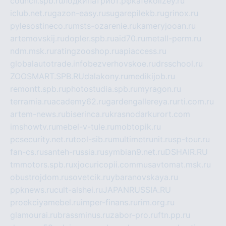
council.spb.ru
лодкипатриот.рф
kafekolizey.ru
iclub.net.ru
gazon-easy.ru
sugarepilekb.ru
grinox.ru
pylesostineco.ru
msts-ozarenie.ru
kameryjooan.ru
artemovskij.ru
dopler.spb.ru
aid70.ru
metall-perm.ru
ndm.msk.ru
ratingzooshop.ru
apiaccess.ru
globalautotrade.info
bezverhovskoe.ru
drsschool.ru
ZOOSMART.SPB.RU
dalakony.ru
medikijob.ru
remontt.spb.ru
photostudia.spb.ru
myragon.ru
terramia.ru
academy62.ru
gardengallereya.ru
rti.com.ru
artem-news.ru
biserinca.ru
krasnodarkurort.com
imshowtv.ru
mebel-v-tule.ru
mobtopik.ru
pcsecurity.net.ru
tool-sib.ru
multimetrunit.ru
sp-tour.ru
fan-cs.ru
santeh-russia.ru
symbian9.net.ru
DSHAIR.RU
tmmotors.spb.ru
xjocuricopii.com
musavtomat.msk.ru
obustrojdom.ru
sovetcik.ru
ybaranovskaya.ru
ppknews.ru
cult-alshei.ru
JAPANRUSSIA.RU
proekciyamebel.ru
imper-finans.ru
rim.org.ru
glamourai.ru
brassminus.ru
zabor-pro.ru
ftn.pp.ru