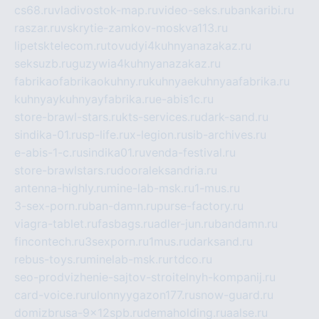
cs68.ru
vladivostok-map.ru
video-seks.ru
bankaribi.ru
raszar.ru
vskrytie-zamkov-moskva113.ru
lipetsktelecom.ru
tovudyi4kuhnyanazakaz.ru
seksuzb.ru
guzywia4kuhnyanazakaz.ru
fabrikaofabrikaokuhny.ru
kuhnyaekuhnyaafabrika.ru
kuhnyaykuhnyayfabrika.ru
e-abis1c.ru
store-brawl-stars.ru
kts-services.ru
dark-sand.ru
sindika-01.ru
sp-life.ru
x-legion.ru
sib-archives.ru
e-abis-1-c.ru
sindika01.ru
venda-festival.ru
store-brawlstars.ru
dooraleksandria.ru
antenna-highly.ru
mine-lab-msk.ru
1-mus.ru
3-sex-porn.ru
ban-damn.ru
purse-factory.ru
viagra-tablet.ru
fasbags.ru
adler-jun.ru
bandamn.ru
fincontech.ru
3sexporn.ru
1mus.ru
darksand.ru
rebus-toys.ru
minelab-msk.ru
rtdco.ru
seo-prodvizhenie-sajtov-stroitelnyh-kompanij.ru
card-voice.ru
rulonnyygazon177.ru
snow-guard.ru
domizbrusa-9x12spb.ru
demaholding.ru
aalse.ru