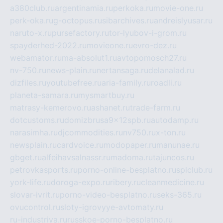
a380club.ru
argentinamia.ru
perkoka.ru
movie-one.ru
perk-oka.ru
g-octopus.ru
sibarchives.ru
andreislyusar.ru
naruto-x.ru
pursefactory.ru
tor-lyubov-i-grom.ru
spayderhed-2022.ru
movieone.ru
evro-dez.ru
webamator.ru
ma-absolut1.ru
avtopomosch27.ru
nv-750.ru
news-plain.ru
nertansaga.ru
delanalad.ru
dizfiles.ru
youtubefree.ru
aria-family.ru
roadli.ru
planeta-samara.ru
mysmartbuy.ru
matrasy-kemerovo.ru
ashanet.ru
trade-farm.ru
dotcustoms.ru
domizbrusa9x12spb.ru
autodamp.ru
narasimha.ru
djcommodities.ru
nv750.ru
x-ton.ru
newsplain.ru
cardvoice.ru
modopaper.ru
manunae.ru
gbget.ru
alfeihavsalnassr.ru
madoma.ru
tajuncos.ru
petrovkasports.ru
porno-online-besplatno.ru
splclub.ru
york-life.ru
doroga-expo.ru
ribery.ru
cleanmedicine.ru
slovar-ivrit.ru
porno-video-besplatno.ru
seks-365.ru
ovucontrol.ru
sloty-igrovyye-avtomaty.ru
ru-industriya.ru
russkoe-porno-besplatno.ru