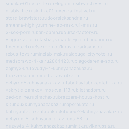
sindika-01.ru
sp-life.ru
x-legion.ru
sib-archives.ru
e-abis-1-c.ru
sindika01.ru
venda-festival.ru
store-brawlstars.ru
dooraleksandria.ru
antenna-highly.ru
mine-lab-msk.ru
1-mus.ru
3-sex-porn.ru
ban-damn.ru
purse-factory.ru
viagra-tablet.ru
fasbags.ru
adler-jun.ru
bandamn.ru
fincontech.ru
3sexporn.ru
1mus.ru
darksand.ru
rebus-toys.ru
minelab-msk.ru
alabuga-cityhotel.ru
medsprawo-4-ka.ru
2864420.ru
blagodarenie-spb.ru
zajmy24.ru
tovudyi-4-kuhnyanazakaz.ru
brazzerscom.ru
medsprawo4ka.ru
xehyroo5kuhnyanazakaz.ru
fabrikayfabrikaefabrika.ru
vskrytie-zamkov-moskva-113.ru
biletnadom.ru
zed-online.ru
pimchax.ru
brazzers-hd.ru
z-host.ru
kitubeu2kuhnyanazakaz.ru
naperekate.ru
kuhnyaofabrikaufabrik.ru
kitubeu-2-kuhnyanazakaz.ru
xehyroo-5-kuhnyanazakaz.ru
cs-68.ru
guzywia-4-kuhnyanazakaz.ru
mir-tk.ru
vlknrussia.ru