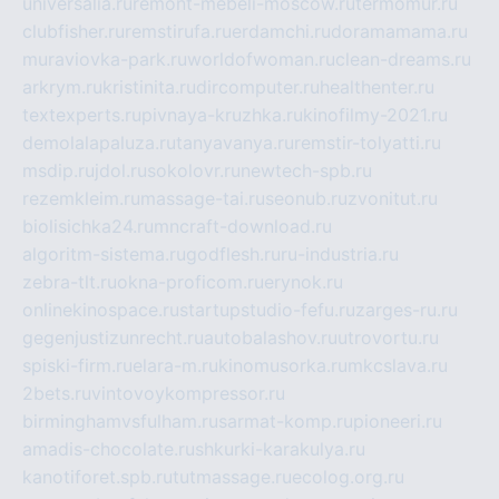
universalia.ru
remont-mebeli-moscow.ru
termomur.ru
clubfisher.ru
remstirufa.ru
erdamchi.ru
doramamama.ru
muraviovka-park.ru
worldofwoman.ru
clean-dreams.ru
arkrym.ru
kristinita.ru
dircomputer.ru
healthenter.ru
textexperts.ru
pivnaya-kruzhka.ru
kinofilmy-2021.ru
demolalapaluza.ru
tanyavanya.ru
remstir-tolyatti.ru
msdip.ru
jdol.ru
sokolovr.ru
newtech-spb.ru
rezemkleim.ru
massage-tai.ru
seonub.ru
zvonitut.ru
biolisichka24.ru
mncraft-download.ru
algoritm-sistema.ru
godflesh.ru
ru-industria.ru
zebra-tlt.ru
okna-proficom.ru
erynok.ru
onlinekinospace.ru
startupstudio-fefu.ru
zarges-ru.ru
gegenjustizunrecht.ru
autobalashov.ru
utrovortu.ru
spiski-firm.ru
elara-m.ru
kinomusorka.ru
mkcslava.ru
2bets.ru
vintovoykompressor.ru
birminghamvsfulham.ru
sarmat-komp.ru
pioneeri.ru
amadis-chocolate.ru
shkurki-karakulya.ru
kanotiforet.spb.ru
tutmassage.ru
ecolog.org.ru