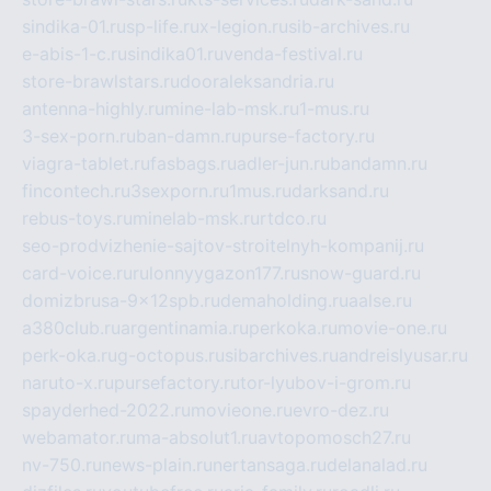
sindika-01.ru
sp-life.ru
x-legion.ru
sib-archives.ru
e-abis-1-c.ru
sindika01.ru
venda-festival.ru
store-brawlstars.ru
dooraleksandria.ru
antenna-highly.ru
mine-lab-msk.ru
1-mus.ru
3-sex-porn.ru
ban-damn.ru
purse-factory.ru
viagra-tablet.ru
fasbags.ru
adler-jun.ru
bandamn.ru
fincontech.ru
3sexporn.ru
1mus.ru
darksand.ru
rebus-toys.ru
minelab-msk.ru
rtdco.ru
seo-prodvizhenie-sajtov-stroitelnyh-kompanij.ru
card-voice.ru
rulonnyygazon177.ru
snow-guard.ru
domizbrusa-9x12spb.ru
demaholding.ru
aalse.ru
a380club.ru
argentinamia.ru
perkoka.ru
movie-one.ru
perk-oka.ru
g-octopus.ru
sibarchives.ru
andreislyusar.ru
naruto-x.ru
pursefactory.ru
tor-lyubov-i-grom.ru
spayderhed-2022.ru
movieone.ru
evro-dez.ru
webamator.ru
ma-absolut1.ru
avtopomosch27.ru
nv-750.ru
news-plain.ru
nertansaga.ru
delanalad.ru