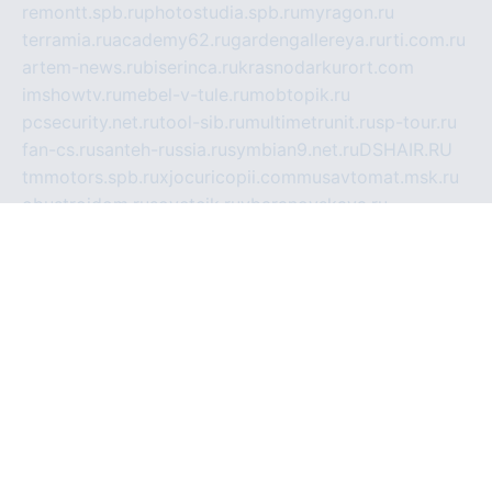
remontt.spb.ru
photostudia.spb.ru
myragon.ru
terramia.ru
academy62.ru
gardengallereya.ru
rti.com.ru
artem-news.ru
biserinca.ru
krasnodarkurort.com
imshowtv.ru
mebel-v-tule.ru
mobtopik.ru
pcsecurity.net.ru
tool-sib.ru
multimetrunit.ru
sp-tour.ru
fan-cs.ru
santeh-russia.ru
symbian9.net.ru
DSHAIR.RU
tmmotors.spb.ru
xjocuricopii.com
musavtomat.msk.ru
obustrojdom.ru
sovetcik.ru
ybaranovskaya.ru
ppknews.ru
cult-alshei.ru
JAPANRUSSIA.RU
proekciyamebel.ru
imper-finans.ru
rim.org.ru
glamourai.ru
brassminus.ru
zabor-pro.ru
ftn.pp.ru
dorogoe58.ru
laimengpacker.ru
kuzova-zapchasti.ru
sageerp.ru
taxodrom.ru
dsrazvitie.ru
hardcity.net.ru
ratinghomegames.ru
topservice25.ru
gubernyan.ru
gtglasslined.ru
ii4.ru
tssport.spb.ru
andorra24.com
blackwallstreet.ru
oboimos.ru
optim-doors.com.ru
ikuch.ru
nycr.org.ru
npa21.ru
vremya-ch.spb.ru
desert000.ru
ivtorgi.ru
ifiori.ru
catalog-statei.ru