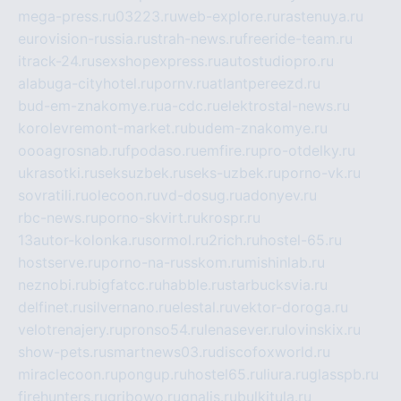
mega-press.ru
03223.ru
web-explore.ru
rastenuya.ru
eurovision-russia.ru
strah-news.ru
freeride-team.ru
itrack-24.ru
sexshopexpress.ru
autostudiopro.ru
alabuga-cityhotel.ru
pornv.ru
atlantpereezd.ru
bud-em-znakomye.ru
a-cdc.ru
elektrostal-news.ru
korolevremont-market.ru
budem-znakomye.ru
oooagrosnab.ru
fpodaso.ru
emfire.ru
pro-otdelky.ru
ukrasotki.ru
seksuzbek.ru
seks-uzbek.ru
porno-vk.ru
sovratili.ru
olecoon.ru
vd-dosug.ru
adonyev.ru
rbc-news.ru
porno-skvirt.ru
krospr.ru
13autor-kolonka.ru
sormol.ru
2rich.ru
hostel-65.ru
hostserve.ru
porno-na-russkom.ru
mishinlab.ru
neznobi.ru
bigfatcc.ru
habble.ru
starbucksvia.ru
delfinet.ru
silvernano.ru
elestal.ru
vektor-doroga.ru
velotrenajery.ru
pronso54.ru
lenasever.ru
lovinskix.ru
show-pets.ru
smartnews03.ru
discofoxworld.ru
miraclecoon.ru
pongup.ru
hostel65.ru
liura.ru
glasspb.ru
firehunters.ru
gribowo.ru
gnalis.ru
bulkitula.ru