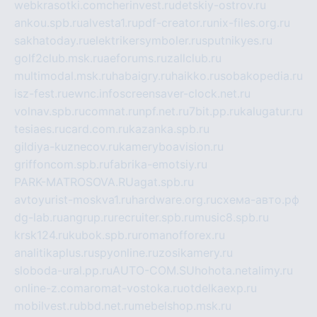
webkrasotki.com
cherinvest.ru
detskiy-ostrov.ru
ankou.spb.ru
alvesta1.ru
pdf-creator.ru
nix-files.org.ru
sakhatoday.ru
elektrikersymboler.ru
sputnikyes.ru
golf2club.msk.ru
aeforums.ru
zallclub.ru
multimodal.msk.ru
habaigry.ru
haikko.ru
sobakopedia.ru
isz-fest.ru
ewnc.info
screensaver-clock.net.ru
volnav.spb.ru
comnat.ru
npf.net.ru
7bit.pp.ru
kalugatur.ru
tesiaes.ru
card.com.ru
kazanka.spb.ru
gildiya-kuznecov.ru
kameryboavision.ru
griffoncom.spb.ru
fabrika-emotsiy.ru
PARK-MATROSOVA.RU
agat.spb.ru
avtoyurist-moskva1.ru
hardware.org.ru
схема-авто.рф
dg-lab.ru
angrup.ru
recruiter.spb.ru
music8.spb.ru
krsk124.ru
kubok.spb.ru
romanofforex.ru
analitikaplus.ru
spyonline.ru
zosikamery.ru
sloboda-ural.pp.ru
AUTO-COM.SU
hohota.net
alimy.ru
online-z.com
aromat-vostoka.ru
otdelkaexp.ru
mobilvest.ru
bbd.net.ru
mebelshop.msk.ru