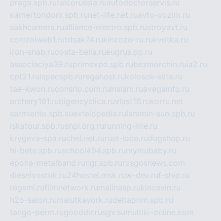
praga.spb.ru
falcorussia.ru
autodoctorservis.ru
kamertondom.spb.ru
net-life.net.ru
avto-vozim.ru
sakhcamera.ru
alliance-electro.spb.ru
stroyavt.ru
controlweb1.ru
tdsak74.ru
kinzozo-ru.ru
kvotka.ru
iron-snab.ru
costa-bella.ru
eugrus.pp.ru
associaciya39.ru
primexpo.spb.ru
bezmorchin.ru
ia2.ru
cpt21.ru
ispecspb.ru
regahost.ru
kolosok-elita.ru
tae-kwon.ru
consrio.com.ru
insiam.ru
avegainfo.ru
archery161.ru
bigencyclica.ru
vlast16.ru
korru.net
sarmiento.spb.su
extelopedia.ru
lammin-suo.spb.ru
iskatour.spb.ru
snpi.org.ru
running-line.ru
krygeva-spa.ru
chel.net.ru
rust-loco.ru
dugshop.ru
hl-beta.spb.ru
school494.spb.ru
mymubaby.ru
epoha-metalband.ru
ngr.spb.ru
rusgosnews.com
dieselvostok.ru
24hostel.msk.ru
w-dev.ru
f-ship.ru
regsmi.ru
filmnetwork.ru
malinasp.ru
kinosvin.ru
h2o-salon.ru
malutkayork.ru
deltaprim.spb.ru
tango-perm.ru
gooddir.ru
sgv.su
multiki-online.com