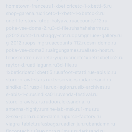
hometown-france.ru
1-xbeticricetc-1-xbetti-5.ru
shop-garena.ru
cricetc-1-xbetr-1-xbetcc-2.ru
one-life-story.ru
top-halyava.ru
accounts112.ru
poka-vse-doma-2.ru
3-d-file.ru
hahahaharms.ru
g2012.ru
tst-1.ru
shaggy-cat.ru
opsmgr.ru
ev-gallery.ru
g-2012.ru
ops-mgr.ru
accounts-112.ru
csm-demo.ru
poka-vse-doma2.ru
airgungames.ru
allseo-host.ru
tehosmotre.ru
varieta-yug.ru
cricetc1xbetr1xbetcc2.ru
raytor-d.ru
atillagunn.ru
3d-file.ru
1xbeticricetc1xbetti5.ru
uafoot-statti.ru
e-abis1c.ru
store-brawl-stars.ru
kts-services.ru
dark-sand.ru
sindika-01.ru
sp-life.ru
x-legion.ru
sib-archives.ru
e-abis-1-c.ru
sindika01.ru
venda-festival.ru
store-brawlstars.ru
dooraleksandria.ru
antenna-highly.ru
mine-lab-msk.ru
1-mus.ru
3-sex-porn.ru
ban-damn.ru
purse-factory.ru
viagra-tablet.ru
fasbags.ru
adler-jun.ru
bandamn.ru
fincontech.ru
3sexporn.ru
1mus.ru
darksand.ru