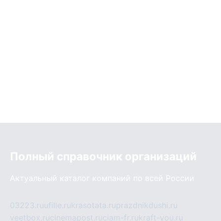
Полный справочник организаций
Актуальный каталог компаний по всей России
03223.ru
ufille.ru
krasotata.ru
prazdnikdushi.ru
veetbox.ru
cinemapost.ru
ciam-fr.ru
kraft-you.ru