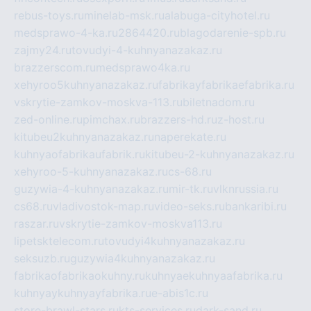
rebus-toys.ru
minelab-msk.ru
alabuga-cityhotel.ru
medsprawo-4-ka.ru
2864420.ru
blagodarenie-spb.ru
zajmy24.ru
tovudyi-4-kuhnyanazakaz.ru
brazzerscom.ru
medsprawo4ka.ru
xehyroo5kuhnyanazakaz.ru
fabrikayfabrikaefabrika.ru
vskrytie-zamkov-moskva-113.ru
biletnadom.ru
zed-online.ru
pimchax.ru
brazzers-hd.ru
z-host.ru
kitubeu2kuhnyanazakaz.ru
naperekate.ru
kuhnyaofabrikaufabrik.ru
kitubeu-2-kuhnyanazakaz.ru
xehyroo-5-kuhnyanazakaz.ru
cs-68.ru
guzywia-4-kuhnyanazakaz.ru
mir-tk.ru
vlknrussia.ru
cs68.ru
vladivostok-map.ru
video-seks.ru
bankaribi.ru
raszar.ru
vskrytie-zamkov-moskva113.ru
lipetsktelecom.ru
tovudyi4kuhnyanazakaz.ru
seksuzb.ru
guzywia4kuhnyanazakaz.ru
fabrikaofabrikaokuhny.ru
kuhnyaekuhnyaafabrika.ru
kuhnyaykuhnyayfabrika.ru
e-abis1c.ru
store-brawl-stars.ru
kts-services.ru
dark-sand.ru