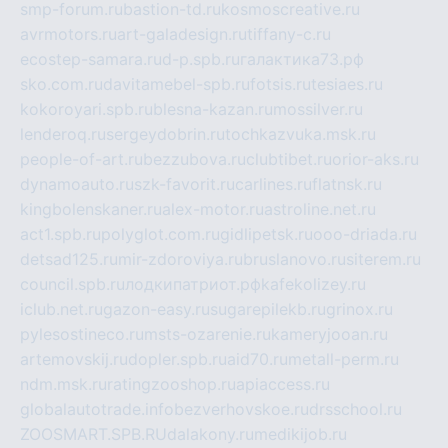
smp-forum.ru
bastion-td.ru
kosmoscreative.ru
avrmotors.ru
art-galadesign.ru
tiffany-c.ru
ecostep-samara.ru
d-p.spb.ru
галактика73.рф
sko.com.ru
davitamebel-spb.ru
fotsis.ru
tesiaes.ru
kokoroyari.spb.ru
blesna-kazan.ru
mossilver.ru
lenderoq.ru
sergeydobrin.ru
tochkazvuka.msk.ru
people-of-art.ru
bezzubova.ru
clubtibet.ru
orior-aks.ru
dynamoauto.ru
szk-favorit.ru
carlines.ru
flatnsk.ru
kingbolenskaner.ru
alex-motor.ru
astroline.net.ru
act1.spb.ru
polyglot.com.ru
gidlipetsk.ru
ooo-driada.ru
detsad125.ru
mir-zdoroviya.ru
bruslanovo.ru
siterem.ru
council.spb.ru
лодкипатриот.рф
kafekolizey.ru
iclub.net.ru
gazon-easy.ru
sugarepilekb.ru
grinox.ru
pylesostineco.ru
msts-ozarenie.ru
kameryjooan.ru
artemovskij.ru
dopler.spb.ru
aid70.ru
metall-perm.ru
ndm.msk.ru
ratingzooshop.ru
apiaccess.ru
globalautotrade.info
bezverhovskoe.ru
drsschool.ru
ZOOSMART.SPB.RU
dalakony.ru
medikijob.ru