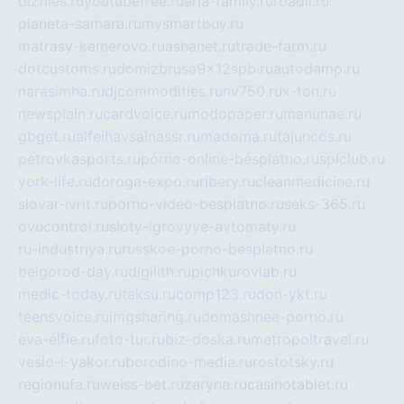
dizfiles.ru
youtubefree.ru
aria-family.ru
roadli.ru
planeta-samara.ru
mysmartbuy.ru
matrasy-kemerovo.ru
ashanet.ru
trade-farm.ru
dotcustoms.ru
domizbrusa9x12spb.ru
autodamp.ru
narasimha.ru
djcommodities.ru
nv750.ru
x-ton.ru
newsplain.ru
cardvoice.ru
modopaper.ru
manunae.ru
gbget.ru
alfeihavsalnassr.ru
madoma.ru
tajuncos.ru
petrovkasports.ru
porno-online-besplatno.ru
splclub.ru
york-life.ru
doroga-expo.ru
ribery.ru
cleanmedicine.ru
slovar-ivrit.ru
porno-video-besplatno.ru
seks-365.ru
ovucontrol.ru
sloty-igrovyye-avtomaty.ru
ru-industriya.ru
russkoe-porno-besplatno.ru
belgorod-day.ru
digilith.ru
pichkurovlab.ru
medic-today.ru
taksu.ru
comp123.ru
don-ykt.ru
teensvoice.ru
imgsharing.ru
domashnee-porno.ru
eva-elfie.ru
foto-tur.ru
biz-doska.ru
metropoltravel.ru
veslo-i-yakor.ru
borodino-media.ru
rostotsky.ru
regionufa.ru
weiss-bet.ru
zaryna.ru
casinotablet.ru