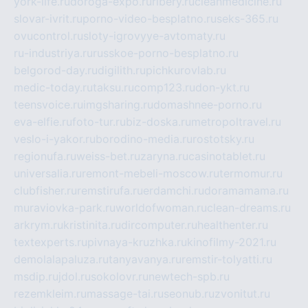
york-life.ru
doroga-expo.ru
ribery.ru
cleanmedicine.ru
slovar-ivrit.ru
porno-video-besplatno.ru
seks-365.ru
ovucontrol.ru
sloty-igrovyye-avtomaty.ru
ru-industriya.ru
russkoe-porno-besplatno.ru
belgorod-day.ru
digilith.ru
pichkurovlab.ru
medic-today.ru
taksu.ru
comp123.ru
don-ykt.ru
teensvoice.ru
imgsharing.ru
domashnee-porno.ru
eva-elfie.ru
foto-tur.ru
biz-doska.ru
metropoltravel.ru
veslo-i-yakor.ru
borodino-media.ru
rostotsky.ru
regionufa.ru
weiss-bet.ru
zaryna.ru
casinotablet.ru
universalia.ru
remont-mebeli-moscow.ru
termomur.ru
clubfisher.ru
remstirufa.ru
erdamchi.ru
doramamama.ru
muraviovka-park.ru
worldofwoman.ru
clean-dreams.ru
arkrym.ru
kristinita.ru
dircomputer.ru
healthenter.ru
textexperts.ru
pivnaya-kruzhka.ru
kinofilmy-2021.ru
demolalapaluza.ru
tanyavanya.ru
remstir-tolyatti.ru
msdip.ru
jdol.ru
sokolovr.ru
newtech-spb.ru
rezemkleim.ru
massage-tai.ru
seonub.ru
zvonitut.ru