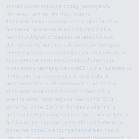
sovratili.ru
olecoon.ru
vd-dosug.ru
adonyev.ru
rbc-news.ru
porno-skvirt.ru
krospr.ru
13autor-kolonka.ru
sormol.ru
2rich.ru
hostel-65.ru
hostserve.ru
porno-na-russkom.ru
mishinlab.ru
neznobi.ru
bigfatcc.ru
habble.ru
starbucksvia.ru
delfinet.ru
silvernano.ru
elestal.ru
vektor-doroga.ru
velotrenajery.ru
pronso54.ru
lenasever.ru
lovinskix.ru
show-pets.ru
smartnews03.ru
discofoxworld.ru
miraclecoon.ru
pongup.ru
hostel65.ru
liura.ru
glasspb.ru
firehunters.ru
gribowo.ru
gnalis.ru
bulkitula.ru
hometown-france.ru
1-xbeticricetc-1-xbetti-5.ru
shop-garena.ru
cricetc-1-xbetr-1-xbetcc-2.ru
one-life-story.ru
top-halyava.ru
accounts112.ru
poka-vse-doma-2.ru
3-d-file.ru
hahahaharms.ru
g2012.ru
tst-1.ru
shaggy-cat.ru
opsmgr.ru
ev-gallery.ru
g-2012.ru
ops-mgr.ru
accounts-112.ru
csm-demo.ru
poka-vse-doma2.ru
airgungames.ru
allseo-host.ru
tehosmotre.ru
varieta-yug.ru
cricetc1xbetr1xbetcc2.ru