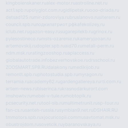
kingbolenskaner.ru
alex-motor.ru
astroline.net.ru
act1.spb.ru
polyglot.com.ru
gidlipetsk.ru
ooo-driada.ru
detsad125.ru
mir-zdoroviya.ru
bruslanovo.ru
siterem.ru
council.spb.ru
лодкипатриот.рф
kafekolizey.ru
iclub.net.ru
gazon-easy.ru
sugarepilekb.ru
grinox.ru
pylesostineco.ru
msts-ozarenie.ru
kameryjooan.ru
artemovskij.ru
dopler.spb.ru
aid70.ru
metall-perm.ru
ndm.msk.ru
ratingzooshop.ru
apiaccess.ru
globalautotrade.info
bezverhovskoe.ru
drsschool.ru
ZOOSMART.SPB.RU
dalakony.ru
medikijob.ru
remontt.spb.ru
photostudia.spb.ru
myragon.ru
terramia.ru
academy62.ru
gardengallereya.ru
rti.com.ru
artem-news.ru
biserinca.ru
krasnodarkurort.com
imshowtv.ru
mebel-v-tule.ru
mobtopik.ru
pcsecurity.net.ru
tool-sib.ru
multimetrunit.ru
sp-tour.ru
fan-cs.ru
santeh-russia.ru
symbian9.net.ru
DSHAIR.RU
tmmotors.spb.ru
xjocuricopii.com
musavtomat.msk.ru
obustrojdom.ru
sovetcik.ru
ybaranovskaya.ru