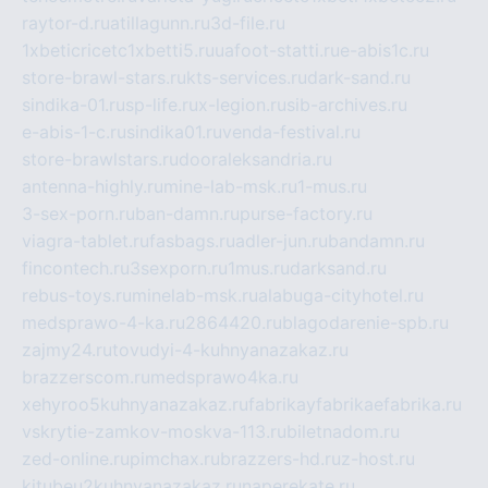
raytor-d.ru
atillagunn.ru
3d-file.ru
1xbeticricetc1xbetti5.ru
uafoot-statti.ru
e-abis1c.ru
store-brawl-stars.ru
kts-services.ru
dark-sand.ru
sindika-01.ru
sp-life.ru
x-legion.ru
sib-archives.ru
e-abis-1-c.ru
sindika01.ru
venda-festival.ru
store-brawlstars.ru
dooraleksandria.ru
antenna-highly.ru
mine-lab-msk.ru
1-mus.ru
3-sex-porn.ru
ban-damn.ru
purse-factory.ru
viagra-tablet.ru
fasbags.ru
adler-jun.ru
bandamn.ru
fincontech.ru
3sexporn.ru
1mus.ru
darksand.ru
rebus-toys.ru
minelab-msk.ru
alabuga-cityhotel.ru
medsprawo-4-ka.ru
2864420.ru
blagodarenie-spb.ru
zajmy24.ru
tovudyi-4-kuhnyanazakaz.ru
brazzerscom.ru
medsprawo4ka.ru
xehyroo5kuhnyanazakaz.ru
fabrikayfabrikaefabrika.ru
vskrytie-zamkov-moskva-113.ru
biletnadom.ru
zed-online.ru
pimchax.ru
brazzers-hd.ru
z-host.ru
kitubeu2kuhnyanazakaz.ru
naperekate.ru