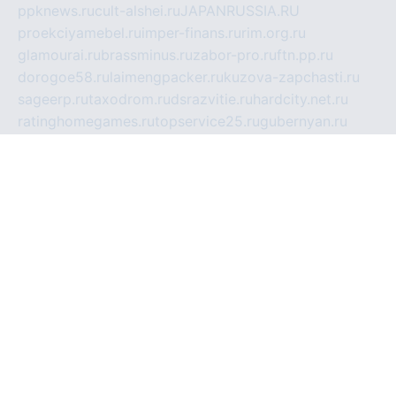
ppknews.ru
cult-alshei.ru
JAPANRUSSIA.RU
proekciyamebel.ru
imper-finans.ru
rim.org.ru
glamourai.ru
brassminus.ru
zabor-pro.ru
ftn.pp.ru
dorogoe58.ru
laimengpacker.ru
kuzova-zapchasti.ru
sageerp.ru
taxodrom.ru
dsrazvitie.ru
hardcity.net.ru
ratinghomegames.ru
topservice25.ru
gubernyan.ru
gtglasslined.ru
ii4.ru
tssport.spb.ru
andorra24.com
blackwallstreet.ru
oboimos.ru
optim-doors.com.ru
ikuch.ru
nycr.org.ru
npa21.ru
vremya-ch.spb.ru
desert000.ru
ivtorgi.ru
ifiori.ru
catalog-statei.ru
dcv.org.ru
spetsmaster174.ru
ipkameryhiseeu.ru
dum26.ru
ruspol.spb.ru
fr-opendp.ru
kam-solnyshko.ru
cheyenne-arapaho.ru
sevzapmetal.spb.ru
ted-lapidus.spb.ru
parasite-eliminator.ru
sigma-complete.ru
modernworld.ru
dama-moda.ru
eholot-group.ru
sk-nvkz.ru
DRONGOLD.RU
democratia2.ru
i-farmer.ru
mass-sport.org
jablonex.spb.ru
bookmess.ru
linkword.ru