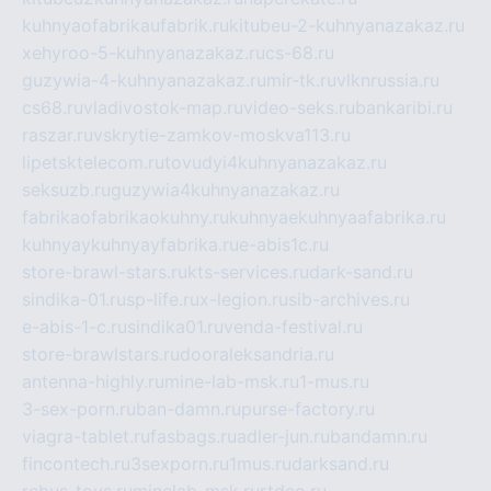
kuhnyaofabrikaufabrik.ru
kitubeu-2-kuhnyanazakaz.ru
xehyroo-5-kuhnyanazakaz.ru
cs-68.ru
guzywia-4-kuhnyanazakaz.ru
mir-tk.ru
vlknrussia.ru
cs68.ru
vladivostok-map.ru
video-seks.ru
bankaribi.ru
raszar.ru
vskrytie-zamkov-moskva113.ru
lipetsktelecom.ru
tovudyi4kuhnyanazakaz.ru
seksuzb.ru
guzywia4kuhnyanazakaz.ru
fabrikaofabrikaokuhny.ru
kuhnyaekuhnyaafabrika.ru
kuhnyaykuhnyayfabrika.ru
e-abis1c.ru
store-brawl-stars.ru
kts-services.ru
dark-sand.ru
sindika-01.ru
sp-life.ru
x-legion.ru
sib-archives.ru
e-abis-1-c.ru
sindika01.ru
venda-festival.ru
store-brawlstars.ru
dooraleksandria.ru
antenna-highly.ru
mine-lab-msk.ru
1-mus.ru
3-sex-porn.ru
ban-damn.ru
purse-factory.ru
viagra-tablet.ru
fasbags.ru
adler-jun.ru
bandamn.ru
fincontech.ru
3sexporn.ru
1mus.ru
darksand.ru