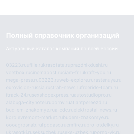
Полный справочник организаций
Актуальный каталог компаний по всей России
03223.ru
ufille.ru
krasotata.ru
prazdnikdushi.ru
veetbox.ru
cinemapost.ru
ciam-fr.ru
kraft-you.ru
mega-press.ru
03223.ru
web-explore.ru
rastenuya.ru
eurovision-russia.ru
strah-news.ru
freeride-team.ru
itrack-24.ru
sexshopexpress.ru
autostudiopro.ru
alabuga-cityhotel.ru
pornv.ru
atlantpereezd.ru
bud-em-znakomye.ru
a-cdc.ru
elektrostal-news.ru
korolevremont-market.ru
budem-znakomye.ru
oooagrosnab.ru
fpodaso.ru
emfire.ru
pro-otdelky.ru
ukrasotki.ru
seksuzbek.ru
seks-uzbek.ru
porno-vk.ru