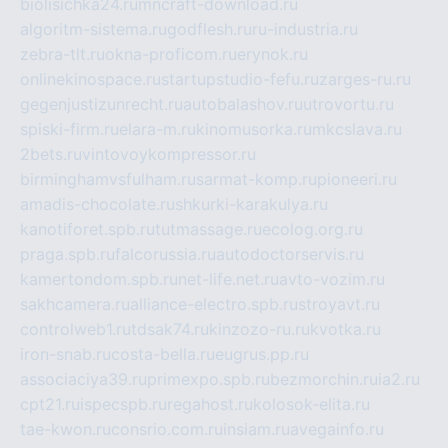
biolisichka24.ru
mncraft-download.ru
algoritm-sistema.ru
godflesh.ru
ru-industria.ru
zebra-tlt.ru
okna-proficom.ru
erynok.ru
onlinekinospace.ru
startupstudio-fefu.ru
zarges-ru.ru
gegenjustizunrecht.ru
autobalashov.ru
utrovortu.ru
spiski-firm.ru
elara-m.ru
kinomusorka.ru
mkcslava.ru
2bets.ru
vintovoykompressor.ru
birminghamvsfulham.ru
sarmat-komp.ru
pioneeri.ru
amadis-chocolate.ru
shkurki-karakulya.ru
kanotiforet.spb.ru
tutmassage.ru
ecolog.org.ru
praga.spb.ru
falcorussia.ru
autodoctorservis.ru
kamertondom.spb.ru
net-life.net.ru
avto-vozim.ru
sakhcamera.ru
alliance-electro.spb.ru
stroyavt.ru
controlweb1.ru
tdsak74.ru
kinzozo-ru.ru
kvotka.ru
iron-snab.ru
costa-bella.ru
eugrus.pp.ru
associaciya39.ru
primexpo.spb.ru
bezmorchin.ru
ia2.ru
cpt21.ru
ispecspb.ru
regahost.ru
kolosok-elita.ru
tae-kwon.ru
consrio.com.ru
insiam.ru
avegainfo.ru