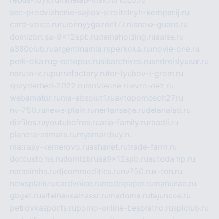
rebus-toys.ru
minelab-msk.ru
rtdco.ru
seo-prodvizhenie-sajtov-stroitelnyh-kompanij.ru
card-voice.ru
rulonnyygazon177.ru
snow-guard.ru
domizbrusa-9x12spb.ru
demaholding.ru
aalse.ru
a380club.ru
argentinamia.ru
perkoka.ru
movie-one.ru
perk-oka.ru
g-octopus.ru
sibarchives.ru
andreislyusar.ru
naruto-x.ru
pursefactory.ru
tor-lyubov-i-grom.ru
spayderhed-2022.ru
movieone.ru
evro-dez.ru
webamator.ru
ma-absolut1.ru
avtopomosch27.ru
nv-750.ru
news-plain.ru
nertansaga.ru
delanalad.ru
dizfiles.ru
youtubefree.ru
aria-family.ru
roadli.ru
planeta-samara.ru
mysmartbuy.ru
matrasy-kemerovo.ru
ashanet.ru
trade-farm.ru
dotcustoms.ru
domizbrusa9x12spb.ru
autodamp.ru
narasimha.ru
djcommodities.ru
nv750.ru
x-ton.ru
newsplain.ru
cardvoice.ru
modopaper.ru
manunae.ru
gbget.ru
alfeihavsalnassr.ru
madoma.ru
tajuncos.ru
petrovkasports.ru
porno-online-besplatno.ru
splclub.ru