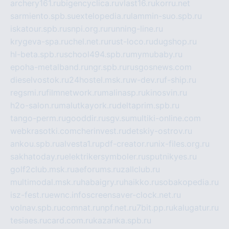
archery161.ru
bigencyclica.ru
vlast16.ru
korru.net
sarmiento.spb.su
extelopedia.ru
lammin-suo.spb.ru
iskatour.spb.ru
snpi.org.ru
running-line.ru
krygeva-spa.ru
chel.net.ru
rust-loco.ru
dugshop.ru
hl-beta.spb.ru
school494.spb.ru
mymubaby.ru
epoha-metalband.ru
ngr.spb.ru
rusgosnews.com
dieselvostok.ru
24hostel.msk.ru
w-dev.ru
f-ship.ru
regsmi.ru
filmnetwork.ru
malinasp.ru
kinosvin.ru
h2o-salon.ru
malutkayork.ru
deltaprim.spb.ru
tango-perm.ru
gooddir.ru
sgv.su
multiki-online.com
webkrasotki.com
cherinvest.ru
detskiy-ostrov.ru
ankou.spb.ru
alvesta1.ru
pdf-creator.ru
nix-files.org.ru
sakhatoday.ru
elektrikersymboler.ru
sputnikyes.ru
golf2club.msk.ru
aeforums.ru
zallclub.ru
multimodal.msk.ru
habaigry.ru
haikko.ru
sobakopedia.ru
isz-fest.ru
ewnc.info
screensaver-clock.net.ru
volnav.spb.ru
comnat.ru
npf.net.ru
7bit.pp.ru
kalugatur.ru
tesiaes.ru
card.com.ru
kazanka.spb.ru