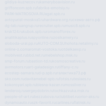
gildiya-kuznecov.ru
kameryboavision.ru
griffoncom.spb.ru
fabrika-emotsiy.ru
PARK-MATROSOVA.RU
agat.spb.ru
avtoyurist-moskva1.ru
hardware.org.ru
схема-авто.рф
dg-lab.ru
angrup.ru
recruiter.spb.ru
music8.spb.ru
krsk124.ru
kubok.spb.ru
romanofforex.ru
analitikaplus.ru
spyonline.ru
zosikamery.ru
sloboda-ural.pp.ru
AUTO-COM.SU
hohota.net
alimy.ru
online-z.com
aromat-vostoka.ru
otdelkaexp.ru
mobilvest.ru
bbd.net.ru
mebelshop.msk.ru
smp-forum.ru
bastion-td.ru
kosmoscreative.ru
avrmotors.ru
art-galadesign.ru
tiffany-c.ru
ecostep-samara.ru
d-p.spb.ru
галактика73.рф
sko.com.ru
davitamebel-spb.ru
fotsis.ru
tesiaes.ru
kokoroyari.spb.ru
blesna-kazan.ru
mossilver.ru
lenderoq.ru
sergeydobrin.ru
tochkazvuka.msk.ru
people-of-art.ru
bezzubova.ru
clubtibet.ru
orior-aks.ru
dynamoauto.ru
szk-favorit.ru
carlines.ru
flatnsk.ru