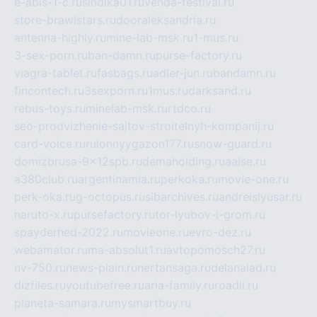
e-abis-1-c.ru
sindika01.ru
venda-festival.ru
store-brawlstars.ru
dooraleksandria.ru
antenna-highly.ru
mine-lab-msk.ru
1-mus.ru
3-sex-porn.ru
ban-damn.ru
purse-factory.ru
viagra-tablet.ru
fasbags.ru
adler-jun.ru
bandamn.ru
fincontech.ru
3sexporn.ru
1mus.ru
darksand.ru
rebus-toys.ru
minelab-msk.ru
rtdco.ru
seo-prodvizhenie-sajtov-stroitelnyh-kompanij.ru
card-voice.ru
rulonnyygazon177.ru
snow-guard.ru
domizbrusa-9x12spb.ru
demaholding.ru
aalse.ru
a380club.ru
argentinamia.ru
perkoka.ru
movie-one.ru
perk-oka.ru
g-octopus.ru
sibarchives.ru
andreislyusar.ru
naruto-x.ru
pursefactory.ru
tor-lyubov-i-grom.ru
spayderhed-2022.ru
movieone.ru
evro-dez.ru
webamator.ru
ma-absolut1.ru
avtopomosch27.ru
nv-750.ru
news-plain.ru
nertansaga.ru
delanalad.ru
dizfiles.ru
youtubefree.ru
aria-family.ru
roadli.ru
planeta-samara.ru
mysmartbuy.ru