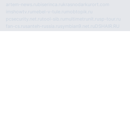
artem-news.ru
biserinca.ru
krasnodarkurort.com
imshowtv.ru
mebel-v-tule.ru
mobtopik.ru
pcsecurity.net.ru
tool-sib.ru
multimetrunit.ru
sp-tour.ru
fan-cs.ru
santeh-russia.ru
symbian9.net.ru
DSHAIR.RU
tmmotors.spb.ru
xjocuricopii.com
musavtomat.msk.ru
obustrojdom.ru
sovetcik.ru
ybaranovskaya.ru
ppknews.ru
cult-alshei.ru
JAPANRUSSIA.RU
proekciyamebel.ru
imper-finans.ru
rim.org.ru
glamourai.ru
brassminus.ru
zabor-pro.ru
ftn.pp.ru
dorogoe58.ru
laimengpacker.ru
kuzova-zapchasti.ru
sageerp.ru
taxodrom.ru
dsrazvitie.ru
hardcity.net.ru
ratinghomegames.ru
topservice25.ru
gubernyan.ru
gtglasslined.ru
ii4.ru
tssport.spb.ru
andorra24.com
blackwallstreet.ru
oboimos.ru
optim-doors.com.ru
ikuch.ru
nycr.org.ru
npa21.ru
vremya-ch.spb.ru
desert000.ru
ivtorgi.ru
ifiori.ru
catalog-statei.ru
dcv.org.ru
spetsmaster174.ru
ipkameryhiseeu.ru
dum26.ru
ruspol.spb.ru
fr-opendp.ru
kam-solnyshko.ru