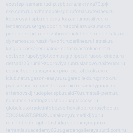
ecostep-samara.ru
d-p.spb.ru
галактика73.рф
sko.com.ru
davitamebel-spb.ru
fotsis.ru
tesiaes.ru
kokoroyari.spb.ru
blesna-kazan.ru
mossilver.ru
lenderoq.ru
sergeydobrin.ru
tochkazvuka.msk.ru
people-of-art.ru
bezzubova.ru
clubtibet.ru
orior-aks.ru
dynamoauto.ru
szk-favorit.ru
carlines.ru
flatnsk.ru
kingbolenskaner.ru
alex-motor.ru
astroline.net.ru
act1.spb.ru
polyglot.com.ru
gidlipetsk.ru
ooo-driada.ru
detsad125.ru
mir-zdoroviya.ru
bruslanovo.ru
siterem.ru
council.spb.ru
лодкипатриот.рф
kafekolizey.ru
iclub.net.ru
gazon-easy.ru
sugarepilekb.ru
grinox.ru
pylesostineco.ru
msts-ozarenie.ru
kameryjooan.ru
artemovskij.ru
dopler.spb.ru
aid70.ru
metall-perm.ru
ndm.msk.ru
ratingzooshop.ru
apiaccess.ru
globalautotrade.info
bezverhovskoe.ru
drsschool.ru
ZOOSMART.SPB.RU
dalakony.ru
medikijob.ru
remontt.spb.ru
photostudia.spb.ru
myragon.ru
terramia.ru
academy62.ru
gardengallereya.ru
rti.com.ru