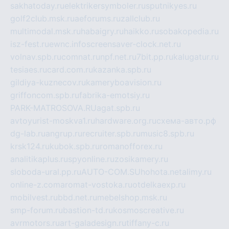
sakhatoday.ru
elektrikersymboler.ru
sputnikyes.ru
golf2club.msk.ru
aeforums.ru
zallclub.ru
multimodal.msk.ru
habaigry.ru
haikko.ru
sobakopedia.ru
isz-fest.ru
ewnc.info
screensaver-clock.net.ru
volnav.spb.ru
comnat.ru
npf.net.ru
7bit.pp.ru
kalugatur.ru
tesiaes.ru
card.com.ru
kazanka.spb.ru
gildiya-kuznecov.ru
kameryboavision.ru
griffoncom.spb.ru
fabrika-emotsiy.ru
PARK-MATROSOVA.RU
agat.spb.ru
avtoyurist-moskva1.ru
hardware.org.ru
схема-авто.рф
dg-lab.ru
angrup.ru
recruiter.spb.ru
music8.spb.ru
krsk124.ru
kubok.spb.ru
romanofforex.ru
analitikaplus.ru
spyonline.ru
zosikamery.ru
sloboda-ural.pp.ru
AUTO-COM.SU
hohota.net
alimy.ru
online-z.com
aromat-vostoka.ru
otdelkaexp.ru
mobilvest.ru
bbd.net.ru
mebelshop.msk.ru
smp-forum.ru
bastion-td.ru
kosmoscreative.ru
avrmotors.ru
art-galadesign.ru
tiffany-c.ru