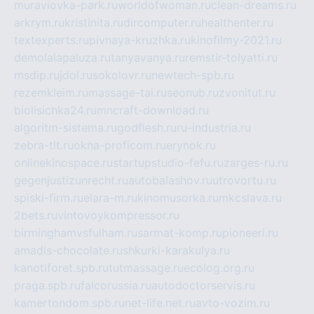
muraviovka-park.ru
worldofwoman.ru
clean-dreams.ru
arkrym.ru
kristinita.ru
dircomputer.ru
healthenter.ru
textexperts.ru
pivnaya-kruzhka.ru
kinofilmy-2021.ru
demolalapaluza.ru
tanyavanya.ru
remstir-tolyatti.ru
msdip.ru
jdol.ru
sokolovr.ru
newtech-spb.ru
rezemkleim.ru
massage-tai.ru
seonub.ru
zvonitut.ru
biolisichka24.ru
mncraft-download.ru
algoritm-sistema.ru
godflesh.ru
ru-industria.ru
zebra-tlt.ru
okna-proficom.ru
erynok.ru
onlinekinospace.ru
startupstudio-fefu.ru
zarges-ru.ru
gegenjustizunrecht.ru
autobalashov.ru
utrovortu.ru
spiski-firm.ru
elara-m.ru
kinomusorka.ru
mkcslava.ru
2bets.ru
vintovoykompressor.ru
birminghamvsfulham.ru
sarmat-komp.ru
pioneeri.ru
amadis-chocolate.ru
shkurki-karakulya.ru
kanotiforet.spb.ru
tutmassage.ru
ecolog.org.ru
praga.spb.ru
falcorussia.ru
autodoctorservis.ru
kamertondom.spb.ru
net-life.net.ru
avto-vozim.ru