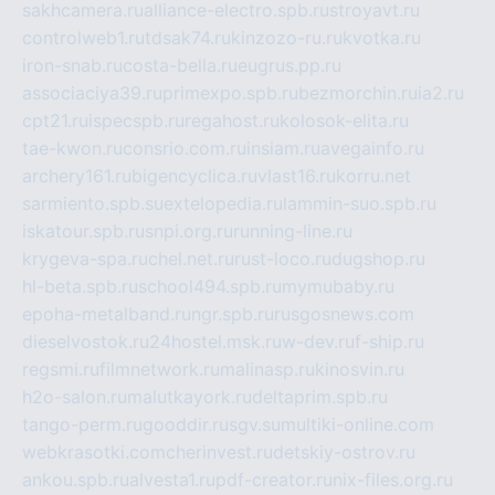
sakhcamera.ru
alliance-electro.spb.ru
stroyavt.ru
controlweb1.ru
tdsak74.ru
kinzozo-ru.ru
kvotka.ru
iron-snab.ru
costa-bella.ru
eugrus.pp.ru
associaciya39.ru
primexpo.spb.ru
bezmorchin.ru
ia2.ru
cpt21.ru
ispecspb.ru
regahost.ru
kolosok-elita.ru
tae-kwon.ru
consrio.com.ru
insiam.ru
avegainfo.ru
archery161.ru
bigencyclica.ru
vlast16.ru
korru.net
sarmiento.spb.su
extelopedia.ru
lammin-suo.spb.ru
iskatour.spb.ru
snpi.org.ru
running-line.ru
krygeva-spa.ru
chel.net.ru
rust-loco.ru
dugshop.ru
hl-beta.spb.ru
school494.spb.ru
mymubaby.ru
epoha-metalband.ru
ngr.spb.ru
rusgosnews.com
dieselvostok.ru
24hostel.msk.ru
w-dev.ru
f-ship.ru
regsmi.ru
filmnetwork.ru
malinasp.ru
kinosvin.ru
h2o-salon.ru
malutkayork.ru
deltaprim.spb.ru
tango-perm.ru
gooddir.ru
sgv.su
multiki-online.com
webkrasotki.com
cherinvest.ru
detskiy-ostrov.ru
ankou.spb.ru
alvesta1.ru
pdf-creator.ru
nix-files.org.ru