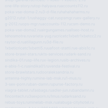
one-life-story.ru
top-halyava.ru
accounts112.ru
poka-vse-doma-2.ru
3-d-file.ru
hahahaharms.ru
g2012.ru
tst-1.ru
shaggy-cat.ru
opsmgr.ru
ev-gallery.ru
g-2012.ru
ops-mgr.ru
accounts-112.ru
csm-demo.ru
poka-vse-doma2.ru
airgungames.ru
allseo-host.ru
tehosmotre.ru
varieta-yug.ru
cricetc1xbetr1xbetcc2.ru
raytor-d.ru
atillagunn.ru
3d-file.ru
1xbeticricetc1xbetti5.ru
uafoot-statti.ru
e-abis1c.ru
store-brawl-stars.ru
kts-services.ru
dark-sand.ru
sindika-01.ru
sp-life.ru
x-legion.ru
sib-archives.ru
e-abis-1-c.ru
sindika01.ru
venda-festival.ru
store-brawlstars.ru
dooraleksandria.ru
antenna-highly.ru
mine-lab-msk.ru
1-mus.ru
3-sex-porn.ru
ban-damn.ru
purse-factory.ru
viagra-tablet.ru
fasbags.ru
adler-jun.ru
bandamn.ru
fincontech.ru
3sexporn.ru
1mus.ru
darksand.ru
rebus-toys.ru
minelab-msk.ru
alabuga-cityhotel.ru