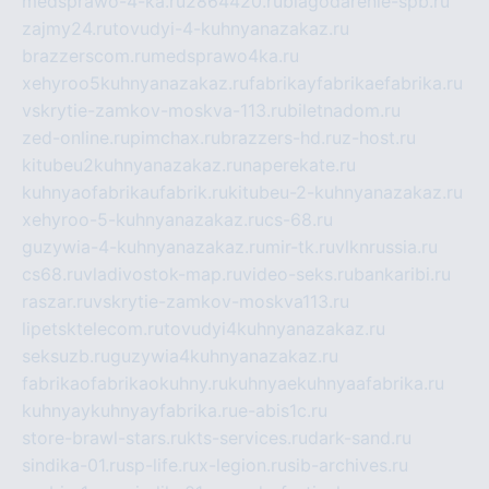
medsprawo-4-ka.ru
2864420.ru
blagodarenie-spb.ru
zajmy24.ru
tovudyi-4-kuhnyanazakaz.ru
brazzerscom.ru
medsprawo4ka.ru
xehyroo5kuhnyanazakaz.ru
fabrikayfabrikaefabrika.ru
vskrytie-zamkov-moskva-113.ru
biletnadom.ru
zed-online.ru
pimchax.ru
brazzers-hd.ru
z-host.ru
kitubeu2kuhnyanazakaz.ru
naperekate.ru
kuhnyaofabrikaufabrik.ru
kitubeu-2-kuhnyanazakaz.ru
xehyroo-5-kuhnyanazakaz.ru
cs-68.ru
guzywia-4-kuhnyanazakaz.ru
mir-tk.ru
vlknrussia.ru
cs68.ru
vladivostok-map.ru
video-seks.ru
bankaribi.ru
raszar.ru
vskrytie-zamkov-moskva113.ru
lipetsktelecom.ru
tovudyi4kuhnyanazakaz.ru
seksuzb.ru
guzywia4kuhnyanazakaz.ru
fabrikaofabrikaokuhny.ru
kuhnyaekuhnyaafabrika.ru
kuhnyaykuhnyayfabrika.ru
e-abis1c.ru
store-brawl-stars.ru
kts-services.ru
dark-sand.ru
sindika-01.ru
sp-life.ru
x-legion.ru
sib-archives.ru