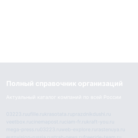
Полный справочник организаций
Актуальный каталог компаний по всей России
03223.ru
ufille.ru
krasotata.ru
prazdnikdushi.ru
veetbox.ru
cinemapost.ru
ciam-fr.ru
kraft-you.ru
mega-press.ru
03223.ru
web-explore.ru
rastenuya.ru
eurovision-russia.ru
strah-news.ru
freeride-team.ru