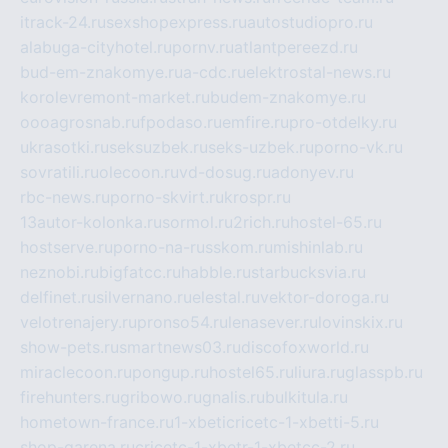
itrack-24.ru
sexshopexpress.ru
autostudiopro.ru
alabuga-cityhotel.ru
pornv.ru
atlantpereezd.ru
bud-em-znakomye.ru
a-cdc.ru
elektrostal-news.ru
korolevremont-market.ru
budem-znakomye.ru
oooagrosnab.ru
fpodaso.ru
emfire.ru
pro-otdelky.ru
ukrasotki.ru
seksuzbek.ru
seks-uzbek.ru
porno-vk.ru
sovratili.ru
olecoon.ru
vd-dosug.ru
adonyev.ru
rbc-news.ru
porno-skvirt.ru
krospr.ru
13autor-kolonka.ru
sormol.ru
2rich.ru
hostel-65.ru
hostserve.ru
porno-na-russkom.ru
mishinlab.ru
neznobi.ru
bigfatcc.ru
habble.ru
starbucksvia.ru
delfinet.ru
silvernano.ru
elestal.ru
vektor-doroga.ru
velotrenajery.ru
pronso54.ru
lenasever.ru
lovinskix.ru
show-pets.ru
smartnews03.ru
discofoxworld.ru
miraclecoon.ru
pongup.ru
hostel65.ru
liura.ru
glasspb.ru
firehunters.ru
gribowo.ru
gnalis.ru
bulkitula.ru
hometown-france.ru
1-xbeticricetc-1-xbetti-5.ru
shop-garena.ru
cricetc-1-xbetr-1-xbetcc-2.ru