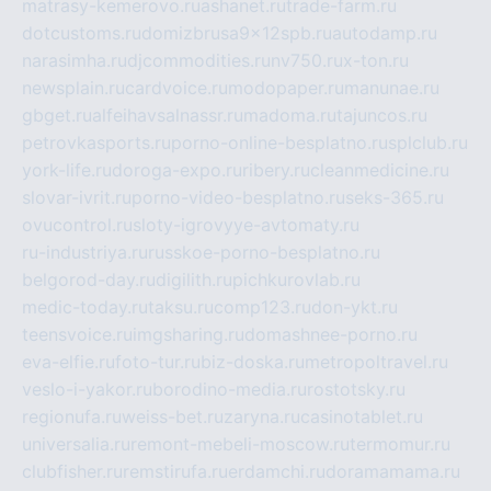
matrasy-kemerovo.ru
ashanet.ru
trade-farm.ru
dotcustoms.ru
domizbrusa9x12spb.ru
autodamp.ru
narasimha.ru
djcommodities.ru
nv750.ru
x-ton.ru
newsplain.ru
cardvoice.ru
modopaper.ru
manunae.ru
gbget.ru
alfeihavsalnassr.ru
madoma.ru
tajuncos.ru
petrovkasports.ru
porno-online-besplatno.ru
splclub.ru
york-life.ru
doroga-expo.ru
ribery.ru
cleanmedicine.ru
slovar-ivrit.ru
porno-video-besplatno.ru
seks-365.ru
ovucontrol.ru
sloty-igrovyye-avtomaty.ru
ru-industriya.ru
russkoe-porno-besplatno.ru
belgorod-day.ru
digilith.ru
pichkurovlab.ru
medic-today.ru
taksu.ru
comp123.ru
don-ykt.ru
teensvoice.ru
imgsharing.ru
domashnee-porno.ru
eva-elfie.ru
foto-tur.ru
biz-doska.ru
metropoltravel.ru
veslo-i-yakor.ru
borodino-media.ru
rostotsky.ru
regionufa.ru
weiss-bet.ru
zaryna.ru
casinotablet.ru
universalia.ru
remont-mebeli-moscow.ru
termomur.ru
clubfisher.ru
remstirufa.ru
erdamchi.ru
doramamama.ru