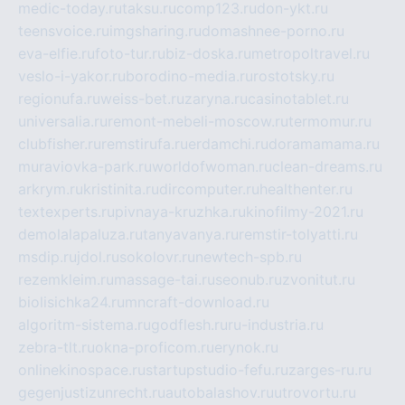
medic-today.ru
taksu.ru
comp123.ru
don-ykt.ru
teensvoice.ru
imgsharing.ru
domashnee-porno.ru
eva-elfie.ru
foto-tur.ru
biz-doska.ru
metropoltravel.ru
veslo-i-yakor.ru
borodino-media.ru
rostotsky.ru
regionufa.ru
weiss-bet.ru
zaryna.ru
casinotablet.ru
universalia.ru
remont-mebeli-moscow.ru
termomur.ru
clubfisher.ru
remstirufa.ru
erdamchi.ru
doramamama.ru
muraviovka-park.ru
worldofwoman.ru
clean-dreams.ru
arkrym.ru
kristinita.ru
dircomputer.ru
healthenter.ru
textexperts.ru
pivnaya-kruzhka.ru
kinofilmy-2021.ru
demolalapaluza.ru
tanyavanya.ru
remstir-tolyatti.ru
msdip.ru
jdol.ru
sokolovr.ru
newtech-spb.ru
rezemkleim.ru
massage-tai.ru
seonub.ru
zvonitut.ru
biolisichka24.ru
mncraft-download.ru
algoritm-sistema.ru
godflesh.ru
ru-industria.ru
zebra-tlt.ru
okna-proficom.ru
erynok.ru
onlinekinospace.ru
startupstudio-fefu.ru
zarges-ru.ru
gegenjustizunrecht.ru
autobalashov.ru
utrovortu.ru