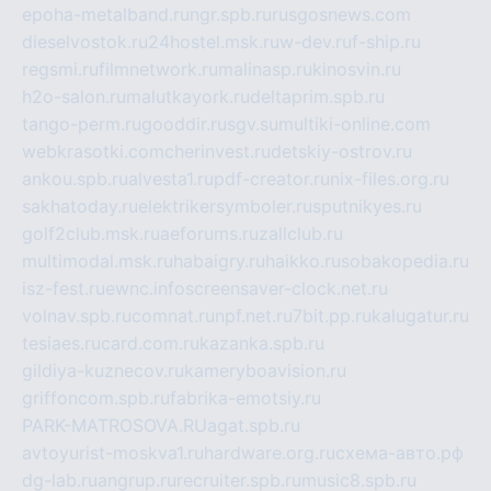
epoha-metalband.ru
ngr.spb.ru
rusgosnews.com
dieselvostok.ru
24hostel.msk.ru
w-dev.ru
f-ship.ru
regsmi.ru
filmnetwork.ru
malinasp.ru
kinosvin.ru
h2o-salon.ru
malutkayork.ru
deltaprim.spb.ru
tango-perm.ru
gooddir.ru
sgv.su
multiki-online.com
webkrasotki.com
cherinvest.ru
detskiy-ostrov.ru
ankou.spb.ru
alvesta1.ru
pdf-creator.ru
nix-files.org.ru
sakhatoday.ru
elektrikersymboler.ru
sputnikyes.ru
golf2club.msk.ru
aeforums.ru
zallclub.ru
multimodal.msk.ru
habaigry.ru
haikko.ru
sobakopedia.ru
isz-fest.ru
ewnc.info
screensaver-clock.net.ru
volnav.spb.ru
comnat.ru
npf.net.ru
7bit.pp.ru
kalugatur.ru
tesiaes.ru
card.com.ru
kazanka.spb.ru
gildiya-kuznecov.ru
kameryboavision.ru
griffoncom.spb.ru
fabrika-emotsiy.ru
PARK-MATROSOVA.RU
agat.spb.ru
avtoyurist-moskva1.ru
hardware.org.ru
схема-авто.рф
dg-lab.ru
angrup.ru
recruiter.spb.ru
music8.spb.ru