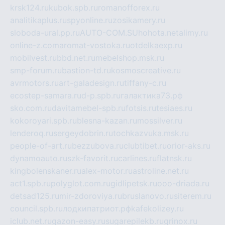
krsk124.ru
kubok.spb.ru
romanofforex.ru
analitikaplus.ru
spyonline.ru
zosikamery.ru
sloboda-ural.pp.ru
AUTO-COM.SU
hohota.net
alimy.ru
online-z.com
aromat-vostoka.ru
otdelkaexp.ru
mobilvest.ru
bbd.net.ru
mebelshop.msk.ru
smp-forum.ru
bastion-td.ru
kosmoscreative.ru
avrmotors.ru
art-galadesign.ru
tiffany-c.ru
ecostep-samara.ru
d-p.spb.ru
галактика73.рф
sko.com.ru
davitamebel-spb.ru
fotsis.ru
tesiaes.ru
kokoroyari.spb.ru
blesna-kazan.ru
mossilver.ru
lenderoq.ru
sergeydobrin.ru
tochkazvuka.msk.ru
people-of-art.ru
bezzubova.ru
clubtibet.ru
orior-aks.ru
dynamoauto.ru
szk-favorit.ru
carlines.ru
flatnsk.ru
kingbolenskaner.ru
alex-motor.ru
astroline.net.ru
act1.spb.ru
polyglot.com.ru
gidlipetsk.ru
ooo-driada.ru
detsad125.ru
mir-zdoroviya.ru
bruslanovo.ru
siterem.ru
council.spb.ru
лодкипатриот.рф
kafekolizey.ru
iclub.net.ru
gazon-easy.ru
sugarepilekb.ru
grinox.ru