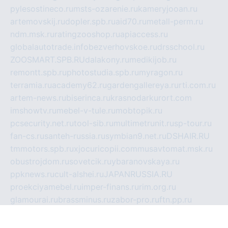
pylesostineco.ru
msts-ozarenie.ru
kameryjooan.ru
artemovskij.ru
dopler.spb.ru
aid70.ru
metall-perm.ru
ndm.msk.ru
ratingzooshop.ru
apiaccess.ru
globalautotrade.info
bezverhovskoe.ru
drsschool.ru
ZOOSMART.SPB.RU
dalakony.ru
medikijob.ru
remontt.spb.ru
photostudia.spb.ru
myragon.ru
terramia.ru
academy62.ru
gardengallereya.ru
rti.com.ru
artem-news.ru
biserinca.ru
krasnodarkurort.com
imshowtv.ru
mebel-v-tule.ru
mobtopik.ru
pcsecurity.net.ru
tool-sib.ru
multimetrunit.ru
sp-tour.ru
fan-cs.ru
santeh-russia.ru
symbian9.net.ru
DSHAIR.RU
tmmotors.spb.ru
xjocuricopii.com
musavtomat.msk.ru
obustrojdom.ru
sovetcik.ru
ybaranovskaya.ru
ppknews.ru
cult-alshei.ru
JAPANRUSSIA.RU
proekciyamebel.ru
imper-finans.ru
rim.org.ru
glamourai.ru
brassminus.ru
zabor-pro.ru
ftn.pp.ru
dorogoe58.ru
laimengpacker.ru
kuzova-zapchasti.ru
sageerp.ru
taxodrom.ru
dsrazvitie.ru
hardcity.net.ru