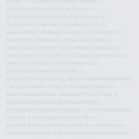
e-abis-1-c.ru
sindika01.ru
venda-festival.ru
store-brawlstars.ru
dooraleksandria.ru
antenna-highly.ru
mine-lab-msk.ru
1-mus.ru
3-sex-porn.ru
ban-damn.ru
purse-factory.ru
viagra-tablet.ru
fasbags.ru
adler-jun.ru
bandamn.ru
fincontech.ru
3sexporn.ru
1mus.ru
darksand.ru
rebus-toys.ru
minelab-msk.ru
alabuga-cityhotel.ru
medsprawo-4-ka.ru
2864420.ru
blagodarenie-spb.ru
zajmy24.ru
tovudyi-4-kuhnyanazakaz.ru
brazzerscom.ru
medsprawo4ka.ru
xehyroo5kuhnyanazakaz.ru
fabrikayfabrikaefabrika.ru
vskrytie-zamkov-moskva-113.ru
biletnadom.ru
zed-online.ru
pimchax.ru
brazzers-hd.ru
z-host.ru
kitubeu2kuhnyanazakaz.ru
naperekate.ru
kuhnyaofabrikaufabrik.ru
kitubeu-2-kuhnyanazakaz.ru
xehyroo-5-kuhnyanazakaz.ru
cs-68.ru
guzywia-4-kuhnyanazakaz.ru
mir-tk.ru
vlknrussia.ru
cs68.ru
vladivostok-map.ru
video-seks.ru
bankaribi.ru