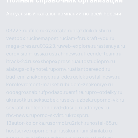
Актуальный каталог компаний по всей России
03223.ru
ufille.ru
krasotata.ru
prazdnikdushi.ru
veetbox.ru
cinemapost.ru
ciam-fr.ru
kraft-you.ru
mega-press.ru
03223.ru
web-explore.ru
rastenuya.ru
eurovision-russia.ru
strah-news.ru
freeride-team.ru
itrack-24.ru
sexshopexpress.ru
autostudiopro.ru
alabuga-cityhotel.ru
pornv.ru
atlantpereezd.ru
bud-em-znakomye.ru
a-cdc.ru
elektrostal-news.ru
korolevremont-market.ru
budem-znakomye.ru
oooagrosnab.ru
fpodaso.ru
emfire.ru
pro-otdelky.ru
ukrasotki.ru
seksuzbek.ru
seks-uzbek.ru
porno-vk.ru
sovratili.ru
olecoon.ru
vd-dosug.ru
adonyev.ru
rbc-news.ru
porno-skvirt.ru
krospr.ru
13autor-kolonka.ru
sormol.ru
2rich.ru
hostel-65.ru
hostserve.ru
porno-na-russkom.ru
mishinlab.ru