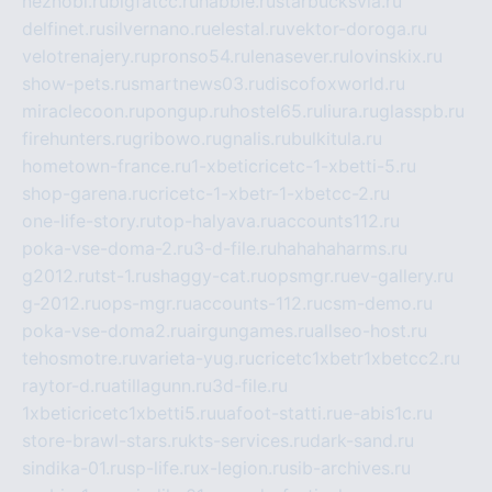
neznobi.ru
bigfatcc.ru
habble.ru
starbucksvia.ru
delfinet.ru
silvernano.ru
elestal.ru
vektor-doroga.ru
velotrenajery.ru
pronso54.ru
lenasever.ru
lovinskix.ru
show-pets.ru
smartnews03.ru
discofoxworld.ru
miraclecoon.ru
pongup.ru
hostel65.ru
liura.ru
glasspb.ru
firehunters.ru
gribowo.ru
gnalis.ru
bulkitula.ru
hometown-france.ru
1-xbeticricetc-1-xbetti-5.ru
shop-garena.ru
cricetc-1-xbetr-1-xbetcc-2.ru
one-life-story.ru
top-halyava.ru
accounts112.ru
poka-vse-doma-2.ru
3-d-file.ru
hahahaharms.ru
g2012.ru
tst-1.ru
shaggy-cat.ru
opsmgr.ru
ev-gallery.ru
g-2012.ru
ops-mgr.ru
accounts-112.ru
csm-demo.ru
poka-vse-doma2.ru
airgungames.ru
allseo-host.ru
tehosmotre.ru
varieta-yug.ru
cricetc1xbetr1xbetcc2.ru
raytor-d.ru
atillagunn.ru
3d-file.ru
1xbeticricetc1xbetti5.ru
uafoot-statti.ru
e-abis1c.ru
store-brawl-stars.ru
kts-services.ru
dark-sand.ru
sindika-01.ru
sp-life.ru
x-legion.ru
sib-archives.ru