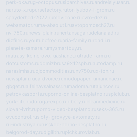
perk-oka.ru
g-octopus.ru
sibarchives.ru
andreislyusar.ru
naruto-x.ru
pursefactory.ru
tor-lyubov-i-grom.ru
spayderhed-2022.ru
movieone.ru
evro-dez.ru
webamator.ru
ma-absolut1.ru
avtopomosch27.ru
nv-750.ru
news-plain.ru
nertansaga.ru
delanalad.ru
dizfiles.ru
youtubefree.ru
aria-family.ru
roadli.ru
planeta-samara.ru
mysmartbuy.ru
matrasy-kemerovo.ru
ashanet.ru
trade-farm.ru
dotcustoms.ru
domizbrusa9x12spb.ru
autodamp.ru
narasimha.ru
djcommodities.ru
nv750.ru
x-ton.ru
newsplain.ru
cardvoice.ru
modopaper.ru
manunae.ru
gbget.ru
alfeihavsalnassr.ru
madoma.ru
tajuncos.ru
petrovkasports.ru
porno-online-besplatno.ru
splclub.ru
york-life.ru
doroga-expo.ru
ribery.ru
cleanmedicine.ru
slovar-ivrit.ru
porno-video-besplatno.ru
seks-365.ru
ovucontrol.ru
sloty-igrovyye-avtomaty.ru
ru-industriya.ru
russkoe-porno-besplatno.ru
belgorod-day.ru
digilith.ru
pichkurovlab.ru