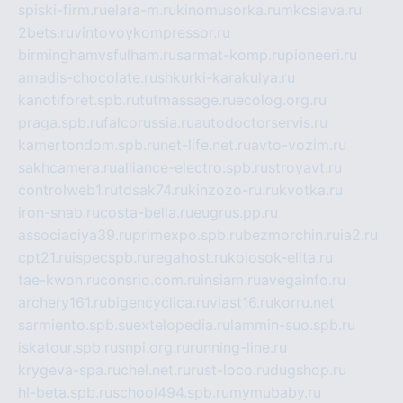
spiski-firm.ru
elara-m.ru
kinomusorka.ru
mkcslava.ru
2bets.ru
vintovoykompressor.ru
birminghamvsfulham.ru
sarmat-komp.ru
pioneeri.ru
amadis-chocolate.ru
shkurki-karakulya.ru
kanotiforet.spb.ru
tutmassage.ru
ecolog.org.ru
praga.spb.ru
falcorussia.ru
autodoctorservis.ru
kamertondom.spb.ru
net-life.net.ru
avto-vozim.ru
sakhcamera.ru
alliance-electro.spb.ru
stroyavt.ru
controlweb1.ru
tdsak74.ru
kinzozo-ru.ru
kvotka.ru
iron-snab.ru
costa-bella.ru
eugrus.pp.ru
associaciya39.ru
primexpo.spb.ru
bezmorchin.ru
ia2.ru
cpt21.ru
ispecspb.ru
regahost.ru
kolosok-elita.ru
tae-kwon.ru
consrio.com.ru
insiam.ru
avegainfo.ru
archery161.ru
bigencyclica.ru
vlast16.ru
korru.net
sarmiento.spb.su
extelopedia.ru
lammin-suo.spb.ru
iskatour.spb.ru
snpi.org.ru
running-line.ru
krygeva-spa.ru
chel.net.ru
rust-loco.ru
dugshop.ru
hl-beta.spb.ru
school494.spb.ru
mymubaby.ru