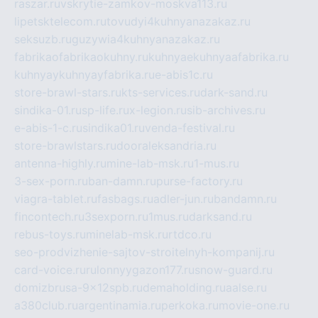
raszar.ru
vskrytie-zamkov-moskva113.ru
lipetsktelecom.ru
tovudyi4kuhnyanazakaz.ru
seksuzb.ru
guzywia4kuhnyanazakaz.ru
fabrikaofabrikaokuhny.ru
kuhnyaekuhnyaafabrika.ru
kuhnyaykuhnyayfabrika.ru
e-abis1c.ru
store-brawl-stars.ru
kts-services.ru
dark-sand.ru
sindika-01.ru
sp-life.ru
x-legion.ru
sib-archives.ru
e-abis-1-c.ru
sindika01.ru
venda-festival.ru
store-brawlstars.ru
dooraleksandria.ru
antenna-highly.ru
mine-lab-msk.ru
1-mus.ru
3-sex-porn.ru
ban-damn.ru
purse-factory.ru
viagra-tablet.ru
fasbags.ru
adler-jun.ru
bandamn.ru
fincontech.ru
3sexporn.ru
1mus.ru
darksand.ru
rebus-toys.ru
minelab-msk.ru
rtdco.ru
seo-prodvizhenie-sajtov-stroitelnyh-kompanij.ru
card-voice.ru
rulonnyygazon177.ru
snow-guard.ru
domizbrusa-9x12spb.ru
demaholding.ru
aalse.ru
a380club.ru
argentinamia.ru
perkoka.ru
movie-one.ru