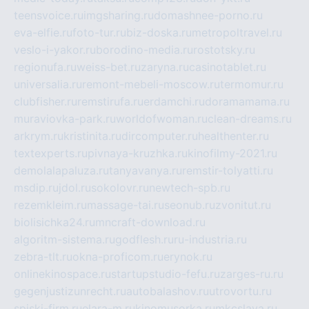
teensvoice.ru
imgsharing.ru
domashnee-porno.ru
eva-elfie.ru
foto-tur.ru
biz-doska.ru
metropoltravel.ru
veslo-i-yakor.ru
borodino-media.ru
rostotsky.ru
regionufa.ru
weiss-bet.ru
zaryna.ru
casinotablet.ru
universalia.ru
remont-mebeli-moscow.ru
termomur.ru
clubfisher.ru
remstirufa.ru
erdamchi.ru
doramamama.ru
muraviovka-park.ru
worldofwoman.ru
clean-dreams.ru
arkrym.ru
kristinita.ru
dircomputer.ru
healthenter.ru
textexperts.ru
pivnaya-kruzhka.ru
kinofilmy-2021.ru
demolalapaluza.ru
tanyavanya.ru
remstir-tolyatti.ru
msdip.ru
jdol.ru
sokolovr.ru
newtech-spb.ru
rezemkleim.ru
massage-tai.ru
seonub.ru
zvonitut.ru
biolisichka24.ru
mncraft-download.ru
algoritm-sistema.ru
godflesh.ru
ru-industria.ru
zebra-tlt.ru
okna-proficom.ru
erynok.ru
onlinekinospace.ru
startupstudio-fefu.ru
zarges-ru.ru
gegenjustizunrecht.ru
autobalashov.ru
utrovortu.ru
spiski-firm.ru
elara-m.ru
kinomusorka.ru
mkcslava.ru