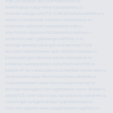
krsk124.ru
kubok.spb.ru
romanofforex.ru
analitikaplus.ru
spyonline.ru
zosikamery.ru
sloboda-ural.pp.ru
AUTO-COM.SU
hohota.net
alimy.ru
online-z.com
aromat-vostoka.ru
otdelkaexp.ru
mobilvest.ru
bbd.net.ru
mebelshop.msk.ru
smp-forum.ru
bastion-td.ru
kosmoscreative.ru
avrmotors.ru
art-galadesign.ru
tiffany-c.ru
ecostep-samara.ru
d-p.spb.ru
галактика73.рф
sko.com.ru
davitamebel-spb.ru
fotsis.ru
tesiaes.ru
kokoroyari.spb.ru
blesna-kazan.ru
mossilver.ru
lenderoq.ru
sergeydobrin.ru
tochkazvuka.msk.ru
people-of-art.ru
bezzubova.ru
clubtibet.ru
orior-aks.ru
dynamoauto.ru
szk-favorit.ru
carlines.ru
flatnsk.ru
kingbolenskaner.ru
alex-motor.ru
astroline.net.ru
act1.spb.ru
polyglot.com.ru
gidlipetsk.ru
ooo-driada.ru
detsad125.ru
mir-zdoroviya.ru
bruslanovo.ru
siterem.ru
council.spb.ru
лодкипатриот.рф
kafekolizey.ru
iclub.net.ru
gazon-easy.ru
sugarepilekb.ru
grinox.ru