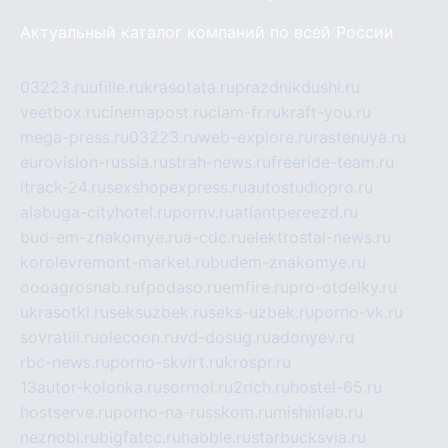
Актуальный каталог компаний по всей России
03223.ru
ufille.ru
krasotata.ru
prazdnikdushi.ru
veetbox.ru
cinemapost.ru
ciam-fr.ru
kraft-you.ru
mega-press.ru
03223.ru
web-explore.ru
rastenuya.ru
eurovision-russia.ru
strah-news.ru
freeride-team.ru
itrack-24.ru
sexshopexpress.ru
autostudiopro.ru
alabuga-cityhotel.ru
pornv.ru
atlantpereezd.ru
bud-em-znakomye.ru
a-cdc.ru
elektrostal-news.ru
korolevremont-market.ru
budem-znakomye.ru
oooagrosnab.ru
fpodaso.ru
emfire.ru
pro-otdelky.ru
ukrasotki.ru
seksuzbek.ru
seks-uzbek.ru
porno-vk.ru
sovratili.ru
olecoon.ru
vd-dosug.ru
adonyev.ru
rbc-news.ru
porno-skvirt.ru
krospr.ru
13autor-kolonka.ru
sormol.ru
2rich.ru
hostel-65.ru
hostserve.ru
porno-na-russkom.ru
mishinlab.ru
neznobi.ru
bigfatcc.ru
habble.ru
starbucksvia.ru