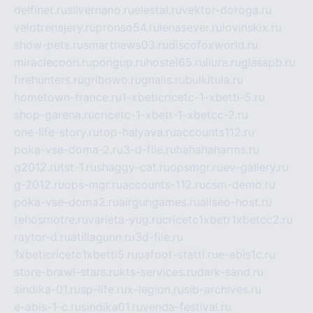
delfinet.ru
silvernano.ru
elestal.ru
vektor-doroga.ru
velotrenajery.ru
pronso54.ru
lenasever.ru
lovinskix.ru
show-pets.ru
smartnews03.ru
discofoxworld.ru
miraclecoon.ru
pongup.ru
hostel65.ru
liura.ru
glasspb.ru
firehunters.ru
gribowo.ru
gnalis.ru
bulkitula.ru
hometown-france.ru
1-xbeticricetc-1-xbetti-5.ru
shop-garena.ru
cricetc-1-xbetr-1-xbetcc-2.ru
one-life-story.ru
top-halyava.ru
accounts112.ru
poka-vse-doma-2.ru
3-d-file.ru
hahahaharms.ru
g2012.ru
tst-1.ru
shaggy-cat.ru
opsmgr.ru
ev-gallery.ru
g-2012.ru
ops-mgr.ru
accounts-112.ru
csm-demo.ru
poka-vse-doma2.ru
airgungames.ru
allseo-host.ru
tehosmotre.ru
varieta-yug.ru
cricetc1xbetr1xbetcc2.ru
raytor-d.ru
atillagunn.ru
3d-file.ru
1xbeticricetc1xbetti5.ru
uafoot-statti.ru
e-abis1c.ru
store-brawl-stars.ru
kts-services.ru
dark-sand.ru
sindika-01.ru
sp-life.ru
x-legion.ru
sib-archives.ru
e-abis-1-c.ru
sindika01.ru
venda-festival.ru