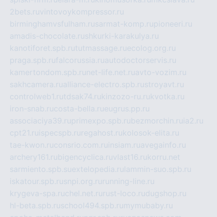
2bets.ru
vintovoykompressor.ru
birminghamvsfulham.ru
sarmat-komp.ru
pioneeri.ru
amadis-chocolate.ru
shkurki-karakulya.ru
kanotiforet.spb.ru
tutmassage.ru
ecolog.org.ru
praga.spb.ru
falcorussia.ru
autodoctorservis.ru
kamertondom.spb.ru
net-life.net.ru
avto-vozim.ru
sakhcamera.ru
alliance-electro.spb.ru
stroyavt.ru
controlweb1.ru
tdsak74.ru
kinzozo-ru.ru
kvotka.ru
iron-snab.ru
costa-bella.ru
eugrus.pp.ru
associaciya39.ru
primexpo.spb.ru
bezmorchin.ru
ia2.ru
cpt21.ru
ispecspb.ru
regahost.ru
kolosok-elita.ru
tae-kwon.ru
consrio.com.ru
insiam.ru
avegainfo.ru
archery161.ru
bigencyclica.ru
vlast16.ru
korru.net
sarmiento.spb.su
extelopedia.ru
lammin-suo.spb.ru
iskatour.spb.ru
snpi.org.ru
running-line.ru
krygeva-spa.ru
chel.net.ru
rust-loco.ru
dugshop.ru
hl-beta.spb.ru
school494.spb.ru
mymubaby.ru