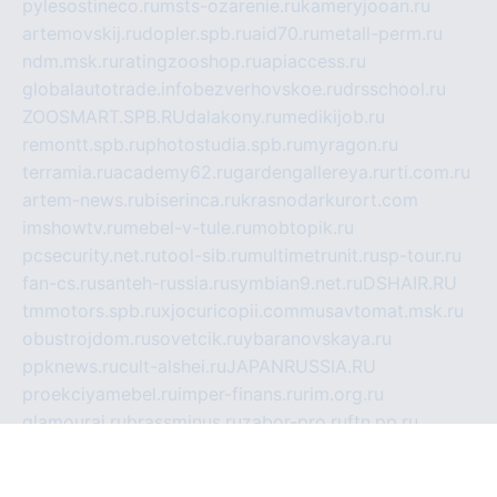
pylesostineco.ru
msts-ozarenie.ru
kameryjooan.ru
artemovskij.ru
dopler.spb.ru
aid70.ru
metall-perm.ru
ndm.msk.ru
ratingzooshop.ru
apiaccess.ru
globalautotrade.info
bezverhovskoe.ru
drsschool.ru
ZOOSMART.SPB.RU
dalakony.ru
medikijob.ru
remontt.spb.ru
photostudia.spb.ru
myragon.ru
terramia.ru
academy62.ru
gardengallereya.ru
rti.com.ru
artem-news.ru
biserinca.ru
krasnodarkurort.com
imshowtv.ru
mebel-v-tule.ru
mobtopik.ru
pcsecurity.net.ru
tool-sib.ru
multimetrunit.ru
sp-tour.ru
fan-cs.ru
santeh-russia.ru
symbian9.net.ru
DSHAIR.RU
tmmotors.spb.ru
xjocuricopii.com
musavtomat.msk.ru
obustrojdom.ru
sovetcik.ru
ybaranovskaya.ru
ppknews.ru
cult-alshei.ru
JAPANRUSSIA.RU
proekciyamebel.ru
imper-finans.ru
rim.org.ru
glamourai.ru
brassminus.ru
zabor-pro.ru
ftn.pp.ru
dorogoe58.ru
laimengpacker.ru
kuzova-zapchasti.ru
sageerp.ru
taxodrom.ru
dsrazvitie.ru
hardcity.net.ru