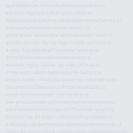
lipetsktelecom.ru
tovudyi4kuhnyanazakaz.ru
seksuzb.ru
guzywia4kuhnyanazakaz.ru
fabrikaofabrikaokuhny.ru
kuhnyaekuhnyaafabrika.ru
kuhnyaykuhnyayfabrika.ru
e-abis1c.ru
store-brawl-stars.ru
kts-services.ru
dark-sand.ru
sindika-01.ru
sp-life.ru
x-legion.ru
sib-archives.ru
e-abis-1-c.ru
sindika01.ru
venda-festival.ru
store-brawlstars.ru
dooraleksandria.ru
antenna-highly.ru
mine-lab-msk.ru
1-mus.ru
3-sex-porn.ru
ban-damn.ru
purse-factory.ru
viagra-tablet.ru
fasbags.ru
adler-jun.ru
bandamn.ru
fincontech.ru
3sexporn.ru
1mus.ru
darksand.ru
rebus-toys.ru
minelab-msk.ru
rtdco.ru
seo-prodvizhenie-sajtov-stroitelnyh-kompanij.ru
card-voice.ru
rulonnyygazon177.ru
snow-guard.ru
domizbrusa-9x12spb.ru
demaholding.ru
aalse.ru
a380club.ru
argentinamia.ru
perkoka.ru
movie-one.ru
perk-oka.ru
g-octopus.ru
sibarchives.ru
andreislyusar.ru