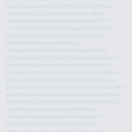
naruto-x.ru
pursefactory.ru
tor-lyubov-i-grom.ru
spayderhed-2022.ru
movieone.ru
evro-dez.ru
webamator.ru
ma-absolut1.ru
avtopomosch27.ru
nv-750.ru
news-plain.ru
nertansaga.ru
delanalad.ru
dizfiles.ru
youtubefree.ru
aria-family.ru
roadli.ru
planeta-samara.ru
mysmartbuy.ru
matrasy-kemerovo.ru
ashanet.ru
trade-farm.ru
dotcustoms.ru
domizbrusa9x12spb.ru
autodamp.ru
narasimha.ru
djcommodities.ru
nv750.ru
x-ton.ru
newsplain.ru
cardvoice.ru
modopaper.ru
manunae.ru
gbget.ru
alfeihavsalnassr.ru
madoma.ru
tajuncos.ru
petrovkasports.ru
porno-online-besplatno.ru
splclub.ru
york-life.ru
doroga-expo.ru
ribery.ru
cleanmedicine.ru
slovar-ivrit.ru
porno-video-besplatno.ru
seks-365.ru
ovucontrol.ru
sloty-igrovyye-avtomaty.ru
ru-industriya.ru
russkoe-porno-besplatno.ru
belgorod-day.ru
digilith.ru
pichkurovlab.ru
medic-today.ru
taksu.ru
comp123.ru
don-ykt.ru