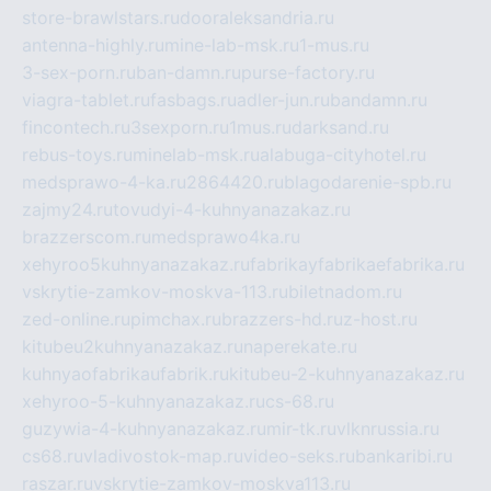
store-brawlstars.ru
dooraleksandria.ru
antenna-highly.ru
mine-lab-msk.ru
1-mus.ru
3-sex-porn.ru
ban-damn.ru
purse-factory.ru
viagra-tablet.ru
fasbags.ru
adler-jun.ru
bandamn.ru
fincontech.ru
3sexporn.ru
1mus.ru
darksand.ru
rebus-toys.ru
minelab-msk.ru
alabuga-cityhotel.ru
medsprawo-4-ka.ru
2864420.ru
blagodarenie-spb.ru
zajmy24.ru
tovudyi-4-kuhnyanazakaz.ru
brazzerscom.ru
medsprawo4ka.ru
xehyroo5kuhnyanazakaz.ru
fabrikayfabrikaefabrika.ru
vskrytie-zamkov-moskva-113.ru
biletnadom.ru
zed-online.ru
pimchax.ru
brazzers-hd.ru
z-host.ru
kitubeu2kuhnyanazakaz.ru
naperekate.ru
kuhnyaofabrikaufabrik.ru
kitubeu-2-kuhnyanazakaz.ru
xehyroo-5-kuhnyanazakaz.ru
cs-68.ru
guzywia-4-kuhnyanazakaz.ru
mir-tk.ru
vlknrussia.ru
cs68.ru
vladivostok-map.ru
video-seks.ru
bankaribi.ru
raszar.ru
vskrytie-zamkov-moskva113.ru