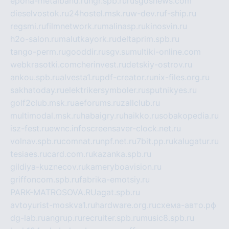
epoha-metalband.ru
ngr.spb.ru
rusgosnews.com
dieselvostok.ru
24hostel.msk.ru
w-dev.ru
f-ship.ru
regsmi.ru
filmnetwork.ru
malinasp.ru
kinosvin.ru
h2o-salon.ru
malutkayork.ru
deltaprim.spb.ru
tango-perm.ru
gooddir.ru
sgv.su
multiki-online.com
webkrasotki.com
cherinvest.ru
detskiy-ostrov.ru
ankou.spb.ru
alvesta1.ru
pdf-creator.ru
nix-files.org.ru
sakhatoday.ru
elektrikersymboler.ru
sputnikyes.ru
golf2club.msk.ru
aeforums.ru
zallclub.ru
multimodal.msk.ru
habaigry.ru
haikko.ru
sobakopedia.ru
isz-fest.ru
ewnc.info
screensaver-clock.net.ru
volnav.spb.ru
comnat.ru
npf.net.ru
7bit.pp.ru
kalugatur.ru
tesiaes.ru
card.com.ru
kazanka.spb.ru
gildiya-kuznecov.ru
kameryboavision.ru
griffoncom.spb.ru
fabrika-emotsiy.ru
PARK-MATROSOVA.RU
agat.spb.ru
avtoyurist-moskva1.ru
hardware.org.ru
схема-авто.рф
dg-lab.ru
angrup.ru
recruiter.spb.ru
music8.spb.ru