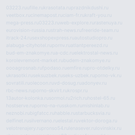
03223.ru
ufille.ru
krasotata.ru
prazdnikdushi.ru
veetbox.ru
cinemapost.ru
ciam-fr.ru
kraft-you.ru
mega-press.ru
03223.ru
web-explore.ru
rastenuya.ru
eurovision-russia.ru
strah-news.ru
freeride-team.ru
itrack-24.ru
sexshopexpress.ru
autostudiopro.ru
alabuga-cityhotel.ru
pornv.ru
atlantpereezd.ru
bud-em-znakomye.ru
a-cdc.ru
elektrostal-news.ru
korolevremont-market.ru
budem-znakomye.ru
oooagrosnab.ru
fpodaso.ru
emfire.ru
pro-otdelky.ru
ukrasotki.ru
seksuzbek.ru
seks-uzbek.ru
porno-vk.ru
sovratili.ru
olecoon.ru
vd-dosug.ru
adonyev.ru
rbc-news.ru
porno-skvirt.ru
krospr.ru
13autor-kolonka.ru
sormol.ru
2rich.ru
hostel-65.ru
hostserve.ru
porno-na-russkom.ru
mishinlab.ru
neznobi.ru
bigfatcc.ru
habble.ru
starbucksvia.ru
delfinet.ru
silvernano.ru
elestal.ru
vektor-doroga.ru
velotrenajery.ru
pronso54.ru
lenasever.ru
lovinskix.ru