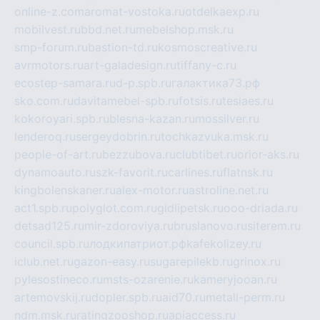
online-z.com
aromat-vostoka.ru
otdelkaexp.ru
mobilvest.ru
bbd.net.ru
mebelshop.msk.ru
smp-forum.ru
bastion-td.ru
kosmoscreative.ru
avrmotors.ru
art-galadesign.ru
tiffany-c.ru
ecostep-samara.ru
d-p.spb.ru
галактика73.рф
sko.com.ru
davitamebel-spb.ru
fotsis.ru
tesiaes.ru
kokoroyari.spb.ru
blesna-kazan.ru
mossilver.ru
lenderoq.ru
sergeydobrin.ru
tochkazvuka.msk.ru
people-of-art.ru
bezzubova.ru
clubtibet.ru
orior-aks.ru
dynamoauto.ru
szk-favorit.ru
carlines.ru
flatnsk.ru
kingbolenskaner.ru
alex-motor.ru
astroline.net.ru
act1.spb.ru
polyglot.com.ru
gidlipetsk.ru
ooo-driada.ru
detsad125.ru
mir-zdoroviya.ru
bruslanovo.ru
siterem.ru
council.spb.ru
лодкипатриот.рф
kafekolizey.ru
iclub.net.ru
gazon-easy.ru
sugarepilekb.ru
grinox.ru
pylesostineco.ru
msts-ozarenie.ru
kameryjooan.ru
artemovskij.ru
dopler.spb.ru
aid70.ru
metall-perm.ru
ndm.msk.ru
ratingzooshop.ru
apiaccess.ru