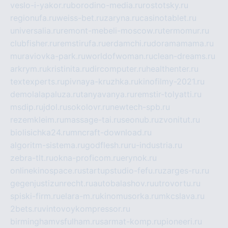
veslo-i-yakor.ru
borodino-media.ru
rostotsky.ru
regionufa.ru
weiss-bet.ru
zaryna.ru
casinotablet.ru
universalia.ru
remont-mebeli-moscow.ru
termomur.ru
clubfisher.ru
remstirufa.ru
erdamchi.ru
doramamama.ru
muraviovka-park.ru
worldofwoman.ru
clean-dreams.ru
arkrym.ru
kristinita.ru
dircomputer.ru
healthenter.ru
textexperts.ru
pivnaya-kruzhka.ru
kinofilmy-2021.ru
demolalapaluza.ru
tanyavanya.ru
remstir-tolyatti.ru
msdip.ru
jdol.ru
sokolovr.ru
newtech-spb.ru
rezemkleim.ru
massage-tai.ru
seonub.ru
zvonitut.ru
biolisichka24.ru
mncraft-download.ru
algoritm-sistema.ru
godflesh.ru
ru-industria.ru
zebra-tlt.ru
okna-proficom.ru
erynok.ru
onlinekinospace.ru
startupstudio-fefu.ru
zarges-ru.ru
gegenjustizunrecht.ru
autobalashov.ru
utrovortu.ru
spiski-firm.ru
elara-m.ru
kinomusorka.ru
mkcslava.ru
2bets.ru
vintovoykompressor.ru
birminghamvsfulham.ru
sarmat-komp.ru
pioneeri.ru