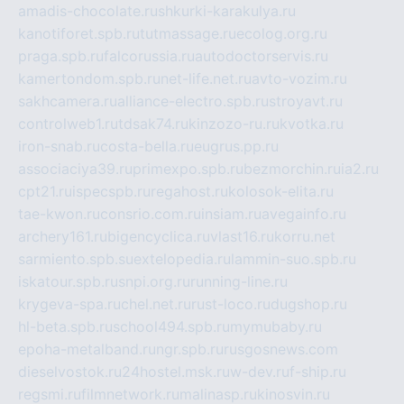
amadis-chocolate.ru
shkurki-karakulya.ru
kanotiforet.spb.ru
tutmassage.ru
ecolog.org.ru
praga.spb.ru
falcorussia.ru
autodoctorservis.ru
kamertondom.spb.ru
net-life.net.ru
avto-vozim.ru
sakhcamera.ru
alliance-electro.spb.ru
stroyavt.ru
controlweb1.ru
tdsak74.ru
kinzozo-ru.ru
kvotka.ru
iron-snab.ru
costa-bella.ru
eugrus.pp.ru
associaciya39.ru
primexpo.spb.ru
bezmorchin.ru
ia2.ru
cpt21.ru
ispecspb.ru
regahost.ru
kolosok-elita.ru
tae-kwon.ru
consrio.com.ru
insiam.ru
avegainfo.ru
archery161.ru
bigencyclica.ru
vlast16.ru
korru.net
sarmiento.spb.su
extelopedia.ru
lammin-suo.spb.ru
iskatour.spb.ru
snpi.org.ru
running-line.ru
krygeva-spa.ru
chel.net.ru
rust-loco.ru
dugshop.ru
hl-beta.spb.ru
school494.spb.ru
mymubaby.ru
epoha-metalband.ru
ngr.spb.ru
rusgosnews.com
dieselvostok.ru
24hostel.msk.ru
w-dev.ru
f-ship.ru
regsmi.ru
filmnetwork.ru
malinasp.ru
kinosvin.ru