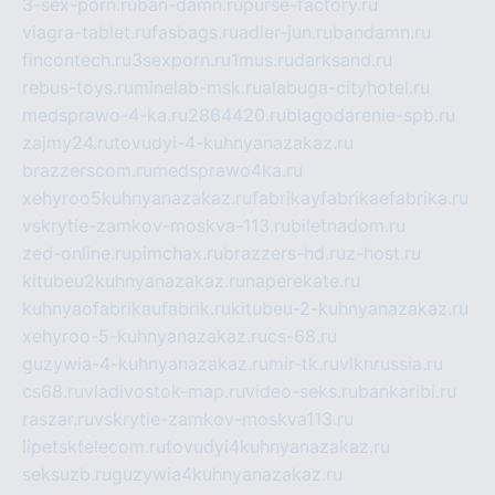
3-sex-porn.ru
ban-damn.ru
purse-factory.ru
viagra-tablet.ru
fasbags.ru
adler-jun.ru
bandamn.ru
fincontech.ru
3sexporn.ru
1mus.ru
darksand.ru
rebus-toys.ru
minelab-msk.ru
alabuga-cityhotel.ru
medsprawo-4-ka.ru
2864420.ru
blagodarenie-spb.ru
zajmy24.ru
tovudyi-4-kuhnyanazakaz.ru
brazzerscom.ru
medsprawo4ka.ru
xehyroo5kuhnyanazakaz.ru
fabrikayfabrikaefabrika.ru
vskrytie-zamkov-moskva-113.ru
biletnadom.ru
zed-online.ru
pimchax.ru
brazzers-hd.ru
z-host.ru
kitubeu2kuhnyanazakaz.ru
naperekate.ru
kuhnyaofabrikaufabrik.ru
kitubeu-2-kuhnyanazakaz.ru
xehyroo-5-kuhnyanazakaz.ru
cs-68.ru
guzywia-4-kuhnyanazakaz.ru
mir-tk.ru
vlknrussia.ru
cs68.ru
vladivostok-map.ru
video-seks.ru
bankaribi.ru
raszar.ru
vskrytie-zamkov-moskva113.ru
lipetsktelecom.ru
tovudyi4kuhnyanazakaz.ru
seksuzb.ru
guzywia4kuhnyanazakaz.ru