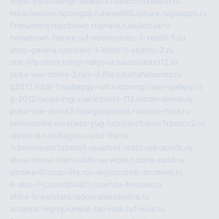
show-pets.ru
smartnews03.ru
discofoxworld.ru
miraclecoon.ru
pongup.ru
hostel65.ru
liura.ru
glasspb.ru
firehunters.ru
gribowo.ru
gnalis.ru
bulkitula.ru
hometown-france.ru
1-xbeticricetc-1-xbetti-5.ru
shop-garena.ru
cricetc-1-xbetr-1-xbetcc-2.ru
one-life-story.ru
top-halyava.ru
accounts112.ru
poka-vse-doma-2.ru
3-d-file.ru
hahahaharms.ru
g2012.ru
tst-1.ru
shaggy-cat.ru
opsmgr.ru
ev-gallery.ru
g-2012.ru
ops-mgr.ru
accounts-112.ru
csm-demo.ru
poka-vse-doma2.ru
airgungames.ru
allseo-host.ru
tehosmotre.ru
varieta-yug.ru
cricetc1xbetr1xbetcc2.ru
raytor-d.ru
atillagunn.ru
3d-file.ru
1xbeticricetc1xbetti5.ru
uafoot-statti.ru
e-abis1c.ru
store-brawl-stars.ru
kts-services.ru
dark-sand.ru
sindika-01.ru
sp-life.ru
x-legion.ru
sib-archives.ru
e-abis-1-c.ru
sindika01.ru
venda-festival.ru
store-brawlstars.ru
dooraleksandria.ru
antenna-highly.ru
mine-lab-msk.ru
1-mus.ru