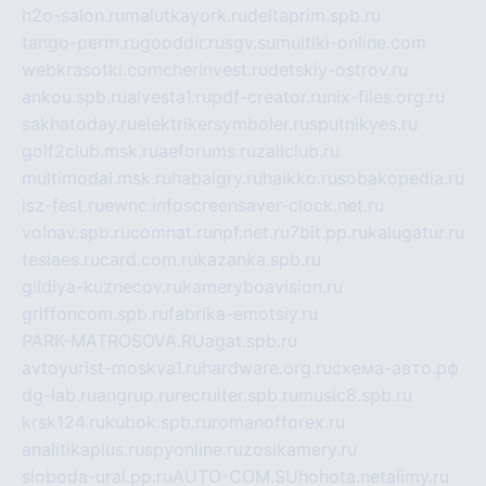
h2o-salon.ru
malutkayork.ru
deltaprim.spb.ru
tango-perm.ru
gooddir.ru
sgv.su
multiki-online.com
webkrasotki.com
cherinvest.ru
detskiy-ostrov.ru
ankou.spb.ru
alvesta1.ru
pdf-creator.ru
nix-files.org.ru
sakhatoday.ru
elektrikersymboler.ru
sputnikyes.ru
golf2club.msk.ru
aeforums.ru
zallclub.ru
multimodal.msk.ru
habaigry.ru
haikko.ru
sobakopedia.ru
isz-fest.ru
ewnc.info
screensaver-clock.net.ru
volnav.spb.ru
comnat.ru
npf.net.ru
7bit.pp.ru
kalugatur.ru
tesiaes.ru
card.com.ru
kazanka.spb.ru
gildiya-kuznecov.ru
kameryboavision.ru
griffoncom.spb.ru
fabrika-emotsiy.ru
PARK-MATROSOVA.RU
agat.spb.ru
avtoyurist-moskva1.ru
hardware.org.ru
схема-авто.рф
dg-lab.ru
angrup.ru
recruiter.spb.ru
music8.spb.ru
krsk124.ru
kubok.spb.ru
romanofforex.ru
analitikaplus.ru
spyonline.ru
zosikamery.ru
sloboda-ural.pp.ru
AUTO-COM.SU
hohota.net
alimy.ru