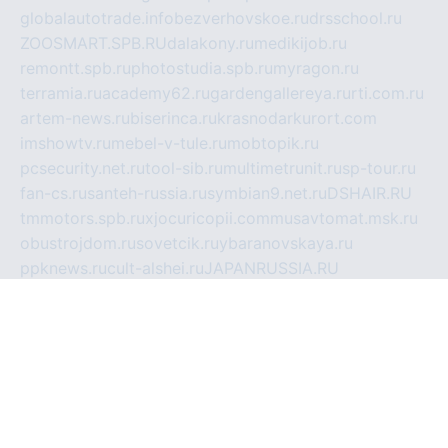
globalautotrade.info
bezverhovskoe.ru
drsschool.ru
ZOOSMART.SPB.RU
dalakony.ru
medikijob.ru
remontt.spb.ru
photostudia.spb.ru
myragon.ru
terramia.ru
academy62.ru
gardengallereya.ru
rti.com.ru
artem-news.ru
biserinca.ru
krasnodarkurort.com
imshowtv.ru
mebel-v-tule.ru
mobtopik.ru
pcsecurity.net.ru
tool-sib.ru
multimetrunit.ru
sp-tour.ru
fan-cs.ru
santeh-russia.ru
symbian9.net.ru
DSHAIR.RU
tmmotors.spb.ru
xjocuricopii.com
musavtomat.msk.ru
obustrojdom.ru
sovetcik.ru
ybaranovskaya.ru
ppknews.ru
cult-alshei.ru
JAPANRUSSIA.RU
proekciyamebel.ru
imper-finans.ru
rim.org.ru
glamourai.ru
brassminus.ru
zabor-pro.ru
ftn.pp.ru
dorogoe58.ru
laimengpacker.ru
kuzova-zapchasti.ru
sageerp.ru
taxodrom.ru
dsrazvitie.ru
hardcity.net.ru
ratinghomegames.ru
topservice25.ru
gubernyan.ru
gtglasslined.ru
ii4.ru
tssport.spb.ru
andorra24.com
blackwallstreet.ru
oboimos.ru
optim-doors.com.ru