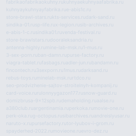
fabrikaofabrikaokuhny.ru
kuhnyaekuhnyaafabrika.ru
kuhnyaykuhnyayfabrika.ru
e-abis1c.ru
store-brawl-stars.ru
kts-services.ru
dark-sand.ru
sindika-01.ru
sp-life.ru
x-legion.ru
sib-archives.ru
e-abis-1-c.ru
sindika01.ru
venda-festival.ru
store-brawlstars.ru
dooraleksandria.ru
antenna-highly.ru
mine-lab-msk.ru
1-mus.ru
3-sex-porn.ru
ban-damn.ru
purse-factory.ru
viagra-tablet.ru
fasbags.ru
adler-jun.ru
bandamn.ru
fincontech.ru
3sexporn.ru
1mus.ru
darksand.ru
rebus-toys.ru
minelab-msk.ru
rtdco.ru
seo-prodvizhenie-sajtov-stroitelnyh-kompanij.ru
card-voice.ru
rulonnyygazon177.ru
snow-guard.ru
domizbrusa-9x12spb.ru
demaholding.ru
aalse.ru
a380club.ru
argentinamia.ru
perkoka.ru
movie-one.ru
perk-oka.ru
g-octopus.ru
sibarchives.ru
andreislyusar.ru
naruto-x.ru
pursefactory.ru
tor-lyubov-i-grom.ru
spayderhed-2022.ru
movieone.ru
evro-dez.ru