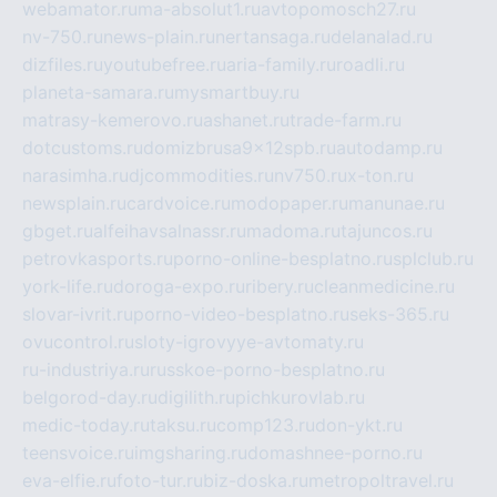
webamator.ru
ma-absolut1.ru
avtopomosch27.ru
nv-750.ru
news-plain.ru
nertansaga.ru
delanalad.ru
dizfiles.ru
youtubefree.ru
aria-family.ru
roadli.ru
planeta-samara.ru
mysmartbuy.ru
matrasy-kemerovo.ru
ashanet.ru
trade-farm.ru
dotcustoms.ru
domizbrusa9x12spb.ru
autodamp.ru
narasimha.ru
djcommodities.ru
nv750.ru
x-ton.ru
newsplain.ru
cardvoice.ru
modopaper.ru
manunae.ru
gbget.ru
alfeihavsalnassr.ru
madoma.ru
tajuncos.ru
petrovkasports.ru
porno-online-besplatno.ru
splclub.ru
york-life.ru
doroga-expo.ru
ribery.ru
cleanmedicine.ru
slovar-ivrit.ru
porno-video-besplatno.ru
seks-365.ru
ovucontrol.ru
sloty-igrovyye-avtomaty.ru
ru-industriya.ru
russkoe-porno-besplatno.ru
belgorod-day.ru
digilith.ru
pichkurovlab.ru
medic-today.ru
taksu.ru
comp123.ru
don-ykt.ru
teensvoice.ru
imgsharing.ru
domashnee-porno.ru
eva-elfie.ru
foto-tur.ru
biz-doska.ru
metropoltravel.ru