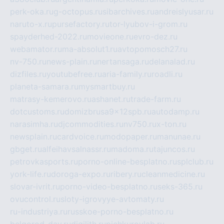
perk-oka.ru
g-octopus.ru
sibarchives.ru
andreislyusar.ru
naruto-x.ru
pursefactory.ru
tor-lyubov-i-grom.ru
spayderhed-2022.ru
movieone.ru
evro-dez.ru
webamator.ru
ma-absolut1.ru
avtopomosch27.ru
nv-750.ru
news-plain.ru
nertansaga.ru
delanalad.ru
dizfiles.ru
youtubefree.ru
aria-family.ru
roadli.ru
planeta-samara.ru
mysmartbuy.ru
matrasy-kemerovo.ru
ashanet.ru
trade-farm.ru
dotcustoms.ru
domizbrusa9x12spb.ru
autodamp.ru
narasimha.ru
djcommodities.ru
nv750.ru
x-ton.ru
newsplain.ru
cardvoice.ru
modopaper.ru
manunae.ru
gbget.ru
alfeihavsalnassr.ru
madoma.ru
tajuncos.ru
petrovkasports.ru
porno-online-besplatno.ru
splclub.ru
york-life.ru
doroga-expo.ru
ribery.ru
cleanmedicine.ru
slovar-ivrit.ru
porno-video-besplatno.ru
seks-365.ru
ovucontrol.ru
sloty-igrovyye-avtomaty.ru
ru-industriya.ru
russkoe-porno-besplatno.ru
belgorod-day.ru
digilith.ru
pichkurovlab.ru