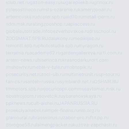
iclub.net.ru
gazon-easy.ru
sugarepilekb.ru
grinox.ru
pylesostineco.ru
msts-ozarenie.ru
kameryjooan.ru
artemovskij.ru
dopler.spb.ru
aid70.ru
metall-perm.ru
ndm.msk.ru
ratingzooshop.ru
apiaccess.ru
globalautotrade.info
bezverhovskoe.ru
drsschool.ru
ZOOSMART.SPB.RU
dalakony.ru
medikijob.ru
remontt.spb.ru
photostudia.spb.ru
myragon.ru
terramia.ru
academy62.ru
gardengallereya.ru
rti.com.ru
artem-news.ru
biserinca.ru
krasnodarkurort.com
imshowtv.ru
mebel-v-tule.ru
mobtopik.ru
pcsecurity.net.ru
tool-sib.ru
multimetrunit.ru
sp-tour.ru
fan-cs.ru
santeh-russia.ru
symbian9.net.ru
DSHAIR.RU
tmmotors.spb.ru
xjocuricopii.com
musavtomat.msk.ru
obustrojdom.ru
sovetcik.ru
ybaranovskaya.ru
ppknews.ru
cult-alshei.ru
JAPANRUSSIA.RU
proekciyamebel.ru
imper-finans.ru
rim.org.ru
glamourai.ru
brassminus.ru
zabor-pro.ru
ftn.pp.ru
dorogoe58.ru
laimengpacker.ru
kuzova-zapchasti.ru