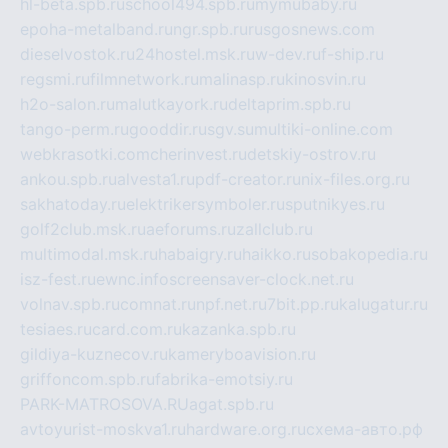
hl-beta.spb.ru
school494.spb.ru
mymubaby.ru
epoha-metalband.ru
ngr.spb.ru
rusgosnews.com
dieselvostok.ru
24hostel.msk.ru
w-dev.ru
f-ship.ru
regsmi.ru
filmnetwork.ru
malinasp.ru
kinosvin.ru
h2o-salon.ru
malutkayork.ru
deltaprim.spb.ru
tango-perm.ru
gooddir.ru
sgv.su
multiki-online.com
webkrasotki.com
cherinvest.ru
detskiy-ostrov.ru
ankou.spb.ru
alvesta1.ru
pdf-creator.ru
nix-files.org.ru
sakhatoday.ru
elektrikersymboler.ru
sputnikyes.ru
golf2club.msk.ru
aeforums.ru
zallclub.ru
multimodal.msk.ru
habaigry.ru
haikko.ru
sobakopedia.ru
isz-fest.ru
ewnc.info
screensaver-clock.net.ru
volnav.spb.ru
comnat.ru
npf.net.ru
7bit.pp.ru
kalugatur.ru
tesiaes.ru
card.com.ru
kazanka.spb.ru
gildiya-kuznecov.ru
kameryboavision.ru
griffoncom.spb.ru
fabrika-emotsiy.ru
PARK-MATROSOVA.RU
agat.spb.ru
avtoyurist-moskva1.ru
hardware.org.ru
схема-авто.рф