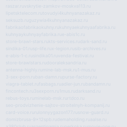
raszar.ru
vskrytie-zamkov-moskva113.ru
lipetsktelecom.ru
tovudyi4kuhnyanazakaz.ru
seksuzb.ru
guzywia4kuhnyanazakaz.ru
fabrikaofabrikaokuhny.ru
kuhnyaekuhnyaafabrika.ru
kuhnyaykuhnyayfabrika.ru
e-abis1c.ru
store-brawl-stars.ru
kts-services.ru
dark-sand.ru
sindika-01.ru
sp-life.ru
x-legion.ru
sib-archives.ru
e-abis-1-c.ru
sindika01.ru
venda-festival.ru
store-brawlstars.ru
dooraleksandria.ru
antenna-highly.ru
mine-lab-msk.ru
1-mus.ru
3-sex-porn.ru
ban-damn.ru
purse-factory.ru
viagra-tablet.ru
fasbags.ru
adler-jun.ru
bandamn.ru
fincontech.ru
3sexporn.ru
1mus.ru
darksand.ru
rebus-toys.ru
minelab-msk.ru
rtdco.ru
seo-prodvizhenie-sajtov-stroitelnyh-kompanij.ru
card-voice.ru
rulonnyygazon177.ru
snow-guard.ru
domizbrusa-9x12spb.ru
demaholding.ru
aalse.ru
a380club.ru
argentinamia.ru
perkoka.ru
movie-one.ru