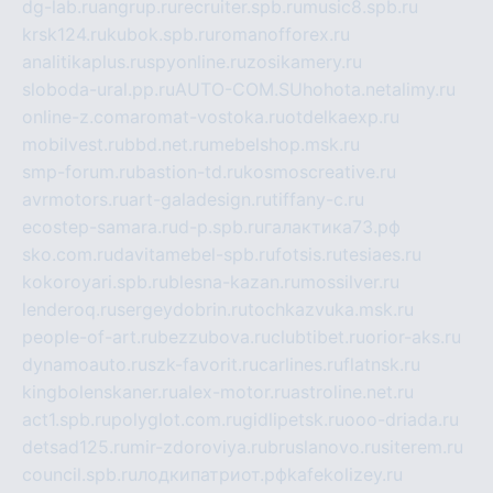
dg-lab.ru
angrup.ru
recruiter.spb.ru
music8.spb.ru
krsk124.ru
kubok.spb.ru
romanofforex.ru
analitikaplus.ru
spyonline.ru
zosikamery.ru
sloboda-ural.pp.ru
AUTO-COM.SU
hohota.net
alimy.ru
online-z.com
aromat-vostoka.ru
otdelkaexp.ru
mobilvest.ru
bbd.net.ru
mebelshop.msk.ru
smp-forum.ru
bastion-td.ru
kosmoscreative.ru
avrmotors.ru
art-galadesign.ru
tiffany-c.ru
ecostep-samara.ru
d-p.spb.ru
галактика73.рф
sko.com.ru
davitamebel-spb.ru
fotsis.ru
tesiaes.ru
kokoroyari.spb.ru
blesna-kazan.ru
mossilver.ru
lenderoq.ru
sergeydobrin.ru
tochkazvuka.msk.ru
people-of-art.ru
bezzubova.ru
clubtibet.ru
orior-aks.ru
dynamoauto.ru
szk-favorit.ru
carlines.ru
flatnsk.ru
kingbolenskaner.ru
alex-motor.ru
astroline.net.ru
act1.spb.ru
polyglot.com.ru
gidlipetsk.ru
ooo-driada.ru
detsad125.ru
mir-zdoroviya.ru
bruslanovo.ru
siterem.ru
council.spb.ru
лодкипатриот.рф
kafekolizey.ru