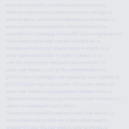
neznobi.ru
bigfatcc.ru
habble.ru
starbucksvia.ru
delfinet.ru
silvernano.ru
elestal.ru
vektor-doroga.ru
velotrenajery.ru
pronso54.ru
lenasever.ru
lovinskix.ru
show-pets.ru
smartnews03.ru
discofoxworld.ru
miraclecoon.ru
pongup.ru
hostel65.ru
liura.ru
glasspb.ru
firehunters.ru
gribowo.ru
gnalis.ru
bulkitula.ru
hometown-france.ru
1-xbeticricetc-1-xbetti-5.ru
shop-garena.ru
cricetc-1-xbetr-1-xbetcc-2.ru
one-life-story.ru
top-halyava.ru
accounts112.ru
poka-vse-doma-2.ru
3-d-file.ru
hahahaharms.ru
g2012.ru
tst-1.ru
shaggy-cat.ru
opsmgr.ru
ev-gallery.ru
g-2012.ru
ops-mgr.ru
accounts-112.ru
csm-demo.ru
poka-vse-doma2.ru
airgungames.ru
allseo-host.ru
tehosmotre.ru
varieta-yug.ru
cricetc1xbetr1xbetcc2.ru
raytor-d.ru
atillagunn.ru
3d-file.ru
1xbeticricetc1xbetti5.ru
uafoot-statti.ru
e-abis1c.ru
store-brawl-stars.ru
kts-services.ru
dark-sand.ru
sindika-01.ru
sp-life.ru
x-legion.ru
sib-archives.ru