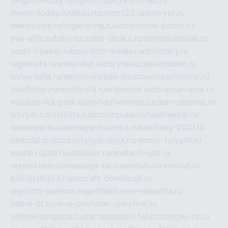
medic-today.ru
taksu.ru
comp123.ru
don-ykt.ru
teensvoice.ru
imgsharing.ru
domashnee-porno.ru
eva-elfie.ru
foto-tur.ru
biz-doska.ru
metropoltravel.ru
veslo-i-yakor.ru
borodino-media.ru
rostotsky.ru
regionufa.ru
weiss-bet.ru
zaryna.ru
casinotablet.ru
universalia.ru
remont-mebeli-moscow.ru
termomur.ru
clubfisher.ru
remstirufa.ru
erdamchi.ru
doramamama.ru
muraviovka-park.ru
worldofwoman.ru
clean-dreams.ru
arkrym.ru
kristinita.ru
dircomputer.ru
healthenter.ru
textexperts.ru
pivnaya-kruzhka.ru
kinofilmy-2021.ru
demolalapaluza.ru
tanyavanya.ru
remstir-tolyatti.ru
msdip.ru
jdol.ru
sokolovr.ru
newtech-spb.ru
rezemkleim.ru
massage-tai.ru
seonub.ru
zvonitut.ru
biolisichka24.ru
mncraft-download.ru
algoritm-sistema.ru
godflesh.ru
ru-industria.ru
zebra-tlt.ru
okna-proficom.ru
erynok.ru
onlinekinospace.ru
startupstudio-fefu.ru
zarges-ru.ru