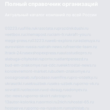
Полный справочник организаций
Актуальный каталог компаний по всей России
03223.ru
ufille.ru
krasotata.ru
prazdnikdushi.ru
veetbox.ru
cinemapost.ru
ciam-fr.ru
kraft-you.ru
mega-press.ru
03223.ru
web-explore.ru
rastenuya.ru
eurovision-russia.ru
strah-news.ru
freeride-team.ru
itrack-24.ru
sexshopexpress.ru
autostudiopro.ru
alabuga-cityhotel.ru
pornv.ru
atlantpereezd.ru
bud-em-znakomye.ru
a-cdc.ru
elektrostal-news.ru
korolevremont-market.ru
budem-znakomye.ru
oooagrosnab.ru
fpodaso.ru
emfire.ru
pro-otdelky.ru
ukrasotki.ru
seksuzbek.ru
seks-uzbek.ru
porno-vk.ru
sovratili.ru
olecoon.ru
vd-dosug.ru
adonyev.ru
rbc-news.ru
porno-skvirt.ru
krospr.ru
13autor-kolonka.ru
sormol.ru
2rich.ru
hostel-65.ru
hostserve.ru
porno-na-russkom.ru
mishinlab.ru