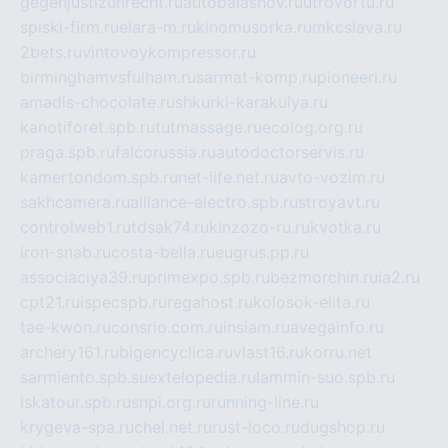
gegenjustizunrecht.ru
autobalashov.ru
utrovortu.ru
spiski-firm.ru
elara-m.ru
kinomusorka.ru
mkcslava.ru
2bets.ru
vintovoykompressor.ru
birminghamvsfulham.ru
sarmat-komp.ru
pioneeri.ru
amadis-chocolate.ru
shkurki-karakulya.ru
kanotiforet.spb.ru
tutmassage.ru
ecolog.org.ru
praga.spb.ru
falcorussia.ru
autodoctorservis.ru
kamertondom.spb.ru
net-life.net.ru
avto-vozim.ru
sakhcamera.ru
alliance-electro.spb.ru
stroyavt.ru
controlweb1.ru
tdsak74.ru
kinzozo-ru.ru
kvotka.ru
iron-snab.ru
costa-bella.ru
eugrus.pp.ru
associaciya39.ru
primexpo.spb.ru
bezmorchin.ru
ia2.ru
cpt21.ru
ispecspb.ru
regahost.ru
kolosok-elita.ru
tae-kwon.ru
consrio.com.ru
insiam.ru
avegainfo.ru
archery161.ru
bigencyclica.ru
vlast16.ru
korru.net
sarmiento.spb.su
extelopedia.ru
lammin-suo.spb.ru
iskatour.spb.ru
snpi.org.ru
running-line.ru
krygeva-spa.ru
chel.net.ru
rust-loco.ru
dugshop.ru