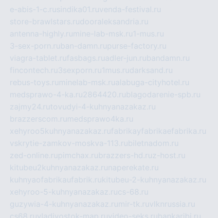
e-abis-1-c.ru
sindika01.ru
venda-festival.ru
store-brawlstars.ru
dooraleksandria.ru
antenna-highly.ru
mine-lab-msk.ru
1-mus.ru
3-sex-porn.ru
ban-damn.ru
purse-factory.ru
viagra-tablet.ru
fasbags.ru
adler-jun.ru
bandamn.ru
fincontech.ru
3sexporn.ru
1mus.ru
darksand.ru
rebus-toys.ru
minelab-msk.ru
alabuga-cityhotel.ru
medsprawo-4-ka.ru
2864420.ru
blagodarenie-spb.ru
zajmy24.ru
tovudyi-4-kuhnyanazakaz.ru
brazzerscom.ru
medsprawo4ka.ru
xehyroo5kuhnyanazakaz.ru
fabrikayfabrikaefabrika.ru
vskrytie-zamkov-moskva-113.ru
biletnadom.ru
zed-online.ru
pimchax.ru
brazzers-hd.ru
z-host.ru
kitubeu2kuhnyanazakaz.ru
naperekate.ru
kuhnyaofabrikaufabrik.ru
kitubeu-2-kuhnyanazakaz.ru
xehyroo-5-kuhnyanazakaz.ru
cs-68.ru
guzywia-4-kuhnyanazakaz.ru
mir-tk.ru
vlknrussia.ru
cs68.ru
vladivostok-map.ru
video-seks.ru
bankaribi.ru