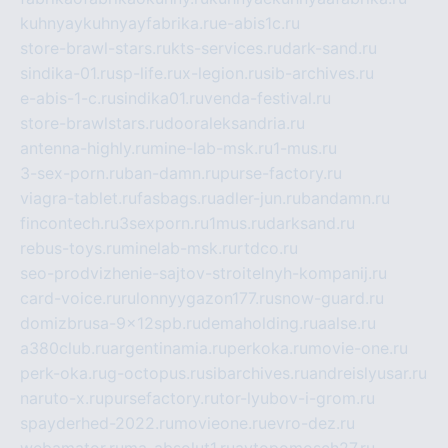
kuhnyaykuhnyayfabrika.ru
e-abis1c.ru
store-brawl-stars.ru
kts-services.ru
dark-sand.ru
sindika-01.ru
sp-life.ru
x-legion.ru
sib-archives.ru
e-abis-1-c.ru
sindika01.ru
venda-festival.ru
store-brawlstars.ru
dooraleksandria.ru
antenna-highly.ru
mine-lab-msk.ru
1-mus.ru
3-sex-porn.ru
ban-damn.ru
purse-factory.ru
viagra-tablet.ru
fasbags.ru
adler-jun.ru
bandamn.ru
fincontech.ru
3sexporn.ru
1mus.ru
darksand.ru
rebus-toys.ru
minelab-msk.ru
rtdco.ru
seo-prodvizhenie-sajtov-stroitelnyh-kompanij.ru
card-voice.ru
rulonnyygazon177.ru
snow-guard.ru
domizbrusa-9x12spb.ru
demaholding.ru
aalse.ru
a380club.ru
argentinamia.ru
perkoka.ru
movie-one.ru
perk-oka.ru
g-octopus.ru
sibarchives.ru
andreislyusar.ru
naruto-x.ru
pursefactory.ru
tor-lyubov-i-grom.ru
spayderhed-2022.ru
movieone.ru
evro-dez.ru