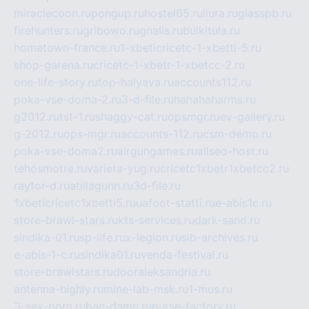
miraclecoon.ru
pongup.ru
hostel65.ru
liura.ru
glasspb.ru
firehunters.ru
gribowo.ru
gnalis.ru
bulkitula.ru
hometown-france.ru
1-xbeticricetc-1-xbetti-5.ru
shop-garena.ru
cricetc-1-xbetr-1-xbetcc-2.ru
one-life-story.ru
top-halyava.ru
accounts112.ru
poka-vse-doma-2.ru
3-d-file.ru
hahahaharms.ru
g2012.ru
tst-1.ru
shaggy-cat.ru
opsmgr.ru
ev-gallery.ru
g-2012.ru
ops-mgr.ru
accounts-112.ru
csm-demo.ru
poka-vse-doma2.ru
airgungames.ru
allseo-host.ru
tehosmotre.ru
varieta-yug.ru
cricetc1xbetr1xbetcc2.ru
raytor-d.ru
atillagunn.ru
3d-file.ru
1xbeticricetc1xbetti5.ru
uafoot-statti.ru
e-abis1c.ru
store-brawl-stars.ru
kts-services.ru
dark-sand.ru
sindika-01.ru
sp-life.ru
x-legion.ru
sib-archives.ru
e-abis-1-c.ru
sindika01.ru
venda-festival.ru
store-brawlstars.ru
dooraleksandria.ru
antenna-highly.ru
mine-lab-msk.ru
1-mus.ru
3-sex-porn.ru
ban-damn.ru
purse-factory.ru