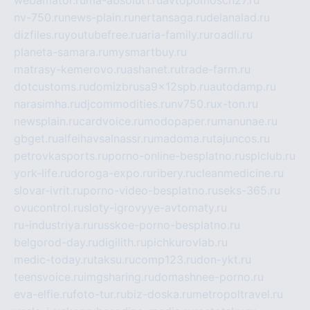
webamator.ru
ma-absolut1.ru
avtopomosch27.ru
nv-750.ru
news-plain.ru
nertansaga.ru
delanalad.ru
dizfiles.ru
youtubefree.ru
aria-family.ru
roadli.ru
planeta-samara.ru
mysmartbuy.ru
matrasy-kemerovo.ru
ashanet.ru
trade-farm.ru
dotcustoms.ru
domizbrusa9x12spb.ru
autodamp.ru
narasimha.ru
djcommodities.ru
nv750.ru
x-ton.ru
newsplain.ru
cardvoice.ru
modopaper.ru
manunae.ru
gbget.ru
alfeihavsalnassr.ru
madoma.ru
tajuncos.ru
petrovkasports.ru
porno-online-besplatno.ru
splclub.ru
york-life.ru
doroga-expo.ru
ribery.ru
cleanmedicine.ru
slovar-ivrit.ru
porno-video-besplatno.ru
seks-365.ru
ovucontrol.ru
sloty-igrovyye-avtomaty.ru
ru-industriya.ru
russkoe-porno-besplatno.ru
belgorod-day.ru
digilith.ru
pichkurovlab.ru
medic-today.ru
taksu.ru
comp123.ru
don-ykt.ru
teensvoice.ru
imgsharing.ru
domashnee-porno.ru
eva-elfie.ru
foto-tur.ru
biz-doska.ru
metropoltravel.ru