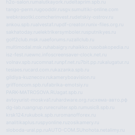
h2o-salon.ru
malutkayork.ru
deltaprim.spb.ru
tango-perm.ru
gooddir.ru
sgv.su
multiki-online.com
webkrasotki.com
cherinvest.ru
detskiy-ostrov.ru
ankou.spb.ru
alvesta1.ru
pdf-creator.ru
nix-files.org.ru
sakhatoday.ru
elektrikersymboler.ru
sputnikyes.ru
golf2club.msk.ru
aeforums.ru
zallclub.ru
multimodal.msk.ru
habaigry.ru
haikko.ru
sobakopedia.ru
isz-fest.ru
ewnc.info
screensaver-clock.net.ru
volnav.spb.ru
comnat.ru
npf.net.ru
7bit.pp.ru
kalugatur.ru
tesiaes.ru
card.com.ru
kazanka.spb.ru
gildiya-kuznecov.ru
kameryboavision.ru
griffoncom.spb.ru
fabrika-emotsiy.ru
PARK-MATROSOVA.RU
agat.spb.ru
avtoyurist-moskva1.ru
hardware.org.ru
схема-авто.рф
dg-lab.ru
angrup.ru
recruiter.spb.ru
music8.spb.ru
krsk124.ru
kubok.spb.ru
romanofforex.ru
analitikaplus.ru
spyonline.ru
zosikamery.ru
sloboda-ural.pp.ru
AUTO-COM.SU
hohota.net
alimy.ru