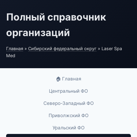
Полный справочник
организаций
Главная
»
Сибирский федеральный округ
» Laser Spa
Med
🏠 Главная
Центральный ФО
Северо-Западный ФО
Приволжский ФО
Уральский ФО