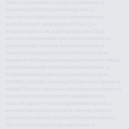
online-z.com
aromat-vostoka.ru
otdelkaexp.ru
mobilvest.ru
bbd.net.ru
mebelshop.msk.ru
smp-forum.ru
bastion-td.ru
kosmoscreative.ru
avrmotors.ru
art-galadesign.ru
tiffany-c.ru
ecostep-samara.ru
d-p.spb.ru
галактика73.рф
sko.com.ru
davitamebel-spb.ru
fotsis.ru
tesiaes.ru
kokoroyari.spb.ru
blesna-kazan.ru
mossilver.ru
lenderoq.ru
sergeydobrin.ru
tochkazvuka.msk.ru
people-of-art.ru
bezzubova.ru
clubtibet.ru
orior-aks.ru
dynamoauto.ru
szk-favorit.ru
carlines.ru
flatnsk.ru
kingbolenskaner.ru
alex-motor.ru
astroline.net.ru
act1.spb.ru
polyglot.com.ru
gidlipetsk.ru
ooo-driada.ru
detsad125.ru
mir-zdoroviya.ru
bruslanovo.ru
siterem.ru
council.spb.ru
лодкипатриот.рф
kafekolizey.ru
iclub.net.ru
gazon-easy.ru
sugarepilekb.ru
grinox.ru
pylesostineco.ru
msts-ozarenie.ru
kameryjooan.ru
artemovskij.ru
dopler.spb.ru
aid70.ru
metall-perm.ru
ndm.msk.ru
ratingzooshop.ru
apiaccess.ru