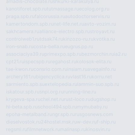
amadis-chocolate.ru
shkurki-karakulya.ru
kanotiforet.spb.ru
tutmassage.ru
ecolog.org.ru
praga.spb.ru
falcorussia.ru
autodoctorservis.ru
kamertondom.spb.ru
net-life.net.ru
avto-vozim.ru
sakhcamera.ru
alliance-electro.spb.ru
stroyavt.ru
controlweb1.ru
tdsak74.ru
kinzozo-ru.ru
kvotka.ru
iron-snab.ru
costa-bella.ru
eugrus.pp.ru
associaciya39.ru
primexpo.spb.ru
bezmorchin.ru
ia2.ru
cpt21.ru
ispecspb.ru
regahost.ru
kolosok-elita.ru
tae-kwon.ru
consrio.com.ru
insiam.ru
avegainfo.ru
archery161.ru
bigencyclica.ru
vlast16.ru
korru.net
sarmiento.spb.su
extelopedia.ru
lammin-suo.spb.ru
iskatour.spb.ru
snpi.org.ru
running-line.ru
krygeva-spa.ru
chel.net.ru
rust-loco.ru
dugshop.ru
hl-beta.spb.ru
school494.spb.ru
mymubaby.ru
epoha-metalband.ru
ngr.spb.ru
rusgosnews.com
dieselvostok.ru
24hostel.msk.ru
w-dev.ru
f-ship.ru
regsmi.ru
filmnetwork.ru
malinasp.ru
kinosvin.ru