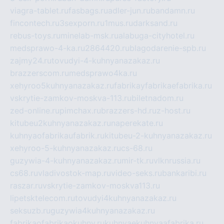
viagra-tablet.ru
fasbags.ru
adler-jun.ru
bandamn.ru
fincontech.ru
3sexporn.ru
1mus.ru
darksand.ru
rebus-toys.ru
minelab-msk.ru
alabuga-cityhotel.ru
medsprawo-4-ka.ru
2864420.ru
blagodarenie-spb.ru
zajmy24.ru
tovudyi-4-kuhnyanazakaz.ru
brazzerscom.ru
medsprawo4ka.ru
xehyroo5kuhnyanazakaz.ru
fabrikayfabrikaefabrika.ru
vskrytie-zamkov-moskva-113.ru
biletnadom.ru
zed-online.ru
pimchax.ru
brazzers-hd.ru
z-host.ru
kitubeu2kuhnyanazakaz.ru
naperekate.ru
kuhnyaofabrikaufabrik.ru
kitubeu-2-kuhnyanazakaz.ru
xehyroo-5-kuhnyanazakaz.ru
cs-68.ru
guzywia-4-kuhnyanazakaz.ru
mir-tk.ru
vlknrussia.ru
cs68.ru
vladivostok-map.ru
video-seks.ru
bankaribi.ru
raszar.ru
vskrytie-zamkov-moskva113.ru
lipetsktelecom.ru
tovudyi4kuhnyanazakaz.ru
seksuzb.ru
guzywia4kuhnyanazakaz.ru
fabrikaofabrikaokuhny.ru
kuhnyaekuhnyaafabrika.ru