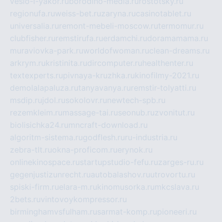
veslo-i-yakor.ru
borodino-media.ru
rostotsky.ru
regionufa.ru
weiss-bet.ru
zaryna.ru
casinotablet.ru
universalia.ru
remont-mebeli-moscow.ru
termomur.ru
clubfisher.ru
remstirufa.ru
erdamchi.ru
doramamama.ru
muraviovka-park.ru
worldofwoman.ru
clean-dreams.ru
arkrym.ru
kristinita.ru
dircomputer.ru
healthenter.ru
textexperts.ru
pivnaya-kruzhka.ru
kinofilmy-2021.ru
demolalapaluza.ru
tanyavanya.ru
remstir-tolyatti.ru
msdip.ru
jdol.ru
sokolovr.ru
newtech-spb.ru
rezemkleim.ru
massage-tai.ru
seonub.ru
zvonitut.ru
biolisichka24.ru
mncraft-download.ru
algoritm-sistema.ru
godflesh.ru
ru-industria.ru
zebra-tlt.ru
okna-proficom.ru
erynok.ru
onlinekinospace.ru
startupstudio-fefu.ru
zarges-ru.ru
gegenjustizunrecht.ru
autobalashov.ru
utrovortu.ru
spiski-firm.ru
elara-m.ru
kinomusorka.ru
mkcslava.ru
2bets.ru
vintovoykompressor.ru
birminghamvsfulham.ru
sarmat-komp.ru
pioneeri.ru