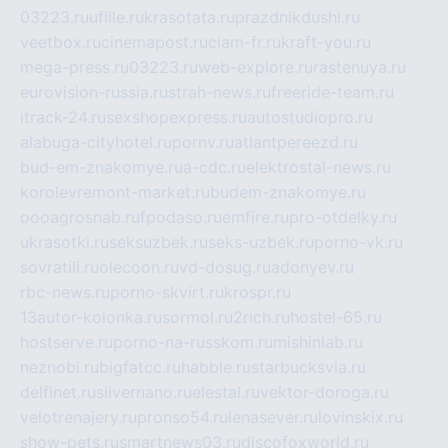
03223.ru
ufille.ru
krasotata.ru
prazdnikdushi.ru
veetbox.ru
cinemapost.ru
ciam-fr.ru
kraft-you.ru
mega-press.ru
03223.ru
web-explore.ru
rastenuya.ru
eurovision-russia.ru
strah-news.ru
freeride-team.ru
itrack-24.ru
sexshopexpress.ru
autostudiopro.ru
alabuga-cityhotel.ru
pornv.ru
atlantpereezd.ru
bud-em-znakomye.ru
a-cdc.ru
elektrostal-news.ru
korolevremont-market.ru
budem-znakomye.ru
oooagrosnab.ru
fpodaso.ru
emfire.ru
pro-otdelky.ru
ukrasotki.ru
seksuzbek.ru
seks-uzbek.ru
porno-vk.ru
sovratili.ru
olecoon.ru
vd-dosug.ru
adonyev.ru
rbc-news.ru
porno-skvirt.ru
krospr.ru
13autor-kolonka.ru
sormol.ru
2rich.ru
hostel-65.ru
hostserve.ru
porno-na-russkom.ru
mishinlab.ru
neznobi.ru
bigfatcc.ru
habble.ru
starbucksvia.ru
delfinet.ru
silvernano.ru
elestal.ru
vektor-doroga.ru
velotrenajery.ru
pronso54.ru
lenasever.ru
lovinskix.ru
show-pets.ru
smartnews03.ru
discofoxworld.ru