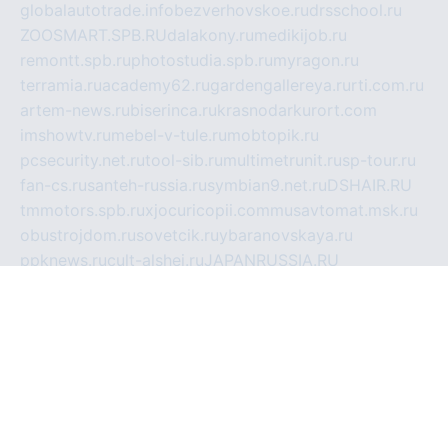
globalautotrade.info
bezverhovskoe.ru
drsschool.ru
ZOOSMART.SPB.RU
dalakony.ru
medikijob.ru
remontt.spb.ru
photostudia.spb.ru
myragon.ru
terramia.ru
academy62.ru
gardengallereya.ru
rti.com.ru
artem-news.ru
biserinca.ru
krasnodarkurort.com
imshowtv.ru
mebel-v-tule.ru
mobtopik.ru
pcsecurity.net.ru
tool-sib.ru
multimetrunit.ru
sp-tour.ru
fan-cs.ru
santeh-russia.ru
symbian9.net.ru
DSHAIR.RU
tmmotors.spb.ru
xjocuricopii.com
musavtomat.msk.ru
obustrojdom.ru
sovetcik.ru
ybaranovskaya.ru
ppknews.ru
cult-alshei.ru
JAPANRUSSIA.RU
proekciyamebel.ru
imper-finans.ru
rim.org.ru
glamourai.ru
brassminus.ru
zabor-pro.ru
ftn.pp.ru
dorogoe58.ru
laimengpacker.ru
kuzova-zapchasti.ru
sageerp.ru
taxodrom.ru
dsrazvitie.ru
hardcity.net.ru
ratinghomegames.ru
topservice25.ru
gubernyan.ru
gtglasslined.ru
ii4.ru
tssport.spb.ru
andorra24.com
blackwallstreet.ru
oboimos.ru
optim-doors.com.ru