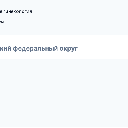
ая гинекология
ки
ский федеральный округ