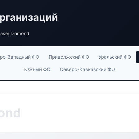
рганизаций
aser Diamond
ро-Западный ФО
Приволжский ФО
Уральский ФО
Южный ФО
Северо-Кавказский ФО
ond