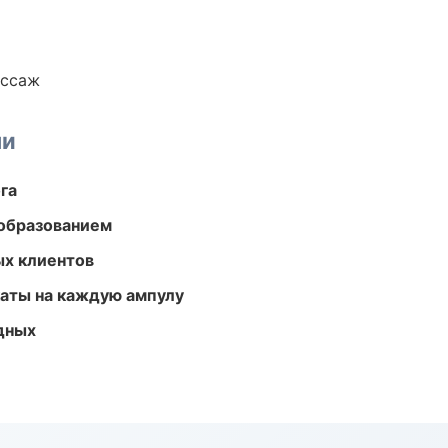
ассаж
ми
га
образованием
ых клиентов
аты на каждую ампулу
одных