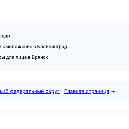
одар
и омоложение в Калининград
ры для лица в Брянск
ский федеральный округ
|
Главная страница
→