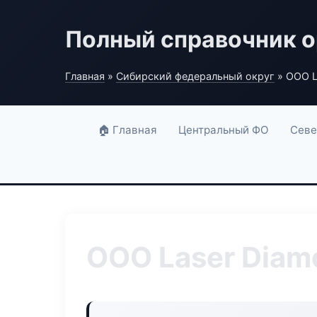
Полный справочник о
Главная
»
Сибирский федеральный округ
» ООО L
🏠 Главная
Центральный ФО
Севе
ООО Laser Diam