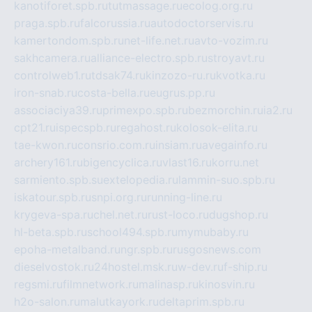
kanotiforet.spb.ru
tutmassage.ru
ecolog.org.ru
praga.spb.ru
falcorussia.ru
autodoctorservis.ru
kamertondom.spb.ru
net-life.net.ru
avto-vozim.ru
sakhcamera.ru
alliance-electro.spb.ru
stroyavt.ru
controlweb1.ru
tdsak74.ru
kinzozo-ru.ru
kvotka.ru
iron-snab.ru
costa-bella.ru
eugrus.pp.ru
associaciya39.ru
primexpo.spb.ru
bezmorchin.ru
ia2.ru
cpt21.ru
ispecspb.ru
regahost.ru
kolosok-elita.ru
tae-kwon.ru
consrio.com.ru
insiam.ru
avegainfo.ru
archery161.ru
bigencyclica.ru
vlast16.ru
korru.net
sarmiento.spb.su
extelopedia.ru
lammin-suo.spb.ru
iskatour.spb.ru
snpi.org.ru
running-line.ru
krygeva-spa.ru
chel.net.ru
rust-loco.ru
dugshop.ru
hl-beta.spb.ru
school494.spb.ru
mymubaby.ru
epoha-metalband.ru
ngr.spb.ru
rusgosnews.com
dieselvostok.ru
24hostel.msk.ru
w-dev.ru
f-ship.ru
regsmi.ru
filmnetwork.ru
malinasp.ru
kinosvin.ru
h2o-salon.ru
malutkayork.ru
deltaprim.spb.ru