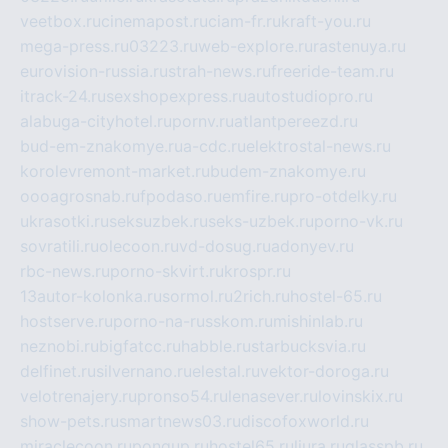
veetbox.ru
cinemapost.ru
ciam-fr.ru
kraft-you.ru
mega-press.ru
03223.ru
web-explore.ru
rastenuya.ru
eurovision-russia.ru
strah-news.ru
freeride-team.ru
itrack-24.ru
sexshopexpress.ru
autostudiopro.ru
alabuga-cityhotel.ru
pornv.ru
atlantpereezd.ru
bud-em-znakomye.ru
a-cdc.ru
elektrostal-news.ru
korolevremont-market.ru
budem-znakomye.ru
oooagrosnab.ru
fpodaso.ru
emfire.ru
pro-otdelky.ru
ukrasotki.ru
seksuzbek.ru
seks-uzbek.ru
porno-vk.ru
sovratili.ru
olecoon.ru
vd-dosug.ru
adonyev.ru
rbc-news.ru
porno-skvirt.ru
krospr.ru
13autor-kolonka.ru
sormol.ru
2rich.ru
hostel-65.ru
hostserve.ru
porno-na-russkom.ru
mishinlab.ru
neznobi.ru
bigfatcc.ru
habble.ru
starbucksvia.ru
delfinet.ru
silvernano.ru
elestal.ru
vektor-doroga.ru
velotrenajery.ru
pronso54.ru
lenasever.ru
lovinskix.ru
show-pets.ru
smartnews03.ru
discofoxworld.ru
miraclecoon.ru
pongup.ru
hostel65.ru
liura.ru
glasspb.ru