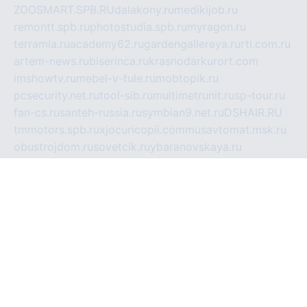
ZOOSMART.SPB.RU
dalakony.ru
medikijob.ru
remontt.spb.ru
photostudia.spb.ru
myragon.ru
terramia.ru
academy62.ru
gardengallereya.ru
rti.com.ru
artem-news.ru
biserinca.ru
krasnodarkurort.com
imshowtv.ru
mebel-v-tule.ru
mobtopik.ru
pcsecurity.net.ru
tool-sib.ru
multimetrunit.ru
sp-tour.ru
fan-cs.ru
santeh-russia.ru
symbian9.net.ru
DSHAIR.RU
tmmotors.spb.ru
xjocuricopii.com
musavtomat.msk.ru
obustrojdom.ru
sovetcik.ru
ybaranovskaya.ru
ppknews.ru
cult-alshei.ru
JAPANRUSSIA.RU
proekciyamebel.ru
imper-finans.ru
rim.org.ru
glamourai.ru
brassminus.ru
zabor-pro.ru
ftn.pp.ru
dorogoe58.ru
laimengpacker.ru
kuzova-zapchasti.ru
sageerp.ru
taxodrom.ru
dsrazvitie.ru
hardcity.net.ru
ratinghomegames.ru
topservice25.ru
gubernyan.ru
gtglasslined.ru
ii4.ru
tssport.spb.ru
andorra24.com
blackwallstreet.ru
oboimos.ru
optim-doors.com.ru
ikuch.ru
nycr.org.ru
npa21.ru
vremya-ch.spb.ru