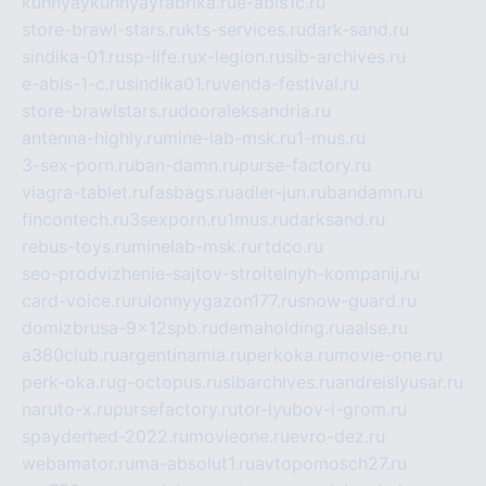
kuhnyaykuhnyayfabrika.ru
e-abis1c.ru
store-brawl-stars.ru
kts-services.ru
dark-sand.ru
sindika-01.ru
sp-life.ru
x-legion.ru
sib-archives.ru
e-abis-1-c.ru
sindika01.ru
venda-festival.ru
store-brawlstars.ru
dooraleksandria.ru
antenna-highly.ru
mine-lab-msk.ru
1-mus.ru
3-sex-porn.ru
ban-damn.ru
purse-factory.ru
viagra-tablet.ru
fasbags.ru
adler-jun.ru
bandamn.ru
fincontech.ru
3sexporn.ru
1mus.ru
darksand.ru
rebus-toys.ru
minelab-msk.ru
rtdco.ru
seo-prodvizhenie-sajtov-stroitelnyh-kompanij.ru
card-voice.ru
rulonnyygazon177.ru
snow-guard.ru
domizbrusa-9x12spb.ru
demaholding.ru
aalse.ru
a380club.ru
argentinamia.ru
perkoka.ru
movie-one.ru
perk-oka.ru
g-octopus.ru
sibarchives.ru
andreislyusar.ru
naruto-x.ru
pursefactory.ru
tor-lyubov-i-grom.ru
spayderhed-2022.ru
movieone.ru
evro-dez.ru
webamator.ru
ma-absolut1.ru
avtopomosch27.ru