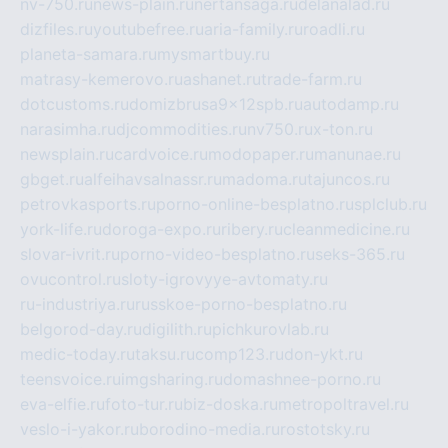
nv-750.ru
news-plain.ru
nertansaga.ru
delanalad.ru
dizfiles.ru
youtubefree.ru
aria-family.ru
roadli.ru
planeta-samara.ru
mysmartbuy.ru
matrasy-kemerovo.ru
ashanet.ru
trade-farm.ru
dotcustoms.ru
domizbrusa9x12spb.ru
autodamp.ru
narasimha.ru
djcommodities.ru
nv750.ru
x-ton.ru
newsplain.ru
cardvoice.ru
modopaper.ru
manunae.ru
gbget.ru
alfeihavsalnassr.ru
madoma.ru
tajuncos.ru
petrovkasports.ru
porno-online-besplatno.ru
splclub.ru
york-life.ru
doroga-expo.ru
ribery.ru
cleanmedicine.ru
slovar-ivrit.ru
porno-video-besplatno.ru
seks-365.ru
ovucontrol.ru
sloty-igrovyye-avtomaty.ru
ru-industriya.ru
russkoe-porno-besplatno.ru
belgorod-day.ru
digilith.ru
pichkurovlab.ru
medic-today.ru
taksu.ru
comp123.ru
don-ykt.ru
teensvoice.ru
imgsharing.ru
domashnee-porno.ru
eva-elfie.ru
foto-tur.ru
biz-doska.ru
metropoltravel.ru
veslo-i-yakor.ru
borodino-media.ru
rostotsky.ru