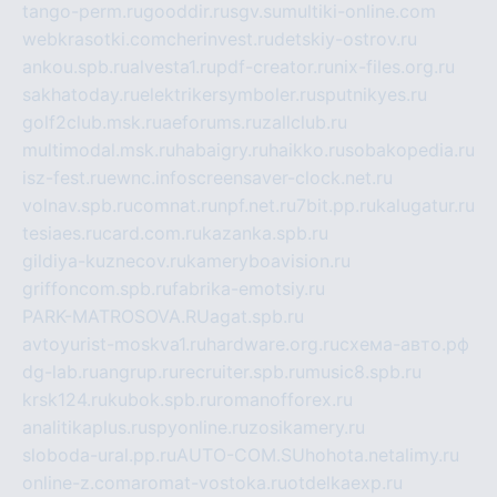
tango-perm.ru
gooddir.ru
sgv.su
multiki-online.com
webkrasotki.com
cherinvest.ru
detskiy-ostrov.ru
ankou.spb.ru
alvesta1.ru
pdf-creator.ru
nix-files.org.ru
sakhatoday.ru
elektrikersymboler.ru
sputnikyes.ru
golf2club.msk.ru
aeforums.ru
zallclub.ru
multimodal.msk.ru
habaigry.ru
haikko.ru
sobakopedia.ru
isz-fest.ru
ewnc.info
screensaver-clock.net.ru
volnav.spb.ru
comnat.ru
npf.net.ru
7bit.pp.ru
kalugatur.ru
tesiaes.ru
card.com.ru
kazanka.spb.ru
gildiya-kuznecov.ru
kameryboavision.ru
griffoncom.spb.ru
fabrika-emotsiy.ru
PARK-MATROSOVA.RU
agat.spb.ru
avtoyurist-moskva1.ru
hardware.org.ru
схема-авто.рф
dg-lab.ru
angrup.ru
recruiter.spb.ru
music8.spb.ru
krsk124.ru
kubok.spb.ru
romanofforex.ru
analitikaplus.ru
spyonline.ru
zosikamery.ru
sloboda-ural.pp.ru
AUTO-COM.SU
hohota.net
alimy.ru
online-z.com
aromat-vostoka.ru
otdelkaexp.ru