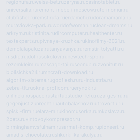
regionufa.ru
weiss-bet.ru
zaryna.ru
casinotablet.ru
universalia.ru
remont-mebeli-moscow.ru
termomur.ru
clubfisher.ru
remstirufa.ru
erdamchi.ru
doramamama.ru
muraviovka-park.ru
worldofwoman.ru
clean-dreams.ru
arkrym.ru
kristinita.ru
dircomputer.ru
healthenter.ru
textexperts.ru
pivnaya-kruzhka.ru
kinofilmy-2021.ru
demolalapaluza.ru
tanyavanya.ru
remstir-tolyatti.ru
msdip.ru
jdol.ru
sokolovr.ru
newtech-spb.ru
rezemkleim.ru
massage-tai.ru
seonub.ru
zvonitut.ru
biolisichka24.ru
mncraft-download.ru
algoritm-sistema.ru
godflesh.ru
ru-industria.ru
zebra-tlt.ru
okna-proficom.ru
erynok.ru
onlinekinospace.ru
startupstudio-fefu.ru
zarges-ru.ru
gegenjustizunrecht.ru
autobalashov.ru
utrovortu.ru
spiski-firm.ru
elara-m.ru
kinomusorka.ru
mkcslava.ru
2bets.ru
vintovoykompressor.ru
birminghamvsfulham.ru
sarmat-komp.ru
pioneeri.ru
amadis-chocolate.ru
shkurki-karakulya.ru