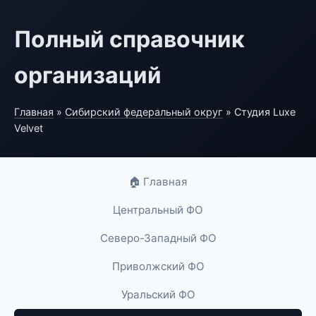
Полный справочник
организаций
Главная
»
Сибирский федеральный округ
» Студия Luxe
Velvet
🏠 Главная
Центральный ФО
Северо-Западный ФО
Приволжский ФО
Уральский ФО