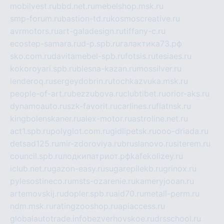
mobilvest.ru
bbd.net.ru
mebelshop.msk.ru
smp-forum.ru
bastion-td.ru
kosmoscreative.ru
avrmotors.ru
art-galadesign.ru
tiffany-c.ru
ecostep-samara.ru
d-p.spb.ru
галактика73.рф
sko.com.ru
davitamebel-spb.ru
fotsis.ru
tesiaes.ru
kokoroyari.spb.ru
blesna-kazan.ru
mossilver.ru
lenderoq.ru
sergeydobrin.ru
tochkazvuka.msk.ru
people-of-art.ru
bezzubova.ru
clubtibet.ru
orior-aks.ru
dynamoauto.ru
szk-favorit.ru
carlines.ru
flatnsk.ru
kingbolenskaner.ru
alex-motor.ru
astroline.net.ru
act1.spb.ru
polyglot.com.ru
gidlipetsk.ru
ooo-driada.ru
detsad125.ru
mir-zdoroviya.ru
bruslanovo.ru
siterem.ru
council.spb.ru
лодкипатриот.рф
kafekolizey.ru
iclub.net.ru
gazon-easy.ru
sugarepilekb.ru
grinox.ru
pylesostineco.ru
msts-ozarenie.ru
kameryjooan.ru
artemovskij.ru
dopler.spb.ru
aid70.ru
metall-perm.ru
ndm.msk.ru
ratingzooshop.ru
apiaccess.ru
globalautotrade.info
bezverhovskoe.ru
drsschool.ru