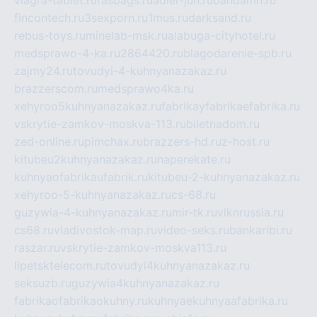
viagra-tablet.ru
fasbags.ru
adler-jun.ru
bandamn.ru
fincontech.ru
3sexporn.ru
1mus.ru
darksand.ru
rebus-toys.ru
minelab-msk.ru
alabuga-cityhotel.ru
medsprawo-4-ka.ru
2864420.ru
blagodarenie-spb.ru
zajmy24.ru
tovudyi-4-kuhnyanazakaz.ru
brazzerscom.ru
medsprawo4ka.ru
xehyroo5kuhnyanazakaz.ru
fabrikayfabrikaefabrika.ru
vskrytie-zamkov-moskva-113.ru
biletnadom.ru
zed-online.ru
pimchax.ru
brazzers-hd.ru
z-host.ru
kitubeu2kuhnyanazakaz.ru
naperekate.ru
kuhnyaofabrikaufabrik.ru
kitubeu-2-kuhnyanazakaz.ru
xehyroo-5-kuhnyanazakaz.ru
cs-68.ru
guzywia-4-kuhnyanazakaz.ru
mir-tk.ru
vlknrussia.ru
cs68.ru
vladivostok-map.ru
video-seks.ru
bankaribi.ru
raszar.ru
vskrytie-zamkov-moskva113.ru
lipetsktelecom.ru
tovudyi4kuhnyanazakaz.ru
seksuzb.ru
guzywia4kuhnyanazakaz.ru
fabrikaofabrikaokuhny.ru
kuhnyaekuhnyaafabrika.ru