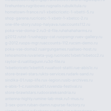
firehunters.ru
gribowo.ru
gnalis.ru
bulkitula.ru
hometown-france.ru
1-xbeticricetc-1-xbetti-5.ru
shop-garena.ru
cricetc-1-xbetr-1-xbetcc-2.ru
one-life-story.ru
top-halyava.ru
accounts112.ru
poka-vse-doma-2.ru
3-d-file.ru
hahahaharms.ru
g2012.ru
tst-1.ru
shaggy-cat.ru
opsmgr.ru
ev-gallery.ru
g-2012.ru
ops-mgr.ru
accounts-112.ru
csm-demo.ru
poka-vse-doma2.ru
airgungames.ru
allseo-host.ru
tehosmotre.ru
varieta-yug.ru
cricetc1xbetr1xbetcc2.ru
raytor-d.ru
atillagunn.ru
3d-file.ru
1xbeticricetc1xbetti5.ru
uafoot-statti.ru
e-abis1c.ru
store-brawl-stars.ru
kts-services.ru
dark-sand.ru
sindika-01.ru
sp-life.ru
x-legion.ru
sib-archives.ru
e-abis-1-c.ru
sindika01.ru
venda-festival.ru
store-brawlstars.ru
dooraleksandria.ru
antenna-highly.ru
mine-lab-msk.ru
1-mus.ru
3-sex-porn.ru
ban-damn.ru
purse-factory.ru