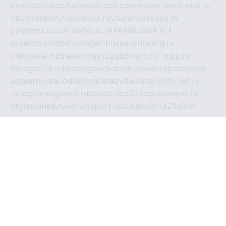
tmmotors.spb.ru
xjocuricopii.com
musavtomat.msk.ru
obustrojdom.ru
sovetcik.ru
ybaranovskaya.ru
ppknews.ru
cult-alshei.ru
JAPANRUSSIA.RU
proekciyamebel.ru
imper-finans.ru
rim.org.ru
glamourai.ru
brassminus.ru
zabor-pro.ru
ftn.pp.ru
dorogoe58.ru
laimengpacker.ru
kuzova-zapchasti.ru
sageerp.ru
taxodrom.ru
dsrazvitie.ru
hardcity.net.ru
ratinghomegames.ru
topservice25.ru
gubernyan.ru
gtglasslined.ru
ii4.ru
tssport.spb.ru
andorra24.com
blackwallstreet.ru
oboimos.ru
optim-doors.com.ru
ikuch.ru
nycr.org.ru
npa21.ru
vremya-ch.spb.ru
desert000.ru
ivtorgi.ru
ifiori.ru
catalog-statei.ru
dcv.org.ru
spetsmaster174.ru
ipkameryhiseeu.ru
dum26.ru
ruspol.spb.ru
fr-opendp.ru
kam-solnyshko.ru
cheyenne-arapaho.ru
sevzapmetal.spb.ru
ted-lapidus.spb.ru
parasite-eliminator.ru
sigma-complete.ru
modernworld.ru
dama-moda.ru
eholot-group.ru
sk-nvkz.ru
DRONGOLD.RU