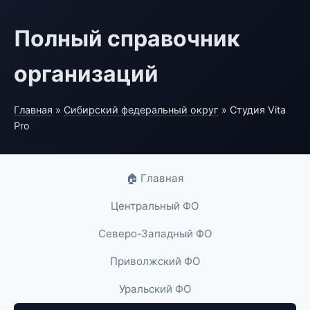
Полный справочник
организаций
Главная
»
Сибирский федеральный округ
» Студия Vita
Pro
🏠 Главная
Центральный ФО
Северо-Западный ФО
Приволжский ФО
Уральский ФО