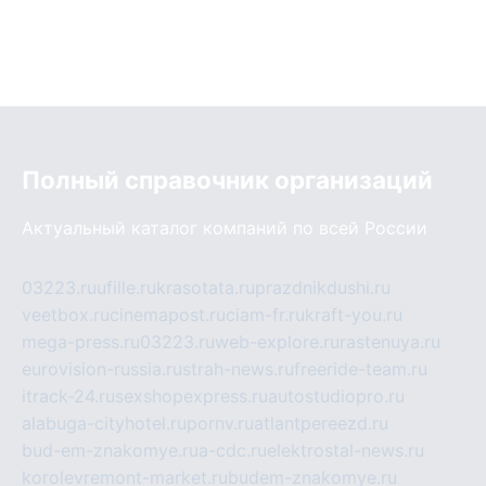
Полный справочник организаций
Актуальный каталог компаний по всей России
03223.ru
ufille.ru
krasotata.ru
prazdnikdushi.ru
veetbox.ru
cinemapost.ru
ciam-fr.ru
kraft-you.ru
mega-press.ru
03223.ru
web-explore.ru
rastenuya.ru
eurovision-russia.ru
strah-news.ru
freeride-team.ru
itrack-24.ru
sexshopexpress.ru
autostudiopro.ru
alabuga-cityhotel.ru
pornv.ru
atlantpereezd.ru
bud-em-znakomye.ru
a-cdc.ru
elektrostal-news.ru
korolevremont-market.ru
budem-znakomye.ru