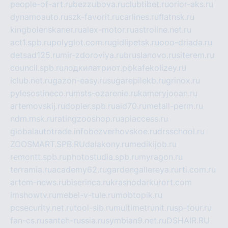
people-of-art.ru
bezzubova.ru
clubtibet.ru
orior-aks.ru
dynamoauto.ru
szk-favorit.ru
carlines.ru
flatnsk.ru
kingbolenskaner.ru
alex-motor.ru
astroline.net.ru
act1.spb.ru
polyglot.com.ru
gidlipetsk.ru
ooo-driada.ru
detsad125.ru
mir-zdoroviya.ru
bruslanovo.ru
siterem.ru
council.spb.ru
лодкипатриот.рф
kafekolizey.ru
iclub.net.ru
gazon-easy.ru
sugarepilekb.ru
grinox.ru
pylesostineco.ru
msts-ozarenie.ru
kameryjooan.ru
artemovskij.ru
dopler.spb.ru
aid70.ru
metall-perm.ru
ndm.msk.ru
ratingzooshop.ru
apiaccess.ru
globalautotrade.info
bezverhovskoe.ru
drsschool.ru
ZOOSMART.SPB.RU
dalakony.ru
medikijob.ru
remontt.spb.ru
photostudia.spb.ru
myragon.ru
terramia.ru
academy62.ru
gardengallereya.ru
rti.com.ru
artem-news.ru
biserinca.ru
krasnodarkurort.com
imshowtv.ru
mebel-v-tule.ru
mobtopik.ru
pcsecurity.net.ru
tool-sib.ru
multimetrunit.ru
sp-tour.ru
fan-cs.ru
santeh-russia.ru
symbian9.net.ru
DSHAIR.RU