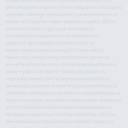
gbget.ru
alfeihavsalnassr.ru
madoma.ru
tajuncos.ru
petrovkasports.ru
porno-online-besplatno.ru
splclub.ru
york-life.ru
doroga-expo.ru
ribery.ru
cleanmedicine.ru
slovar-ivrit.ru
porno-video-besplatno.ru
seks-365.ru
ovucontrol.ru
sloty-igrovyye-avtomaty.ru
ru-industriya.ru
russkoe-porno-besplatno.ru
belgorod-day.ru
digilith.ru
pichkurovlab.ru
medic-today.ru
taksu.ru
comp123.ru
don-ykt.ru
teensvoice.ru
imgsharing.ru
domashnee-porno.ru
eva-elfie.ru
foto-tur.ru
biz-doska.ru
metropoltravel.ru
veslo-i-yakor.ru
borodino-media.ru
rostotsky.ru
regionufa.ru
weiss-bet.ru
zaryna.ru
casinotablet.ru
universalia.ru
remont-mebeli-moscow.ru
termomur.ru
clubfisher.ru
remstirufa.ru
erdamchi.ru
doramamama.ru
muraviovka-park.ru
worldofwoman.ru
clean-dreams.ru
arkrym.ru
kristinita.ru
dircomputer.ru
healthenter.ru
textexperts.ru
pivnaya-kruzhka.ru
kinofilmy-2021.ru
demolalapaluza.ru
tanyavanya.ru
remstir-tolyatti.ru