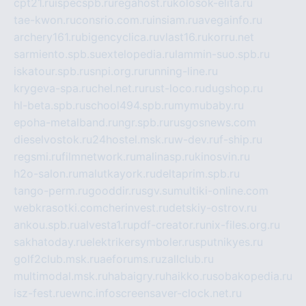
cpt21.ru
ispecspb.ru
regahost.ru
kolosok-elita.ru
tae-kwon.ru
consrio.com.ru
insiam.ru
avegainfo.ru
archery161.ru
bigencyclica.ru
vlast16.ru
korru.net
sarmiento.spb.su
extelopedia.ru
lammin-suo.spb.ru
iskatour.spb.ru
snpi.org.ru
running-line.ru
krygeva-spa.ru
chel.net.ru
rust-loco.ru
dugshop.ru
hl-beta.spb.ru
school494.spb.ru
mymubaby.ru
epoha-metalband.ru
ngr.spb.ru
rusgosnews.com
dieselvostok.ru
24hostel.msk.ru
w-dev.ru
f-ship.ru
regsmi.ru
filmnetwork.ru
malinasp.ru
kinosvin.ru
h2o-salon.ru
malutkayork.ru
deltaprim.spb.ru
tango-perm.ru
gooddir.ru
sgv.su
multiki-online.com
webkrasotki.com
cherinvest.ru
detskiy-ostrov.ru
ankou.spb.ru
alvesta1.ru
pdf-creator.ru
nix-files.org.ru
sakhatoday.ru
elektrikersymboler.ru
sputnikyes.ru
golf2club.msk.ru
aeforums.ru
zallclub.ru
multimodal.msk.ru
habaigry.ru
haikko.ru
sobakopedia.ru
isz-fest.ru
ewnc.info
screensaver-clock.net.ru