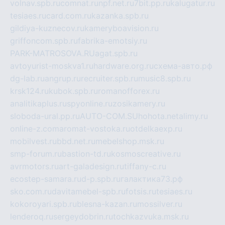
volnav.spb.ru
comnat.ru
npf.net.ru
7bit.pp.ru
kalugatur.ru
tesiaes.ru
card.com.ru
kazanka.spb.ru
gildiya-kuznecov.ru
kameryboavision.ru
griffoncom.spb.ru
fabrika-emotsiy.ru
PARK-MATROSOVA.RU
agat.spb.ru
avtoyurist-moskva1.ru
hardware.org.ru
схема-авто.рф
dg-lab.ru
angrup.ru
recruiter.spb.ru
music8.spb.ru
krsk124.ru
kubok.spb.ru
romanofforex.ru
analitikaplus.ru
spyonline.ru
zosikamery.ru
sloboda-ural.pp.ru
AUTO-COM.SU
hohota.net
alimy.ru
online-z.com
aromat-vostoka.ru
otdelkaexp.ru
mobilvest.ru
bbd.net.ru
mebelshop.msk.ru
smp-forum.ru
bastion-td.ru
kosmoscreative.ru
avrmotors.ru
art-galadesign.ru
tiffany-c.ru
ecostep-samara.ru
d-p.spb.ru
галактика73.рф
sko.com.ru
davitamebel-spb.ru
fotsis.ru
tesiaes.ru
kokoroyari.spb.ru
blesna-kazan.ru
mossilver.ru
lenderoq.ru
sergeydobrin.ru
tochkazvuka.msk.ru