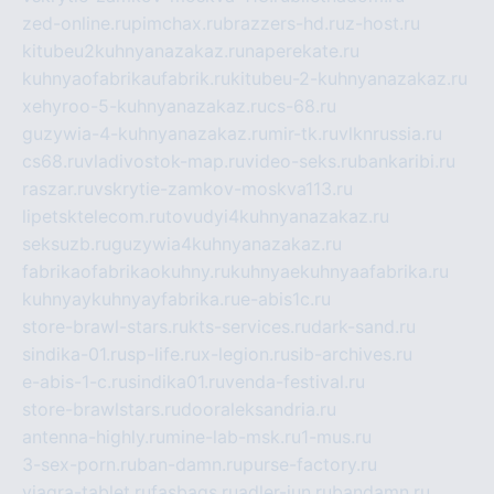
zed-online.ru
pimchax.ru
brazzers-hd.ru
z-host.ru
kitubeu2kuhnyanazakaz.ru
naperekate.ru
kuhnyaofabrikaufabrik.ru
kitubeu-2-kuhnyanazakaz.ru
xehyroo-5-kuhnyanazakaz.ru
cs-68.ru
guzywia-4-kuhnyanazakaz.ru
mir-tk.ru
vlknrussia.ru
cs68.ru
vladivostok-map.ru
video-seks.ru
bankaribi.ru
raszar.ru
vskrytie-zamkov-moskva113.ru
lipetsktelecom.ru
tovudyi4kuhnyanazakaz.ru
seksuzb.ru
guzywia4kuhnyanazakaz.ru
fabrikaofabrikaokuhny.ru
kuhnyaekuhnyaafabrika.ru
kuhnyaykuhnyayfabrika.ru
e-abis1c.ru
store-brawl-stars.ru
kts-services.ru
dark-sand.ru
sindika-01.ru
sp-life.ru
x-legion.ru
sib-archives.ru
e-abis-1-c.ru
sindika01.ru
venda-festival.ru
store-brawlstars.ru
dooraleksandria.ru
antenna-highly.ru
mine-lab-msk.ru
1-mus.ru
3-sex-porn.ru
ban-damn.ru
purse-factory.ru
viagra-tablet.ru
fasbags.ru
adler-jun.ru
bandamn.ru