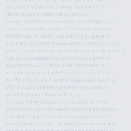
fincontech.ru
3sexporn.ru
1mus.ru
darksand.ru
rebus-toys.ru
minelab-msk.ru
rtdco.ru
seo-prodvizhenie-sajtov-stroitelnyh-kompanij.ru
card-voice.ru
rulonnyygazon177.ru
snow-guard.ru
domizbrusa-9x12spb.ru
demaholding.ru
aalse.ru
a380club.ru
argentinamia.ru
perkoka.ru
movie-one.ru
perk-oka.ru
g-octopus.ru
sibarchives.ru
andreislyusar.ru
naruto-x.ru
pursefactory.ru
tor-lyubov-i-grom.ru
spayderhed-2022.ru
movieone.ru
evro-dez.ru
webamator.ru
ma-absolut1.ru
avtopomosch27.ru
nv-750.ru
news-plain.ru
nertansaga.ru
delanalad.ru
dizfiles.ru
youtubefree.ru
aria-family.ru
roadli.ru
planeta-samara.ru
mysmartbuy.ru
matrasy-kemerovo.ru
ashanet.ru
trade-farm.ru
dotcustoms.ru
domizbrusa9x12spb.ru
autodamp.ru
narasimha.ru
djcommodities.ru
nv750.ru
x-ton.ru
newsplain.ru
cardvoice.ru
modopaper.ru
manunae.ru