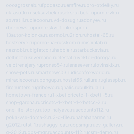
oooagrosnab.ru
fpodaso.ru
emfire.ru
pro-otdelky.ru
ukrasotki.ru
seksuzbek.ru
seks-uzbek.ru
porno-vk.ru
sovratili.ru
olecoon.ru
vd-dosug.ru
adonyev.ru
rbc-news.ru
porno-skvirt.ru
krospr.ru
13autor-kolonka.ru
sormol.ru
2rich.ru
hostel-65.ru
hostserve.ru
porno-na-russkom.ru
mishinlab.ru
neznobi.ru
bigfatcc.ru
habble.ru
starbucksvia.ru
delfinet.ru
silvernano.ru
elestal.ru
vektor-doroga.ru
velotrenajery.ru
pronso54.ru
lenasever.ru
lovinskix.ru
show-pets.ru
smartnews03.ru
discofoxworld.ru
miraclecoon.ru
pongup.ru
hostel65.ru
liura.ru
glasspb.ru
firehunters.ru
gribowo.ru
gnalis.ru
bulkitula.ru
hometown-france.ru
1-xbeticricetc-1-xbetti-5.ru
shop-garena.ru
cricetc-1-xbetr-1-xbetcc-2.ru
one-life-story.ru
top-halyava.ru
accounts112.ru
poka-vse-doma-2.ru
3-d-file.ru
hahahaharms.ru
g2012.ru
tst-1.ru
shaggy-cat.ru
opsmgr.ru
ev-gallery.ru
g-2012.ru
ops-mgr.ru
accounts-112.ru
csm-demo.ru