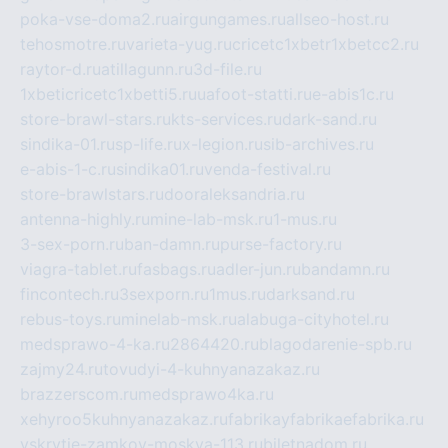
poka-vse-doma2.ru
airgungames.ru
allseo-host.ru
tehosmotre.ru
varieta-yug.ru
cricetc1xbetr1xbetcc2.ru
raytor-d.ru
atillagunn.ru
3d-file.ru
1xbeticricetc1xbetti5.ru
uafoot-statti.ru
e-abis1c.ru
store-brawl-stars.ru
kts-services.ru
dark-sand.ru
sindika-01.ru
sp-life.ru
x-legion.ru
sib-archives.ru
e-abis-1-c.ru
sindika01.ru
venda-festival.ru
store-brawlstars.ru
dooraleksandria.ru
antenna-highly.ru
mine-lab-msk.ru
1-mus.ru
3-sex-porn.ru
ban-damn.ru
purse-factory.ru
viagra-tablet.ru
fasbags.ru
adler-jun.ru
bandamn.ru
fincontech.ru
3sexporn.ru
1mus.ru
darksand.ru
rebus-toys.ru
minelab-msk.ru
alabuga-cityhotel.ru
medsprawo-4-ka.ru
2864420.ru
blagodarenie-spb.ru
zajmy24.ru
tovudyi-4-kuhnyanazakaz.ru
brazzerscom.ru
medsprawo4ka.ru
xehyroo5kuhnyanazakaz.ru
fabrikayfabrikaefabrika.ru
vskrytie-zamkov-moskva-113.ru
biletnadom.ru