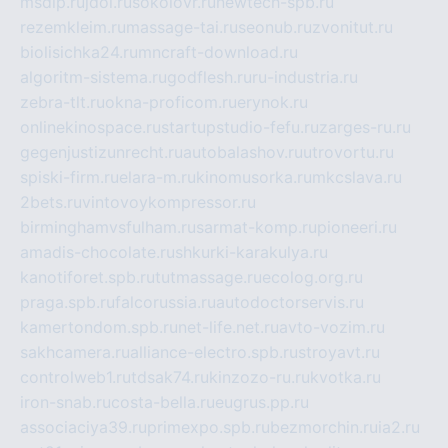
msdip.ru
jdol.ru
sokolovr.ru
newtech-spb.ru
rezemkleim.ru
massage-tai.ru
seonub.ru
zvonitut.ru
biolisichka24.ru
mncraft-download.ru
algoritm-sistema.ru
godflesh.ru
ru-industria.ru
zebra-tlt.ru
okna-proficom.ru
erynok.ru
onlinekinospace.ru
startupstudio-fefu.ru
zarges-ru.ru
gegenjustizunrecht.ru
autobalashov.ru
utrovortu.ru
spiski-firm.ru
elara-m.ru
kinomusorka.ru
mkcslava.ru
2bets.ru
vintovoykompressor.ru
birminghamvsfulham.ru
sarmat-komp.ru
pioneeri.ru
amadis-chocolate.ru
shkurki-karakulya.ru
kanotiforet.spb.ru
tutmassage.ru
ecolog.org.ru
praga.spb.ru
falcorussia.ru
autodoctorservis.ru
kamertondom.spb.ru
net-life.net.ru
avto-vozim.ru
sakhcamera.ru
alliance-electro.spb.ru
stroyavt.ru
controlweb1.ru
tdsak74.ru
kinzozo-ru.ru
kvotka.ru
iron-snab.ru
costa-bella.ru
eugrus.pp.ru
associaciya39.ru
primexpo.spb.ru
bezmorchin.ru
ia2.ru