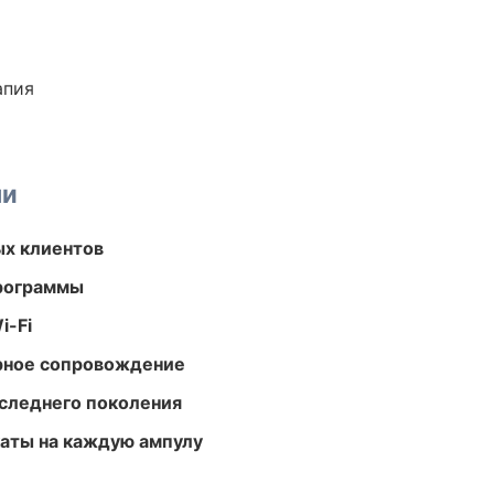
апия
ми
ых клиентов
программы
i-Fi
урное сопровождение
следнего поколения
аты на каждую ампулу