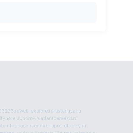
03223.ru
web-explore.ru
rastenuya.ru
tyhotel.ru
pornv.ru
atlantpereezd.ru
b.ru
fpodaso.ru
emfire.ru
pro-otdelky.ru