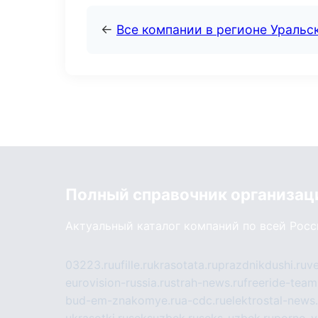
←
Все компании в регионе Уральс
Полный справочник организац
Актуальный каталог компаний по всей Рос
03223.ru
ufille.ru
krasotata.ru
prazdnikdushi.ru
v
eurovision-russia.ru
strah-news.ru
freeride-team
bud-em-znakomye.ru
a-cdc.ru
elektrostal-news.