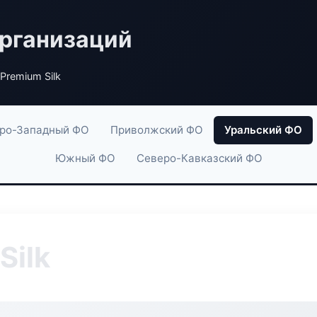
рганизаций
 Premium Silk
ро-Западный ФО
Приволжский ФО
Уральский ФО
Южный ФО
Северо-Кавказский ФО
Silk