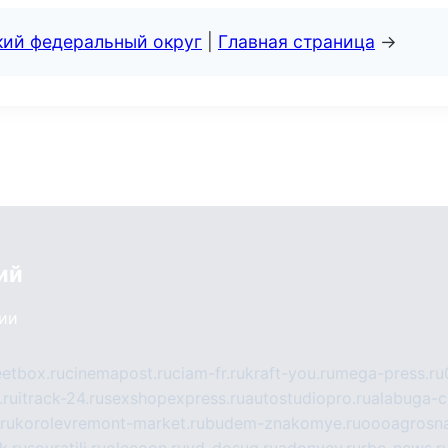
кий федеральный округ
|
Главная страница
→
ий
сии
eetbox.ru
cinemapost.ru
ciam-fr.ru
kraft-you.ru
mega-press.ru
.ru
itrack-24.ru
sexshopexpress.ru
autostudiopro.ru
alabuga-ci
ru
korolevremont-market.ru
budem-znakomye.ru
oooagrosna