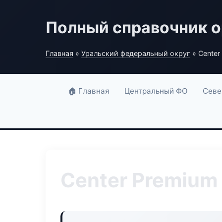
Полный справочник о
Главная
»
Уральский федеральный округ
» Center
🏠 Главная
Центральный ФО
Севе
Center Premium 