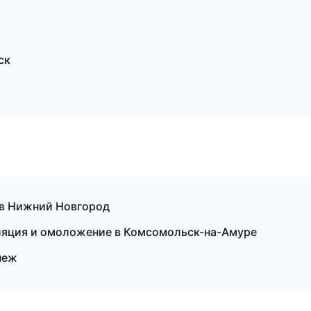
ск
 в Нижний Новгород
ляция и омоложение в Комсомольск-на-Амуре
неж