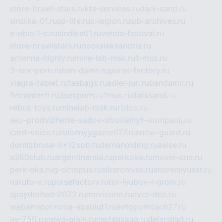
store-brawl-stars.ru
kts-services.ru
dark-sand.ru
sindika-01.ru
sp-life.ru
x-legion.ru
sib-archives.ru
e-abis-1-c.ru
sindika01.ru
venda-festival.ru
store-brawlstars.ru
dooraleksandria.ru
antenna-highly.ru
mine-lab-msk.ru
1-mus.ru
3-sex-porn.ru
ban-damn.ru
purse-factory.ru
viagra-tablet.ru
fasbags.ru
adler-jun.ru
bandamn.ru
fincontech.ru
3sexporn.ru
1mus.ru
darksand.ru
rebus-toys.ru
minelab-msk.ru
rtdco.ru
seo-prodvizhenie-sajtov-stroitelnyh-kompanij.ru
card-voice.ru
rulonnyygazon177.ru
snow-guard.ru
domizbrusa-9x12spb.ru
demaholding.ru
aalse.ru
a380club.ru
argentinamia.ru
perkoka.ru
movie-one.ru
perk-oka.ru
g-octopus.ru
sibarchives.ru
andreislyusar.ru
naruto-x.ru
pursefactory.ru
tor-lyubov-i-grom.ru
spayderhed-2022.ru
movieone.ru
evro-dez.ru
webamator.ru
ma-absolut1.ru
avtopomosch27.ru
nv-750.ru
news-plain.ru
nertansaga.ru
delanalad.ru