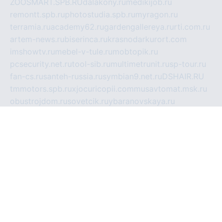
ZOOSMART.SPB.RU
dalakony.ru
medikijob.ru
remontt.spb.ru
photostudia.spb.ru
myragon.ru
terramia.ru
academy62.ru
gardengallereya.ru
rti.com.ru
artem-news.ru
biserinca.ru
krasnodarkurort.com
imshowtv.ru
mebel-v-tule.ru
mobtopik.ru
pcsecurity.net.ru
tool-sib.ru
multimetrunit.ru
sp-tour.ru
fan-cs.ru
santeh-russia.ru
symbian9.net.ru
DSHAIR.RU
tmmotors.spb.ru
xjocuricopii.com
musavtomat.msk.ru
obustrojdom.ru
sovetcik.ru
ybaranovskaya.ru
ppknews.ru
cult-alshei.ru
JAPANRUSSIA.RU
proekciyamebel.ru
imper-finans.ru
rim.org.ru
glamourai.ru
brassminus.ru
zabor-pro.ru
ftn.pp.ru
dorogoe58.ru
laimengpacker.ru
kuzova-zapchasti.ru
sageerp.ru
taxodrom.ru
dsrazvitie.ru
hardcity.net.ru
ratinghomegames.ru
topservice25.ru
gubernyan.ru
gtglasslined.ru
ii4.ru
tssport.spb.ru
andorra24.com
blackwallstreet.ru
oboimos.ru
optim-doors.com.ru
ikuch.ru
nycr.org.ru
npa21.ru
vremya-ch.spb.ru