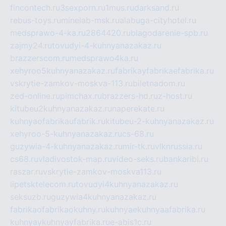
fincontech.ru
3sexporn.ru
1mus.ru
darksand.ru
rebus-toys.ru
minelab-msk.ru
alabuga-cityhotel.ru
medsprawo-4-ka.ru
2864420.ru
blagodarenie-spb.ru
zajmy24.ru
tovudyi-4-kuhnyanazakaz.ru
brazzerscom.ru
medsprawo4ka.ru
xehyroo5kuhnyanazakaz.ru
fabrikayfabrikaefabrika.ru
vskrytie-zamkov-moskva-113.ru
biletnadom.ru
zed-online.ru
pimchax.ru
brazzers-hd.ru
z-host.ru
kitubeu2kuhnyanazakaz.ru
naperekate.ru
kuhnyaofabrikaufabrik.ru
kitubeu-2-kuhnyanazakaz.ru
xehyroo-5-kuhnyanazakaz.ru
cs-68.ru
guzywia-4-kuhnyanazakaz.ru
mir-tk.ru
vlknrussia.ru
cs68.ru
vladivostok-map.ru
video-seks.ru
bankaribi.ru
raszar.ru
vskrytie-zamkov-moskva113.ru
lipetsktelecom.ru
tovudyi4kuhnyanazakaz.ru
seksuzb.ru
guzywia4kuhnyanazakaz.ru
fabrikaofabrikaokuhny.ru
kuhnyaekuhnyaafabrika.ru
kuhnyaykuhnyayfabrika.ru
e-abis1c.ru