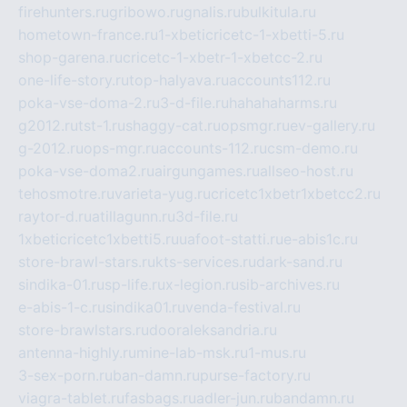
firehunters.ru
gribowo.ru
gnalis.ru
bulkitula.ru
hometown-france.ru
1-xbeticricetc-1-xbetti-5.ru
shop-garena.ru
cricetc-1-xbetr-1-xbetcc-2.ru
one-life-story.ru
top-halyava.ru
accounts112.ru
poka-vse-doma-2.ru
3-d-file.ru
hahahaharms.ru
g2012.ru
tst-1.ru
shaggy-cat.ru
opsmgr.ru
ev-gallery.ru
g-2012.ru
ops-mgr.ru
accounts-112.ru
csm-demo.ru
poka-vse-doma2.ru
airgungames.ru
allseo-host.ru
tehosmotre.ru
varieta-yug.ru
cricetc1xbetr1xbetcc2.ru
raytor-d.ru
atillagunn.ru
3d-file.ru
1xbeticricetc1xbetti5.ru
uafoot-statti.ru
e-abis1c.ru
store-brawl-stars.ru
kts-services.ru
dark-sand.ru
sindika-01.ru
sp-life.ru
x-legion.ru
sib-archives.ru
e-abis-1-c.ru
sindika01.ru
venda-festival.ru
store-brawlstars.ru
dooraleksandria.ru
antenna-highly.ru
mine-lab-msk.ru
1-mus.ru
3-sex-porn.ru
ban-damn.ru
purse-factory.ru
viagra-tablet.ru
fasbags.ru
adler-jun.ru
bandamn.ru