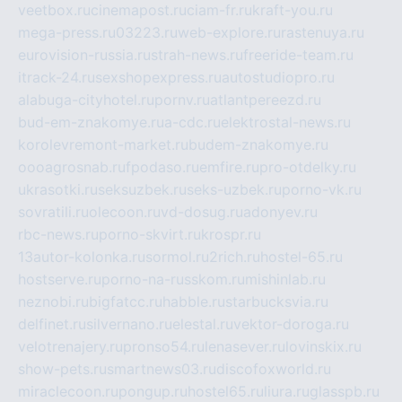
veetbox.ru
cinemapost.ru
ciam-fr.ru
kraft-you.ru
mega-press.ru
03223.ru
web-explore.ru
rastenuya.ru
eurovision-russia.ru
strah-news.ru
freeride-team.ru
itrack-24.ru
sexshopexpress.ru
autostudiopro.ru
alabuga-cityhotel.ru
pornv.ru
atlantpereezd.ru
bud-em-znakomye.ru
a-cdc.ru
elektrostal-news.ru
korolevremont-market.ru
budem-znakomye.ru
oooagrosnab.ru
fpodaso.ru
emfire.ru
pro-otdelky.ru
ukrasotki.ru
seksuzbek.ru
seks-uzbek.ru
porno-vk.ru
sovratili.ru
olecoon.ru
vd-dosug.ru
adonyev.ru
rbc-news.ru
porno-skvirt.ru
krospr.ru
13autor-kolonka.ru
sormol.ru
2rich.ru
hostel-65.ru
hostserve.ru
porno-na-russkom.ru
mishinlab.ru
neznobi.ru
bigfatcc.ru
habble.ru
starbucksvia.ru
delfinet.ru
silvernano.ru
elestal.ru
vektor-doroga.ru
velotrenajery.ru
pronso54.ru
lenasever.ru
lovinskix.ru
show-pets.ru
smartnews03.ru
discofoxworld.ru
miraclecoon.ru
pongup.ru
hostel65.ru
liura.ru
glasspb.ru