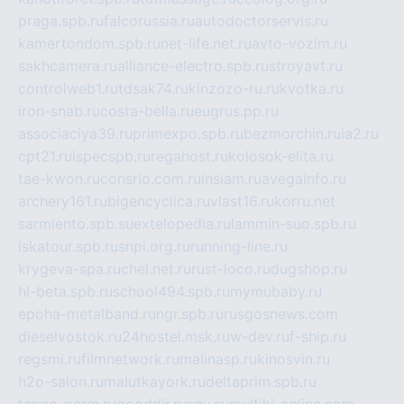
praga.spb.ru
falcorussia.ru
autodoctorservis.ru
kamertondom.spb.ru
net-life.net.ru
avto-vozim.ru
sakhcamera.ru
alliance-electro.spb.ru
stroyavt.ru
controlweb1.ru
tdsak74.ru
kinzozo-ru.ru
kvotka.ru
iron-snab.ru
costa-bella.ru
eugrus.pp.ru
associaciya39.ru
primexpo.spb.ru
bezmorchin.ru
ia2.ru
cpt21.ru
ispecspb.ru
regahost.ru
kolosok-elita.ru
tae-kwon.ru
consrio.com.ru
insiam.ru
avegainfo.ru
archery161.ru
bigencyclica.ru
vlast16.ru
korru.net
sarmiento.spb.su
extelopedia.ru
lammin-suo.spb.ru
iskatour.spb.ru
snpi.org.ru
running-line.ru
krygeva-spa.ru
chel.net.ru
rust-loco.ru
dugshop.ru
hl-beta.spb.ru
school494.spb.ru
mymubaby.ru
epoha-metalband.ru
ngr.spb.ru
rusgosnews.com
dieselvostok.ru
24hostel.msk.ru
w-dev.ru
f-ship.ru
regsmi.ru
filmnetwork.ru
malinasp.ru
kinosvin.ru
h2o-salon.ru
malutkayork.ru
deltaprim.spb.ru