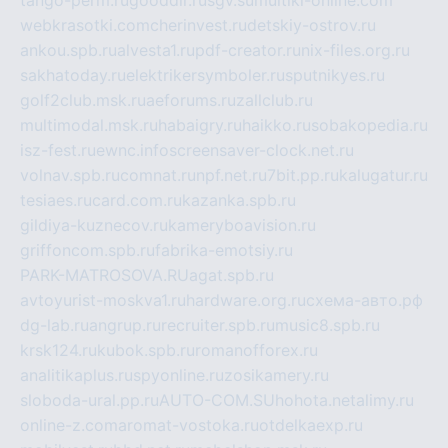
tango-perm.ru
gooddir.ru
sgv.su
multiki-online.com
webkrasotki.com
cherinvest.ru
detskiy-ostrov.ru
ankou.spb.ru
alvesta1.ru
pdf-creator.ru
nix-files.org.ru
sakhatoday.ru
elektrikersymboler.ru
sputnikyes.ru
golf2club.msk.ru
aeforums.ru
zallclub.ru
multimodal.msk.ru
habaigry.ru
haikko.ru
sobakopedia.ru
isz-fest.ru
ewnc.info
screensaver-clock.net.ru
volnav.spb.ru
comnat.ru
npf.net.ru
7bit.pp.ru
kalugatur.ru
tesiaes.ru
card.com.ru
kazanka.spb.ru
gildiya-kuznecov.ru
kameryboavision.ru
griffoncom.spb.ru
fabrika-emotsiy.ru
PARK-MATROSOVA.RU
agat.spb.ru
avtoyurist-moskva1.ru
hardware.org.ru
схема-авто.рф
dg-lab.ru
angrup.ru
recruiter.spb.ru
music8.spb.ru
krsk124.ru
kubok.spb.ru
romanofforex.ru
analitikaplus.ru
spyonline.ru
zosikamery.ru
sloboda-ural.pp.ru
AUTO-COM.SU
hohota.net
alimy.ru
online-z.com
aromat-vostoka.ru
otdelkaexp.ru