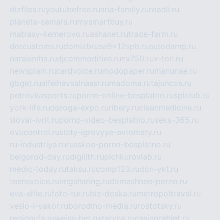
dizfiles.ru
youtubefree.ru
aria-family.ru
roadli.ru
planeta-samara.ru
mysmartbuy.ru
matrasy-kemerovo.ru
ashanet.ru
trade-farm.ru
dotcustoms.ru
domizbrusa9x12spb.ru
autodamp.ru
narasimha.ru
djcommodities.ru
nv750.ru
x-ton.ru
newsplain.ru
cardvoice.ru
modopaper.ru
manunae.ru
gbget.ru
alfeihavsalnassr.ru
madoma.ru
tajuncos.ru
petrovkasports.ru
porno-online-besplatno.ru
splclub.ru
york-life.ru
doroga-expo.ru
ribery.ru
cleanmedicine.ru
slovar-ivrit.ru
porno-video-besplatno.ru
seks-365.ru
ovucontrol.ru
sloty-igrovyye-avtomaty.ru
ru-industriya.ru
russkoe-porno-besplatno.ru
belgorod-day.ru
digilith.ru
pichkurovlab.ru
medic-today.ru
taksu.ru
comp123.ru
don-ykt.ru
teensvoice.ru
imgsharing.ru
domashnee-porno.ru
eva-elfie.ru
foto-tur.ru
biz-doska.ru
metropoltravel.ru
veslo-i-yakor.ru
borodino-media.ru
rostotsky.ru
regionufa.ru
weiss-bet.ru
zaryna.ru
casinotablet.ru