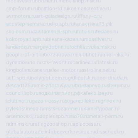
mobilvest.ru
bbd.net.ru
mebelshop.msk.ru
smp-forum.ru
bastion-td.ru
kosmoscreative.ru
avrmotors.ru
art-galadesign.ru
tiffany-c.ru
ecostep-samara.ru
d-p.spb.ru
галактика73.рф
sko.com.ru
davitamebel-spb.ru
fotsis.ru
tesiaes.ru
kokoroyari.spb.ru
blesna-kazan.ru
mossilver.ru
lenderoq.ru
sergeydobrin.ru
tochkazvuka.msk.ru
people-of-art.ru
bezzubova.ru
clubtibet.ru
orior-aks.ru
dynamoauto.ru
szk-favorit.ru
carlines.ru
flatnsk.ru
kingbolenskaner.ru
alex-motor.ru
astroline.net.ru
act1.spb.ru
polyglot.com.ru
gidlipetsk.ru
ooo-driada.ru
detsad125.ru
mir-zdoroviya.ru
bruslanovo.ru
siterem.ru
council.spb.ru
лодкипатриот.рф
kafekolizey.ru
iclub.net.ru
gazon-easy.ru
sugarepilekb.ru
grinox.ru
pylesostineco.ru
msts-ozarenie.ru
kameryjooan.ru
artemovskij.ru
dopler.spb.ru
aid70.ru
metall-perm.ru
ndm.msk.ru
ratingzooshop.ru
apiaccess.ru
globalautotrade.info
bezverhovskoe.ru
drsschool.ru