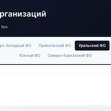
рганизаций
k Spa
ро-Западный ФО
Приволжский ФО
Уральский ФО
Южный ФО
Северо-Кавказский ФО