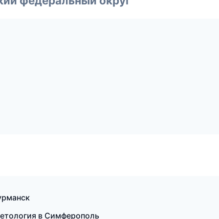
ский федеральный округ
Мурманск
метология в Симферополь