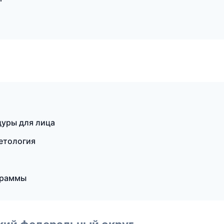
дуры для лица
метология
граммы