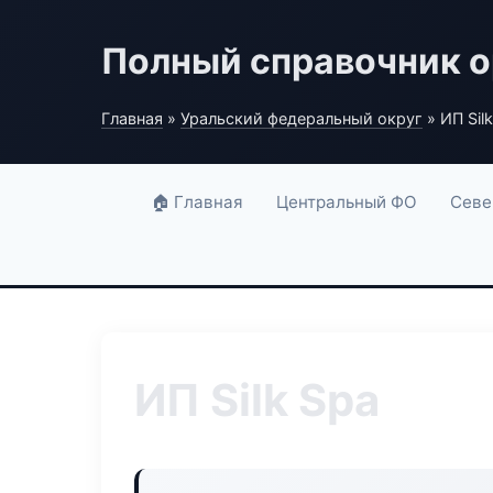
Полный справочник о
Главная
»
Уральский федеральный округ
» ИП Sil
🏠 Главная
Центральный ФО
Севе
ИП Silk Spa