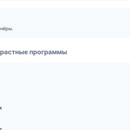
тнёры.
зрастные программы
к
г