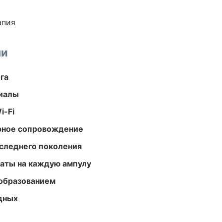
апия
ми
га
риалы
i-Fi
урное сопровождение
следнего поколения
аты на каждую ампулу
образованием
одных