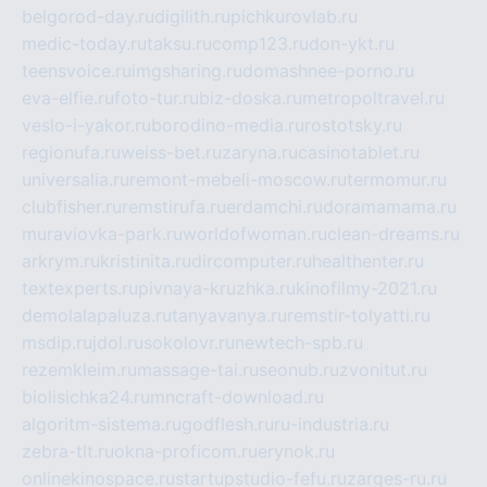
belgorod-day.ru
digilith.ru
pichkurovlab.ru
medic-today.ru
taksu.ru
comp123.ru
don-ykt.ru
teensvoice.ru
imgsharing.ru
domashnee-porno.ru
eva-elfie.ru
foto-tur.ru
biz-doska.ru
metropoltravel.ru
veslo-i-yakor.ru
borodino-media.ru
rostotsky.ru
regionufa.ru
weiss-bet.ru
zaryna.ru
casinotablet.ru
universalia.ru
remont-mebeli-moscow.ru
termomur.ru
clubfisher.ru
remstirufa.ru
erdamchi.ru
doramamama.ru
muraviovka-park.ru
worldofwoman.ru
clean-dreams.ru
arkrym.ru
kristinita.ru
dircomputer.ru
healthenter.ru
textexperts.ru
pivnaya-kruzhka.ru
kinofilmy-2021.ru
demolalapaluza.ru
tanyavanya.ru
remstir-tolyatti.ru
msdip.ru
jdol.ru
sokolovr.ru
newtech-spb.ru
rezemkleim.ru
massage-tai.ru
seonub.ru
zvonitut.ru
biolisichka24.ru
mncraft-download.ru
algoritm-sistema.ru
godflesh.ru
ru-industria.ru
zebra-tlt.ru
okna-proficom.ru
erynok.ru
onlinekinospace.ru
startupstudio-fefu.ru
zarges-ru.ru