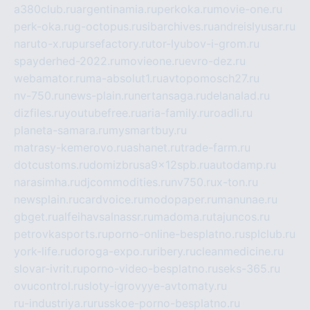
a380club.ru
argentinamia.ru
perkoka.ru
movie-one.ru
perk-oka.ru
g-octopus.ru
sibarchives.ru
andreislyusar.ru
naruto-x.ru
pursefactory.ru
tor-lyubov-i-grom.ru
spayderhed-2022.ru
movieone.ru
evro-dez.ru
webamator.ru
ma-absolut1.ru
avtopomosch27.ru
nv-750.ru
news-plain.ru
nertansaga.ru
delanalad.ru
dizfiles.ru
youtubefree.ru
aria-family.ru
roadli.ru
planeta-samara.ru
mysmartbuy.ru
matrasy-kemerovo.ru
ashanet.ru
trade-farm.ru
dotcustoms.ru
domizbrusa9x12spb.ru
autodamp.ru
narasimha.ru
djcommodities.ru
nv750.ru
x-ton.ru
newsplain.ru
cardvoice.ru
modopaper.ru
manunae.ru
gbget.ru
alfeihavsalnassr.ru
madoma.ru
tajuncos.ru
petrovkasports.ru
porno-online-besplatno.ru
splclub.ru
york-life.ru
doroga-expo.ru
ribery.ru
cleanmedicine.ru
slovar-ivrit.ru
porno-video-besplatno.ru
seks-365.ru
ovucontrol.ru
sloty-igrovyye-avtomaty.ru
ru-industriya.ru
russkoe-porno-besplatno.ru