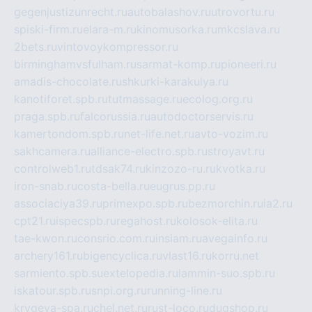
gegenjustizunrecht.ru
autobalashov.ru
utrovortu.ru
spiski-firm.ru
elara-m.ru
kinomusorka.ru
mkcslava.ru
2bets.ru
vintovoykompressor.ru
birminghamvsfulham.ru
sarmat-komp.ru
pioneeri.ru
amadis-chocolate.ru
shkurki-karakulya.ru
kanotiforet.spb.ru
tutmassage.ru
ecolog.org.ru
praga.spb.ru
falcorussia.ru
autodoctorservis.ru
kamertondom.spb.ru
net-life.net.ru
avto-vozim.ru
sakhcamera.ru
alliance-electro.spb.ru
stroyavt.ru
controlweb1.ru
tdsak74.ru
kinzozo-ru.ru
kvotka.ru
iron-snab.ru
costa-bella.ru
eugrus.pp.ru
associaciya39.ru
primexpo.spb.ru
bezmorchin.ru
ia2.ru
cpt21.ru
ispecspb.ru
regahost.ru
kolosok-elita.ru
tae-kwon.ru
consrio.com.ru
insiam.ru
avegainfo.ru
archery161.ru
bigencyclica.ru
vlast16.ru
korru.net
sarmiento.spb.su
extelopedia.ru
lammin-suo.spb.ru
iskatour.spb.ru
snpi.org.ru
running-line.ru
krygeva-spa.ru
chel.net.ru
rust-loco.ru
dugshop.ru