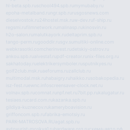
hl-beta.spb.ru
school494.spb.ru
mymubaby.ru
epoha-metalband.ru
ngr.spb.ru
rusgosnews.com
dieselvostok.ru
24hostel.msk.ru
w-dev.ru
f-ship.ru
regsmi.ru
filmnetwork.ru
malinasp.ru
kinosvin.ru
h2o-salon.ru
malutkayork.ru
deltaprim.spb.ru
tango-perm.ru
gooddir.ru
sgv.su
multiki-online.com
webkrasotki.com
cherinvest.ru
detskiy-ostrov.ru
ankou.spb.ru
alvesta1.ru
pdf-creator.ru
nix-files.org.ru
sakhatoday.ru
elektrikersymboler.ru
sputnikyes.ru
golf2club.msk.ru
aeforums.ru
zallclub.ru
multimodal.msk.ru
habaigry.ru
haikko.ru
sobakopedia.ru
isz-fest.ru
ewnc.info
screensaver-clock.net.ru
volnav.spb.ru
comnat.ru
npf.net.ru
7bit.pp.ru
kalugatur.ru
tesiaes.ru
card.com.ru
kazanka.spb.ru
gildiya-kuznecov.ru
kameryboavision.ru
griffoncom.spb.ru
fabrika-emotsiy.ru
PARK-MATROSOVA.RU
agat.spb.ru
avtoyurist-moskva1.ru
hardware.org.ru
схема-авто.рф