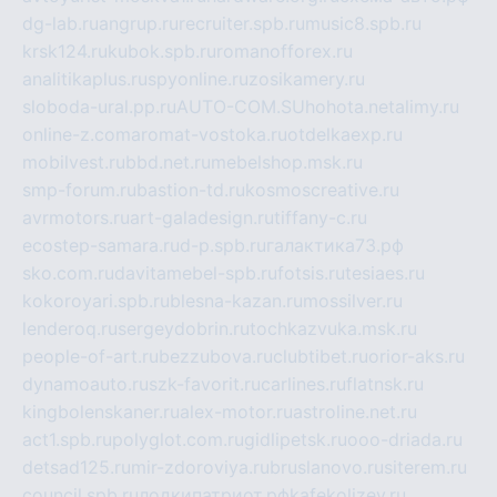
dg-lab.ru
angrup.ru
recruiter.spb.ru
music8.spb.ru
krsk124.ru
kubok.spb.ru
romanofforex.ru
analitikaplus.ru
spyonline.ru
zosikamery.ru
sloboda-ural.pp.ru
AUTO-COM.SU
hohota.net
alimy.ru
online-z.com
aromat-vostoka.ru
otdelkaexp.ru
mobilvest.ru
bbd.net.ru
mebelshop.msk.ru
smp-forum.ru
bastion-td.ru
kosmoscreative.ru
avrmotors.ru
art-galadesign.ru
tiffany-c.ru
ecostep-samara.ru
d-p.spb.ru
галактика73.рф
sko.com.ru
davitamebel-spb.ru
fotsis.ru
tesiaes.ru
kokoroyari.spb.ru
blesna-kazan.ru
mossilver.ru
lenderoq.ru
sergeydobrin.ru
tochkazvuka.msk.ru
people-of-art.ru
bezzubova.ru
clubtibet.ru
orior-aks.ru
dynamoauto.ru
szk-favorit.ru
carlines.ru
flatnsk.ru
kingbolenskaner.ru
alex-motor.ru
astroline.net.ru
act1.spb.ru
polyglot.com.ru
gidlipetsk.ru
ooo-driada.ru
detsad125.ru
mir-zdoroviya.ru
bruslanovo.ru
siterem.ru
council.spb.ru
лодкипатриот.рф
kafekolizey.ru