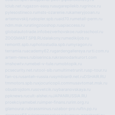
iclub.net.ru
gazon-easy.ru
sugarepilekb.ru
grinox.ru
pylesostineco.ru
msts-ozarenie.ru
kameryjooan.ru
artemovskij.ru
dopler.spb.ru
aid70.ru
metall-perm.ru
ndm.msk.ru
ratingzooshop.ru
apiaccess.ru
globalautotrade.info
bezverhovskoe.ru
drsschool.ru
ZOOSMART.SPB.RU
dalakony.ru
medikijob.ru
remontt.spb.ru
photostudia.spb.ru
myragon.ru
terramia.ru
academy62.ru
gardengallereya.ru
rti.com.ru
artem-news.ru
biserinca.ru
krasnodarkurort.com
imshowtv.ru
mebel-v-tule.ru
mobtopik.ru
pcsecurity.net.ru
tool-sib.ru
multimetrunit.ru
sp-tour.ru
fan-cs.ru
santeh-russia.ru
symbian9.net.ru
DSHAIR.RU
tmmotors.spb.ru
xjocuricopii.com
musavtomat.msk.ru
obustrojdom.ru
sovetcik.ru
ybaranovskaya.ru
ppknews.ru
cult-alshei.ru
JAPANRUSSIA.RU
proekciyamebel.ru
imper-finans.ru
rim.org.ru
glamourai.ru
brassminus.ru
zabor-pro.ru
ftn.pp.ru