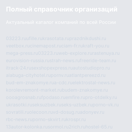
Полный справочник организаций
Актуальный каталог компаний по всей России
03223.ru
ufille.ru
krasotata.ru
prazdnikdushi.ru
veetbox.ru
cinemapost.ru
ciam-fr.ru
kraft-you.ru
mega-press.ru
03223.ru
web-explore.ru
rastenuya.ru
eurovision-russia.ru
strah-news.ru
freeride-team.ru
itrack-24.ru
sexshopexpress.ru
autostudiopro.ru
alabuga-cityhotel.ru
pornv.ru
atlantpereezd.ru
bud-em-znakomye.ru
a-cdc.ru
elektrostal-news.ru
korolevremont-market.ru
budem-znakomye.ru
oooagrosnab.ru
fpodaso.ru
emfire.ru
pro-otdelky.ru
ukrasotki.ru
seksuzbek.ru
seks-uzbek.ru
porno-vk.ru
sovratili.ru
olecoon.ru
vd-dosug.ru
adonyev.ru
rbc-news.ru
porno-skvirt.ru
krospr.ru
13autor-kolonka.ru
sormol.ru
2rich.ru
hostel-65.ru