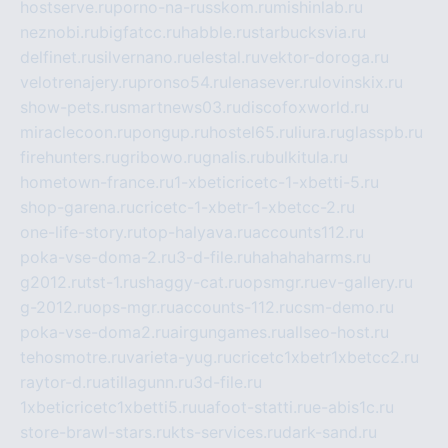
hostserve.ru
porno-na-russkom.ru
mishinlab.ru
neznobi.ru
bigfatcc.ru
habble.ru
starbucksvia.ru
delfinet.ru
silvernano.ru
elestal.ru
vektor-doroga.ru
velotrenajery.ru
pronso54.ru
lenasever.ru
lovinskix.ru
show-pets.ru
smartnews03.ru
discofoxworld.ru
miraclecoon.ru
pongup.ru
hostel65.ru
liura.ru
glasspb.ru
firehunters.ru
gribowo.ru
gnalis.ru
bulkitula.ru
hometown-france.ru
1-xbeticricetc-1-xbetti-5.ru
shop-garena.ru
cricetc-1-xbetr-1-xbetcc-2.ru
one-life-story.ru
top-halyava.ru
accounts112.ru
poka-vse-doma-2.ru
3-d-file.ru
hahahaharms.ru
g2012.ru
tst-1.ru
shaggy-cat.ru
opsmgr.ru
ev-gallery.ru
g-2012.ru
ops-mgr.ru
accounts-112.ru
csm-demo.ru
poka-vse-doma2.ru
airgungames.ru
allseo-host.ru
tehosmotre.ru
varieta-yug.ru
cricetc1xbetr1xbetcc2.ru
raytor-d.ru
atillagunn.ru
3d-file.ru
1xbeticricetc1xbetti5.ru
uafoot-statti.ru
e-abis1c.ru
store-brawl-stars.ru
kts-services.ru
dark-sand.ru