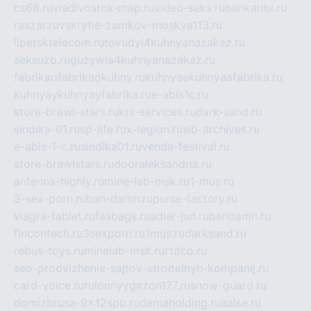
cs68.ru
vladivostok-map.ru
video-seks.ru
bankaribi.ru
raszar.ru
vskrytie-zamkov-moskva113.ru
lipetsktelecom.ru
tovudyi4kuhnyanazakaz.ru
seksuzb.ru
guzywia4kuhnyanazakaz.ru
fabrikaofabrikaokuhny.ru
kuhnyaekuhnyaafabrika.ru
kuhnyaykuhnyayfabrika.ru
e-abis1c.ru
store-brawl-stars.ru
kts-services.ru
dark-sand.ru
sindika-01.ru
sp-life.ru
x-legion.ru
sib-archives.ru
e-abis-1-c.ru
sindika01.ru
venda-festival.ru
store-brawlstars.ru
dooraleksandria.ru
antenna-highly.ru
mine-lab-msk.ru
1-mus.ru
3-sex-porn.ru
ban-damn.ru
purse-factory.ru
viagra-tablet.ru
fasbags.ru
adler-jun.ru
bandamn.ru
fincontech.ru
3sexporn.ru
1mus.ru
darksand.ru
rebus-toys.ru
minelab-msk.ru
rtdco.ru
seo-prodvizhenie-sajtov-stroitelnyh-kompanij.ru
card-voice.ru
rulonnyygazon177.ru
snow-guard.ru
domizbrusa-9x12spb.ru
demaholding.ru
aalse.ru