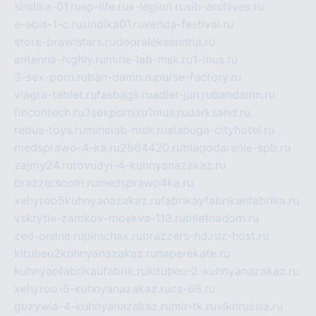
sindika-01.ru
sp-life.ru
x-legion.ru
sib-archives.ru
e-abis-1-c.ru
sindika01.ru
venda-festival.ru
store-brawlstars.ru
dooraleksandria.ru
antenna-highly.ru
mine-lab-msk.ru
1-mus.ru
3-sex-porn.ru
ban-damn.ru
purse-factory.ru
viagra-tablet.ru
fasbags.ru
adler-jun.ru
bandamn.ru
fincontech.ru
3sexporn.ru
1mus.ru
darksand.ru
rebus-toys.ru
minelab-msk.ru
alabuga-cityhotel.ru
medsprawo-4-ka.ru
2864420.ru
blagodarenie-spb.ru
zajmy24.ru
tovudyi-4-kuhnyanazakaz.ru
brazzerscom.ru
medsprawo4ka.ru
xehyroo5kuhnyanazakaz.ru
fabrikayfabrikaefabrika.ru
vskrytie-zamkov-moskva-113.ru
biletnadom.ru
zed-online.ru
pimchax.ru
brazzers-hd.ru
z-host.ru
kitubeu2kuhnyanazakaz.ru
naperekate.ru
kuhnyaofabrikaufabrik.ru
kitubeu-2-kuhnyanazakaz.ru
xehyroo-5-kuhnyanazakaz.ru
cs-68.ru
guzywia-4-kuhnyanazakaz.ru
mir-tk.ru
vlknrussia.ru