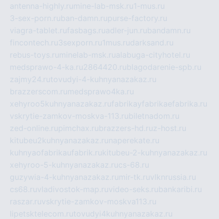
antenna-highly.ru
mine-lab-msk.ru
1-mus.ru
3-sex-porn.ru
ban-damn.ru
purse-factory.ru
viagra-tablet.ru
fasbags.ru
adler-jun.ru
bandamn.ru
fincontech.ru
3sexporn.ru
1mus.ru
darksand.ru
rebus-toys.ru
minelab-msk.ru
alabuga-cityhotel.ru
medsprawo-4-ka.ru
2864420.ru
blagodarenie-spb.ru
zajmy24.ru
tovudyi-4-kuhnyanazakaz.ru
brazzerscom.ru
medsprawo4ka.ru
xehyroo5kuhnyanazakaz.ru
fabrikayfabrikaefabrika.ru
vskrytie-zamkov-moskva-113.ru
biletnadom.ru
zed-online.ru
pimchax.ru
brazzers-hd.ru
z-host.ru
kitubeu2kuhnyanazakaz.ru
naperekate.ru
kuhnyaofabrikaufabrik.ru
kitubeu-2-kuhnyanazakaz.ru
xehyroo-5-kuhnyanazakaz.ru
cs-68.ru
guzywia-4-kuhnyanazakaz.ru
mir-tk.ru
vlknrussia.ru
cs68.ru
vladivostok-map.ru
video-seks.ru
bankaribi.ru
raszar.ru
vskrytie-zamkov-moskva113.ru
lipetsktelecom.ru
tovudyi4kuhnyanazakaz.ru