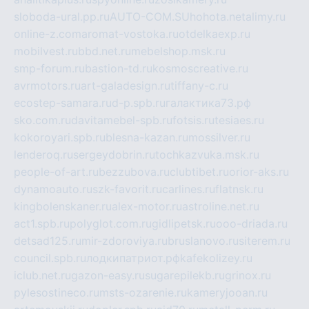
sloboda-ural.pp.ru
AUTO-COM.SU
hohota.net
alimy.ru
online-z.com
aromat-vostoka.ru
otdelkaexp.ru
mobilvest.ru
bbd.net.ru
mebelshop.msk.ru
smp-forum.ru
bastion-td.ru
kosmoscreative.ru
avrmotors.ru
art-galadesign.ru
tiffany-c.ru
ecostep-samara.ru
d-p.spb.ru
галактика73.рф
sko.com.ru
davitamebel-spb.ru
fotsis.ru
tesiaes.ru
kokoroyari.spb.ru
blesna-kazan.ru
mossilver.ru
lenderoq.ru
sergeydobrin.ru
tochkazvuka.msk.ru
people-of-art.ru
bezzubova.ru
clubtibet.ru
orior-aks.ru
dynamoauto.ru
szk-favorit.ru
carlines.ru
flatnsk.ru
kingbolenskaner.ru
alex-motor.ru
astroline.net.ru
act1.spb.ru
polyglot.com.ru
gidlipetsk.ru
ooo-driada.ru
detsad125.ru
mir-zdoroviya.ru
bruslanovo.ru
siterem.ru
council.spb.ru
лодкипатриот.рф
kafekolizey.ru
iclub.net.ru
gazon-easy.ru
sugarepilekb.ru
grinox.ru
pylesostineco.ru
msts-ozarenie.ru
kameryjooan.ru