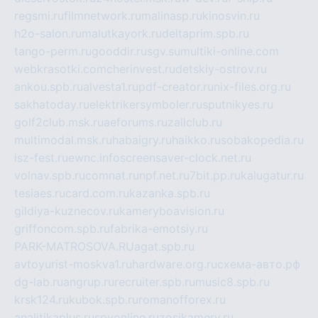
regsmi.ru
filmnetwork.ru
malinasp.ru
kinosvin.ru
h2o-salon.ru
malutkayork.ru
deltaprim.spb.ru
tango-perm.ru
gooddir.ru
sgv.su
multiki-online.com
webkrasotki.com
cherinvest.ru
detskiy-ostrov.ru
ankou.spb.ru
alvesta1.ru
pdf-creator.ru
nix-files.org.ru
sakhatoday.ru
elektrikersymboler.ru
sputnikyes.ru
golf2club.msk.ru
aeforums.ru
zallclub.ru
multimodal.msk.ru
habaigry.ru
haikko.ru
sobakopedia.ru
isz-fest.ru
ewnc.info
screensaver-clock.net.ru
volnav.spb.ru
comnat.ru
npf.net.ru
7bit.pp.ru
kalugatur.ru
tesiaes.ru
card.com.ru
kazanka.spb.ru
gildiya-kuznecov.ru
kameryboavision.ru
griffoncom.spb.ru
fabrika-emotsiy.ru
PARK-MATROSOVA.RU
agat.spb.ru
avtoyurist-moskva1.ru
hardware.org.ru
схема-авто.рф
dg-lab.ru
angrup.ru
recruiter.spb.ru
music8.spb.ru
krsk124.ru
kubok.spb.ru
romanofforex.ru
analitikaplus.ru
spyonline.ru
zosikamery.ru