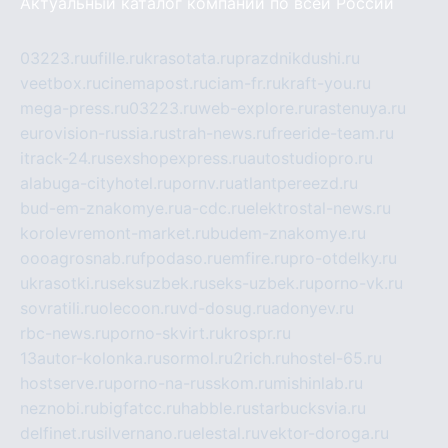
Актуальный каталог компаний по всей России
03223.ru
ufille.ru
krasotata.ru
prazdnikdushi.ru
veetbox.ru
cinemapost.ru
ciam-fr.ru
kraft-you.ru
mega-press.ru
03223.ru
web-explore.ru
rastenuya.ru
eurovision-russia.ru
strah-news.ru
freeride-team.ru
itrack-24.ru
sexshopexpress.ru
autostudiopro.ru
alabuga-cityhotel.ru
pornv.ru
atlantpereezd.ru
bud-em-znakomye.ru
a-cdc.ru
elektrostal-news.ru
korolevremont-market.ru
budem-znakomye.ru
oooagrosnab.ru
fpodaso.ru
emfire.ru
pro-otdelky.ru
ukrasotki.ru
seksuzbek.ru
seks-uzbek.ru
porno-vk.ru
sovratili.ru
olecoon.ru
vd-dosug.ru
adonyev.ru
rbc-news.ru
porno-skvirt.ru
krospr.ru
13autor-kolonka.ru
sormol.ru
2rich.ru
hostel-65.ru
hostserve.ru
porno-na-russkom.ru
mishinlab.ru
neznobi.ru
bigfatcc.ru
habble.ru
starbucksvia.ru
delfinet.ru
silvernano.ru
elestal.ru
vektor-doroga.ru