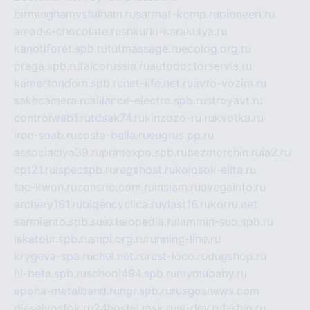
birminghamvsfulham.ru
sarmat-komp.ru
pioneeri.ru
amadis-chocolate.ru
shkurki-karakulya.ru
kanotiforet.spb.ru
tutmassage.ru
ecolog.org.ru
praga.spb.ru
falcorussia.ru
autodoctorservis.ru
kamertondom.spb.ru
net-life.net.ru
avto-vozim.ru
sakhcamera.ru
alliance-electro.spb.ru
stroyavt.ru
controlweb1.ru
tdsak74.ru
kinzozo-ru.ru
kvotka.ru
iron-snab.ru
costa-bella.ru
eugrus.pp.ru
associaciya39.ru
primexpo.spb.ru
bezmorchin.ru
ia2.ru
cpt21.ru
ispecspb.ru
regahost.ru
kolosok-elita.ru
tae-kwon.ru
consrio.com.ru
insiam.ru
avegainfo.ru
archery161.ru
bigencyclica.ru
vlast16.ru
korru.net
sarmiento.spb.su
extelopedia.ru
lammin-suo.spb.ru
iskatour.spb.ru
snpi.org.ru
running-line.ru
krygeva-spa.ru
chel.net.ru
rust-loco.ru
dugshop.ru
hl-beta.spb.ru
school494.spb.ru
mymubaby.ru
epoha-metalband.ru
ngr.spb.ru
rusgosnews.com
dieselvostok.ru
24hostel.msk.ru
w-dev.ru
f-ship.ru