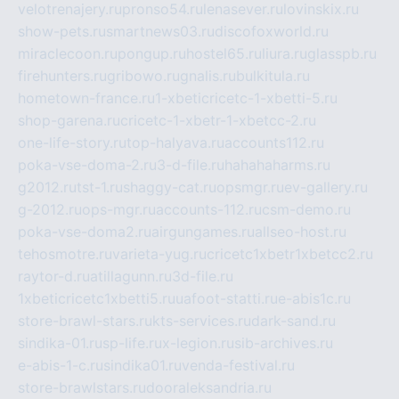
velotrenajery.ru
pronso54.ru
lenasever.ru
lovinskix.ru
show-pets.ru
smartnews03.ru
discofoxworld.ru
miraclecoon.ru
pongup.ru
hostel65.ru
liura.ru
glasspb.ru
firehunters.ru
gribowo.ru
gnalis.ru
bulkitula.ru
hometown-france.ru
1-xbeticricetc-1-xbetti-5.ru
shop-garena.ru
cricetc-1-xbetr-1-xbetcc-2.ru
one-life-story.ru
top-halyava.ru
accounts112.ru
poka-vse-doma-2.ru
3-d-file.ru
hahahaharms.ru
g2012.ru
tst-1.ru
shaggy-cat.ru
opsmgr.ru
ev-gallery.ru
g-2012.ru
ops-mgr.ru
accounts-112.ru
csm-demo.ru
poka-vse-doma2.ru
airgungames.ru
allseo-host.ru
tehosmotre.ru
varieta-yug.ru
cricetc1xbetr1xbetcc2.ru
raytor-d.ru
atillagunn.ru
3d-file.ru
1xbeticricetc1xbetti5.ru
uafoot-statti.ru
e-abis1c.ru
store-brawl-stars.ru
kts-services.ru
dark-sand.ru
sindika-01.ru
sp-life.ru
x-legion.ru
sib-archives.ru
e-abis-1-c.ru
sindika01.ru
venda-festival.ru
store-brawlstars.ru
dooraleksandria.ru