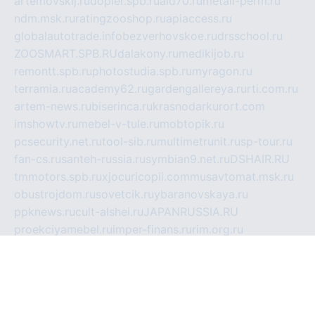
artemovskij.ru
dopler.spb.ru
aid70.ru
metall-perm.ru
ndm.msk.ru
ratingzooshop.ru
apiaccess.ru
globalautotrade.info
bezverhovskoe.ru
drsschool.ru
ZOOSMART.SPB.RU
dalakony.ru
medikijob.ru
remontt.spb.ru
photostudia.spb.ru
myragon.ru
terramia.ru
academy62.ru
gardengallereya.ru
rti.com.ru
artem-news.ru
biserinca.ru
krasnodarkurort.com
imshowtv.ru
mebel-v-tule.ru
mobtopik.ru
pcsecurity.net.ru
tool-sib.ru
multimetrunit.ru
sp-tour.ru
fan-cs.ru
santeh-russia.ru
symbian9.net.ru
DSHAIR.RU
tmmotors.spb.ru
xjocuricopii.com
musavtomat.msk.ru
obustrojdom.ru
sovetcik.ru
ybaranovskaya.ru
ppknews.ru
cult-alshei.ru
JAPANRUSSIA.RU
proekciyamebel.ru
imper-finans.ru
rim.org.ru
glamourai.ru
brassminus.ru
zabor-pro.ru
ftn.pp.ru
dorogoe58.ru
laimengpacker.ru
kuzova-zapchasti.ru
sageerp.ru
taxodrom.ru
dsrazvitie.ru
hardcity.net.ru
ratinghomegames.ru
topservice25.ru
gubernyan.ru