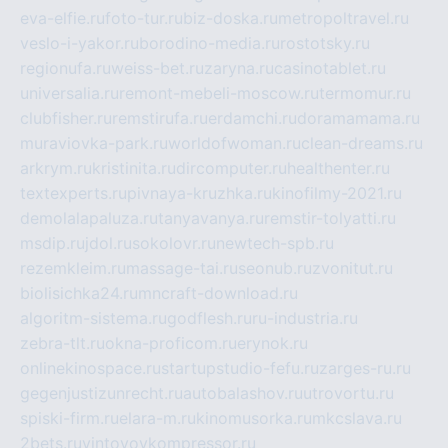
eva-elfie.ru
foto-tur.ru
biz-doska.ru
metropoltravel.ru
veslo-i-yakor.ru
borodino-media.ru
rostotsky.ru
regionufa.ru
weiss-bet.ru
zaryna.ru
casinotablet.ru
universalia.ru
remont-mebeli-moscow.ru
termomur.ru
clubfisher.ru
remstirufa.ru
erdamchi.ru
doramamama.ru
muraviovka-park.ru
worldofwoman.ru
clean-dreams.ru
arkrym.ru
kristinita.ru
dircomputer.ru
healthenter.ru
textexperts.ru
pivnaya-kruzhka.ru
kinofilmy-2021.ru
demolalapaluza.ru
tanyavanya.ru
remstir-tolyatti.ru
msdip.ru
jdol.ru
sokolovr.ru
newtech-spb.ru
rezemkleim.ru
massage-tai.ru
seonub.ru
zvonitut.ru
biolisichka24.ru
mncraft-download.ru
algoritm-sistema.ru
godflesh.ru
ru-industria.ru
zebra-tlt.ru
okna-proficom.ru
erynok.ru
onlinekinospace.ru
startupstudio-fefu.ru
zarges-ru.ru
gegenjustizunrecht.ru
autobalashov.ru
utrovortu.ru
spiski-firm.ru
elara-m.ru
kinomusorka.ru
mkcslava.ru
2bets.ru
vintovoykompressor.ru