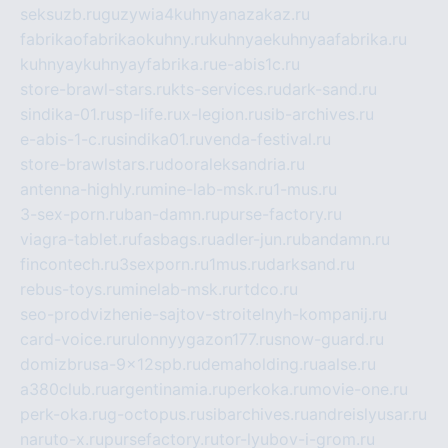
seksuzb.ru
guzywia4kuhnyanazakaz.ru
fabrikaofabrikaokuhny.ru
kuhnyaekuhnyaafabrika.ru
kuhnyaykuhnyayfabrika.ru
e-abis1c.ru
store-brawl-stars.ru
kts-services.ru
dark-sand.ru
sindika-01.ru
sp-life.ru
x-legion.ru
sib-archives.ru
e-abis-1-c.ru
sindika01.ru
venda-festival.ru
store-brawlstars.ru
dooraleksandria.ru
antenna-highly.ru
mine-lab-msk.ru
1-mus.ru
3-sex-porn.ru
ban-damn.ru
purse-factory.ru
viagra-tablet.ru
fasbags.ru
adler-jun.ru
bandamn.ru
fincontech.ru
3sexporn.ru
1mus.ru
darksand.ru
rebus-toys.ru
minelab-msk.ru
rtdco.ru
seo-prodvizhenie-sajtov-stroitelnyh-kompanij.ru
card-voice.ru
rulonnyygazon177.ru
snow-guard.ru
domizbrusa-9x12spb.ru
demaholding.ru
aalse.ru
a380club.ru
argentinamia.ru
perkoka.ru
movie-one.ru
perk-oka.ru
g-octopus.ru
sibarchives.ru
andreislyusar.ru
naruto-x.ru
pursefactory.ru
tor-lyubov-i-grom.ru