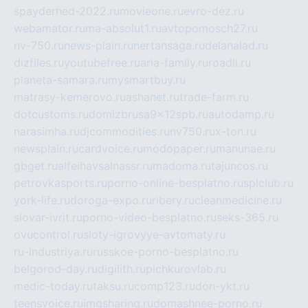
spayderhed-2022.ru
movieone.ru
evro-dez.ru
webamator.ru
ma-absolut1.ru
avtopomosch27.ru
nv-750.ru
news-plain.ru
nertansaga.ru
delanalad.ru
dizfiles.ru
youtubefree.ru
aria-family.ru
roadli.ru
planeta-samara.ru
mysmartbuy.ru
matrasy-kemerovo.ru
ashanet.ru
trade-farm.ru
dotcustoms.ru
domizbrusa9x12spb.ru
autodamp.ru
narasimha.ru
djcommodities.ru
nv750.ru
x-ton.ru
newsplain.ru
cardvoice.ru
modopaper.ru
manunae.ru
gbget.ru
alfeihavsalnassr.ru
madoma.ru
tajuncos.ru
petrovkasports.ru
porno-online-besplatno.ru
splclub.ru
york-life.ru
doroga-expo.ru
ribery.ru
cleanmedicine.ru
slovar-ivrit.ru
porno-video-besplatno.ru
seks-365.ru
ovucontrol.ru
sloty-igrovyye-avtomaty.ru
ru-industriya.ru
russkoe-porno-besplatno.ru
belgorod-day.ru
digilith.ru
pichkurovlab.ru
medic-today.ru
taksu.ru
comp123.ru
don-ykt.ru
teensvoice.ru
imgsharing.ru
domashnee-porno.ru