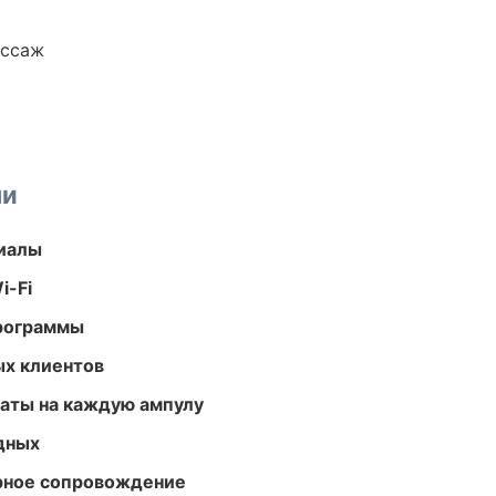
ассаж
ми
риалы
i-Fi
программы
ых клиентов
аты на каждую ампулу
одных
урное сопровождение