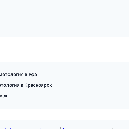
метология в Уфа
етология в Красноярск
вск