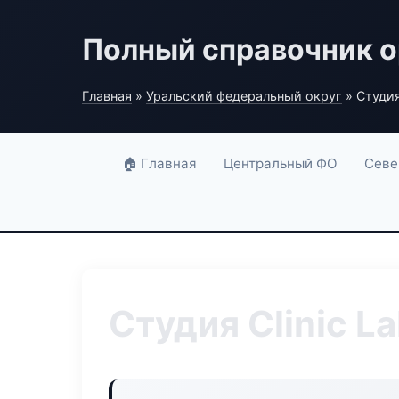
Полный справочник о
Главная
»
Уральский федеральный округ
» Студия 
🏠 Главная
Центральный ФО
Севе
Студия Clinic L