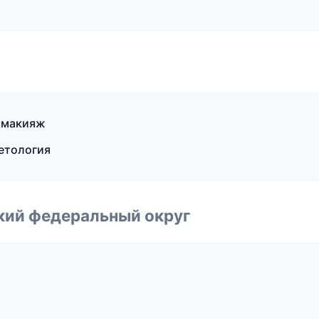
 макияж
метология
ский федеральный округ