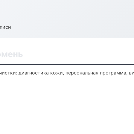
аписи
юмень
истки: диагностика кожи, персональная программа, в