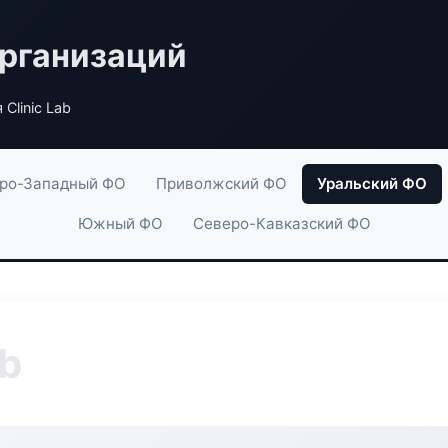
рганизаций
Clinic Lab
ро-Западный ФО
Приволжский ФО
Уральский ФО
Южный ФО
Северо-Кавказский ФО
ab