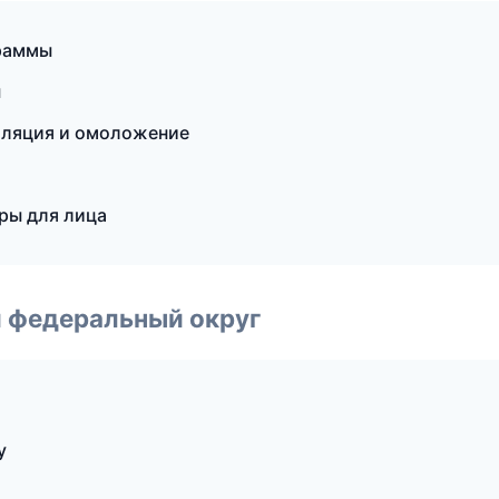
граммы
ы
иляция и омоложение
ры для лица
 федеральный округ
у