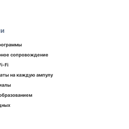
ми
программы
урное сопровождение
i-Fi
аты на каждую ампулу
риалы
образованием
одных