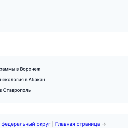
ь
ограммы в Воронеж
инекология в Абакан
 в Ставрополь
 федеральный округ
|
Главная страница
→