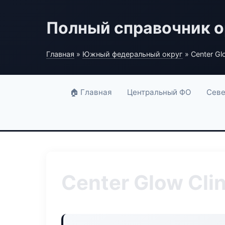
Полный справочник о
Главная
»
Южный федеральный округ
» Center Glo
🏠 Главная
Центральный ФО
Севе
Center Glow Clin