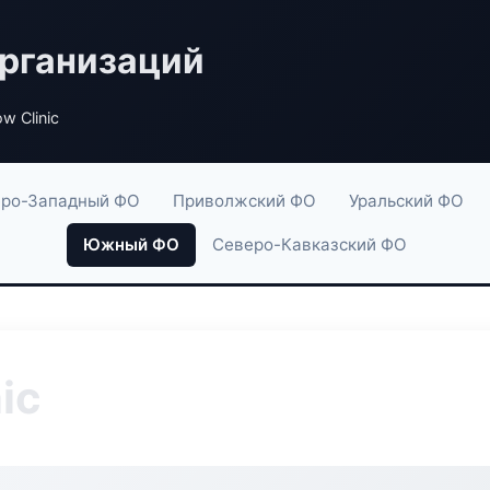
рганизаций
w Clinic
ро-Западный ФО
Приволжский ФО
Уральский ФО
Южный ФО
Северо-Кавказский ФО
ic