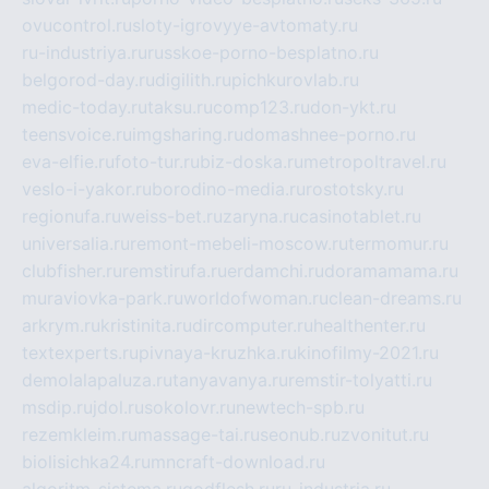
ovucontrol.ru
sloty-igrovyye-avtomaty.ru
ru-industriya.ru
russkoe-porno-besplatno.ru
belgorod-day.ru
digilith.ru
pichkurovlab.ru
medic-today.ru
taksu.ru
comp123.ru
don-ykt.ru
teensvoice.ru
imgsharing.ru
domashnee-porno.ru
eva-elfie.ru
foto-tur.ru
biz-doska.ru
metropoltravel.ru
veslo-i-yakor.ru
borodino-media.ru
rostotsky.ru
regionufa.ru
weiss-bet.ru
zaryna.ru
casinotablet.ru
universalia.ru
remont-mebeli-moscow.ru
termomur.ru
clubfisher.ru
remstirufa.ru
erdamchi.ru
doramamama.ru
muraviovka-park.ru
worldofwoman.ru
clean-dreams.ru
arkrym.ru
kristinita.ru
dircomputer.ru
healthenter.ru
textexperts.ru
pivnaya-kruzhka.ru
kinofilmy-2021.ru
demolalapaluza.ru
tanyavanya.ru
remstir-tolyatti.ru
msdip.ru
jdol.ru
sokolovr.ru
newtech-spb.ru
rezemkleim.ru
massage-tai.ru
seonub.ru
zvonitut.ru
biolisichka24.ru
mncraft-download.ru