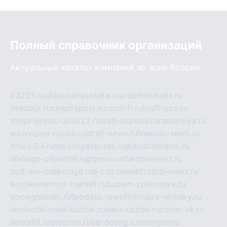
Полный справочник организаций
Актуальный каталог компаний по всей России
03223.ru
ufille.ru
krasotata.ru
prazdnikdushi.ru
veetbox.ru
cinemapost.ru
ciam-fr.ru
kraft-you.ru
mega-press.ru
03223.ru
web-explore.ru
rastenuya.ru
eurovision-russia.ru
strah-news.ru
freeride-team.ru
itrack-24.ru
sexshopexpress.ru
autostudiopro.ru
alabuga-cityhotel.ru
pornv.ru
atlantpereezd.ru
bud-em-znakomye.ru
a-cdc.ru
elektrostal-news.ru
korolevremont-market.ru
budem-znakomye.ru
oooagrosnab.ru
fpodaso.ru
emfire.ru
pro-otdelky.ru
ukrasotki.ru
seksuzbek.ru
seks-uzbek.ru
porno-vk.ru
sovratili.ru
olecoon.ru
vd-dosug.ru
adonyev.ru