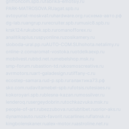
griffoncom.spb.ru
fabrika-emotsiy.ru
PARK-MATROSOVA.RU
agat.spb.ru
avtoyurist-moskva1.ru
hardware.org.ru
схема-авто.рф
dg-lab.ru
angrup.ru
recruiter.spb.ru
music8.spb.ru
krsk124.ru
kubok.spb.ru
romanofforex.ru
analitikaplus.ru
spyonline.ru
zosikamery.ru
sloboda-ural.pp.ru
AUTO-COM.SU
hohota.net
alimy.ru
online-z.com
aromat-vostoka.ru
otdelkaexp.ru
mobilvest.ru
bbd.net.ru
mebelshop.msk.ru
smp-forum.ru
bastion-td.ru
kosmoscreative.ru
avrmotors.ru
art-galadesign.ru
tiffany-c.ru
ecostep-samara.ru
d-p.spb.ru
галактика73.рф
sko.com.ru
davitamebel-spb.ru
fotsis.ru
tesiaes.ru
kokoroyari.spb.ru
blesna-kazan.ru
mossilver.ru
lenderoq.ru
sergeydobrin.ru
tochkazvuka.msk.ru
people-of-art.ru
bezzubova.ru
clubtibet.ru
orior-aks.ru
dynamoauto.ru
szk-favorit.ru
carlines.ru
flatnsk.ru
kingbolenskaner.ru
alex-motor.ru
astroline.net.ru