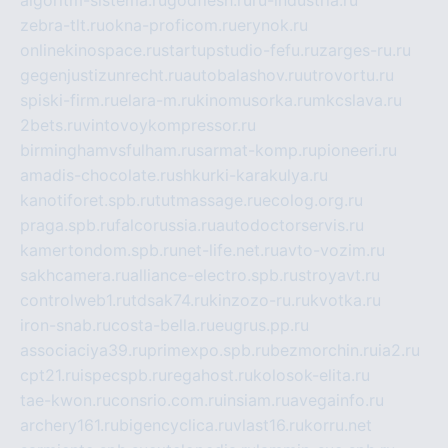
algoritm-sistema.ru
godflesh.ru
ru-industria.ru
zebra-tlt.ru
okna-proficom.ru
erynok.ru
onlinekinospace.ru
startupstudio-fefu.ru
zarges-ru.ru
gegenjustizunrecht.ru
autobalashov.ru
utrovortu.ru
spiski-firm.ru
elara-m.ru
kinomusorka.ru
mkcslava.ru
2bets.ru
vintovoykompressor.ru
birminghamvsfulham.ru
sarmat-komp.ru
pioneeri.ru
amadis-chocolate.ru
shkurki-karakulya.ru
kanotiforet.spb.ru
tutmassage.ru
ecolog.org.ru
praga.spb.ru
falcorussia.ru
autodoctorservis.ru
kamertondom.spb.ru
net-life.net.ru
avto-vozim.ru
sakhcamera.ru
alliance-electro.spb.ru
stroyavt.ru
controlweb1.ru
tdsak74.ru
kinzozo-ru.ru
kvotka.ru
iron-snab.ru
costa-bella.ru
eugrus.pp.ru
associaciya39.ru
primexpo.spb.ru
bezmorchin.ru
ia2.ru
cpt21.ru
ispecspb.ru
regahost.ru
kolosok-elita.ru
tae-kwon.ru
consrio.com.ru
insiam.ru
avegainfo.ru
archery161.ru
bigencyclica.ru
vlast16.ru
korru.net