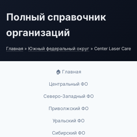
Полный справочник
организаций
Главная
»
Южный федеральный округ
» Center Laser Care
🏠 Главная
Центральный ФО
Северо-Западный ФО
Приволжский ФО
Уральский ФО
Сибирский ФО