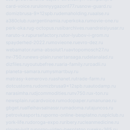
card-voice.ru
rulonnyygazon177.ru
snow-guard.ru
domizbrusa-9x12spb.ru
demaholding.ru
aalse.ru
a380club.ru
argentinamia.ru
perkoka.ru
movie-one.ru
perk-oka.ru
g-octopus.ru
sibarchives.ru
andreislyusar.ru
naruto-x.ru
pursefactory.ru
tor-lyubov-i-grom.ru
spayderhed-2022.ru
movieone.ru
evro-dez.ru
webamator.ru
ma-absolut1.ru
avtopomosch27.ru
nv-750.ru
news-plain.ru
nertansaga.ru
delanalad.ru
dizfiles.ru
youtubefree.ru
aria-family.ru
roadli.ru
planeta-samara.ru
mysmartbuy.ru
matrasy-kemerovo.ru
ashanet.ru
trade-farm.ru
dotcustoms.ru
domizbrusa9x12spb.ru
autodamp.ru
narasimha.ru
djcommodities.ru
nv750.ru
x-ton.ru
newsplain.ru
cardvoice.ru
modopaper.ru
manunae.ru
gbget.ru
alfeihavsalnassr.ru
madoma.ru
tajuncos.ru
petrovkasports.ru
porno-online-besplatno.ru
splclub.ru
york-life.ru
doroga-expo.ru
ribery.ru
cleanmedicine.ru
slovar-ivrit.ru
porno-video-besplatno.ru
seks-365.ru