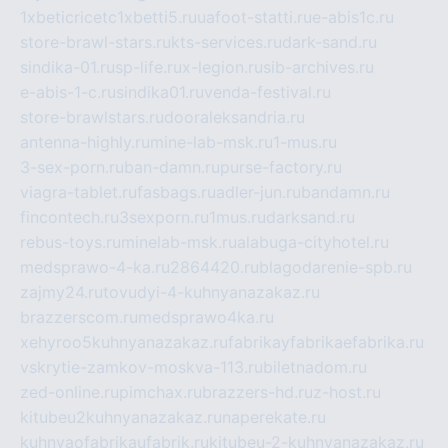
1xbeticricetc1xbetti5.ru
uafoot-statti.ru
e-abis1c.ru
store-brawl-stars.ru
kts-services.ru
dark-sand.ru
sindika-01.ru
sp-life.ru
x-legion.ru
sib-archives.ru
e-abis-1-c.ru
sindika01.ru
venda-festival.ru
store-brawlstars.ru
dooraleksandria.ru
antenna-highly.ru
mine-lab-msk.ru
1-mus.ru
3-sex-porn.ru
ban-damn.ru
purse-factory.ru
viagra-tablet.ru
fasbags.ru
adler-jun.ru
bandamn.ru
fincontech.ru
3sexporn.ru
1mus.ru
darksand.ru
rebus-toys.ru
minelab-msk.ru
alabuga-cityhotel.ru
medsprawo-4-ka.ru
2864420.ru
blagodarenie-spb.ru
zajmy24.ru
tovudyi-4-kuhnyanazakaz.ru
brazzerscom.ru
medsprawo4ka.ru
xehyroo5kuhnyanazakaz.ru
fabrikayfabrikaefabrika.ru
vskrytie-zamkov-moskva-113.ru
biletnadom.ru
zed-online.ru
pimchax.ru
brazzers-hd.ru
z-host.ru
kitubeu2kuhnyanazakaz.ru
naperekate.ru
kuhnyaofabrikaufabrik.ru
kitubeu-2-kuhnyanazakaz.ru