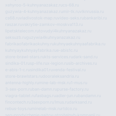
xehyroo-5-kuhnyanazakaz.ru
cs-68.ru
guzywia-4-kuhnyanazakaz.ru
mir-tk.ru
vlknrussia.ru
cs68.ru
vladivostok-map.ru
video-seks.ru
bankaribi.ru
raszar.ru
vskrytie-zamkov-moskva113.ru
lipetsktelecom.ru
tovudyi4kuhnyanazakaz.ru
seksuzb.ru
guzywia4kuhnyanazakaz.ru
fabrikaofabrikaokuhny.ru
kuhnyaekuhnyaafabrika.ru
kuhnyaykuhnyayfabrika.ru
e-abis1c.ru
store-brawl-stars.ru
kts-services.ru
dark-sand.ru
sindika-01.ru
sp-life.ru
x-legion.ru
sib-archives.ru
e-abis-1-c.ru
sindika01.ru
venda-festival.ru
store-brawlstars.ru
dooraleksandria.ru
antenna-highly.ru
mine-lab-msk.ru
1-mus.ru
3-sex-porn.ru
ban-damn.ru
purse-factory.ru
viagra-tablet.ru
fasbags.ru
adler-jun.ru
bandamn.ru
fincontech.ru
3sexporn.ru
1mus.ru
darksand.ru
rebus-toys.ru
minelab-msk.ru
rtdco.ru
seo-prodvizhenie-sajtov-stroitelnyh-kompanij.ru