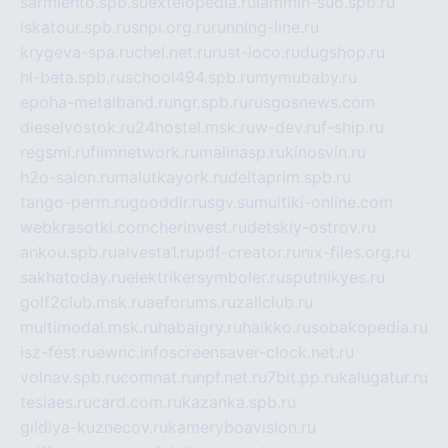
sarmiento.spb.su
extelopedia.ru
lammin-suo.spb.ru
iskatour.spb.ru
snpi.org.ru
running-line.ru
krygeva-spa.ru
chel.net.ru
rust-loco.ru
dugshop.ru
hl-beta.spb.ru
school494.spb.ru
mymubaby.ru
epoha-metalband.ru
ngr.spb.ru
rusgosnews.com
dieselvostok.ru
24hostel.msk.ru
w-dev.ru
f-ship.ru
regsmi.ru
filmnetwork.ru
malinasp.ru
kinosvin.ru
h2o-salon.ru
malutkayork.ru
deltaprim.spb.ru
tango-perm.ru
gooddir.ru
sgv.su
multiki-online.com
webkrasotki.com
cherinvest.ru
detskiy-ostrov.ru
ankou.spb.ru
alvesta1.ru
pdf-creator.ru
nix-files.org.ru
sakhatoday.ru
elektrikersymboler.ru
sputnikyes.ru
golf2club.msk.ru
aeforums.ru
zallclub.ru
multimodal.msk.ru
habaigry.ru
haikko.ru
sobakopedia.ru
isz-fest.ru
ewnc.info
screensaver-clock.net.ru
volnav.spb.ru
comnat.ru
npf.net.ru
7bit.pp.ru
kalugatur.ru
tesiaes.ru
card.com.ru
kazanka.spb.ru
gildiya-kuznecov.ru
kameryboavision.ru