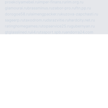
proekciyamebel.ru
imper-finans.ru
rim.org.ru
glamourai.ru
brassminus.ru
zabor-pro.ru
ftn.pp.ru
dorogoe58.ru
laimengpacker.ru
kuzova-zapchasti.ru
sageerp.ru
taxodrom.ru
dsrazvitie.ru
hardcity.net.ru
ratinghomegames.ru
topservice25.ru
gubernyan.ru
gtglasslined.ru
ii4.ru
tssport.spb.ru
andorra24.com
blackwallstreet.ru
oboimos.ru
optim-doors.com.ru
ikuch.ru
nycr.org.ru
npa21.ru
vremya-ch.spb.ru
desert000.ru
ivtorgi.ru
ifiori.ru
catalog-statei.ru
dcv.org.ru
spetsmaster174.ru
ipkameryhiseeu.ru
dum26.ru
ruspol.spb.ru
fr-opendp.ru
kam-solnyshko.ru
cheyenne-arapaho.ru
sevzapmetal.spb.ru
ted-lapidus.spb.ru
parasite-eliminator.ru
sigma-complete.ru
modernworld.ru
dama-moda.ru
eholot-group.ru
sk-nvkz.ru
DRONGOLD.RU
democratia2.ru
i-farmer.ru
mass-sport.org
jablonex.spb.ru
bookmess.ru
linkword.ru
refineua.com.ru
cs-spec.net.ru
altay-mebel.ru