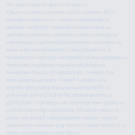
rbc-news.ru
porno-skvirt.ru
krospr.ru
13autor-kolonka.ru
sormol.ru
2rich.ru
hostel-65.ru
hostserve.ru
porno-na-russkom.ru
mishinlab.ru
neznobi.ru
bigfatcc.ru
habble.ru
starbucksvia.ru
delfinet.ru
silvernano.ru
elestal.ru
vektor-doroga.ru
velotrenajery.ru
pronso54.ru
lenasever.ru
lovinskix.ru
show-pets.ru
smartnews03.ru
discofoxworld.ru
miraclecoon.ru
pongup.ru
hostel65.ru
liura.ru
glasspb.ru
firehunters.ru
gribowo.ru
gnalis.ru
bulkitula.ru
hometown-france.ru
1-xbeticricetc-1-xbetti-5.ru
shop-garena.ru
cricetc-1-xbetr-1-xbetcc-2.ru
one-life-story.ru
top-halyava.ru
accounts112.ru
poka-vse-doma-2.ru
3-d-file.ru
hahahaharms.ru
g2012.ru
tst-1.ru
shaggy-cat.ru
opsmgr.ru
ev-gallery.ru
g-2012.ru
ops-mgr.ru
accounts-112.ru
csm-demo.ru
poka-vse-doma2.ru
airgungames.ru
allseo-host.ru
tehosmotre.ru
varieta-yug.ru
cricetc1xbetr1xbetcc2.ru
raytor-d.ru
atillagunn.ru
3d-file.ru