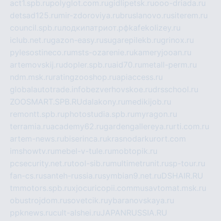
act1.spb.ru
polyglot.com.ru
gidlipetsk.ru
ooo-driada.ru
detsad125.ru
mir-zdoroviya.ru
bruslanovo.ru
siterem.ru
council.spb.ru
лодкипатриот.рф
kafekolizey.ru
iclub.net.ru
gazon-easy.ru
sugarepilekb.ru
grinox.ru
pylesostineco.ru
msts-ozarenie.ru
kameryjooan.ru
artemovskij.ru
dopler.spb.ru
aid70.ru
metall-perm.ru
ndm.msk.ru
ratingzooshop.ru
apiaccess.ru
globalautotrade.info
bezverhovskoe.ru
drsschool.ru
ZOOSMART.SPB.RU
dalakony.ru
medikijob.ru
remontt.spb.ru
photostudia.spb.ru
myragon.ru
terramia.ru
academy62.ru
gardengallereya.ru
rti.com.ru
artem-news.ru
biserinca.ru
krasnodarkurort.com
imshowtv.ru
mebel-v-tule.ru
mobtopik.ru
pcsecurity.net.ru
tool-sib.ru
multimetrunit.ru
sp-tour.ru
fan-cs.ru
santeh-russia.ru
symbian9.net.ru
DSHAIR.RU
tmmotors.spb.ru
xjocuricopii.com
musavtomat.msk.ru
obustrojdom.ru
sovetcik.ru
ybaranovskaya.ru
ppknews.ru
cult-alshei.ru
JAPANRUSSIA.RU