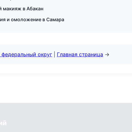
й макияж в Абакан
ция и омоложение в Самара
 федеральный округ
|
Главная страница
→
ий