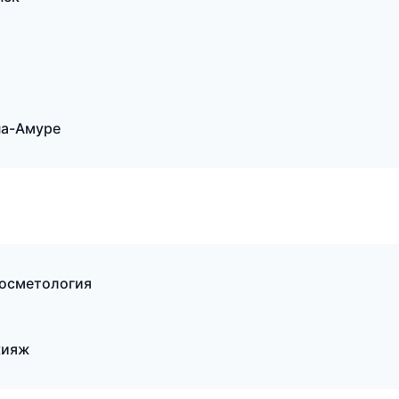
на-Амуре
косметология
кияж