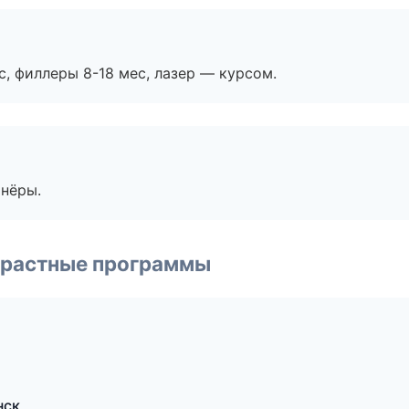
с, филлеры 8-18 мес, лазер — курсом.
тнёры.
зрастные программы
нск