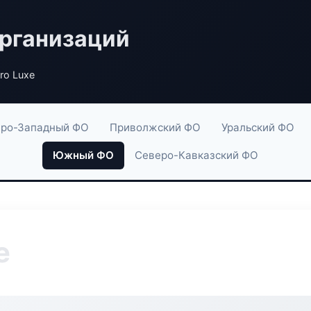
рганизаций
Pro Luxe
ро-Западный ФО
Приволжский ФО
Уральский ФО
Южный ФО
Северо-Кавказский ФО
e