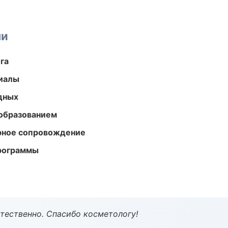
ми
га
риалы
одных
образованием
урное сопровождение
программы
тественно. Спасибо косметологу!