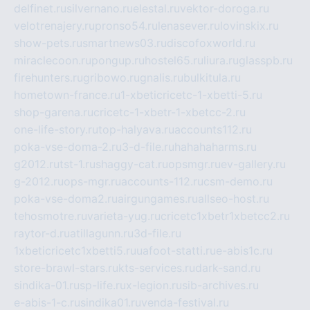
delfinet.ru
silvernano.ru
elestal.ru
vektor-doroga.ru
velotrenajery.ru
pronso54.ru
lenasever.ru
lovinskix.ru
show-pets.ru
smartnews03.ru
discofoxworld.ru
miraclecoon.ru
pongup.ru
hostel65.ru
liura.ru
glasspb.ru
firehunters.ru
gribowo.ru
gnalis.ru
bulkitula.ru
hometown-france.ru
1-xbeticricetc-1-xbetti-5.ru
shop-garena.ru
cricetc-1-xbetr-1-xbetcc-2.ru
one-life-story.ru
top-halyava.ru
accounts112.ru
poka-vse-doma-2.ru
3-d-file.ru
hahahaharms.ru
g2012.ru
tst-1.ru
shaggy-cat.ru
opsmgr.ru
ev-gallery.ru
g-2012.ru
ops-mgr.ru
accounts-112.ru
csm-demo.ru
poka-vse-doma2.ru
airgungames.ru
allseo-host.ru
tehosmotre.ru
varieta-yug.ru
cricetc1xbetr1xbetcc2.ru
raytor-d.ru
atillagunn.ru
3d-file.ru
1xbeticricetc1xbetti5.ru
uafoot-statti.ru
e-abis1c.ru
store-brawl-stars.ru
kts-services.ru
dark-sand.ru
sindika-01.ru
sp-life.ru
x-legion.ru
sib-archives.ru
e-abis-1-c.ru
sindika01.ru
venda-festival.ru