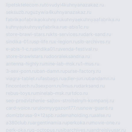
lipetsktelecom.ru
tovudyi4kuhnyanazakaz.ru
seksuzb.ru
guzywia4kuhnyanazakaz.ru
fabrikaofabrikaokuhny.ru
kuhnyaekuhnyaafabrika.ru
kuhnyaykuhnyayfabrika.ru
e-abis1c.ru
store-brawl-stars.ru
kts-services.ru
dark-sand.ru
sindika-01.ru
sp-life.ru
x-legion.ru
sib-archives.ru
e-abis-1-c.ru
sindika01.ru
venda-festival.ru
store-brawlstars.ru
dooraleksandria.ru
antenna-highly.ru
mine-lab-msk.ru
1-mus.ru
3-sex-porn.ru
ban-damn.ru
purse-factory.ru
viagra-tablet.ru
fasbags.ru
adler-jun.ru
bandamn.ru
fincontech.ru
3sexporn.ru
1mus.ru
darksand.ru
rebus-toys.ru
minelab-msk.ru
rtdco.ru
seo-prodvizhenie-sajtov-stroitelnyh-kompanij.ru
card-voice.ru
rulonnyygazon177.ru
snow-guard.ru
domizbrusa-9x12spb.ru
demaholding.ru
aalse.ru
a380club.ru
argentinamia.ru
perkoka.ru
movie-one.ru
perk-oka.ru
g-octopus.ru
sibarchives.ru
andreislyusar.ru