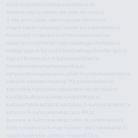
store-brawlstars.ru
dooraleksandria.ru
antenna-highly.ru
mine-lab-msk.ru
1-mus.ru
3-sex-porn.ru
ban-damn.ru
purse-factory.ru
viagra-tablet.ru
fasbags.ru
adler-jun.ru
bandamn.ru
fincontech.ru
3sexporn.ru
1mus.ru
darksand.ru
rebus-toys.ru
minelab-msk.ru
alabuga-cityhotel.ru
medsprawo-4-ka.ru
2864420.ru
blagodarenie-spb.ru
zajmy24.ru
tovudyi-4-kuhnyanazakaz.ru
brazzerscom.ru
medsprawo4ka.ru
xehyroo5kuhnyanazakaz.ru
fabrikayfabrikaefabrika.ru
vskrytie-zamkov-moskva-113.ru
biletnadom.ru
zed-online.ru
pimchax.ru
brazzers-hd.ru
z-host.ru
kitubeu2kuhnyanazakaz.ru
naperekate.ru
kuhnyaofabrikaufabrik.ru
kitubeu-2-kuhnyanazakaz.ru
xehyroo-5-kuhnyanazakaz.ru
cs-68.ru
guzywia-4-kuhnyanazakaz.ru
mir-tk.ru
vlknrussia.ru
cs68.ru
vladivostok-map.ru
video-seks.ru
bankaribi.ru
raszar.ru
vskrytie-zamkov-moskva113.ru