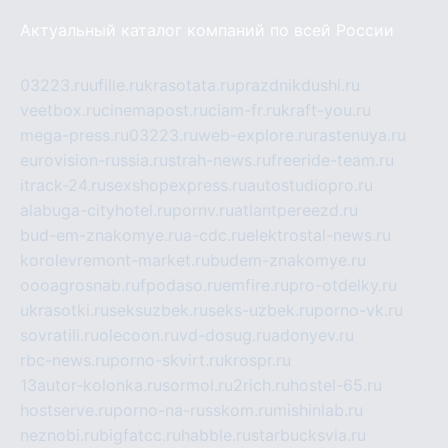
Актуальный каталог компаний по всей России
03223.ru
ufille.ru
krasotata.ru
prazdnikdushi.ru
veetbox.ru
cinemapost.ru
ciam-fr.ru
kraft-you.ru
mega-press.ru
03223.ru
web-explore.ru
rastenuya.ru
eurovision-russia.ru
strah-news.ru
freeride-team.ru
itrack-24.ru
sexshopexpress.ru
autostudiopro.ru
alabuga-cityhotel.ru
pornv.ru
atlantpereezd.ru
bud-em-znakomye.ru
a-cdc.ru
elektrostal-news.ru
korolevremont-market.ru
budem-znakomye.ru
oooagrosnab.ru
fpodaso.ru
emfire.ru
pro-otdelky.ru
ukrasotki.ru
seksuzbek.ru
seks-uzbek.ru
porno-vk.ru
sovratili.ru
olecoon.ru
vd-dosug.ru
adonyev.ru
rbc-news.ru
porno-skvirt.ru
krospr.ru
13autor-kolonka.ru
sormol.ru
2rich.ru
hostel-65.ru
hostserve.ru
porno-na-russkom.ru
mishinlab.ru
neznobi.ru
bigfatcc.ru
habble.ru
starbucksvia.ru