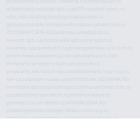
pylesostineco.ru
msts-ozarenie.ru
kameryjooan.ru
artemovskij.ru
dopler.spb.ru
aid70.ru
metall-perm.ru
ndm.msk.ru
ratingzooshop.ru
apiaccess.ru
globalautotrade.info
bezverhovskoe.ru
drsschool.ru
ZOOSMART.SPB.RU
dalakony.ru
medikijob.ru
remontt.spb.ru
photostudia.spb.ru
myragon.ru
terramia.ru
academy62.ru
gardengallereya.ru
rti.com.ru
artem-news.ru
biserinca.ru
krasnodarkurort.com
imshowtv.ru
mebel-v-tule.ru
mobtopik.ru
pcsecurity.net.ru
tool-sib.ru
multimetrunit.ru
sp-tour.ru
fan-cs.ru
santeh-russia.ru
symbian9.net.ru
DSHAIR.RU
tmmotors.spb.ru
xjocuricopii.com
musavtomat.msk.ru
obustrojdom.ru
sovetcik.ru
ybaranovskaya.ru
ppknews.ru
cult-alshei.ru
JAPANRUSSIA.RU
proekciyamebel.ru
imper-finans.ru
rim.org.ru
glamourai.ru
brassminus.ru
zabor-pro.ru
ftn.pp.ru
dorogoe58.ru
laimengpacker.ru
kuzova-zapchasti.ru
sageerp.ru
taxodrom.ru
dsrazvitie.ru
hardcity.net.ru