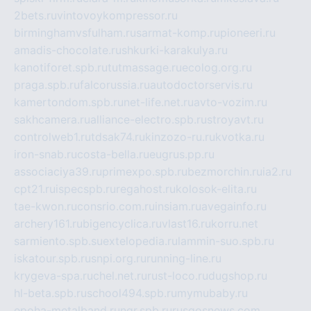
2bets.ru
vintovoykompressor.ru
birminghamvsfulham.ru
sarmat-komp.ru
pioneeri.ru
amadis-chocolate.ru
shkurki-karakulya.ru
kanotiforet.spb.ru
tutmassage.ru
ecolog.org.ru
praga.spb.ru
falcorussia.ru
autodoctorservis.ru
kamertondom.spb.ru
net-life.net.ru
avto-vozim.ru
sakhcamera.ru
alliance-electro.spb.ru
stroyavt.ru
controlweb1.ru
tdsak74.ru
kinzozo-ru.ru
kvotka.ru
iron-snab.ru
costa-bella.ru
eugrus.pp.ru
associaciya39.ru
primexpo.spb.ru
bezmorchin.ru
ia2.ru
cpt21.ru
ispecspb.ru
regahost.ru
kolosok-elita.ru
tae-kwon.ru
consrio.com.ru
insiam.ru
avegainfo.ru
archery161.ru
bigencyclica.ru
vlast16.ru
korru.net
sarmiento.spb.su
extelopedia.ru
lammin-suo.spb.ru
iskatour.spb.ru
snpi.org.ru
running-line.ru
krygeva-spa.ru
chel.net.ru
rust-loco.ru
dugshop.ru
hl-beta.spb.ru
school494.spb.ru
mymubaby.ru
epoha-metalband.ru
ngr.spb.ru
rusgosnews.com