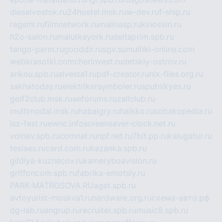
dieselvostok.ru
24hostel.msk.ru
w-dev.ru
f-ship.ru
regsmi.ru
filmnetwork.ru
malinasp.ru
kinosvin.ru
h2o-salon.ru
malutkayork.ru
deltaprim.spb.ru
tango-perm.ru
gooddir.ru
sgv.su
multiki-online.com
webkrasotki.com
cherinvest.ru
detskiy-ostrov.ru
ankou.spb.ru
alvesta1.ru
pdf-creator.ru
nix-files.org.ru
sakhatoday.ru
elektrikersymboler.ru
sputnikyes.ru
golf2club.msk.ru
aeforums.ru
zallclub.ru
multimodal.msk.ru
habaigry.ru
haikko.ru
sobakopedia.ru
isz-fest.ru
ewnc.info
screensaver-clock.net.ru
volnav.spb.ru
comnat.ru
npf.net.ru
7bit.pp.ru
kalugatur.ru
tesiaes.ru
card.com.ru
kazanka.spb.ru
gildiya-kuznecov.ru
kameryboavision.ru
griffoncom.spb.ru
fabrika-emotsiy.ru
PARK-MATROSOVA.RU
agat.spb.ru
avtoyurist-moskva1.ru
hardware.org.ru
схема-авто.рф
dg-lab.ru
angrup.ru
recruiter.spb.ru
music8.spb.ru