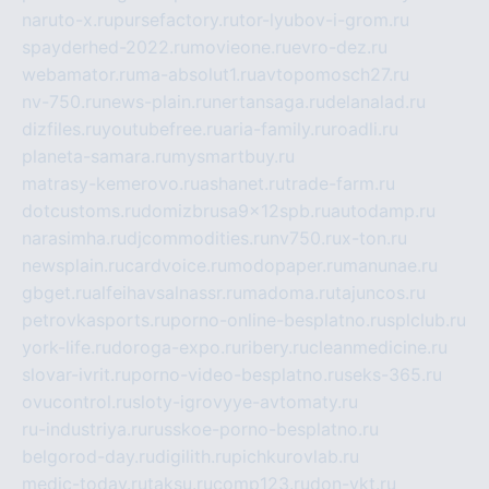
naruto-x.ru
pursefactory.ru
tor-lyubov-i-grom.ru
spayderhed-2022.ru
movieone.ru
evro-dez.ru
webamator.ru
ma-absolut1.ru
avtopomosch27.ru
nv-750.ru
news-plain.ru
nertansaga.ru
delanalad.ru
dizfiles.ru
youtubefree.ru
aria-family.ru
roadli.ru
planeta-samara.ru
mysmartbuy.ru
matrasy-kemerovo.ru
ashanet.ru
trade-farm.ru
dotcustoms.ru
domizbrusa9x12spb.ru
autodamp.ru
narasimha.ru
djcommodities.ru
nv750.ru
x-ton.ru
newsplain.ru
cardvoice.ru
modopaper.ru
manunae.ru
gbget.ru
alfeihavsalnassr.ru
madoma.ru
tajuncos.ru
petrovkasports.ru
porno-online-besplatno.ru
splclub.ru
york-life.ru
doroga-expo.ru
ribery.ru
cleanmedicine.ru
slovar-ivrit.ru
porno-video-besplatno.ru
seks-365.ru
ovucontrol.ru
sloty-igrovyye-avtomaty.ru
ru-industriya.ru
russkoe-porno-besplatno.ru
belgorod-day.ru
digilith.ru
pichkurovlab.ru
medic-today.ru
taksu.ru
comp123.ru
don-ykt.ru