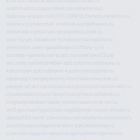
krsk124.ru
kubok.spb.ru
romanofforex.ru
analitikaplus.ru
spyonline.ru
zosikamery.ru
sloboda-ural.pp.ru
AUTO-COM.SU
hohota.net
alimy.ru
online-z.com
aromat-vostoka.ru
otdelkaexp.ru
mobilvest.ru
bbd.net.ru
mebelshop.msk.ru
smp-forum.ru
bastion-td.ru
kosmoscreative.ru
avrmotors.ru
art-galadesign.ru
tiffany-c.ru
ecostep-samara.ru
d-p.spb.ru
галактика73.рф
sko.com.ru
davitamebel-spb.ru
fotsis.ru
tesiaes.ru
kokoroyari.spb.ru
blesna-kazan.ru
mossilver.ru
lenderoq.ru
sergeydobrin.ru
tochkazvuka.msk.ru
people-of-art.ru
bezzubova.ru
clubtibet.ru
orior-aks.ru
dynamoauto.ru
szk-favorit.ru
carlines.ru
flatnsk.ru
kingbolenskaner.ru
alex-motor.ru
astroline.net.ru
act1.spb.ru
polyglot.com.ru
gidlipetsk.ru
ooo-driada.ru
detsad125.ru
mir-zdoroviya.ru
bruslanovo.ru
siterem.ru
council.spb.ru
лодкипатриот.рф
kafekolizey.ru
iclub.net.ru
gazon-easy.ru
sugarepilekb.ru
grinox.ru