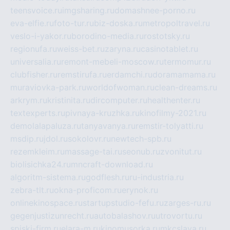
teensvoice.ru
imgsharing.ru
domashnee-porno.ru
eva-elfie.ru
foto-tur.ru
biz-doska.ru
metropoltravel.ru
veslo-i-yakor.ru
borodino-media.ru
rostotsky.ru
regionufa.ru
weiss-bet.ru
zaryna.ru
casinotablet.ru
universalia.ru
remont-mebeli-moscow.ru
termomur.ru
clubfisher.ru
remstirufa.ru
erdamchi.ru
doramamama.ru
muraviovka-park.ru
worldofwoman.ru
clean-dreams.ru
arkrym.ru
kristinita.ru
dircomputer.ru
healthenter.ru
textexperts.ru
pivnaya-kruzhka.ru
kinofilmy-2021.ru
demolalapaluza.ru
tanyavanya.ru
remstir-tolyatti.ru
msdip.ru
jdol.ru
sokolovr.ru
newtech-spb.ru
rezemkleim.ru
massage-tai.ru
seonub.ru
zvonitut.ru
biolisichka24.ru
mncraft-download.ru
algoritm-sistema.ru
godflesh.ru
ru-industria.ru
zebra-tlt.ru
okna-proficom.ru
erynok.ru
onlinekinospace.ru
startupstudio-fefu.ru
zarges-ru.ru
gegenjustizunrecht.ru
autobalashov.ru
utrovortu.ru
spiski-firm.ru
elara-m.ru
kinomusorka.ru
mkcslava.ru