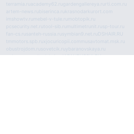
terramia.ru
academy62.ru
gardengallereya.ru
rti.com.ru
artem-news.ru
biserinca.ru
krasnodarkurort.com
imshowtv.ru
mebel-v-tule.ru
mobtopik.ru
pcsecurity.net.ru
tool-sib.ru
multimetrunit.ru
sp-tour.ru
fan-cs.ru
santeh-russia.ru
symbian9.net.ru
DSHAIR.RU
tmmotors.spb.ru
xjocuricopii.com
musavtomat.msk.ru
obustrojdom.ru
sovetcik.ru
ybaranovskaya.ru
ppknews.ru
cult-alshei.ru
JAPANRUSSIA.RU
proekciyamebel.ru
imper-finans.ru
rim.org.ru
glamourai.ru
brassminus.ru
zabor-pro.ru
ftn.pp.ru
dorogoe58.ru
laimengpacker.ru
kuzova-zapchasti.ru
sageerp.ru
taxodrom.ru
dsrazvitie.ru
hardcity.net.ru
ratinghomegames.ru
topservice25.ru
gubernyan.ru
gtglasslined.ru
ii4.ru
tssport.spb.ru
andorra24.com
blackwallstreet.ru
oboimos.ru
optim-doors.com.ru
ikuch.ru
nycr.org.ru
npa21.ru
vremya-ch.spb.ru
desert000.ru
ivtorgi.ru
ifiori.ru
catalog-statei.ru
dcv.org.ru
spetsmaster174.ru
ipkameryhiseeu.ru