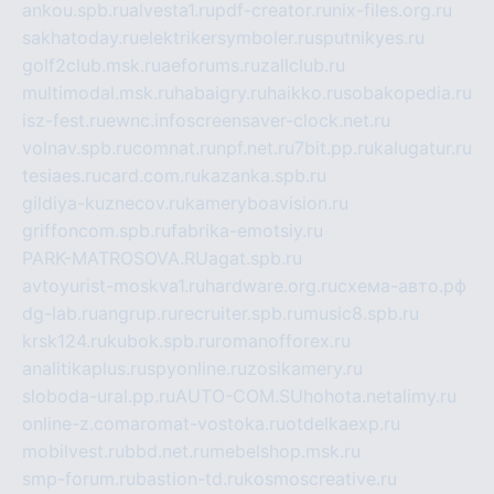
ankou.spb.ru
alvesta1.ru
pdf-creator.ru
nix-files.org.ru
sakhatoday.ru
elektrikersymboler.ru
sputnikyes.ru
golf2club.msk.ru
aeforums.ru
zallclub.ru
multimodal.msk.ru
habaigry.ru
haikko.ru
sobakopedia.ru
isz-fest.ru
ewnc.info
screensaver-clock.net.ru
volnav.spb.ru
comnat.ru
npf.net.ru
7bit.pp.ru
kalugatur.ru
tesiaes.ru
card.com.ru
kazanka.spb.ru
gildiya-kuznecov.ru
kameryboavision.ru
griffoncom.spb.ru
fabrika-emotsiy.ru
PARK-MATROSOVA.RU
agat.spb.ru
avtoyurist-moskva1.ru
hardware.org.ru
схема-авто.рф
dg-lab.ru
angrup.ru
recruiter.spb.ru
music8.spb.ru
krsk124.ru
kubok.spb.ru
romanofforex.ru
analitikaplus.ru
spyonline.ru
zosikamery.ru
sloboda-ural.pp.ru
AUTO-COM.SU
hohota.net
alimy.ru
online-z.com
aromat-vostoka.ru
otdelkaexp.ru
mobilvest.ru
bbd.net.ru
mebelshop.msk.ru
smp-forum.ru
bastion-td.ru
kosmoscreative.ru