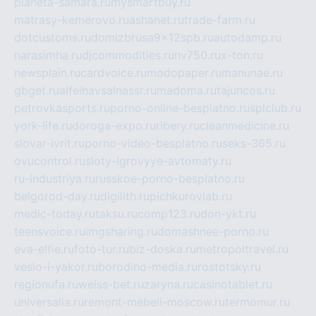
planeta-samara.ru
mysmartbuy.ru
matrasy-kemerovo.ru
ashanet.ru
trade-farm.ru
dotcustoms.ru
domizbrusa9x12spb.ru
autodamp.ru
narasimha.ru
djcommodities.ru
nv750.ru
x-ton.ru
newsplain.ru
cardvoice.ru
modopaper.ru
manunae.ru
gbget.ru
alfeihavsalnassr.ru
madoma.ru
tajuncos.ru
petrovkasports.ru
porno-online-besplatno.ru
splclub.ru
york-life.ru
doroga-expo.ru
ribery.ru
cleanmedicine.ru
slovar-ivrit.ru
porno-video-besplatno.ru
seks-365.ru
ovucontrol.ru
sloty-igrovyye-avtomaty.ru
ru-industriya.ru
russkoe-porno-besplatno.ru
belgorod-day.ru
digilith.ru
pichkurovlab.ru
medic-today.ru
taksu.ru
comp123.ru
don-ykt.ru
teensvoice.ru
imgsharing.ru
domashnee-porno.ru
eva-elfie.ru
foto-tur.ru
biz-doska.ru
metropoltravel.ru
veslo-i-yakor.ru
borodino-media.ru
rostotsky.ru
regionufa.ru
weiss-bet.ru
zaryna.ru
casinotablet.ru
universalia.ru
remont-mebeli-moscow.ru
termomur.ru