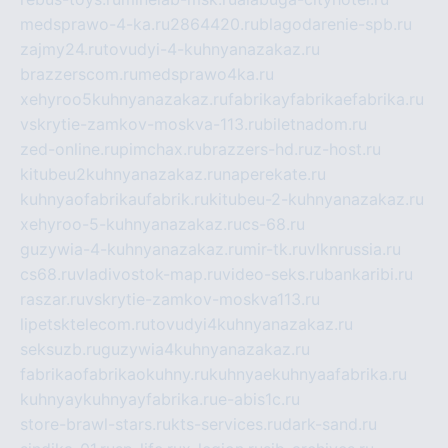
medsprawo-4-ka.ru
2864420.ru
blagodarenie-spb.ru
zajmy24.ru
tovudyi-4-kuhnyanazakaz.ru
brazzerscom.ru
medsprawo4ka.ru
xehyroo5kuhnyanazakaz.ru
fabrikayfabrikaefabrika.ru
vskrytie-zamkov-moskva-113.ru
biletnadom.ru
zed-online.ru
pimchax.ru
brazzers-hd.ru
z-host.ru
kitubeu2kuhnyanazakaz.ru
naperekate.ru
kuhnyaofabrikaufabrik.ru
kitubeu-2-kuhnyanazakaz.ru
xehyroo-5-kuhnyanazakaz.ru
cs-68.ru
guzywia-4-kuhnyanazakaz.ru
mir-tk.ru
vlknrussia.ru
cs68.ru
vladivostok-map.ru
video-seks.ru
bankaribi.ru
raszar.ru
vskrytie-zamkov-moskva113.ru
lipetsktelecom.ru
tovudyi4kuhnyanazakaz.ru
seksuzb.ru
guzywia4kuhnyanazakaz.ru
fabrikaofabrikaokuhny.ru
kuhnyaekuhnyaafabrika.ru
kuhnyaykuhnyayfabrika.ru
e-abis1c.ru
store-brawl-stars.ru
kts-services.ru
dark-sand.ru