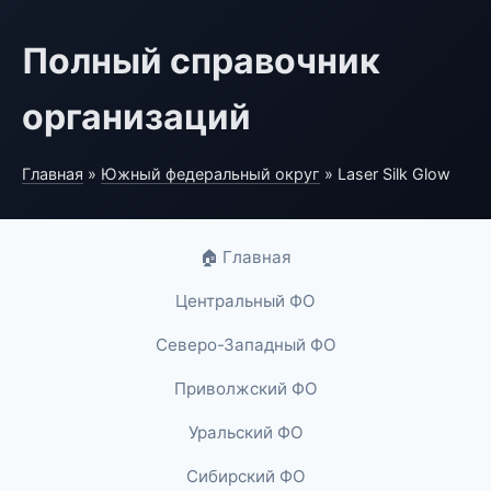
Полный справочник
организаций
Главная
»
Южный федеральный округ
» Laser Silk Glow
🏠 Главная
Центральный ФО
Северо-Западный ФО
Приволжский ФО
Уральский ФО
Сибирский ФО