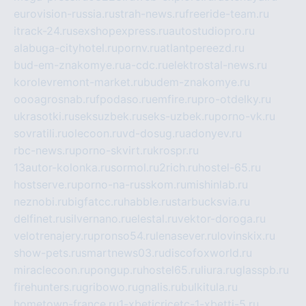
eurovision-russia.ru
strah-news.ru
freeride-team.ru
itrack-24.ru
sexshopexpress.ru
autostudiopro.ru
alabuga-cityhotel.ru
pornv.ru
atlantpereezd.ru
bud-em-znakomye.ru
a-cdc.ru
elektrostal-news.ru
korolevremont-market.ru
budem-znakomye.ru
oooagrosnab.ru
fpodaso.ru
emfire.ru
pro-otdelky.ru
ukrasotki.ru
seksuzbek.ru
seks-uzbek.ru
porno-vk.ru
sovratili.ru
olecoon.ru
vd-dosug.ru
adonyev.ru
rbc-news.ru
porno-skvirt.ru
krospr.ru
13autor-kolonka.ru
sormol.ru
2rich.ru
hostel-65.ru
hostserve.ru
porno-na-russkom.ru
mishinlab.ru
neznobi.ru
bigfatcc.ru
habble.ru
starbucksvia.ru
delfinet.ru
silvernano.ru
elestal.ru
vektor-doroga.ru
velotrenajery.ru
pronso54.ru
lenasever.ru
lovinskix.ru
show-pets.ru
smartnews03.ru
discofoxworld.ru
miraclecoon.ru
pongup.ru
hostel65.ru
liura.ru
glasspb.ru
firehunters.ru
gribowo.ru
gnalis.ru
bulkitula.ru
hometown-france.ru
1-xbeticricetc-1-xbetti-5.ru