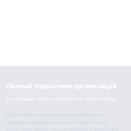
Полный справочник организаций
Актуальный каталог компаний по всей России
03223.ru
ufille.ru
krasotata.ru
prazdnikdushi.ru
veetbox.ru
cinemapost.ru
ciam-fr.ru
kraft-you.ru
mega-press.ru
03223.ru
web-explore.ru
rastenuya.ru