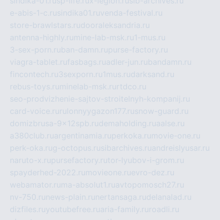
sindika-01.ru
sp-life.ru
x-legion.ru
sib-archives.ru
e-abis-1-c.ru
sindika01.ru
venda-festival.ru
store-brawlstars.ru
dooraleksandria.ru
antenna-highly.ru
mine-lab-msk.ru
1-mus.ru
3-sex-porn.ru
ban-damn.ru
purse-factory.ru
viagra-tablet.ru
fasbags.ru
adler-jun.ru
bandamn.ru
fincontech.ru
3sexporn.ru
1mus.ru
darksand.ru
rebus-toys.ru
minelab-msk.ru
rtdco.ru
seo-prodvizhenie-sajtov-stroitelnyh-kompanij.ru
card-voice.ru
rulonnyygazon177.ru
snow-guard.ru
domizbrusa-9x12spb.ru
demaholding.ru
aalse.ru
a380club.ru
argentinamia.ru
perkoka.ru
movie-one.ru
perk-oka.ru
g-octopus.ru
sibarchives.ru
andreislyusar.ru
naruto-x.ru
pursefactory.ru
tor-lyubov-i-grom.ru
spayderhed-2022.ru
movieone.ru
evro-dez.ru
webamator.ru
ma-absolut1.ru
avtopomosch27.ru
nv-750.ru
news-plain.ru
nertansaga.ru
delanalad.ru
dizfiles.ru
youtubefree.ru
aria-family.ru
roadli.ru