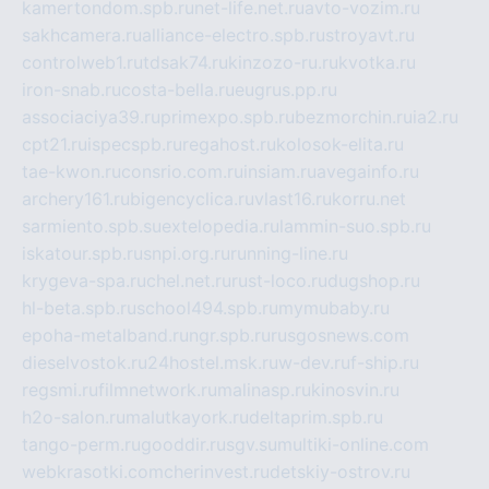
kamertondom.spb.ru
net-life.net.ru
avto-vozim.ru
sakhcamera.ru
alliance-electro.spb.ru
stroyavt.ru
controlweb1.ru
tdsak74.ru
kinzozo-ru.ru
kvotka.ru
iron-snab.ru
costa-bella.ru
eugrus.pp.ru
associaciya39.ru
primexpo.spb.ru
bezmorchin.ru
ia2.ru
cpt21.ru
ispecspb.ru
regahost.ru
kolosok-elita.ru
tae-kwon.ru
consrio.com.ru
insiam.ru
avegainfo.ru
archery161.ru
bigencyclica.ru
vlast16.ru
korru.net
sarmiento.spb.su
extelopedia.ru
lammin-suo.spb.ru
iskatour.spb.ru
snpi.org.ru
running-line.ru
krygeva-spa.ru
chel.net.ru
rust-loco.ru
dugshop.ru
hl-beta.spb.ru
school494.spb.ru
mymubaby.ru
epoha-metalband.ru
ngr.spb.ru
rusgosnews.com
dieselvostok.ru
24hostel.msk.ru
w-dev.ru
f-ship.ru
regsmi.ru
filmnetwork.ru
malinasp.ru
kinosvin.ru
h2o-salon.ru
malutkayork.ru
deltaprim.spb.ru
tango-perm.ru
gooddir.ru
sgv.su
multiki-online.com
webkrasotki.com
cherinvest.ru
detskiy-ostrov.ru