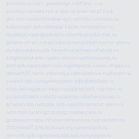
avrmotors.ru
art-galadesign.ru
tiffany-c.ru
ecostep-samara.ru
d-p.spb.ru
галактика73.рф
sko.com.ru
davitamebel-spb.ru
fotsis.ru
tesiaes.ru
kokoroyari.spb.ru
blesna-kazan.ru
mossilver.ru
lenderoq.ru
sergeydobrin.ru
tochkazvuka.msk.ru
people-of-art.ru
bezzubova.ru
clubtibet.ru
orior-aks.ru
dynamoauto.ru
szk-favorit.ru
carlines.ru
flatnsk.ru
kingbolenskaner.ru
alex-motor.ru
astroline.net.ru
act1.spb.ru
polyglot.com.ru
gidlipetsk.ru
ooo-driada.ru
detsad125.ru
mir-zdoroviya.ru
bruslanovo.ru
siterem.ru
council.spb.ru
лодкипатриот.рф
kafekolizey.ru
iclub.net.ru
gazon-easy.ru
sugarepilekb.ru
grinox.ru
pylesostineco.ru
msts-ozarenie.ru
kameryjooan.ru
artemovskij.ru
dopler.spb.ru
aid70.ru
metall-perm.ru
ndm.msk.ru
ratingzooshop.ru
apiaccess.ru
globalautotrade.info
bezverhovskoe.ru
drsschool.ru
ZOOSMART.SPB.RU
dalakony.ru
medikijob.ru
remontt.spb.ru
photostudia.spb.ru
myragon.ru