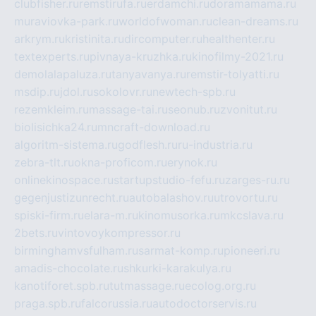
clubfisher.ru
remstirufa.ru
erdamchi.ru
doramamama.ru
muraviovka-park.ru
worldofwoman.ru
clean-dreams.ru
arkrym.ru
kristinita.ru
dircomputer.ru
healthenter.ru
textexperts.ru
pivnaya-kruzhka.ru
kinofilmy-2021.ru
demolalapaluza.ru
tanyavanya.ru
remstir-tolyatti.ru
msdip.ru
jdol.ru
sokolovr.ru
newtech-spb.ru
rezemkleim.ru
massage-tai.ru
seonub.ru
zvonitut.ru
biolisichka24.ru
mncraft-download.ru
algoritm-sistema.ru
godflesh.ru
ru-industria.ru
zebra-tlt.ru
okna-proficom.ru
erynok.ru
onlinekinospace.ru
startupstudio-fefu.ru
zarges-ru.ru
gegenjustizunrecht.ru
autobalashov.ru
utrovortu.ru
spiski-firm.ru
elara-m.ru
kinomusorka.ru
mkcslava.ru
2bets.ru
vintovoykompressor.ru
birminghamvsfulham.ru
sarmat-komp.ru
pioneeri.ru
amadis-chocolate.ru
shkurki-karakulya.ru
kanotiforet.spb.ru
tutmassage.ru
ecolog.org.ru
praga.spb.ru
falcorussia.ru
autodoctorservis.ru