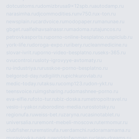
dotcustoms.ru
domizbrusa9x12spb.ru
autodamp.ru
narasimha.ru
djcommodities.ru
nv750.ru
x-ton.ru
newsplain.ru
cardvoice.ru
modopaper.ru
manunae.ru
gbget.ru
alfeihavsalnassr.ru
madoma.ru
tajuncos.ru
petrovkasports.ru
porno-online-besplatno.ru
splclub.ru
york-life.ru
doroga-expo.ru
ribery.ru
cleanmedicine.ru
slovar-ivrit.ru
porno-video-besplatno.ru
seks-365.ru
ovucontrol.ru
sloty-igrovyye-avtomaty.ru
ru-industriya.ru
russkoe-porno-besplatno.ru
belgorod-day.ru
digilith.ru
pichkurovlab.ru
medic-today.ru
taksu.ru
comp123.ru
don-ykt.ru
teensvoice.ru
imgsharing.ru
domashnee-porno.ru
eva-elfie.ru
foto-tur.ru
biz-doska.ru
metropoltravel.ru
veslo-i-yakor.ru
borodino-media.ru
rostotsky.ru
regionufa.ru
weiss-bet.ru
zaryna.ru
casinotablet.ru
universalia.ru
remont-mebeli-moscow.ru
termomur.ru
clubfisher.ru
remstirufa.ru
erdamchi.ru
doramamama.ru
muraviovka-park.ru
worldofwoman.ru
clean-dreams.ru