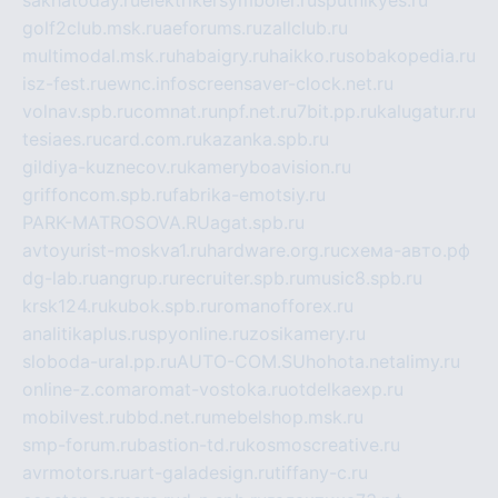
golf2club.msk.ru
aeforums.ru
zallclub.ru
multimodal.msk.ru
habaigry.ru
haikko.ru
sobakopedia.ru
isz-fest.ru
ewnc.info
screensaver-clock.net.ru
volnav.spb.ru
comnat.ru
npf.net.ru
7bit.pp.ru
kalugatur.ru
tesiaes.ru
card.com.ru
kazanka.spb.ru
gildiya-kuznecov.ru
kameryboavision.ru
griffoncom.spb.ru
fabrika-emotsiy.ru
PARK-MATROSOVA.RU
agat.spb.ru
avtoyurist-moskva1.ru
hardware.org.ru
схема-авто.рф
dg-lab.ru
angrup.ru
recruiter.spb.ru
music8.spb.ru
krsk124.ru
kubok.spb.ru
romanofforex.ru
analitikaplus.ru
spyonline.ru
zosikamery.ru
sloboda-ural.pp.ru
AUTO-COM.SU
hohota.net
alimy.ru
online-z.com
aromat-vostoka.ru
otdelkaexp.ru
mobilvest.ru
bbd.net.ru
mebelshop.msk.ru
smp-forum.ru
bastion-td.ru
kosmoscreative.ru
avrmotors.ru
art-galadesign.ru
tiffany-c.ru