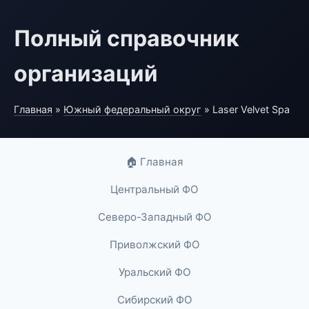
Полный справочник
организаций
Главная
»
Южный федеральный округ
» Laser Velvet Spa
🏠 Главная
Центральный ФО
Северо-Западный ФО
Приволжский ФО
Уральский ФО
Сибирский ФО