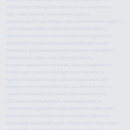
controlweb1.ru
tdsak74.ru
kinzozo-ru.ru
kvotka.ru
iron-snab.ru
costa-bella.ru
eugrus.pp.ru
associaciya39.ru
primexpo.spb.ru
bezmorchin.ru
ia2.ru
cpt21.ru
ispecspb.ru
regahost.ru
kolosok-elita.ru
tae-kwon.ru
consrio.com.ru
insiam.ru
avegainfo.ru
archery161.ru
bigencyclica.ru
vlast16.ru
korru.net
sarmiento.spb.su
extelopedia.ru
lammin-suo.spb.ru
iskatour.spb.ru
snpi.org.ru
running-line.ru
krygeva-spa.ru
chel.net.ru
rust-loco.ru
dugshop.ru
hl-beta.spb.ru
school494.spb.ru
mymubaby.ru
epoha-metalband.ru
ngr.spb.ru
rusgosnews.com
dieselvostok.ru
24hostel.msk.ru
w-dev.ru
f-ship.ru
regsmi.ru
filmnetwork.ru
malinasp.ru
kinosvin.ru
h2o-salon.ru
malutkayork.ru
deltaprim.spb.ru
tango-perm.ru
gooddir.ru
sgv.su
multiki-online.com
webkrasotki.com
cherinvest.ru
detskiy-ostrov.ru
ankou.spb.ru
alvesta1.ru
pdf-creator.ru
nix-files.org.ru
sakhatoday.ru
elektrikersymboler.ru
sputnikyes.ru