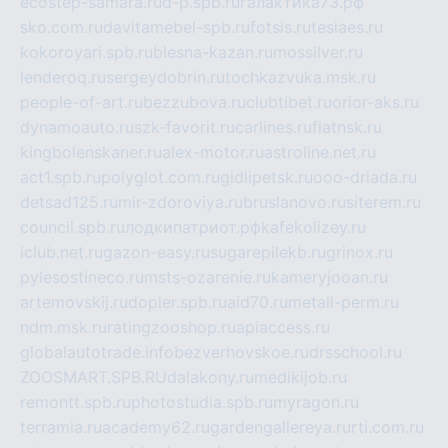
ecostep-samara.ru
d-p.spb.ru
галактика73.рф
sko.com.ru
davitamebel-spb.ru
fotsis.ru
tesiaes.ru
kokoroyari.spb.ru
blesna-kazan.ru
mossilver.ru
lenderoq.ru
sergeydobrin.ru
tochkazvuka.msk.ru
people-of-art.ru
bezzubova.ru
clubtibet.ru
orior-aks.ru
dynamoauto.ru
szk-favorit.ru
carlines.ru
flatnsk.ru
kingbolenskaner.ru
alex-motor.ru
astroline.net.ru
act1.spb.ru
polyglot.com.ru
gidlipetsk.ru
ooo-driada.ru
detsad125.ru
mir-zdoroviya.ru
bruslanovo.ru
siterem.ru
council.spb.ru
лодкипатриот.рф
kafekolizey.ru
iclub.net.ru
gazon-easy.ru
sugarepilekb.ru
grinox.ru
pylesostineco.ru
msts-ozarenie.ru
kameryjooan.ru
artemovskij.ru
dopler.spb.ru
aid70.ru
metall-perm.ru
ndm.msk.ru
ratingzooshop.ru
apiaccess.ru
globalautotrade.info
bezverhovskoe.ru
drsschool.ru
ZOOSMART.SPB.RU
dalakony.ru
medikijob.ru
remontt.spb.ru
photostudia.spb.ru
myragon.ru
terramia.ru
academy62.ru
gardengallereya.ru
rti.com.ru