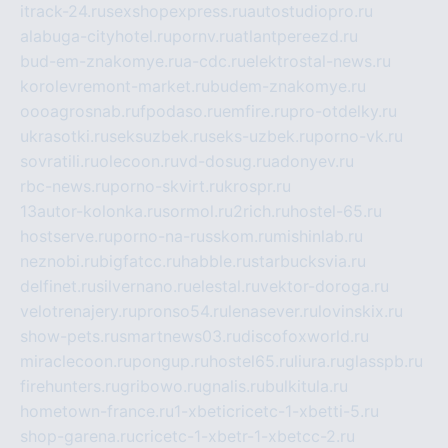
itrack-24.ru
sexshopexpress.ru
autostudiopro.ru
alabuga-cityhotel.ru
pornv.ru
atlantpereezd.ru
bud-em-znakomye.ru
a-cdc.ru
elektrostal-news.ru
korolevremont-market.ru
budem-znakomye.ru
oooagrosnab.ru
fpodaso.ru
emfire.ru
pro-otdelky.ru
ukrasotki.ru
seksuzbek.ru
seks-uzbek.ru
porno-vk.ru
sovratili.ru
olecoon.ru
vd-dosug.ru
adonyev.ru
rbc-news.ru
porno-skvirt.ru
krospr.ru
13autor-kolonka.ru
sormol.ru
2rich.ru
hostel-65.ru
hostserve.ru
porno-na-russkom.ru
mishinlab.ru
neznobi.ru
bigfatcc.ru
habble.ru
starbucksvia.ru
delfinet.ru
silvernano.ru
elestal.ru
vektor-doroga.ru
velotrenajery.ru
pronso54.ru
lenasever.ru
lovinskix.ru
show-pets.ru
smartnews03.ru
discofoxworld.ru
miraclecoon.ru
pongup.ru
hostel65.ru
liura.ru
glasspb.ru
firehunters.ru
gribowo.ru
gnalis.ru
bulkitula.ru
hometown-france.ru
1-xbeticricetc-1-xbetti-5.ru
shop-garena.ru
cricetc-1-xbetr-1-xbetcc-2.ru