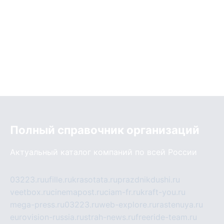
Полный справочник организаций
Актуальный каталог компаний по всей России
03223.ru
ufille.ru
krasotata.ru
prazdnikdushi.ru
veetbox.ru
cinemapost.ru
ciam-fr.ru
kraft-you.ru
mega-press.ru
03223.ru
web-explore.ru
rastenuya.ru
eurovision-russia.ru
strah-news.ru
freeride-team.ru