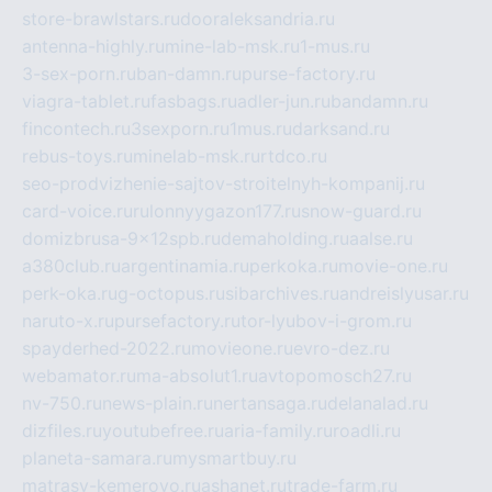
store-brawlstars.ru
dooraleksandria.ru
antenna-highly.ru
mine-lab-msk.ru
1-mus.ru
3-sex-porn.ru
ban-damn.ru
purse-factory.ru
viagra-tablet.ru
fasbags.ru
adler-jun.ru
bandamn.ru
fincontech.ru
3sexporn.ru
1mus.ru
darksand.ru
rebus-toys.ru
minelab-msk.ru
rtdco.ru
seo-prodvizhenie-sajtov-stroitelnyh-kompanij.ru
card-voice.ru
rulonnyygazon177.ru
snow-guard.ru
domizbrusa-9x12spb.ru
demaholding.ru
aalse.ru
a380club.ru
argentinamia.ru
perkoka.ru
movie-one.ru
perk-oka.ru
g-octopus.ru
sibarchives.ru
andreislyusar.ru
naruto-x.ru
pursefactory.ru
tor-lyubov-i-grom.ru
spayderhed-2022.ru
movieone.ru
evro-dez.ru
webamator.ru
ma-absolut1.ru
avtopomosch27.ru
nv-750.ru
news-plain.ru
nertansaga.ru
delanalad.ru
dizfiles.ru
youtubefree.ru
aria-family.ru
roadli.ru
planeta-samara.ru
mysmartbuy.ru
matrasy-kemerovo.ru
ashanet.ru
trade-farm.ru