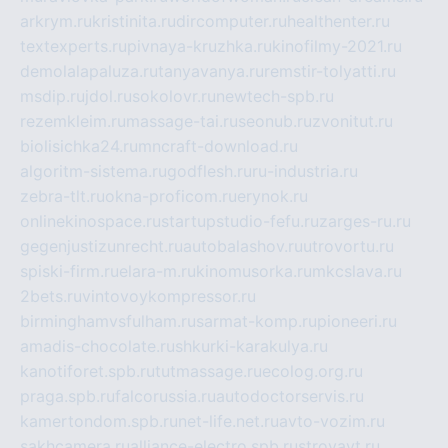
arkrym.ru
kristinita.ru
dircomputer.ru
healthenter.ru
textexperts.ru
pivnaya-kruzhka.ru
kinofilmy-2021.ru
demolalapaluza.ru
tanyavanya.ru
remstir-tolyatti.ru
msdip.ru
jdol.ru
sokolovr.ru
newtech-spb.ru
rezemkleim.ru
massage-tai.ru
seonub.ru
zvonitut.ru
biolisichka24.ru
mncraft-download.ru
algoritm-sistema.ru
godflesh.ru
ru-industria.ru
zebra-tlt.ru
okna-proficom.ru
erynok.ru
onlinekinospace.ru
startupstudio-fefu.ru
zarges-ru.ru
gegenjustizunrecht.ru
autobalashov.ru
utrovortu.ru
spiski-firm.ru
elara-m.ru
kinomusorka.ru
mkcslava.ru
2bets.ru
vintovoykompressor.ru
birminghamvsfulham.ru
sarmat-komp.ru
pioneeri.ru
amadis-chocolate.ru
shkurki-karakulya.ru
kanotiforet.spb.ru
tutmassage.ru
ecolog.org.ru
praga.spb.ru
falcorussia.ru
autodoctorservis.ru
kamertondom.spb.ru
net-life.net.ru
avto-vozim.ru
sakhcamera.ru
alliance-electro.spb.ru
stroyavt.ru