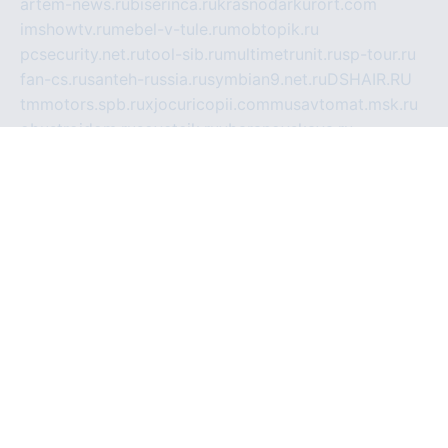
artem-news.ru
biserinca.ru
krasnodarkurort.com
imshowtv.ru
mebel-v-tule.ru
mobtopik.ru
pcsecurity.net.ru
tool-sib.ru
multimetrunit.ru
sp-tour.ru
fan-cs.ru
santeh-russia.ru
symbian9.net.ru
DSHAIR.RU
tmmotors.spb.ru
xjocuricopii.com
musavtomat.msk.ru
obustrojdom.ru
sovetcik.ru
ybaranovskaya.ru
ppknews.ru
cult-alshei.ru
JAPANRUSSIA.RU
proekciyamebel.ru
imper-finans.ru
rim.org.ru
glamourai.ru
brassminus.ru
zabor-pro.ru
ftn.pp.ru
dorogoe58.ru
laimengpacker.ru
kuzova-zapchasti.ru
sageerp.ru
taxodrom.ru
dsrazvitie.ru
hardcity.net.ru
ratinghomegames.ru
topservice25.ru
gubernyan.ru
gtglasslined.ru
ii4.ru
tssport.spb.ru
andorra24.com
blackwallstreet.ru
oboimos.ru
optim-doors.com.ru
ikuch.ru
nycr.org.ru
npa21.ru
vremya-ch.spb.ru
desert000.ru
ivtorgi.ru
ifiori.ru
catalog-statei.ru
dcv.org.ru
spetsmaster174.ru
ipkameryhiseeu.ru
dum26.ru
ruspol.spb.ru
fr-opendp.ru
kam-solnyshko.ru