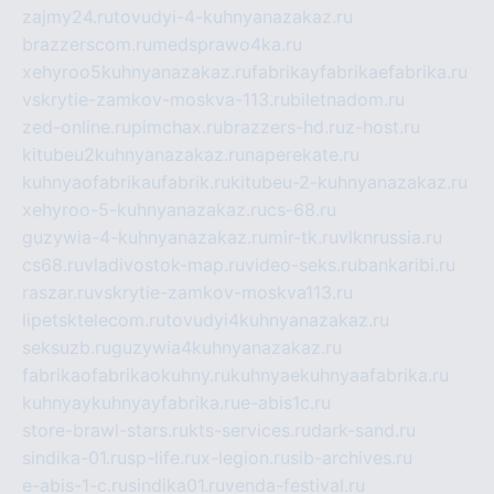
zajmy24.ru
tovudyi-4-kuhnyanazakaz.ru
brazzerscom.ru
medsprawo4ka.ru
xehyroo5kuhnyanazakaz.ru
fabrikayfabrikaefabrika.ru
vskrytie-zamkov-moskva-113.ru
biletnadom.ru
zed-online.ru
pimchax.ru
brazzers-hd.ru
z-host.ru
kitubeu2kuhnyanazakaz.ru
naperekate.ru
kuhnyaofabrikaufabrik.ru
kitubeu-2-kuhnyanazakaz.ru
xehyroo-5-kuhnyanazakaz.ru
cs-68.ru
guzywia-4-kuhnyanazakaz.ru
mir-tk.ru
vlknrussia.ru
cs68.ru
vladivostok-map.ru
video-seks.ru
bankaribi.ru
raszar.ru
vskrytie-zamkov-moskva113.ru
lipetsktelecom.ru
tovudyi4kuhnyanazakaz.ru
seksuzb.ru
guzywia4kuhnyanazakaz.ru
fabrikaofabrikaokuhny.ru
kuhnyaekuhnyaafabrika.ru
kuhnyaykuhnyayfabrika.ru
e-abis1c.ru
store-brawl-stars.ru
kts-services.ru
dark-sand.ru
sindika-01.ru
sp-life.ru
x-legion.ru
sib-archives.ru
e-abis-1-c.ru
sindika01.ru
venda-festival.ru