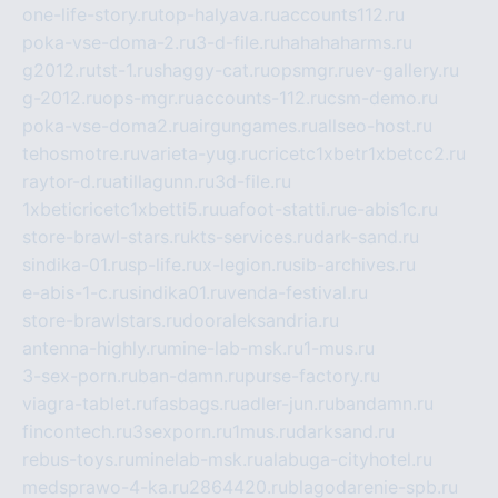
one-life-story.ru
top-halyava.ru
accounts112.ru
poka-vse-doma-2.ru
3-d-file.ru
hahahaharms.ru
g2012.ru
tst-1.ru
shaggy-cat.ru
opsmgr.ru
ev-gallery.ru
g-2012.ru
ops-mgr.ru
accounts-112.ru
csm-demo.ru
poka-vse-doma2.ru
airgungames.ru
allseo-host.ru
tehosmotre.ru
varieta-yug.ru
cricetc1xbetr1xbetcc2.ru
raytor-d.ru
atillagunn.ru
3d-file.ru
1xbeticricetc1xbetti5.ru
uafoot-statti.ru
e-abis1c.ru
store-brawl-stars.ru
kts-services.ru
dark-sand.ru
sindika-01.ru
sp-life.ru
x-legion.ru
sib-archives.ru
e-abis-1-c.ru
sindika01.ru
venda-festival.ru
store-brawlstars.ru
dooraleksandria.ru
antenna-highly.ru
mine-lab-msk.ru
1-mus.ru
3-sex-porn.ru
ban-damn.ru
purse-factory.ru
viagra-tablet.ru
fasbags.ru
adler-jun.ru
bandamn.ru
fincontech.ru
3sexporn.ru
1mus.ru
darksand.ru
rebus-toys.ru
minelab-msk.ru
alabuga-cityhotel.ru
medsprawo-4-ka.ru
2864420.ru
blagodarenie-spb.ru