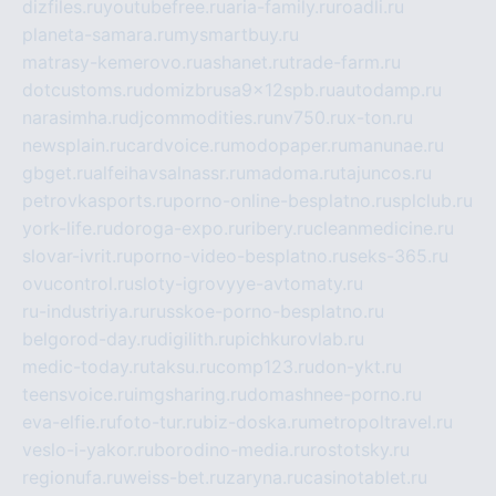
dizfiles.ru
youtubefree.ru
aria-family.ru
roadli.ru
planeta-samara.ru
mysmartbuy.ru
matrasy-kemerovo.ru
ashanet.ru
trade-farm.ru
dotcustoms.ru
domizbrusa9x12spb.ru
autodamp.ru
narasimha.ru
djcommodities.ru
nv750.ru
x-ton.ru
newsplain.ru
cardvoice.ru
modopaper.ru
manunae.ru
gbget.ru
alfeihavsalnassr.ru
madoma.ru
tajuncos.ru
petrovkasports.ru
porno-online-besplatno.ru
splclub.ru
york-life.ru
doroga-expo.ru
ribery.ru
cleanmedicine.ru
slovar-ivrit.ru
porno-video-besplatno.ru
seks-365.ru
ovucontrol.ru
sloty-igrovyye-avtomaty.ru
ru-industriya.ru
russkoe-porno-besplatno.ru
belgorod-day.ru
digilith.ru
pichkurovlab.ru
medic-today.ru
taksu.ru
comp123.ru
don-ykt.ru
teensvoice.ru
imgsharing.ru
domashnee-porno.ru
eva-elfie.ru
foto-tur.ru
biz-doska.ru
metropoltravel.ru
veslo-i-yakor.ru
borodino-media.ru
rostotsky.ru
regionufa.ru
weiss-bet.ru
zaryna.ru
casinotablet.ru