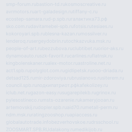
smp-forum.ru
bastion-td.ru
kosmoscreative.ru
avrmotors.ru
art-galadesign.ru
tiffany-c.ru
ecostep-samara.ru
d-p.spb.ru
галактика73.рф
sko.com.ru
davitamebel-spb.ru
fotsis.ru
tesiaes.ru
kokoroyari.spb.ru
blesna-kazan.ru
mossilver.ru
lenderoq.ru
sergeydobrin.ru
tochkazvuka.msk.ru
people-of-art.ru
bezzubova.ru
clubtibet.ru
orior-aks.ru
dynamoauto.ru
szk-favorit.ru
carlines.ru
flatnsk.ru
kingbolenskaner.ru
alex-motor.ru
astroline.net.ru
act1.spb.ru
polyglot.com.ru
gidlipetsk.ru
ooo-driada.ru
detsad125.ru
mir-zdoroviya.ru
bruslanovo.ru
siterem.ru
council.spb.ru
лодкипатриот.рф
kafekolizey.ru
iclub.net.ru
gazon-easy.ru
sugarepilekb.ru
grinox.ru
pylesostineco.ru
msts-ozarenie.ru
kameryjooan.ru
artemovskij.ru
dopler.spb.ru
aid70.ru
metall-perm.ru
ndm.msk.ru
ratingzooshop.ru
apiaccess.ru
globalautotrade.info
bezverhovskoe.ru
drsschool.ru
ZOOSMART.SPB.RU
dalakony.ru
medikijob.ru