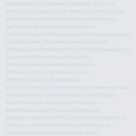
webkrasotki.com
cherinvest.ru
detskiy-ostrov.ru
ankou.spb.ru
alvesta1.ru
pdf-creator.ru
nix-files.org.ru
sakhatoday.ru
elektrikersymboler.ru
sputnikyes.ru
golf2club.msk.ru
aeforums.ru
zallclub.ru
multimodal.msk.ru
habaigry.ru
haikko.ru
sobakopedia.ru
isz-fest.ru
ewnc.info
screensaver-clock.net.ru
volnav.spb.ru
comnat.ru
npf.net.ru
7bit.pp.ru
kalugatur.ru
tesiaes.ru
card.com.ru
kazanka.spb.ru
gildiya-kuznecov.ru
kameryboavision.ru
griffoncom.spb.ru
fabrika-emotsiy.ru
PARK-MATROSOVA.RU
agat.spb.ru
avtoyurist-moskva1.ru
hardware.org.ru
схема-авто.рф
dg-lab.ru
angrup.ru
recruiter.spb.ru
music8.spb.ru
krsk124.ru
kubok.spb.ru
romanofforex.ru
analitikaplus.ru
spyonline.ru
zosikamery.ru
sloboda-ural.pp.ru
AUTO-COM.SU
hohota.net
alimy.ru
online-z.com
aromat-vostoka.ru
otdelkaexp.ru
mobilvest.ru
bbd.net.ru
mebelshop.msk.ru