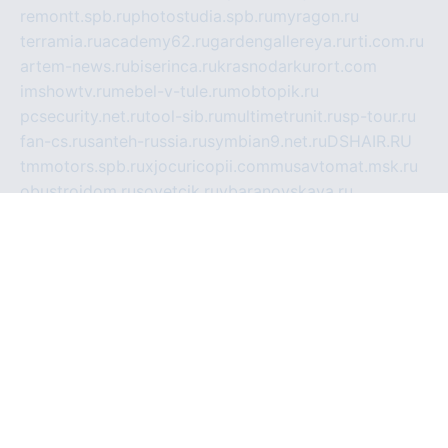
remontt.spb.ru
photostudia.spb.ru
myragon.ru
terramia.ru
academy62.ru
gardengallereya.ru
rti.com.ru
artem-news.ru
biserinca.ru
krasnodarkurort.com
imshowtv.ru
mebel-v-tule.ru
mobtopik.ru
pcsecurity.net.ru
tool-sib.ru
multimetrunit.ru
sp-tour.ru
fan-cs.ru
santeh-russia.ru
symbian9.net.ru
DSHAIR.RU
tmmotors.spb.ru
xjocuricopii.com
musavtomat.msk.ru
obustrojdom.ru
sovetcik.ru
ybaranovskaya.ru
ppknews.ru
cult-alshei.ru
JAPANRUSSIA.RU
proekciyamebel.ru
imper-finans.ru
rim.org.ru
glamourai.ru
brassminus.ru
zabor-pro.ru
ftn.pp.ru
dorogoe58.ru
laimengpacker.ru
kuzova-zapchasti.ru
sageerp.ru
taxodrom.ru
dsrazvitie.ru
hardcity.net.ru
ratinghomegames.ru
topservice25.ru
gubernyan.ru
gtglasslined.ru
ii4.ru
tssport.spb.ru
andorra24.com
blackwallstreet.ru
oboimos.ru
optim-doors.com.ru
ikuch.ru
nycr.org.ru
npa21.ru
vremya-ch.spb.ru
desert000.ru
ivtorgi.ru
ifiori.ru
catalog-statei.ru