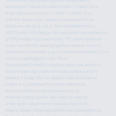
firehunters.ru
gribowo.ru
gnalis.ru
bulkitula.ru
hometown-france.ru
1-xbeticricetc-1-xbetti-5.ru
shop-garena.ru
cricetc-1-xbetr-1-xbetcc-2.ru
one-life-story.ru
top-halyava.ru
accounts112.ru
poka-vse-doma-2.ru
3-d-file.ru
hahahaharms.ru
g2012.ru
tst-1.ru
shaggy-cat.ru
opsmgr.ru
ev-gallery.ru
g-2012.ru
ops-mgr.ru
accounts-112.ru
csm-demo.ru
poka-vse-doma2.ru
airgungames.ru
allseo-host.ru
tehosmotre.ru
varieta-yug.ru
cricetc1xbetr1xbetcc2.ru
raytor-d.ru
atillagunn.ru
3d-file.ru
1xbeticricetc1xbetti5.ru
uafoot-statti.ru
e-abis1c.ru
store-brawl-stars.ru
kts-services.ru
dark-sand.ru
sindika-01.ru
sp-life.ru
x-legion.ru
sib-archives.ru
e-abis-1-c.ru
sindika01.ru
venda-festival.ru
store-brawlstars.ru
dooraleksandria.ru
antenna-highly.ru
mine-lab-msk.ru
1-mus.ru
3-sex-porn.ru
ban-damn.ru
purse-factory.ru
viagra-tablet.ru
fasbags.ru
adler-jun.ru
bandamn.ru