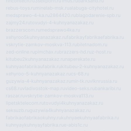
fincontech.ru
3sexporn.ru
1mus.ru
darksand.ru
rebus-toys.ru
minelab-msk.ru
alabuga-cityhotel.ru
medsprawo-4-ka.ru
2864420.ru
blagodarenie-spb.ru
zajmy24.ru
tovudyi-4-kuhnyanazakaz.ru
brazzerscom.ru
medsprawo4ka.ru
xehyroo5kuhnyanazakaz.ru
fabrikayfabrikaefabrika.ru
vskrytie-zamkov-moskva-113.ru
biletnadom.ru
zed-online.ru
pimchax.ru
brazzers-hd.ru
z-host.ru
kitubeu2kuhnyanazakaz.ru
naperekate.ru
kuhnyaofabrikaufabrik.ru
kitubeu-2-kuhnyanazakaz.ru
xehyroo-5-kuhnyanazakaz.ru
cs-68.ru
guzywia-4-kuhnyanazakaz.ru
mir-tk.ru
vlknrussia.ru
cs68.ru
vladivostok-map.ru
video-seks.ru
bankaribi.ru
raszar.ru
vskrytie-zamkov-moskva113.ru
lipetsktelecom.ru
tovudyi4kuhnyanazakaz.ru
seksuzb.ru
guzywia4kuhnyanazakaz.ru
fabrikaofabrikaokuhny.ru
kuhnyaekuhnyaafabrika.ru
kuhnyaykuhnyayfabrika.ru
e-abis1c.ru