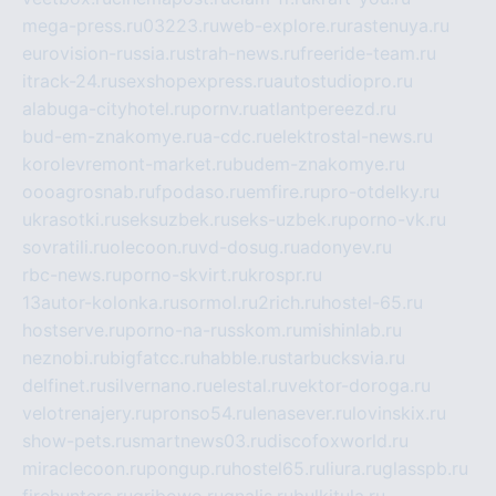
mega-press.ru
03223.ru
web-explore.ru
rastenuya.ru
eurovision-russia.ru
strah-news.ru
freeride-team.ru
itrack-24.ru
sexshopexpress.ru
autostudiopro.ru
alabuga-cityhotel.ru
pornv.ru
atlantpereezd.ru
bud-em-znakomye.ru
a-cdc.ru
elektrostal-news.ru
korolevremont-market.ru
budem-znakomye.ru
oooagrosnab.ru
fpodaso.ru
emfire.ru
pro-otdelky.ru
ukrasotki.ru
seksuzbek.ru
seks-uzbek.ru
porno-vk.ru
sovratili.ru
olecoon.ru
vd-dosug.ru
adonyev.ru
rbc-news.ru
porno-skvirt.ru
krospr.ru
13autor-kolonka.ru
sormol.ru
2rich.ru
hostel-65.ru
hostserve.ru
porno-na-russkom.ru
mishinlab.ru
neznobi.ru
bigfatcc.ru
habble.ru
starbucksvia.ru
delfinet.ru
silvernano.ru
elestal.ru
vektor-doroga.ru
velotrenajery.ru
pronso54.ru
lenasever.ru
lovinskix.ru
show-pets.ru
smartnews03.ru
discofoxworld.ru
miraclecoon.ru
pongup.ru
hostel65.ru
liura.ru
glasspb.ru