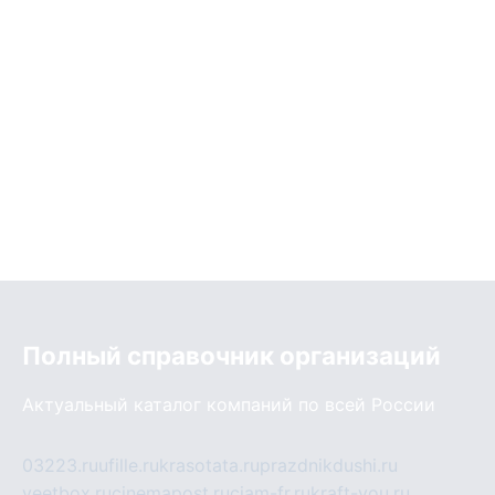
Полный справочник организаций
Актуальный каталог компаний по всей России
03223.ru
ufille.ru
krasotata.ru
prazdnikdushi.ru
veetbox.ru
cinemapost.ru
ciam-fr.ru
kraft-you.ru