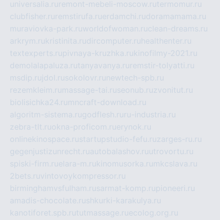
universalia.ru
remont-mebeli-moscow.ru
termomur.ru
clubfisher.ru
remstirufa.ru
erdamchi.ru
doramamama.ru
muraviovka-park.ru
worldofwoman.ru
clean-dreams.ru
arkrym.ru
kristinita.ru
dircomputer.ru
healthenter.ru
textexperts.ru
pivnaya-kruzhka.ru
kinofilmy-2021.ru
demolalapaluza.ru
tanyavanya.ru
remstir-tolyatti.ru
msdip.ru
jdol.ru
sokolovr.ru
newtech-spb.ru
rezemkleim.ru
massage-tai.ru
seonub.ru
zvonitut.ru
biolisichka24.ru
mncraft-download.ru
algoritm-sistema.ru
godflesh.ru
ru-industria.ru
zebra-tlt.ru
okna-proficom.ru
erynok.ru
onlinekinospace.ru
startupstudio-fefu.ru
zarges-ru.ru
gegenjustizunrecht.ru
autobalashov.ru
utrovortu.ru
spiski-firm.ru
elara-m.ru
kinomusorka.ru
mkcslava.ru
2bets.ru
vintovoykompressor.ru
birminghamvsfulham.ru
sarmat-komp.ru
pioneeri.ru
amadis-chocolate.ru
shkurki-karakulya.ru
kanotiforet.spb.ru
tutmassage.ru
ecolog.org.ru