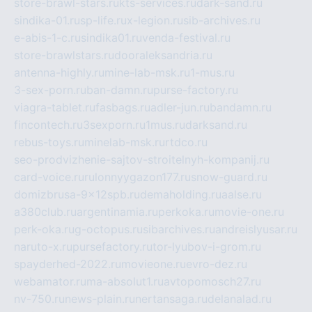
store-brawl-stars.ru
kts-services.ru
dark-sand.ru
sindika-01.ru
sp-life.ru
x-legion.ru
sib-archives.ru
e-abis-1-c.ru
sindika01.ru
venda-festival.ru
store-brawlstars.ru
dooraleksandria.ru
antenna-highly.ru
mine-lab-msk.ru
1-mus.ru
3-sex-porn.ru
ban-damn.ru
purse-factory.ru
viagra-tablet.ru
fasbags.ru
adler-jun.ru
bandamn.ru
fincontech.ru
3sexporn.ru
1mus.ru
darksand.ru
rebus-toys.ru
minelab-msk.ru
rtdco.ru
seo-prodvizhenie-sajtov-stroitelnyh-kompanij.ru
card-voice.ru
rulonnyygazon177.ru
snow-guard.ru
domizbrusa-9x12spb.ru
demaholding.ru
aalse.ru
a380club.ru
argentinamia.ru
perkoka.ru
movie-one.ru
perk-oka.ru
g-octopus.ru
sibarchives.ru
andreislyusar.ru
naruto-x.ru
pursefactory.ru
tor-lyubov-i-grom.ru
spayderhed-2022.ru
movieone.ru
evro-dez.ru
webamator.ru
ma-absolut1.ru
avtopomosch27.ru
nv-750.ru
news-plain.ru
nertansaga.ru
delanalad.ru