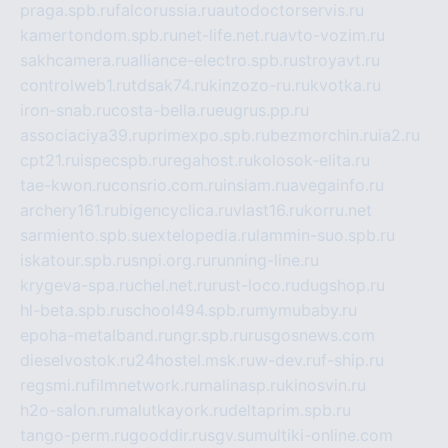
praga.spb.ru
falcorussia.ru
autodoctorservis.ru
kamertondom.spb.ru
net-life.net.ru
avto-vozim.ru
sakhcamera.ru
alliance-electro.spb.ru
stroyavt.ru
controlweb1.ru
tdsak74.ru
kinzozo-ru.ru
kvotka.ru
iron-snab.ru
costa-bella.ru
eugrus.pp.ru
associaciya39.ru
primexpo.spb.ru
bezmorchin.ru
ia2.ru
cpt21.ru
ispecspb.ru
regahost.ru
kolosok-elita.ru
tae-kwon.ru
consrio.com.ru
insiam.ru
avegainfo.ru
archery161.ru
bigencyclica.ru
vlast16.ru
korru.net
sarmiento.spb.su
extelopedia.ru
lammin-suo.spb.ru
iskatour.spb.ru
snpi.org.ru
running-line.ru
krygeva-spa.ru
chel.net.ru
rust-loco.ru
dugshop.ru
hl-beta.spb.ru
school494.spb.ru
mymubaby.ru
epoha-metalband.ru
ngr.spb.ru
rusgosnews.com
dieselvostok.ru
24hostel.msk.ru
w-dev.ru
f-ship.ru
regsmi.ru
filmnetwork.ru
malinasp.ru
kinosvin.ru
h2o-salon.ru
malutkayork.ru
deltaprim.spb.ru
tango-perm.ru
gooddir.ru
sgv.su
multiki-online.com