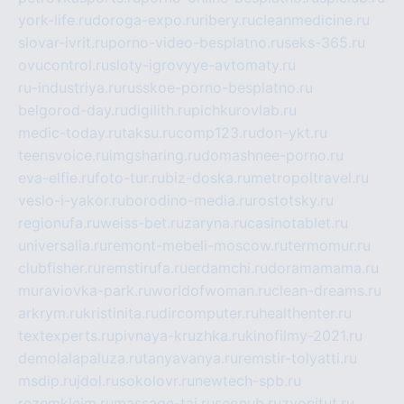
york-life.ru
doroga-expo.ru
ribery.ru
cleanmedicine.ru
slovar-ivrit.ru
porno-video-besplatno.ru
seks-365.ru
ovucontrol.ru
sloty-igrovyye-avtomaty.ru
ru-industriya.ru
russkoe-porno-besplatno.ru
belgorod-day.ru
digilith.ru
pichkurovlab.ru
medic-today.ru
taksu.ru
comp123.ru
don-ykt.ru
teensvoice.ru
imgsharing.ru
domashnee-porno.ru
eva-elfie.ru
foto-tur.ru
biz-doska.ru
metropoltravel.ru
veslo-i-yakor.ru
borodino-media.ru
rostotsky.ru
regionufa.ru
weiss-bet.ru
zaryna.ru
casinotablet.ru
universalia.ru
remont-mebeli-moscow.ru
termomur.ru
clubfisher.ru
remstirufa.ru
erdamchi.ru
doramamama.ru
muraviovka-park.ru
worldofwoman.ru
clean-dreams.ru
arkrym.ru
kristinita.ru
dircomputer.ru
healthenter.ru
textexperts.ru
pivnaya-kruzhka.ru
kinofilmy-2021.ru
demolalapaluza.ru
tanyavanya.ru
remstir-tolyatti.ru
msdip.ru
jdol.ru
sokolovr.ru
newtech-spb.ru
rezemkleim.ru
massage-tai.ru
seonub.ru
zvonitut.ru