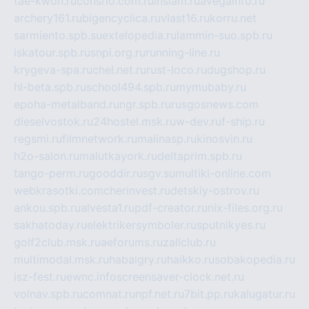
tae-kwon.ru
consrio.com.ru
insiam.ru
avegainfo.ru
archery161.ru
bigencyclica.ru
vlast16.ru
korru.net
sarmiento.spb.su
extelopedia.ru
lammin-suo.spb.ru
iskatour.spb.ru
snpi.org.ru
running-line.ru
krygeva-spa.ru
chel.net.ru
rust-loco.ru
dugshop.ru
hl-beta.spb.ru
school494.spb.ru
mymubaby.ru
epoha-metalband.ru
ngr.spb.ru
rusgosnews.com
dieselvostok.ru
24hostel.msk.ru
w-dev.ru
f-ship.ru
regsmi.ru
filmnetwork.ru
malinasp.ru
kinosvin.ru
h2o-salon.ru
malutkayork.ru
deltaprim.spb.ru
tango-perm.ru
gooddir.ru
sgv.su
multiki-online.com
webkrasotki.com
cherinvest.ru
detskiy-ostrov.ru
ankou.spb.ru
alvesta1.ru
pdf-creator.ru
nix-files.org.ru
sakhatoday.ru
elektrikersymboler.ru
sputnikyes.ru
golf2club.msk.ru
aeforums.ru
zallclub.ru
multimodal.msk.ru
habaigry.ru
haikko.ru
sobakopedia.ru
isz-fest.ru
ewnc.info
screensaver-clock.net.ru
volnav.spb.ru
comnat.ru
npf.net.ru
7bit.pp.ru
kalugatur.ru