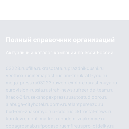
Полный справочник организаций
Актуальный каталог компаний по всей России
03223.ru
ufille.ru
krasotata.ru
prazdnikdushi.ru
veetbox.ru
cinemapost.ru
ciam-fr.ru
kraft-you.ru
mega-press.ru
03223.ru
web-explore.ru
rastenuya.ru
eurovision-russia.ru
strah-news.ru
freeride-team.ru
itrack-24.ru
sexshopexpress.ru
autostudiopro.ru
alabuga-cityhotel.ru
pornv.ru
atlantpereezd.ru
bud-em-znakomye.ru
a-cdc.ru
elektrostal-news.ru
korolevremont-market.ru
budem-znakomye.ru
oooagrosnab.ru
fpodaso.ru
emfire.ru
pro-otdelky.ru