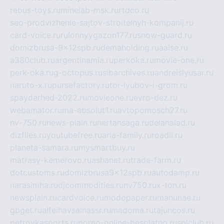
rebus-toys.ru
minelab-msk.ru
rtdco.ru
seo-prodvizhenie-sajtov-stroitelnyh-kompanij.ru
card-voice.ru
rulonnyygazon177.ru
snow-guard.ru
domizbrusa-9x12spb.ru
demaholding.ru
aalse.ru
a380club.ru
argentinamia.ru
perkoka.ru
movie-one.ru
perk-oka.ru
g-octopus.ru
sibarchives.ru
andreislyusar.ru
naruto-x.ru
pursefactory.ru
tor-lyubov-i-grom.ru
spayderhed-2022.ru
movieone.ru
evro-dez.ru
webamator.ru
ma-absolut1.ru
avtopomosch27.ru
nv-750.ru
news-plain.ru
nertansaga.ru
delanalad.ru
dizfiles.ru
youtubefree.ru
aria-family.ru
roadli.ru
planeta-samara.ru
mysmartbuy.ru
matrasy-kemerovo.ru
ashanet.ru
trade-farm.ru
dotcustoms.ru
domizbrusa9x12spb.ru
autodamp.ru
narasimha.ru
djcommodities.ru
nv750.ru
x-ton.ru
newsplain.ru
cardvoice.ru
modopaper.ru
manunae.ru
gbget.ru
alfeihavsalnassr.ru
madoma.ru
tajuncos.ru
petrovkasports.ru
porno-online-besplatno.ru
splclub.ru