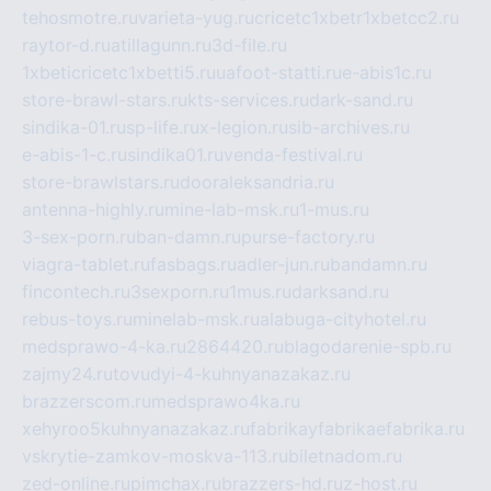
tehosmotre.ru
varieta-yug.ru
cricetc1xbetr1xbetcc2.ru
raytor-d.ru
atillagunn.ru
3d-file.ru
1xbeticricetc1xbetti5.ru
uafoot-statti.ru
e-abis1c.ru
store-brawl-stars.ru
kts-services.ru
dark-sand.ru
sindika-01.ru
sp-life.ru
x-legion.ru
sib-archives.ru
e-abis-1-c.ru
sindika01.ru
venda-festival.ru
store-brawlstars.ru
dooraleksandria.ru
antenna-highly.ru
mine-lab-msk.ru
1-mus.ru
3-sex-porn.ru
ban-damn.ru
purse-factory.ru
viagra-tablet.ru
fasbags.ru
adler-jun.ru
bandamn.ru
fincontech.ru
3sexporn.ru
1mus.ru
darksand.ru
rebus-toys.ru
minelab-msk.ru
alabuga-cityhotel.ru
medsprawo-4-ka.ru
2864420.ru
blagodarenie-spb.ru
zajmy24.ru
tovudyi-4-kuhnyanazakaz.ru
brazzerscom.ru
medsprawo4ka.ru
xehyroo5kuhnyanazakaz.ru
fabrikayfabrikaefabrika.ru
vskrytie-zamkov-moskva-113.ru
biletnadom.ru
zed-online.ru
pimchax.ru
brazzers-hd.ru
z-host.ru