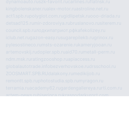
dynamoauto.ru
szk-favorit.ru
carlines.ru
flatnsk.ru
kingbolenskaner.ru
alex-motor.ru
astroline.net.ru
act1.spb.ru
polyglot.com.ru
gidlipetsk.ru
ooo-driada.ru
detsad125.ru
mir-zdoroviya.ru
bruslanovo.ru
siterem.ru
council.spb.ru
лодкипатриот.рф
kafekolizey.ru
iclub.net.ru
gazon-easy.ru
sugarepilekb.ru
grinox.ru
pylesostineco.ru
msts-ozarenie.ru
kameryjooan.ru
artemovskij.ru
dopler.spb.ru
aid70.ru
metall-perm.ru
ndm.msk.ru
ratingzooshop.ru
apiaccess.ru
globalautotrade.info
bezverhovskoe.ru
drsschool.ru
ZOOSMART.SPB.RU
dalakony.ru
medikijob.ru
remontt.spb.ru
photostudia.spb.ru
myragon.ru
terramia.ru
academy62.ru
gardengallereya.ru
rti.com.ru
artem-news.ru
biserinca.ru
krasnodarkurort.com
imshowtv.ru
mebel-v-tule.ru
mobtopik.ru
pcsecurity.net.ru
tool-sib.ru
multimetrunit.ru
sp-tour.ru
fan-cs.ru
santeh-russia.ru
symbian9.net.ru
DSHAIR.RU
tmmotors.spb.ru
xjocuricopii.com
musavtomat.msk.ru