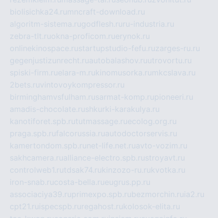
biolisichka24.ru
mncraft-download.ru
algoritm-sistema.ru
godflesh.ru
ru-industria.ru
zebra-tlt.ru
okna-proficom.ru
erynok.ru
onlinekinospace.ru
startupstudio-fefu.ru
zarges-ru.ru
gegenjustizunrecht.ru
autobalashov.ru
utrovortu.ru
spiski-firm.ru
elara-m.ru
kinomusorka.ru
mkcslava.ru
2bets.ru
vintovoykompressor.ru
birminghamvsfulham.ru
sarmat-komp.ru
pioneeri.ru
amadis-chocolate.ru
shkurki-karakulya.ru
kanotiforet.spb.ru
tutmassage.ru
ecolog.org.ru
praga.spb.ru
falcorussia.ru
autodoctorservis.ru
kamertondom.spb.ru
net-life.net.ru
avto-vozim.ru
sakhcamera.ru
alliance-electro.spb.ru
stroyavt.ru
controlweb1.ru
tdsak74.ru
kinzozo-ru.ru
kvotka.ru
iron-snab.ru
costa-bella.ru
eugrus.pp.ru
associaciya39.ru
primexpo.spb.ru
bezmorchin.ru
ia2.ru
cpt21.ru
ispecspb.ru
regahost.ru
kolosok-elita.ru