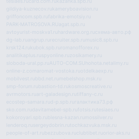
tesiaes.ru
card.com.ru
kazanka.spb.ru
gildiya-kuznecov.ru
kameryboavision.ru
griffoncom.spb.ru
fabrika-emotsiy.ru
PARK-MATROSOVA.RU
agat.spb.ru
avtoyurist-moskva1.ru
hardware.org.ru
схема-авто.рф
dg-lab.ru
angrup.ru
recruiter.spb.ru
music8.spb.ru
krsk124.ru
kubok.spb.ru
romanofforex.ru
analitikaplus.ru
spyonline.ru
zosikamery.ru
sloboda-ural.pp.ru
AUTO-COM.SU
hohota.net
alimy.ru
online-z.com
aromat-vostoka.ru
otdelkaexp.ru
mobilvest.ru
bbd.net.ru
mebelshop.msk.ru
smp-forum.ru
bastion-td.ru
kosmoscreative.ru
avrmotors.ru
art-galadesign.ru
tiffany-c.ru
ecostep-samara.ru
d-p.spb.ru
галактика73.рф
sko.com.ru
davitamebel-spb.ru
fotsis.ru
tesiaes.ru
kokoroyari.spb.ru
blesna-kazan.ru
mossilver.ru
lenderoq.ru
sergeydobrin.ru
tochkazvuka.msk.ru
people-of-art.ru
bezzubova.ru
clubtibet.ru
orior-aks.ru