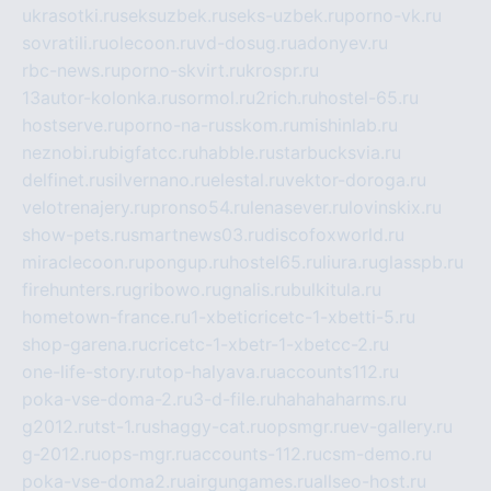
ukrasotki.ru
seksuzbek.ru
seks-uzbek.ru
porno-vk.ru
sovratili.ru
olecoon.ru
vd-dosug.ru
adonyev.ru
rbc-news.ru
porno-skvirt.ru
krospr.ru
13autor-kolonka.ru
sormol.ru
2rich.ru
hostel-65.ru
hostserve.ru
porno-na-russkom.ru
mishinlab.ru
neznobi.ru
bigfatcc.ru
habble.ru
starbucksvia.ru
delfinet.ru
silvernano.ru
elestal.ru
vektor-doroga.ru
velotrenajery.ru
pronso54.ru
lenasever.ru
lovinskix.ru
show-pets.ru
smartnews03.ru
discofoxworld.ru
miraclecoon.ru
pongup.ru
hostel65.ru
liura.ru
glasspb.ru
firehunters.ru
gribowo.ru
gnalis.ru
bulkitula.ru
hometown-france.ru
1-xbeticricetc-1-xbetti-5.ru
shop-garena.ru
cricetc-1-xbetr-1-xbetcc-2.ru
one-life-story.ru
top-halyava.ru
accounts112.ru
poka-vse-doma-2.ru
3-d-file.ru
hahahaharms.ru
g2012.ru
tst-1.ru
shaggy-cat.ru
opsmgr.ru
ev-gallery.ru
g-2012.ru
ops-mgr.ru
accounts-112.ru
csm-demo.ru
poka-vse-doma2.ru
airgungames.ru
allseo-host.ru