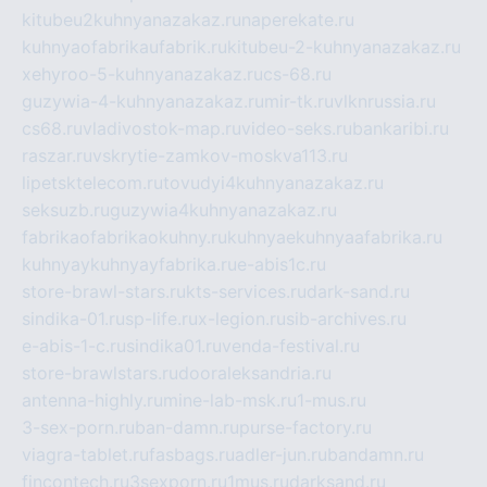
kitubeu2kuhnyanazakaz.ru
naperekate.ru
kuhnyaofabrikaufabrik.ru
kitubeu-2-kuhnyanazakaz.ru
xehyroo-5-kuhnyanazakaz.ru
cs-68.ru
guzywia-4-kuhnyanazakaz.ru
mir-tk.ru
vlknrussia.ru
cs68.ru
vladivostok-map.ru
video-seks.ru
bankaribi.ru
raszar.ru
vskrytie-zamkov-moskva113.ru
lipetsktelecom.ru
tovudyi4kuhnyanazakaz.ru
seksuzb.ru
guzywia4kuhnyanazakaz.ru
fabrikaofabrikaokuhny.ru
kuhnyaekuhnyaafabrika.ru
kuhnyaykuhnyayfabrika.ru
e-abis1c.ru
store-brawl-stars.ru
kts-services.ru
dark-sand.ru
sindika-01.ru
sp-life.ru
x-legion.ru
sib-archives.ru
e-abis-1-c.ru
sindika01.ru
venda-festival.ru
store-brawlstars.ru
dooraleksandria.ru
antenna-highly.ru
mine-lab-msk.ru
1-mus.ru
3-sex-porn.ru
ban-damn.ru
purse-factory.ru
viagra-tablet.ru
fasbags.ru
adler-jun.ru
bandamn.ru
fincontech.ru
3sexporn.ru
1mus.ru
darksand.ru