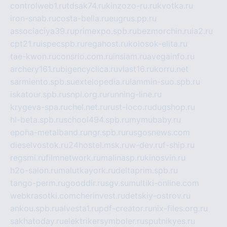
controlweb1.ru
tdsak74.ru
kinzozo-ru.ru
kvotka.ru
iron-snab.ru
costa-bella.ru
eugrus.pp.ru
associaciya39.ru
primexpo.spb.ru
bezmorchin.ru
ia2.ru
cpt21.ru
ispecspb.ru
regahost.ru
kolosok-elita.ru
tae-kwon.ru
consrio.com.ru
insiam.ru
avegainfo.ru
archery161.ru
bigencyclica.ru
vlast16.ru
korru.net
sarmiento.spb.su
extelopedia.ru
lammin-suo.spb.ru
iskatour.spb.ru
snpi.org.ru
running-line.ru
krygeva-spa.ru
chel.net.ru
rust-loco.ru
dugshop.ru
hl-beta.spb.ru
school494.spb.ru
mymubaby.ru
epoha-metalband.ru
ngr.spb.ru
rusgosnews.com
dieselvostok.ru
24hostel.msk.ru
w-dev.ru
f-ship.ru
regsmi.ru
filmnetwork.ru
malinasp.ru
kinosvin.ru
h2o-salon.ru
malutkayork.ru
deltaprim.spb.ru
tango-perm.ru
gooddir.ru
sgv.su
multiki-online.com
webkrasotki.com
cherinvest.ru
detskiy-ostrov.ru
ankou.spb.ru
alvesta1.ru
pdf-creator.ru
nix-files.org.ru
sakhatoday.ru
elektrikersymboler.ru
sputnikyes.ru