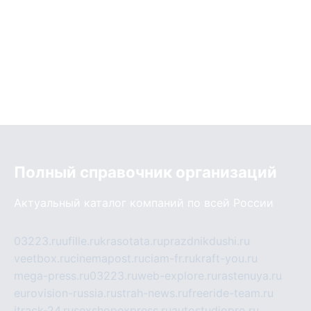
Полный справочник организаций
Актуальный каталог компаний по всей России
03223.ru
ufille.ru
krasotata.ru
prazdnikdushi.ru
veetbox.ru
cinemapost.ru
ciam-fr.ru
kraft-you.ru
mega-press.ru
03223.ru
web-explore.ru
rastenuya.ru
eurovision-russia.ru
strah-news.ru
freeride-team.ru
itrack-24.ru
sexshopexpress.ru
autostudiopro.ru