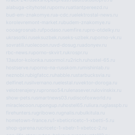
alabuga-cityhotel.ru
pornv.ru
atlantpereezd.ru
bud-em-znakomye.ru
a-cdc.ru
elektrostal-news.ru
korolevremont-market.ru
budem-znakomye.ru
oooagrosnab.ru
fpodaso.ru
emfire.ru
pro-otdelky.ru
ukrasotki.ru
seksuzbek.ru
seks-uzbek.ru
porno-vk.ru
sovratili.ru
olecoon.ru
vd-dosug.ru
adonyev.ru
rbc-news.ru
porno-skvirt.ru
krospr.ru
13autor-kolonka.ru
sormol.ru
2rich.ru
hostel-65.ru
hostserve.ru
porno-na-russkom.ru
mishinlab.ru
neznobi.ru
bigfatcc.ru
habble.ru
starbucksvia.ru
delfinet.ru
silvernano.ru
elestal.ru
vektor-doroga.ru
velotrenajery.ru
pronso54.ru
lenasever.ru
lovinskix.ru
show-pets.ru
smartnews03.ru
discofoxworld.ru
miraclecoon.ru
pongup.ru
hostel65.ru
liura.ru
glasspb.ru
firehunters.ru
gribowo.ru
gnalis.ru
bulkitula.ru
hometown-france.ru
1-xbeticricetc-1-xbetti-5.ru
shop-garena.ru
cricetc-1-xbetr-1-xbetcc-2.ru