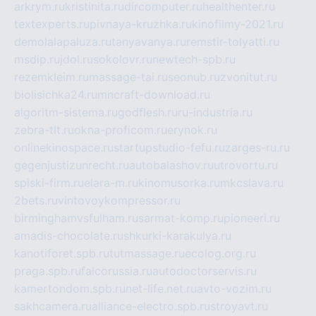
arkrym.ru
kristinita.ru
dircomputer.ru
healthenter.ru
textexperts.ru
pivnaya-kruzhka.ru
kinofilmy-2021.ru
demolalapaluza.ru
tanyavanya.ru
remstir-tolyatti.ru
msdip.ru
jdol.ru
sokolovr.ru
newtech-spb.ru
rezemkleim.ru
massage-tai.ru
seonub.ru
zvonitut.ru
biolisichka24.ru
mncraft-download.ru
algoritm-sistema.ru
godflesh.ru
ru-industria.ru
zebra-tlt.ru
okna-proficom.ru
erynok.ru
onlinekinospace.ru
startupstudio-fefu.ru
zarges-ru.ru
gegenjustizunrecht.ru
autobalashov.ru
utrovortu.ru
spiski-firm.ru
elara-m.ru
kinomusorka.ru
mkcslava.ru
2bets.ru
vintovoykompressor.ru
birminghamvsfulham.ru
sarmat-komp.ru
pioneeri.ru
amadis-chocolate.ru
shkurki-karakulya.ru
kanotiforet.spb.ru
tutmassage.ru
ecolog.org.ru
praga.spb.ru
falcorussia.ru
autodoctorservis.ru
kamertondom.spb.ru
net-life.net.ru
avto-vozim.ru
sakhcamera.ru
alliance-electro.spb.ru
stroyavt.ru