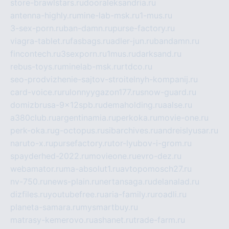
store-brawlstars.ru
dooraleksandria.ru
antenna-highly.ru
mine-lab-msk.ru
1-mus.ru
3-sex-porn.ru
ban-damn.ru
purse-factory.ru
viagra-tablet.ru
fasbags.ru
adler-jun.ru
bandamn.ru
fincontech.ru
3sexporn.ru
1mus.ru
darksand.ru
rebus-toys.ru
minelab-msk.ru
rtdco.ru
seo-prodvizhenie-sajtov-stroitelnyh-kompanij.ru
card-voice.ru
rulonnyygazon177.ru
snow-guard.ru
domizbrusa-9x12spb.ru
demaholding.ru
aalse.ru
a380club.ru
argentinamia.ru
perkoka.ru
movie-one.ru
perk-oka.ru
g-octopus.ru
sibarchives.ru
andreislyusar.ru
naruto-x.ru
pursefactory.ru
tor-lyubov-i-grom.ru
spayderhed-2022.ru
movieone.ru
evro-dez.ru
webamator.ru
ma-absolut1.ru
avtopomosch27.ru
nv-750.ru
news-plain.ru
nertansaga.ru
delanalad.ru
dizfiles.ru
youtubefree.ru
aria-family.ru
roadli.ru
planeta-samara.ru
mysmartbuy.ru
matrasy-kemerovo.ru
ashanet.ru
trade-farm.ru