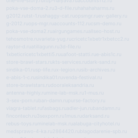
one-life-story.ru
top-halyava.ru
accounts112.ru
poka-vse-doma-2.ru
3-d-file.ru
hahahaharms.ru
g2012.ru
tst-1.ru
shaggy-cat.ru
opsmgr.ru
ev-gallery.ru
g-2012.ru
ops-mgr.ru
accounts-112.ru
csm-demo.ru
poka-vse-doma2.ru
airgungames.ru
allseo-host.ru
tehosmotre.ru
varieta-yug.ru
cricetc1xbetr1xbetcc2.ru
raytor-d.ru
atillagunn.ru
3d-file.ru
1xbeticricetc1xbetti5.ru
uafoot-statti.ru
e-abis1c.ru
store-brawl-stars.ru
kts-services.ru
dark-sand.ru
sindika-01.ru
sp-life.ru
x-legion.ru
sib-archives.ru
e-abis-1-c.ru
sindika01.ru
venda-festival.ru
store-brawlstars.ru
dooraleksandria.ru
antenna-highly.ru
mine-lab-msk.ru
1-mus.ru
3-sex-porn.ru
ban-damn.ru
purse-factory.ru
viagra-tablet.ru
fasbags.ru
adler-jun.ru
bandamn.ru
fincontech.ru
3sexporn.ru
1mus.ru
darksand.ru
rebus-toys.ru
minelab-msk.ru
alabuga-cityhotel.ru
medsprawo-4-ka.ru
2864420.ru
blagodarenie-spb.ru