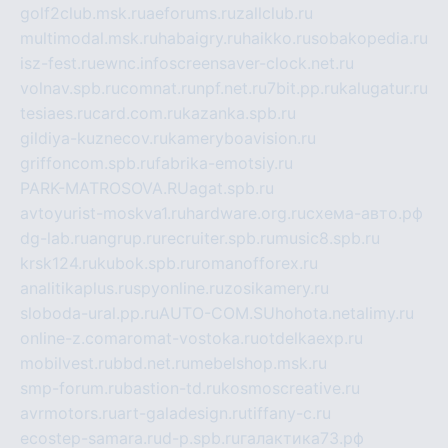
golf2club.msk.ru
aeforums.ru
zallclub.ru
multimodal.msk.ru
habaigry.ru
haikko.ru
sobakopedia.ru
isz-fest.ru
ewnc.info
screensaver-clock.net.ru
volnav.spb.ru
comnat.ru
npf.net.ru
7bit.pp.ru
kalugatur.ru
tesiaes.ru
card.com.ru
kazanka.spb.ru
gildiya-kuznecov.ru
kameryboavision.ru
griffoncom.spb.ru
fabrika-emotsiy.ru
PARK-MATROSOVA.RU
agat.spb.ru
avtoyurist-moskva1.ru
hardware.org.ru
схема-авто.рф
dg-lab.ru
angrup.ru
recruiter.spb.ru
music8.spb.ru
krsk124.ru
kubok.spb.ru
romanofforex.ru
analitikaplus.ru
spyonline.ru
zosikamery.ru
sloboda-ural.pp.ru
AUTO-COM.SU
hohota.net
alimy.ru
online-z.com
aromat-vostoka.ru
otdelkaexp.ru
mobilvest.ru
bbd.net.ru
mebelshop.msk.ru
smp-forum.ru
bastion-td.ru
kosmoscreative.ru
avrmotors.ru
art-galadesign.ru
tiffany-c.ru
ecostep-samara.ru
d-p.spb.ru
галактика73.рф