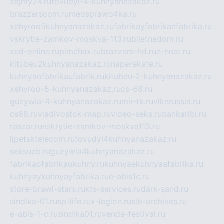
zajmy24.ru
tovudyi-4-kuhnyanazakaz.ru
brazzerscom.ru
medsprawo4ka.ru
xehyroo5kuhnyanazakaz.ru
fabrikayfabrikaefabrika.ru
vskrytie-zamkov-moskva-113.ru
biletnadom.ru
zed-online.ru
pimchax.ru
brazzers-hd.ru
z-host.ru
kitubeu2kuhnyanazakaz.ru
naperekate.ru
kuhnyaofabrikaufabrik.ru
kitubeu-2-kuhnyanazakaz.ru
xehyroo-5-kuhnyanazakaz.ru
cs-68.ru
guzywia-4-kuhnyanazakaz.ru
mir-tk.ru
vlknrussia.ru
cs68.ru
vladivostok-map.ru
video-seks.ru
bankaribi.ru
raszar.ru
vskrytie-zamkov-moskva113.ru
lipetsktelecom.ru
tovudyi4kuhnyanazakaz.ru
seksuzb.ru
guzywia4kuhnyanazakaz.ru
fabrikaofabrikaokuhny.ru
kuhnyaekuhnyaafabrika.ru
kuhnyaykuhnyayfabrika.ru
e-abis1c.ru
store-brawl-stars.ru
kts-services.ru
dark-sand.ru
sindika-01.ru
sp-life.ru
x-legion.ru
sib-archives.ru
e-abis-1-c.ru
sindika01.ru
venda-festival.ru