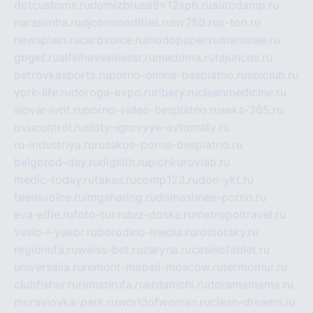
dotcustoms.ru
domizbrusa9x12spb.ru
autodamp.ru
narasimha.ru
djcommodities.ru
nv750.ru
x-ton.ru
newsplain.ru
cardvoice.ru
modopaper.ru
manunae.ru
gbget.ru
alfeihavsalnassr.ru
madoma.ru
tajuncos.ru
petrovkasports.ru
porno-online-besplatno.ru
splclub.ru
york-life.ru
doroga-expo.ru
ribery.ru
cleanmedicine.ru
slovar-ivrit.ru
porno-video-besplatno.ru
seks-365.ru
ovucontrol.ru
sloty-igrovyye-avtomaty.ru
ru-industriya.ru
russkoe-porno-besplatno.ru
belgorod-day.ru
digilith.ru
pichkurovlab.ru
medic-today.ru
taksu.ru
comp123.ru
don-ykt.ru
teensvoice.ru
imgsharing.ru
domashnee-porno.ru
eva-elfie.ru
foto-tur.ru
biz-doska.ru
metropoltravel.ru
veslo-i-yakor.ru
borodino-media.ru
rostotsky.ru
regionufa.ru
weiss-bet.ru
zaryna.ru
casinotablet.ru
universalia.ru
remont-mebeli-moscow.ru
termomur.ru
clubfisher.ru
remstirufa.ru
erdamchi.ru
doramamama.ru
muraviovka-park.ru
worldofwoman.ru
clean-dreams.ru