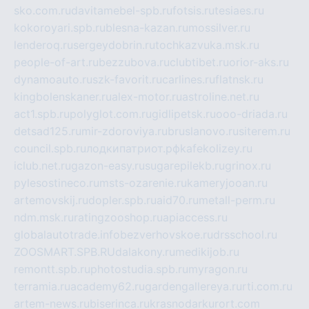
sko.com.ru
davitamebel-spb.ru
fotsis.ru
tesiaes.ru
kokoroyari.spb.ru
blesna-kazan.ru
mossilver.ru
lenderoq.ru
sergeydobrin.ru
tochkazvuka.msk.ru
people-of-art.ru
bezzubova.ru
clubtibet.ru
orior-aks.ru
dynamoauto.ru
szk-favorit.ru
carlines.ru
flatnsk.ru
kingbolenskaner.ru
alex-motor.ru
astroline.net.ru
act1.spb.ru
polyglot.com.ru
gidlipetsk.ru
ooo-driada.ru
detsad125.ru
mir-zdoroviya.ru
bruslanovo.ru
siterem.ru
council.spb.ru
лодкипатриот.рф
kafekolizey.ru
iclub.net.ru
gazon-easy.ru
sugarepilekb.ru
grinox.ru
pylesostineco.ru
msts-ozarenie.ru
kameryjooan.ru
artemovskij.ru
dopler.spb.ru
aid70.ru
metall-perm.ru
ndm.msk.ru
ratingzooshop.ru
apiaccess.ru
globalautotrade.info
bezverhovskoe.ru
drsschool.ru
ZOOSMART.SPB.RU
dalakony.ru
medikijob.ru
remontt.spb.ru
photostudia.spb.ru
myragon.ru
terramia.ru
academy62.ru
gardengallereya.ru
rti.com.ru
artem-news.ru
biserinca.ru
krasnodarkurort.com