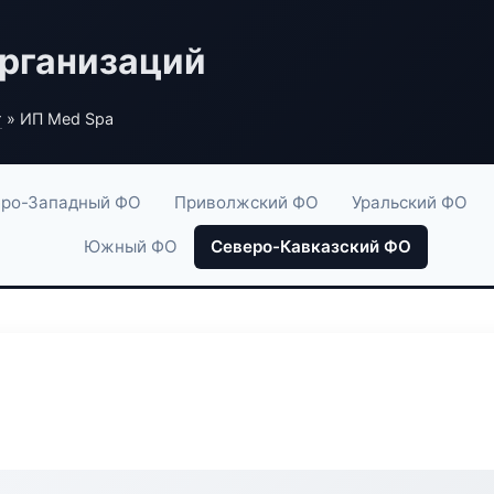
рганизаций
г
» ИП Med Spa
ро-Западный ФО
Приволжский ФО
Уральский ФО
Южный ФО
Северо-Кавказский ФО