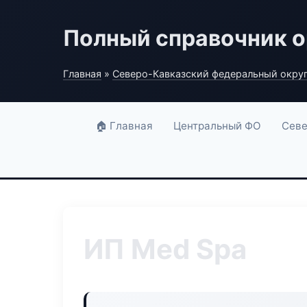
Полный справочник о
Главная
»
Северо-Кавказский федеральный окру
🏠 Главная
Центральный ФО
Севе
ИП Med Spa