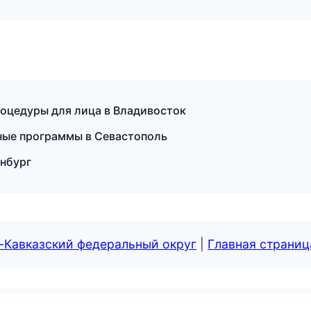
роцедуры для лица в Владивосток
тные программы в Севастополь
енбург
-Кавказский федеральный округ
|
Главная страниц