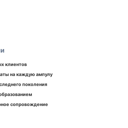
ми
ых клиентов
аты на каждую ампулу
следнего поколения
образованием
урное сопровождение